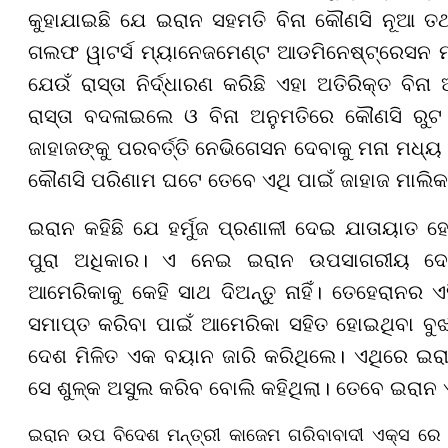
କୁହାଯାଇଛି ଯେ ଇରାନ ସହମତି ବିନା କୌଣସି ନୂଆ ତଥା ବ
ଗଲଫ ୱାଟର୍ସ ମ୍ୟାନେଜମେଣ୍ଟ ଆଡମିନେଷ୍ଟ୍ରେସନ ମ
ଯେଉଁ ରାସ୍ତା ନିର୍ଦ୍ଧାରଣ କରିଛି ଏହା ଅତିରିକ୍ତ ବିନା
ରାସ୍ତା ବଦଳାଇଲେ ଓ ବିନା ଅନୁମତିରେ କୌଣସି ରୁଟ
ଜାହାଜଙ୍କୁ ପରବର୍ତ୍ତି ନେଭିଗେସନ ଦେବାକୁ ମନା ମଧ
କୌଣସି ପରିଣାମ ଘଟେ ତେବେ ଏଥି ପାଇଁ ଜାହାଜ ମାଲି
ଇରାନ କହିଛି ଯେ ହର୍ମୁଜ ପ୍ରଣାଳୀ ଦେଇ ଯାତାୟାତ 
ପୁରା ଅଧିକାର। ଏ ନେଇ ଇରାନ ଉପସାଗରୀୟ ଦେଶଙ
ଆମେରିକାକୁ କେହି ସାଥ ଦିଅନ୍ତୁ ନାହିଁ। ତେହେରାନର
ସମାପ୍ତ କରିବା ପାଇଁ ଆମେରିକା ସହିତ ହୋଇଥିବା ବୁ
ଦେଶ ମିଳିତ ଏକ ବୟାନ ଜାରି କରିଥିଲେ। ଏଥିରେ ଇରା
ସେ ଶୁଳ୍କ ଅସୁଲ କରିବ ବୋଲି କହିଥିଲା। ତେବେ ଇରାନ ଏହ
ଇରାନ ଉପ ବିଦେଶ ମନ୍ତ୍ରୀ କାଜେମ ଗରିବାବାଦୀ ଏକ୍ସ ରେ 