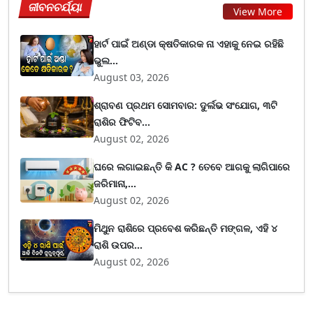
ଜୀବନଚର୍ଯ୍ୟା
View More
ହାର୍ଟ ପାଇଁ ଅଣ୍ଡା କ୍ଷତିକାରକ ନା ଏହାକୁ ନେଇ ରହିଛି
ଭୁଲ...
August 03, 2026
ଶ୍ରାବଣ ପ୍ରଥମ ସୋମବାର: ଦୁର୍ଲଭ ସଂଯୋଗ, ୩ଟି
ରାଶିର ଫିଟିବ...
August 02, 2026
ଘରେ ଲଗାଇଛନ୍ତି କି AC ? ତେବେ ଆଗକୁ ଲାଗିପାରେ
ଜରିମାନା,...
August 02, 2026
ମିଥୁନ ରାଶିରେ ପ୍ରବେଶ କରିଛନ୍ତି ମଙ୍ଗଳ, ଏହି ୪
ରାଶି ଉପର...
August 02, 2026