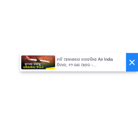
×
ମଝି ଆକାଶରେ ଦୋହଲିଲା Air India
ବିମାନ, ୧୨ ଜଣ ଆହତ -
PrameyaNews7