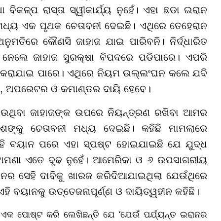
ିକଳ୍ପ ରାସ୍ତା ସ୍ୱୀକାର୍ଯ୍ୟ ନୁହେଁ। ଏହା ଛଡା ଇରାନ
ଧ୍ୟ ଏକ ପୃଥକ ଚେତାବନୀ ଦେଇଛି। ଏଥିରେ ତେହେରାନ
 ଅନୁମତିରେ କୌଣସି ଜାହାଜ ଯାଇ ପାରିବନି। ନିର୍ଦ୍ଧାରିତ
 ନେଲେ ଜାହାଜ ସୁରକ୍ଷା ବିପଦରେ ପଡିପାରେ। ଏପରି
୍ୟ କରାଯାଇ ପାରେ। ଏଥିରେ ନିୟମ ଉଲ୍ଲଂଘନ କଲେ ଯଦି
କ, ଅପରେଟର ଓ କମାଣ୍ଡର ଦାୟି ହେବେ।
ହେଉଥିବା ଜାହାଜଙ୍କ ଉପରେ ନିୟନ୍ତ୍ରଣ ରଖିବା ଆମର
୍କୁ ଚେତାବନୀ ମଧ୍ୟ ଦେଇଛି। କହିଛି ମାମଲାରେ
 ଏହି ବୟାନ ପରେ ଏହା ସ୍ପଷ୍ଟ ହୋଇଯାଇଛି ଯେ ଯୁଦ୍ଧ
ଝାମଣା ଏତେ ଦୃଢ ନୁହେଁ। ଆମେରିକା ଓ ୬ ଉପସାଗରୀୟ
ନର ସେହି ଦାବିକୁ ଖାରଜ କରିଦିଆଯାଇଥିଲା ଯେଉଁଥିରେ
ି ବୟାନକୁ ଉତ୍ତେଜନାପୂର୍ଣ୍ଣ ଓ ଦାୟିତ୍ୱହୀନ କହିଛି।
ଏକ ପୋଷ୍ଟ କରି ଲେଖିଛନ୍ତି ଯେ ‘ଯେଉଁ ପର୍ଯ୍ୟନ୍ତ ଇରାନର