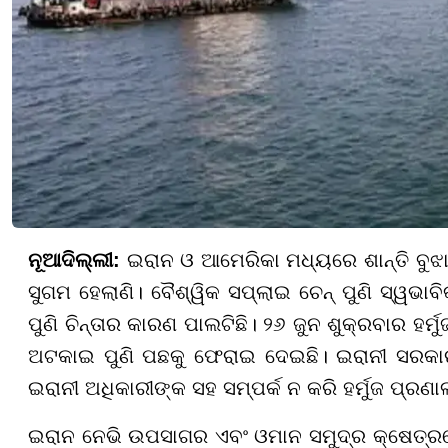
ନୂଆଦିଲ୍ଲୀ:
ଇରାନ ଓ ଆମେରିକା ମଧ୍ୟରେ ଶାନ୍ତି ବୁଝା
ସୁଗମ ହେଲାଣି। ବୈଶ୍ୱିକ ସପ୍ଲାଇ ଚେନ୍ ପୁଣି ସ୍ୱଭାବ
ପୁଣି ଚିନ୍ତାର କାରଣ ପାଲଟିଛି। ୨୬ ଜୁନ ଶୁକ୍ରବାର ହର୍
ଅଟକାଇ ପୁଣି ପଛକୁ ଫେରାଇ ଦେଇଛି। ଇରାନୀ ସରକା
ଇରାନୀ ଅଧିକାରୀଙ୍କ ସହ ସମ୍ପର୍କ ନ କରି ହର୍ମୁଜ ପ୍ରଣ
ଇରାନ ନେଭି ଉପସାଗର ଏବଂ ଓମାନ ସମୁଦ୍ର କ୍ଷେତ୍ରରେ 