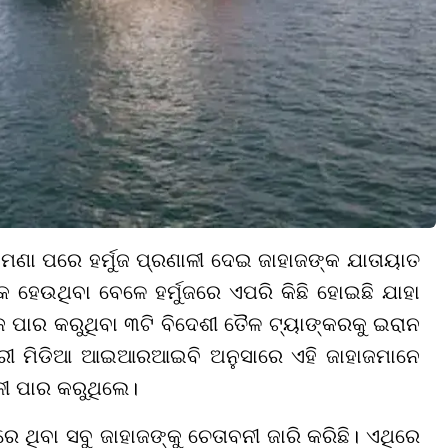
ମଣା ପରେ ହର୍ମୁଜ ପ୍ରଣାଳୀ ଦେଇ ଜାହାଜଙ୍କ ଯାତାୟାତ
ିକ ହେଉଥିବା ବେଳେ ହର୍ମୁଜରେ ଏପରି କିଛି ହୋଇଛି ଯାହା
ମୁଜ ପାର କରୁଥିବା ୩ଟି ବିଦେଶୀ ତୈଳ ଟ୍ୟାଙ୍କରକୁ ଇରାନ
ରୀ ମିଡିଆ ଆଇଆରଆଇବି ଅନୁସାରେ ଏହି ଜାହାଜମାନେ
ାଳୀ ପାର କରୁଥିଲେ।
ଥିବା ସବୁ ଜାହାଜଙ୍କୁ ଚେତାବନୀ ଜାରି କରିଛି। ଏଥିରେ