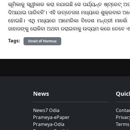
ଭୂମିକାକୁ ସ୍ୱୀକାର କରା ନଯାଇଛି ସେ ପର୍ଯ୍ୟନ୍ତ ଷ୍ଟ୍ରେଟ୍ 
ଦିଆଯାଇ ପାରିବନି’। ଏହି ଉତ୍ତେଜନା ମଧ୍ୟରେ ଶୁକ୍ରବାର ଅ
ହୋଇଛି। ଏଥି ମଧ୍ୟରେ ଆମେରିକା ବିଦେଶ ମନ୍ତ୍ରୀ ମାର୍କ
ଜାହାଜଙ୍କୁ ରୋକିବା ଅଥବା ଡରାଇବାକୁ ଉଦ୍ୟମ କରେ ତେବେ ଏ
Tags:
Strait of Hormuz
News
Quic
News7 Odia
Conta
Prameya-ePaper
Privac
Prameya-Odia
Terms