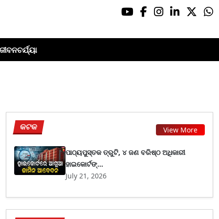
ଜୀବନଚର୍ଯ୍ୟା
କଟକ
View More
ପାଠ୍ୟପୁସ୍ତକ ତ୍ରୁଟି, ୪ ଜଣ ବରିଷ୍ଠ ଅଧିକାରୀ
ହାଇକୋର୍ଟଙ୍...
July 21, 2026