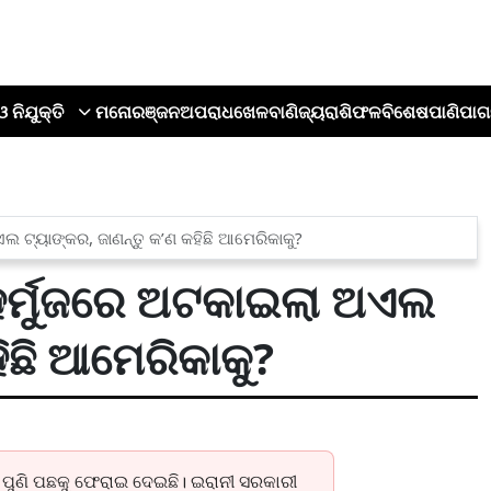
ଓ ନିଯୁକ୍ତି
ମନୋରଞ୍ଜନ
ଅପରାଧ
ଖେଳ
ବାଣିଜ୍ୟ
ରାଶିଫଳ
ବିଶେଷ
ପାଣିପାଗ
ଏଲ ଟ୍ୟାଙ୍କର, ଜାଣନ୍ତୁ କ’ଣ କହିଛି ଆମେରିକାକୁ?
, ହର୍ମୁଜରେ ଅଟକାଇଲା ଅଏଲ
ିଛି ଆମେରିକାକୁ?
ଇ ପୁଣି ପଛକୁ ଫେରାଇ ଦେଇଛି। ଇରାନୀ ସରକାରୀ