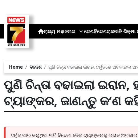
ରାଜ୍ୟ
ମହାନଗର
ଦେଶ
ବିଦେଶ
ରାଜନୀତି
ଶିକ୍ଷା 
Home
ବିଦେଶ
ପୁଣି ଚିନ୍ତା ବଢାଇଲା ଇରାନ, ହର୍ମୁଜରେ ଅଟକାଇଲା ଅ
ପୁଣି ଚିନ୍ତା ବଢାଇଲା ଇରାନ
ଟ୍ୟାଙ୍କର, ଜାଣନ୍ତୁ କ’ଣ କହ
ହର୍ମୁଜ ପାର କରୁଥିବା ୩ଟି ବିଦେଶୀ ତୈଳ ଟ୍ୟାଙ୍କରକୁ ଇରାନ ଅଟକା