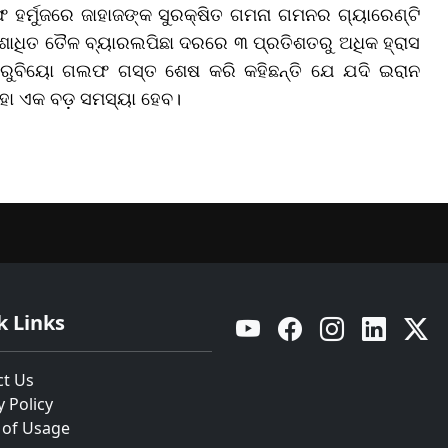
ଅଫ ହର୍ମୁଜରେ ଜାହାଜଙ୍କ ସୁରକ୍ଷିତ ଗମନା ଗମନର ଗ୍ୟାରେଣ୍ଟି
ଶୋଧିତ ତୈଳ ବ୍ୟାରଲପିଛା ଦରରେ ୩ ପ୍ରତିଶତରୁ ଅଧିକ ହ୍ରାସ
ୋ ରୁବିୟୋ ଗଲଫ ଗସ୍ତ ଶେଷ କରି କହିଛନ୍ତି ଯେ ଯଦି ଇରାନ
ହା ଏକ ବଡ଼ ସମସ୍ୟା ହେବ।
k Links
YouTube
Facebook
Instagram
Linkedin
Twitt
ct Us
y Policy
 of Usage