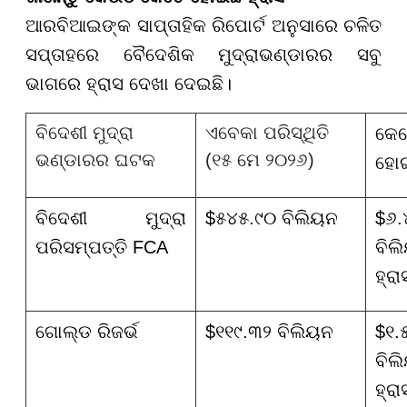
ଆରବିଆଇଙ୍କ ସାପ୍ତାହିକ ରିପୋର୍ଟ ଅନୁସାରେ ଚଳିତ
ସପ୍ତାହରେ ବୈଦେଶିକ ମୁଦ୍ରାଭଣ୍ଡାରର ସବୁ
ଭାଗରେ ହ୍ରାସ ଦେଖା ଦେଇଛି।
ବିଦେଶୀ ମୁଦ୍ରା
ଏବେକା ପରିସ୍ଥିତି
କେ
ଭଣ୍ଡାରର ଘଟକ
(୧୫ ମେ ୨୦୨୬)
ହୋଇ
ବିଦେଶୀ ମୁଦ୍ରା
$୫୪୫.୯୦ ବିଲିୟନ
$୬.
ପରିସମ୍ପତ୍ତି FCA
ବିଲ
ହ୍ରା
ଗୋଲ୍ଡ ରିଜର୍ଭ
$୧୧୯.୩୨ ବିଲିୟନ
$୧.
ବିଲ
ହ୍ରା