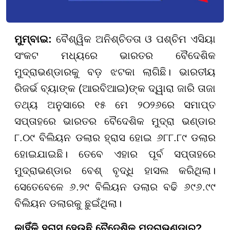
ମୁମ୍ବାଇ:
ବୈଶ୍ୱିକ ଅନିଶ୍ଚିତତା ଓ ପଶ୍ଚିମ ଏସିୟା
ସଂକଟ ମଧ୍ୟରେ ଭାରତର ବୈଦେଶିକ
ମୁଦ୍ରାଭଣ୍ଡାରକୁ ବଡ଼ ଝଟକା ଲାଗିଛି। ଭାରତୀୟ
ରିଜର୍ଭ ବ୍ୟାଙ୍କ (ଆରବିଆଇ)ଙ୍କ ଦ୍ୱାରା ଜାରି ତାଜା
ତଥ୍ୟ ଅନୁସାରେ ୧୫ ମେ ୨୦୨୬ରେ ସମାପ୍ତ
ସପ୍ତାହରେ ଭାରତର ବୈଦେଶିକ ମୁଦ୍ରା ଭଣ୍ଡାର
୮.୦୯ ବିଲିୟନ ଡଲାର ହ୍ରାସ ହୋଇ ୬୮୮.୮୯ ଡଲାର
ହୋଇଯାଇଛି। ତେବେ ଏହାର ପୂର୍ବ ସପ୍ତାହରେ
ମୁଦ୍ରାଭଣ୍ଡାର ବେଶ୍ ବୃଦ୍ଧି ହାସଲ କରିଥିଲା।
ସେତେବେଳେ ୬.୨୯ ବିଲିୟନ ଡଲାର ବଢି ୬୯୬.୯୯
ବିଲିୟନ ଡଲାରକୁ ଛୁଇଁଥିଲା।
କାହିଁକି ହ୍ରାସ ହେଉଛି ବୈଦେଶିକ ମୁଦ୍ରାଭଣ୍ଡାର?