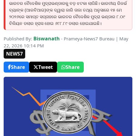
ଭାରତର ବୈଦେଶିକ ମୁଦ୍ରାଭଣ୍ଡାରକୁ ବଡ଼ ଝଟକା ଲାଗିଛି। ଭାରତୀୟ ରିଜର୍ଭ
ବ୍ୟାଙ୍କ (ଆରବିଆଇ)ଙ୍କ ଦ୍ୱାରା ଜାରି ତାଜା ତଥ୍ୟ ଅନୁସାରେ ୧୫ ମେ
୨୦୨୬ରେ ସମାପ୍ତ ସପ୍ତାହରେ ଭାରତର ବୈଦେଶିକ ମୁଦ୍ରା ଭଣ୍ଡାର ୮.୦୯
ବିଲିୟନ ଡଲାର ହ୍ରାସ ହୋଇ ୬୮୮.୮୯ ଡଲାର ହୋଇଯାଇଛି।
Biswanath
Published By:
- Prameya-News7 Bureau | May
22, 2026 10:14 PM
NEWS7
Share
Tweet
Share