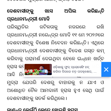
ଦେଶବାସୀଙ୍କୁ ଖାସ ଅପିଲ କରିଛନ୍ତି
ପ୍ରଧାନମନ୍ତ୍ରୀ ମୋଦି
ପରିସ୍ଥିତିର ଜଟିଳତାକୁ ନଜରରେ ରଖି
ପ୍ରଧାନମନ୍ତ୍ରୀ ନରେନ୍ଦ୍ର ମୋଦି ୧୧ ମେ ୨୦୨୬ରେ
ଦେଶବାସୀଙ୍କୁ ବିଶେଷ ନିବେଦନ କରିଛନ୍ତି। ଏଥିରେ
ପ୍ରଧାନମନ୍ତ୍ରୀ ଦେଶବାସୀଙ୍କୁ ବିଦେଶ ଗସ୍ତ କମ୍
କରିବାକୁ ପରାମର୍ଶ ଦେଇଥିବା ବେଳେ ଇନ୍ଧନ ଖର୍ଚ୍ଚ
ହ୍ରାସ କରିବା, ବର୍ଷେ ପର୍ଯ୍ୟନ୍ତ ସୁନା କ୍ରୟ ନ କରିବା
×
ଓଡ଼ିଶାକୁ ଫୁଡ୍ ପ୍ରୋସେସିଂ ହବ୍
କରିବା ଦିଗରେ ବଡ଼ ପଦକ୍ଷେପ, ୪୨
ଆଦି ନିବେଦନ କରିଛନ୍ତି। ଏହା ଦ୍ୱାରା ବିଦେଶୀ
ହଜାରରୁ ଅଧିକ ନିଯୁକ୍ତି ସୁଯୋଗ
ମୁଦ୍ରା ଯେପରି ଦେଶରୁ ବାହାରକୁ ନ ଯାଏ ଓ
ଅଶୋଧିତ ତୈଳ ଆମଦାନୀ ହ୍ରାସ ହୁଏ ସେଥି ପାଇଁ
ଦେଶବାସୀଙ୍କୁ ସତର୍କ କରିଥିଲେ।
ଜାଣନ୍ତୁ କେଉଁଠି କେତେ ହୋଇଛି ହ୍ରାସ