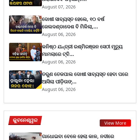
August 07, 2026
ଦୋଷୀ ସାବ୍ୟସ୍ତ ହେଲେ, ୧୦ ବର୍ଷ
ଜେଲଦଣ୍ଡାଦେଶ ବି ମିଳିଲା,...
August 06, 2026
କନିଷ୍ଠ ଯନ୍ତ୍ରୀ ରଶ୍ମିରଞ୍ଜନ ସେଠୀ ମୃତ୍ୟୁ
ମାମଲାରେ ଟ୍ବି...
August 06, 2026
ତରୁଣ ତେଜପାଲ ଦୋଷୀ ସାବ୍ୟସ୍ତ ହେବା ପରେ
ଆସିଲା ପୀଡ଼ିତାଙ୍...
August 06, 2026
ଭୁବନେଶ୍ୱର
View More
ଗାଧୋଇବା ବେଳେ ହେଲା କାଳ, ନଦୀରେ