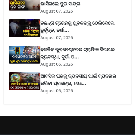
ଭାସିଗଲେ ଦୁଇ ସାଙ୍ଗ
August 07, 2026
ଚଳନ୍ତା ଟ୍ରେନରୁ ଯୁବକଙ୍କୁ ଠେଲିଦେଲେ
ଦୁର୍ବୃତ୍ତ, ବର୍ଷା...
August 07, 2026
ବଦଳିବ ଭୁବନେଶ୍ବରର ଟ୍ରାଫିକ ସିଗନାଲ
ବ୍ୟବସ୍ଥା, ଦୁର୍ଗା ପ...
August 06, 2026
ଆବସିକ ଘରକୁ ବ୍ୟବସାୟ ପାଇଁ ବ୍ୟବହାର
କରିବା ପ୍ରସଙ୍ଗ, ହାଉ...
August 06, 2026