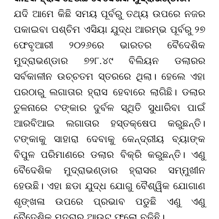
ଯଦି ଆମେ କିଛି ସମୟ ପୂର୍ବରୁ ତଥ୍ୟ ଉପରେ ନଜର
ପକାଇବା ପଶ୍ଚିମ ଏସିୟା ଯୁଦ୍ଧ ଆରମ୍ଭ ପୂର୍ବରୁ ୨୭
ଫେବୃଆରୀ ୨୦୨୬ରେ ଭାରତର ବୈଦେଶିକ
ମୁଦ୍ରାଭଣ୍ଡାର ୭୨୮.୪୯ ବିଲିୟନ ଡଲାରର
ସର୍ବକାଳୀନ ଉଚ୍ଚତମ ସ୍ତରରେ ଥିଲା। ହେଲେ ଏହା
ପରଠାରୁ ଲଗାତାର ହ୍ରାସ ହେବାରେ ଲାଗିଛି। ଡଲାର
ତୁଳନାରେ ଟଙ୍କାର ଦୁର୍ବଳ ସ୍ଥିତି ସୁଧାରିବା ପାଇଁ
ଆରବିଆଇ ଲଗାତାର ହସ୍ତକ୍ଷେପ କରୁଛନ୍ତି।
ଟଙ୍କାକୁ ସାହାରା ଦେବାକୁ କେନ୍ଦ୍ରୀୟ ବ୍ୟାଙ୍କ
ବିପୁଳ ପରିମାଣରେ ଡଲାର ବିକ୍ରି କରୁଛନ୍ତି। ଏଣୁ
ବୈଦେଶିକ ମୁଦ୍ରାଭଣ୍ଡାର ହ୍ରାସର ସମ୍ମୁଖୀନ
ହେଉଛି। ଏହା ଛଡା ଯୁଦ୍ଧ ଯୋଗୁ ବୈଶ୍ୱିକ ଯୋଗାଣ
ଶୃଙ୍ଖଳା ଉପରେ ପ୍ରଭାବ ପଡୁଛି ଏଣୁ ଏଣୁ
ବୈଦେଶିକ ମୁଦ୍ରାର ଆଉଟ୍ ଫ୍ଲୋ ବଢିଛି।