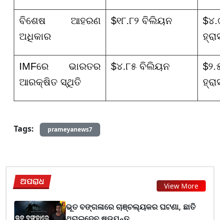
ବିଶେଷ ଆହରଣ
$୧୮.୮୨ ବିଲିୟନ
$୪.
ଅଧିକାର
ହ୍ରା
IMFରେ ଭାରତର
$୪.୮୫ ବିଲିୟନ
$୨.
ଆରକ୍ଷିତ ସ୍ଥିତି
ହ୍ରା
Tags:
prameyanews7
ଅପରାଧ
View More
ଭୂତ ବଙ୍ଗଳାରେ ଚାଞ୍ଚଲ୍ୟକର ଘଟଣା, ଛାତି
ଥରାଇଦେବ ଷଡ଼ଯନ୍ତ...