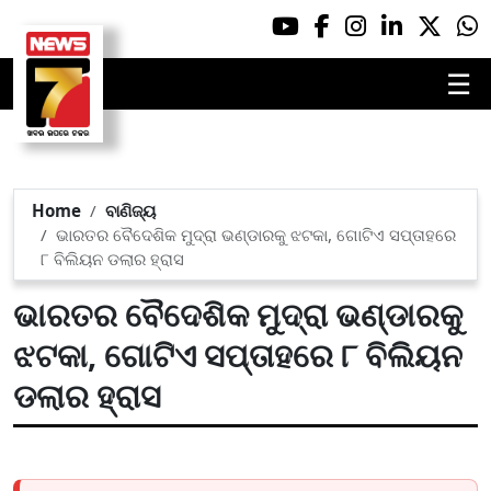
☰
Home
ବାଣିଜ୍ୟ
ଭାରତର ବୈଦେଶିକ ମୁଦ୍ରା ଭଣ୍ଡାରକୁ ଝଟକା, ଗୋଟିଏ ସପ୍ତାହରେ
୮ ବିଲିୟନ ଡଲାର ହ୍ରାସ
ଭାରତର ବୈଦେଶିକ ମୁଦ୍ରା ଭଣ୍ଡାରକୁ
ଝଟକା, ଗୋଟିଏ ସପ୍ତାହରେ ୮ ବିଲିୟନ
ଡଲାର ହ୍ରାସ