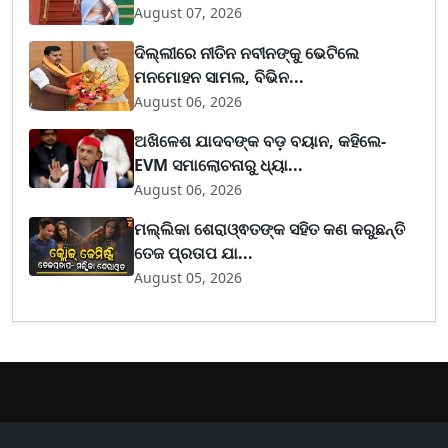
August 07, 2026
ଦିଲ୍ଲୀରେ ନୀତିନ ନବୀନଙ୍କୁ ଭେଟିଲେ
ମନମୋହନ ସାମଲ, ବିଭିନ...
August 06, 2026
ଅଖିଳେଶ ଯାଦବଙ୍କ ବଡ଼ ବୟାନ, କହିଲେ-
EVM ସମାଲୋଚନାରୁ ଧ୍ୟା...
August 06, 2026
ମଲ୍ଲିକା ଶେରାଓ୍ଵତଙ୍କ ସହିତ କଣ କରୁଛନ୍ତି
ତେଜ ପ୍ରତାପ ଯା...
August 05, 2026