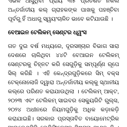
ଏଭଳି ଆସୁଥିବା ପ୍ରାୟ ୩୫ ପ୍ରତିଶତ ନକଲି
ଅନ୍ତର୍ଜାତୀୟ କଲ୍ ଗ୍ରାହକଙ୍କ ପାଖକୁ ପହଞ୍ଚିବା
ପୂର୍ବରୁ ହିଁ ଅଧାରୁ ସ୍ୱୟଂଚାଳିତ ଭାବେ କଟିଯାଉଛି ।
ବେଆଇନ ଟେଲିକମ୍ ସେଣ୍ଟର ଧ୍ୱଂସ
ଗତ ଦୁଇ ବର୍ଷ ମଧ୍ୟରେ, ଦୂରସଞ୍ଚାର ବିଭାଗ ସାରା
ଦେଶରେ ଚାଲିଥିବା ୪୪ଟି ବେଆଇନ ଟେଲିକମ୍
ସେଣ୍ଟରକୁ ଚିହ୍ନଟ କରି ସେଗୁଡ଼ିକୁ ସମ୍ପୂର୍ଣ୍ଣ ରୂପେ
ସିଲ୍ କରିଛି । ଏହି କେନ୍ଦ୍ରଗୁଡ଼ିକରେ ସିମ୍ ବକ୍ସ
ଟେକ୍ନୋଲୋଜି ଦ୍ୱାରା ଅନ୍ତର୍ଜାତୀୟ କଲ୍କୁ ସ୍ଥାନୀୟ
କଲ୍ରେ ପରିଣତ କରାଯାଉଥିଲା । ଟେଲିକମ୍ ଆକ୍ଟ,
୨୦୨୩ ଏବଂ ଟେଲିକମ୍ ସାଇବର ସେକ୍ୟୁରିଟି ରୁଲ୍ସ,
୨୦୨୪ ଅଧୀନରେ ନିୟମଗୁଡ଼ିକୁ ଅଧିକ କଡ଼ାକଡ଼ି
କରାଯାଇଛି। ସରକାର ପ୍ରସ୍ତାବିତ ବାୟୋମେଟ୍ରିକ