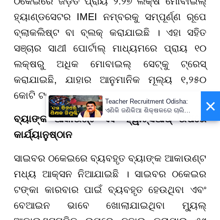
ଠକେଇରେ ଜଡ଼ିତ ପ୍ରାୟ ୨.୨୭ ଲକ୍ଷ ମୋବାଇଲ୍
ହ୍ୟାଣ୍ଡସେଟର IMEI ନମ୍ବରକୁ ସମ୍ପୂର୍ଣ୍ଣ ରୂପେ
ବ୍ଲାକଲିଷ୍ଟ ବା ବ୍ଲକ୍ କରାଯାଇଛି । ଏହା ସହିତ
ସଞ୍ଚାର ସାଥୀ ପୋର୍ଟାଲ୍ ମାଧ୍ୟମରେ ପ୍ରାୟ ୧୦
ଲକ୍ଷରୁ ଅଧିକ ମୋବାଇଲ୍ ସେଟ୍କୁ ଟ୍ରେସ୍
କରାଯାଇଛି, ଯାହାର ଆନୁମାନିକ ମୂଲ୍ୟ ୧,୨୫୦
କୋଟି ଟଙ୍କାରୁ ଅଧିକ ।
×
Teacher Recruitment Odisha:
ଏଣିକି ଜଣିକିଆ ଶିକ୍ଷକରେ ଚାଲିବନି
ବ୍ୟାଙ୍କ ଆକାଉଣ୍ଟ ଏବଂ ହ୍ୱାଟ୍ସଆପ୍ ଉପରେ
ସ୍କୁଲ, ନିଯୁକ୍ତ ହେବେ ନୂଆ
ଶିକ୍ଷକ ; ୧୫ ଦିନରେ ପ୍ରକ୍ରିୟା
କାର୍ଯ୍ୟାନୁଷ୍ଠାନ
ସାରିବାକୁ ନିର୍ଦ୍ଦେଶ
ସାଇବର ଠକେଇରେ ବ୍ୟବହୃତ ବ୍ୟାଙ୍କ ଆକାଉଣ୍ଟ
ମଧ୍ୟ ଆକ୍ସନ ନିଆଯାଇଛି । ସାଇବର ଠକେଇର
ଟଙ୍କା କାରବାର ପାଇଁ ବ୍ୟବହୃତ ହେଉଥିବା ଏବଂ
ବେଆଇନ ଭାବେ ଖୋଲାଯାଇଥିବା ମ୍ୟୁଲ୍