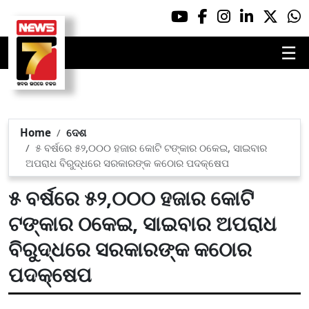
☰
Home
ଦେଶ
୫ ବର୍ଷରେ ୫୨,୦୦୦ ହଜାର କୋଟି ଟଙ୍କାର ଠକେଇ, ସାଇବାର
ଅପରାଧ ବିରୁଦ୍ଧରେ ସରକାରଙ୍କ କଠୋର ପଦକ୍ଷେପ
୫ ବର୍ଷରେ ୫୨,୦୦୦ ହଜାର କୋଟି
ଟଙ୍କାର ଠକେଇ, ସାଇବାର ଅପରାଧ
ବିରୁଦ୍ଧରେ ସରକାରଙ୍କ କଠୋର
ପଦକ୍ଷେପ