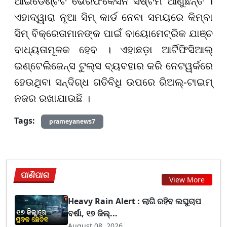
ଆଇଡେଣ୍ଟିଟି ଭେରିଫିକେସନ ସିଷ୍ଟମ ଆଣୁଛନ୍ତି ।
ଏହାଦ୍ୱାରା ନୂଆ ସିମ୍ କାର୍ଡ ନେବା ସମୟରେ କିମ୍ବା
ସିମ୍ ବିକ୍ରେତାମାନଙ୍କ ପାଇଁ ବାୟୋମେଟ୍ରିକ ଯାଞ୍ଚ
ବାଧ୍ୟତାମୂଳକ ହେବ । ଏହାଛଡ଼ା ଆର୍ଟିଫିସିଆଲ୍
ଇଣ୍ଟେଲିଜେନ୍ସ ଟୁଲ୍ସ ବ୍ୟବହାର କରି ନେଟୱର୍କରେ
ହେଉଥିବା ସନ୍ଦିଗ୍ଧ ଗତିବିଧି ଉପରେ ରିଅଲ୍-ଟାଇମ୍
ନଜର ରଖାଯାଉଛି ।
Tags:
prameyanews7
ପାଣିପାଗ
View More
Heavy Rain Alert : ଲାଗି ରହିବ ଲଘୁଚାପ
ବର୍ଷା, ୧୭ ଜିଲ୍...
August 08, 2026