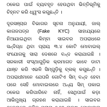
ଠକେଇ ପାଇଁ ବ୍ୟବହୃତ ହେଉଥିବା ଭିତ୍ତିଭୂମିକୁ
ଚିହ୍ନଟ କରି ଧ୍ୱଂସ କରୁଛନ୍ତି ।
ଦୂରସଞ୍ଚାର ବିଭାଗର ସୂଚନା ଅନୁଯାୟୀ, ଜାଲ୍
କାଗଜପତ୍ର (Fake KYC) ସାହାଯ୍ୟରେ
ନିଆଯାଇଥିବା କିମ୍ବା ସାଇବର ଅପରାଧରେ
ସନ୍ଦିଗ୍ଧ ଥିବା ପ୍ରାୟ ୩.୪ କୋଟି ମୋବାଇଲ୍
ସଂଯୋଗକୁ ସାରା ଦେଶରେ ବନ୍ଦ କରାଯାଇଛି ।
ସରକାରୀ ସଂସ୍ଥାଗୁଡ଼ିକ କ୍ରମାଗତ ଭାବେ ଡାଟା
ଯାଞ୍ଚ କରି ଏଭଳି ସିମ୍ଗୁଡ଼ିକୁ ବ୍ଲକ୍ କରୁଛନ୍ତି ।
ଅପରାଧୀମାନେ ଯେପରି ଗୋଟିଏ ସିମ୍ ବନ୍ଦ ହେବା
ପରେ ସେହି ମୋବାଇଲରେ ଅନ୍ୟ ସିମ୍ ପକାଇ
ଠକେଇ କରିପାରିବେ ନାହିଁ, ସେଥିପାଇଁ କଡ଼ା
ଆଭିମୁଖ୍ୟ ଗ୍ରହଣ କରାଯାଇଛି । ସାଇବର