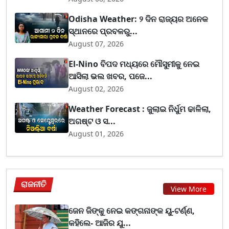
Odisha Weather: ୨ ଦିନ ରାଜ୍ୟର ଅନେକ
ସ୍ଥାନରେ ପ୍ରବଳରୁ...
August 07, 2026
El-Nino ବିପଦ ମଧ୍ୟରେ ମୌସୁମୀକୁ ନେଇ
ଆସିଲା ଭଲ ଖବର, ପଜେ...
August 02, 2026
Weather Forecast : ଜୁଲାଇ ନିର୍ଧୁମ ଢାଳିଲା,
ଅଗଷ୍ଟ ଓ ସ...
August 01, 2026
ରାଜନୀତି
View More
ଜେନ ଜିଙ୍କୁ ନେଇ କଙ୍ଗନାଙ୍କ ୟୁ-ଟର୍ଣ୍ଣ,
କହିଲେ- ଆଜିର ଯୁ...