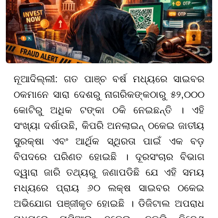
ନୂଆଦିଲ୍ଲୀ: ଗତ ପାଞ୍ଚ ବର୍ଷ ମଧ୍ୟରେ ସାଇବର
ଠକମାନେ ସାରା ଦେଶରୁ ନାଗରିକଙ୍କଠାରୁ ୫୨,୦୦୦
କୋଟିରୁ ଅଧିକ ଟଙ୍କା ଠକି ନେଇଛନ୍ତି । ଏହି
ସଂଖ୍ୟା ଦର୍ଶାଉଛି, କିପରି ଅନଲାଇନ୍ ଠକେଇ ଜାତୀୟ
ସୁରକ୍ଷା ଏବଂ ଆର୍ଥିକ ସ୍ଥିରତା ପାଇଁ ଏକ ବଡ଼
ବିପଦରେ ପରିଣତ ହୋଇଛି । ଦୂରସଂଚାର ବିଭାଗ
ଦ୍ୱାରା ଜାରି ତଥ୍ୟରୁ ଜଣାପଡିଛି ଯେ ଏହି ସମୟ
ମଧ୍ୟରେ ପ୍ରାୟ ୬୦ ଲକ୍ଷ ସାଇବର ଠକେଇ
ଅଭିଯୋଗ ପଞ୍ଜୀକୃତ ହୋଇଛି । ଡିଜିଟାଲ ଅପରାଧ