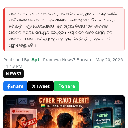
ସାଇବର ଅପରାଧ ଏବଂ ଟେଲିକମ୍ ଜାଲିଆତିର ବଢ଼ୁଥିବା ମାମଲାକୁ ରୋକିବା
ପାଇଁ ଭାରତ ସରକାର ଏକ ବଡ଼ ଧରଣର ଦେଶବ୍ୟାପୀ ଅଭିଯାନ ଆରମ୍ଭ
କରିଛନ୍ତି । ଗୃହ ମନ୍ତ୍ରଣାଳୟ, ଦୂରସଞ୍ଚାର ବିଭାଗ ଏବଂ ଭାରତୀୟ
ସାଇବର ଅପରାଧ ସମନ୍ୱୟ କେନ୍ଦ୍ର (I4C) ମିଳିତ ଭାବେ କାର୍ଯ୍ୟ କରି
ସାଇବର ଠକେଇ ପାଇଁ ବ୍ୟବହୃତ ହେଉଥିବା ଭିତ୍ତିଭୂମିକୁ ଚିହ୍ନଟ କରି
ଧ୍ୱଂସ କରୁଛନ୍ତି ।
Ajit
Published By:
- Prameya-News7 Bureau | May 20, 2026
11:13 PM
NEWS7
Share
Tweet
Share