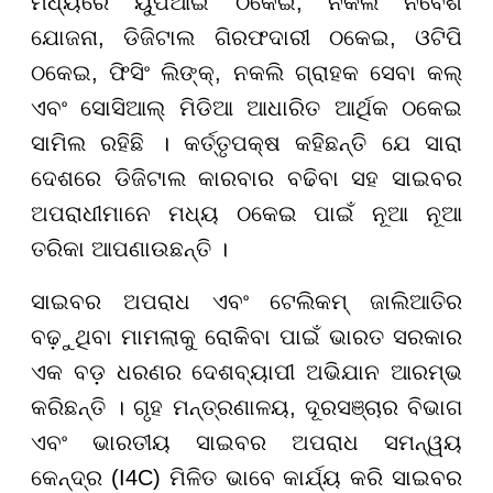
ମଧ୍ୟରେ ୟୁପିଆଇ ଠକେଇ, ନକଲି ନିବେଶ
ଯୋଜନା, ଡିଜିଟାଲ ଗିରଫଦାରୀ ଠକେଇ, ଓଟିପି
ଠକେଇ, ଫିସିଂ ଲିଙ୍କ୍, ନକଲି ଗ୍ରାହକ ସେବା କଲ୍
ଏବଂ ସୋସିଆଲ୍ ମିଡିଆ ଆଧାରିତ ଆର୍ଥିକ ଠକେଇ
ସାମିଲ ରହିଛି । କର୍ତ୍ତୃପକ୍ଷ କହିଛନ୍ତି ଯେ ସାରା
ଦେଶରେ ଡିଜିଟାଲ କାରବାର ବଢିବା ସହ ସାଇବର
ଅପରାଧୀମାନେ ମଧ୍ୟ ଠକେଇ ପାଇଁ ନୂଆ ନୂଆ
ତରିକା ଆପଣାଉଛନ୍ତି ।
ସାଇବର ଅପରାଧ ଏବଂ ଟେଲିକମ୍ ଜାଲିଆତିର
ବଢ଼ୁଥିବା ମାମଲାକୁ ରୋକିବା ପାଇଁ ଭାରତ ସରକାର
ଏକ ବଡ଼ ଧରଣର ଦେଶବ୍ୟାପୀ ଅଭିଯାନ ଆରମ୍ଭ
କରିଛନ୍ତି । ଗୃହ ମନ୍ତ୍ରଣାଳୟ, ଦୂରସଞ୍ଚାର ବିଭାଗ
ଏବଂ ଭାରତୀୟ ସାଇବର ଅପରାଧ ସମନ୍ୱୟ
କେନ୍ଦ୍ର (I4C) ମିଳିତ ଭାବେ କାର୍ଯ୍ୟ କରି ସାଇବର