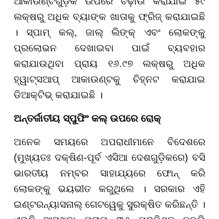
ଆକାଉଣ୍ଟଗୁଡ଼ିକ ଉପରେ ଚଢ଼ାଉ କରାଯାଇ ୫୯
ଲକ୍ଷରୁ ଅଧିକ ବ୍ୟାଙ୍କ ଖାତାକୁ ଫ୍ରିଜ୍ କରାଯାଇଛି
। ସ୍ପାମ୍ କଲ୍, ଜାଲ୍ ଲିଙ୍କ୍ ଏବଂ ଲୋକଙ୍କୁ
ପ୍ରଲୋଭନ ଦେଖାଇବା ପାଇଁ ବ୍ୟବହାର
କରାଯାଉଥିବା ପ୍ରାୟ ୧୬.୯୭ ଲକ୍ଷରୁ ଅଧିକ
ହ୍ୱାଟ୍ସଆପ୍ ଆକାଉଣ୍ଟକୁ ଚିହ୍ନଟ କରାଯାଇ
ଡିଆକ୍ଟିଭ୍ କରାଯାଇଛି ।
ଅନ୍ତର୍ଜାତୀୟ ସ୍ପୁଫିଂ କଲ୍ ଉପରେ ରୋକ୍
ଅନେକ ସମୟରେ ଅପରାଧୀମାନେ ବିଦେଶରେ
(ମୁଖ୍ୟତଃ ଦକ୍ଷିଣ-ପୂର୍ବ ଏସିଆ ଦେଶଗୁଡ଼ିକରେ) ବସି
ଭାରତୀୟ ନମ୍ବର ସାହାଯ୍ୟରେ ଫୋନ୍ କରି
ଲୋକଙ୍କୁ ଭୟଭୀତ କରୁଥିଲେ । ସରକାର ଏହି
ଇଣ୍ଟରନ୍ୟାସନାଲ୍ ଗେଟୱେକୁ ସୁରକ୍ଷିତ କରିଛନ୍ତି ।