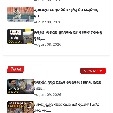
ଶ୍ରୀଲଙ୍କା ଟେଷ୍ଟ ସିରିଜ୍‌ ପୂର୍ବରୁ ଟିମ୍‌ ଇଣ୍ଡିଆକୁ
ବଡ଼...
August 08, 2026
ଲଦ୍ଦାଖ ମାରାଥନ ପୁରସ୍କାର ରାଶି ୧ କୋଟି ଟଙ୍କାକୁ
ବୃଦ୍ଧି,...
August 08, 2026
ବିଦେଶ
View More
ସମ୍ପୂର୍ଣ୍ଣ ସୁସ୍ଥ ଅଛନ୍ତି ମୋଜତବା ଖାମେନି, ଇରାନ
ମିଡିଆ...
August 09, 2026
ମଣିଷରୁ କୁକୁର ପାଲଟିଗଲେ ଧନୀ ବ୍ୟକ୍ତି ! ଖର୍ଚ୍ଚ
କଲେ ୨୨୦...