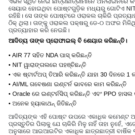
ଏଭଳି ସ୍ଥିତି ନେଇ ଛାତ୍ରଛାତ୍ରୀମାନେ ଅନଲାଇନରେ କ
ସେୟାର ହୋଇଥିବା ପୋଷ୍ଟଗୁଡ଼ିକ ମଧ୍ୟରୁ ଗୋଟିଏ NI
ରହିଛି। ସେ ତାଙ୍କ ପୋଷ୍ଟରେ ଓରାକଲ ଚାକିରି ପ୍ରତ୍ୟା
ଠିକ୍ ଥିଲା। ତାଙ୍କୁ ଓରାକଲ ପକ୍ଷରୁ ଡେ-୦ ଅଫର ମିଳି
ପ୍ରତ୍ୟାହାର କରି ନେଇଛି।
ଆଦିତ୍ୟ ତାଙ୍କ ପ୍ରୋଫାଇଲ୍ ବି ଶେୟାର କରିଛନ୍ତି।
• AIR 77 ସହିତ NDA ପାସ୍ କରିଛନ୍ତି
• NIT ୱାରାଙ୍ଗଲରେ ପହଞ୍ଚିଛନ୍ତି
• ଏକ ଷ୍ଟାର୍ଟଅପ୍ ତିଆରି କରିଛନ୍ତି ଯାହା 30 ଦିନରେ 1
• AI/ML ଗବେଷଣା ଇଣ୍ଟର୍ନ ଭାବରେ କାମ କରିଛନ୍ତି
• Oracle ରେ ଇଣ୍ଟର୍ନସିପ୍ କରିଛନ୍ତି ଏବଂ PPO ହାସଲ 
• ଅନେକ ହ୍ୟାକାଥନ୍ ଜିତିଛନ୍ତି
ଆଦିତ୍ୟଙ୍କ ଏହି ପୋଷ୍ଟ ଉପରେ ଏକାଧିକ କମେଣ୍ଟ ଆ
ପ୍ରସ୍ତୁତିର ପିଲାକୁ ଯେ ଚାକିରି ମିଳୁ ନାହିଁ ତାହା ନୁହେଁ, 
ଅନୁସାରେ ଆଇଆଇଟିର ଏକାଧିକ ଛାତ୍ରଛାତ୍ରୀ ବାର୍ଷିକ