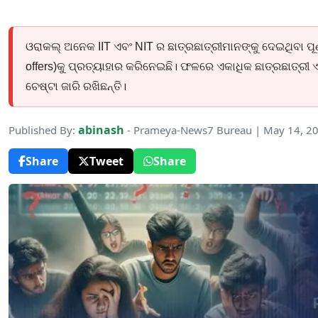
ଓରାକଲ୍ ଅନେକ IIT ଏବଂ NIT ର ଛାତ୍ରଛାତ୍ରୀମାନଙ୍କୁ ଦେଇଥିବା ପୂର୍ଣ
offers)କୁ ପ୍ରତ୍ୟାହାର କରିନେଇଛି। ଫଳରେ ଏକାଧିକ ଛାତ୍ରଛାତ୍ରୀ ଏବେ 
ଚେଷ୍ଟା ଜାରି ରଖିଛନ୍ତି।
abinash
Published By:
- Prameya-News7 Bureau | May 14, 2
Share
Tweet
Share