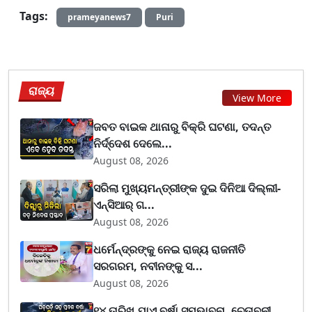
Tags:
prameyanews7
Puri
ରାଜ୍ୟ
View More
ଜବତ ବାଇକ ଥାନାରୁ ବିକ୍ରି ଘଟଣା, ତଦନ୍ତ
ନିର୍ଦ୍ଦେଶ ଦେଲେ...
August 08, 2026
ସରିଲା ମୁଖ୍ୟମନ୍ତ୍ରୀଙ୍କ ଦୁଇ ଦିନିଆ ଦିଲ୍ଲୀ-
ଏନ୍‌ସିଆର୍ ଗ...
August 08, 2026
ଧର୍ମେନ୍ଦ୍ରଙ୍କୁ ନେଇ ରାଜ୍ୟ ରାଜନୀତି
ସରଗରମ, ନବୀନଙ୍କୁ ସ...
August 08, 2026
୧୪ ତାରିଖ ଯାଏ ବର୍ଷା ସମ୍ଭାବନା, ଚେତାବନୀ