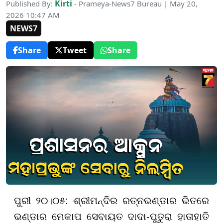
Kirti
Published By:
- Prameya-News7 Bureau | May 20,
2026 10:47 AM
NEWS7
Share
Tweet
Share
ପୁରୀ ୨୦।୦୫: ଶ୍ରୀମନ୍ଦିର ରତ୍ନଭଣ୍ଡାର ଭିତରେ
ଭଣ୍ଡାର ମେକାପ ସେବାୟତ ଦାଦା-ପୁତୁରା ହାତାହାତି