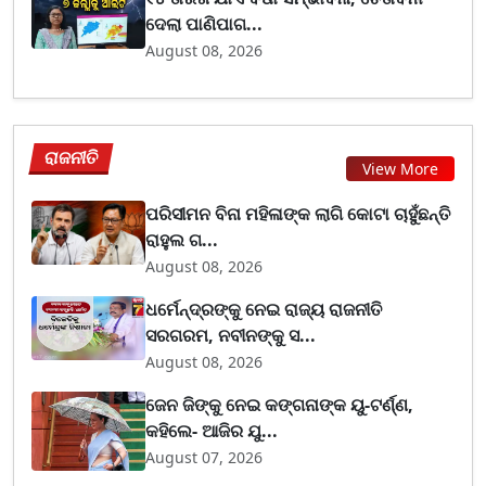
ଦେଲା ପାଣିପାଗ...
August 08, 2026
ରାଜନୀତି
View More
ପରିସୀମନ ବିନା ମହିଳାଙ୍କ ଲାଗି କୋଟା ଚାହୁଁଛନ୍ତି
ରାହୁଲ ଗ...
August 08, 2026
ଧର୍ମେନ୍ଦ୍ରଙ୍କୁ ନେଇ ରାଜ୍ୟ ରାଜନୀତି
ସରଗରମ, ନବୀନଙ୍କୁ ସ...
August 08, 2026
ଜେନ ଜିଙ୍କୁ ନେଇ କଙ୍ଗନାଙ୍କ ୟୁ-ଟର୍ଣ୍ଣ,
କହିଲେ- ଆଜିର ଯୁ...
August 07, 2026