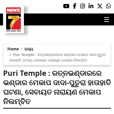
☰
Home
ରାଜ୍ୟ
Puri Temple : ରତ୍ନଭଣ୍ଡାରରେ ଭଣ୍ଡାର ମେକାପ ଦାଦା-ପୁତୁରା
ହାତାହାତି ଘଟଣା, ସେବାୟତ ନାରାୟଣ ମେକାପ ନିଲମ୍ବିତ
Puri Temple : ରତ୍ନଭଣ୍ଡାରରେ
ଭଣ୍ଡାର ମେକାପ ଦାଦା-ପୁତୁରା ହାତାହାତି
ଘଟଣା, ସେବାୟତ ନାରାୟଣ ମେକାପ
ନିଲମ୍ବିତ