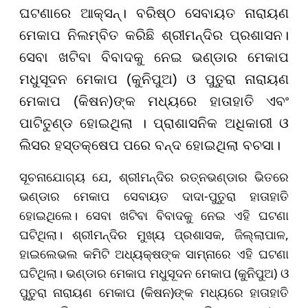
ଘଟଣାରେ ଆକ୍ସନ୍। ବରିଷ୍ଠ ସେବାୟତ ନାରାୟଣ
ମେକାପ ନିଲମ୍ବିତ କରିଛି ଶ୍ରୀମନ୍ଦିର ପ୍ରଶାସନ।
ସେବା ଖଟିବା ବିବାଦକୁ ନେଇ ଭଣ୍ଡାର ମେକାପ
ମଧୁସୂଦନ ମେକାପ (କୁନିପୁଅ) ଓ ପୁତୁରା ନାରାୟଣ
ମେକାପ (କିଷନ)ଙ୍କ ମଧ୍ୟରେ ହାତାହାତି ଏବଂ
ପାଟିତୁଣ୍ଡ ହୋଇଥିଲା । ପ୍ରାଶାସନିକ ଅଧିକାରୀ ଓ
ଲିସର ହସ୍ତକ୍ଷେପ ପରେ ବନ୍ଦ ହୋଇଥିଲା ବଚସା।
ସୂଚନାଯୋଗ୍ୟ ଯେ, ଶ୍ରୀମନ୍ଦିର ରତ୍ନଭଣ୍ଡାର ଭିତରେ
ଭଣ୍ଡାର ମେକାପ ସେବାୟତ ଦାଦା-ପୁତୁରା ହାତାହାତି
ହୋଇଥିଲେ। ସେବା ଖଟିବା ବିବାଦକୁ ନେଇ ଏହି ଘଟଣା
ଘଟିଥିଲା। ଶ୍ରୀମନ୍ଦିର ମୁଖ୍ୟ ପ୍ରଶାସକ, ଜିଲ୍ଲାପାଳ,
ହାଇଲେଭଲ କମିଟି ଅଧ୍ୟକ୍ଷଙ୍କ ସାମ୍ନାରେ ଏହି ଘଟଣା
ଘଟିଥିଲା। ଭଣ୍ଡାର ମେକାପ ମଧୁସୂଦନ ମେକାପ (କୁନିପୁଅ) ଓ
ପୁତୁରା ନାରାୟଣ ମେକାପ (କିଷନ)ଙ୍କ ମଧ୍ୟରେ ହାତାହାତି