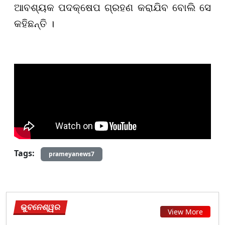
ଆବଶ୍ୟକ ପଦକ୍ଷେପ ଗ୍ରହଣ କରାଯିବ ବୋଲି ସେ
କହିଛନ୍ତି ।
Tags:
prameyanews7
ଭୁବନେଶ୍ୱର
View More