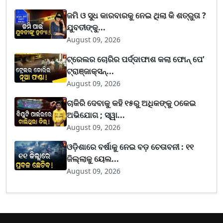
ଜମି ଓ ସୁଧ କାରବାରକୁ ନେଇ ଥିଲା କି ଶତ୍ରୁତା ?
ଯୁବତୀଙ୍କୁ...
August 09, 2026
ଟ୍ରେଲର ଚୋରିର ପର୍ଦ୍ଦାଫାଶ କଲା ଫୋନ୍ ପେ’
ଟ୍ରାଞ୍ଜାକ୍ସନ୍...
August 09, 2026
ଚାକିରି ଦେବାକୁ କହି ୧୫ରୁ ଅଧିକଙ୍କୁ ଠକେଇ
ଅଭିଯୋଗ ; ସ୍ୱା...
August 09, 2026
ଓଡ଼ିଶାରେ ବର୍ଷାକୁ ନେଇ ବଡ଼ ଚେତାବନୀ : ୧୧
ଜିଲ୍ଲାକୁ ୟେଲ...
August 09, 2026