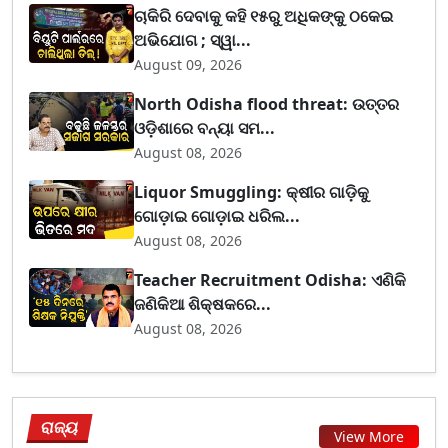
ଚାକିରି ଦେବାକୁ କହି ୧୫ରୁ ଅଧିକଙ୍କୁ ଠକେଇ
ଅଭିଯୋଗ ; ସ୍ୱା...
August 09, 2026
North Odisha flood threat: ଉତ୍ତର
ଓଡ଼ିଶାରେ ବନ୍ୟା ସମ...
August 08, 2026
Liquor Smuggling: କ୍ଷୀର ଗାଡ଼ିକୁ
ଗୋଡ଼ାଇ ଗୋଡ଼ାଇ ଧରିଲ...
August 08, 2026
Teacher Recruitment Odisha: ଏଣିକି
ଜଣିକିଆ ଶିକ୍ଷକରେ...
August 08, 2026
ରାଜ୍ୟ
View More