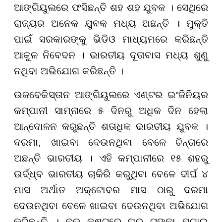
ଆଙ୍ଗିୟୁଲରେ ଫସିଛନ୍ତି ଶହ ଶହ ଯୁବକ । ସେଥିରେ
ରାଜ୍ୟର ଅନେକ ଯୁବକ ମଧ୍ୟ ଅଛନ୍ତି । ମୁକ୍ତି
ପାଇଁ ସରକାରଙ୍କୁ ଭିଡିଓ ମାଧ୍ୟମରେ କରିଛନ୍ତି
ଆକୁଳ ନିବେଦନ । ଭାରତୀୟ ଦୂତାବାସ ମଧ୍ୟ ଶୁଣୁ
ନଥିବା ଅଭିଯୋଗ କରିଛନ୍ତି ।
ଉଜବେକିସ୍ତାନ ଆଙ୍ଗିୟୁଲରେ ଏଣ୍ଟର ଇଂଜିନିୟର
କମ୍ପାନୀ ସାମ୍ନାରେ ୫ ଦିନରୁ ଅଧିକ ଦିନ ହେଲା
ଆନ୍ଦୋଳନ କରୁଛନ୍ତି ଶତାଧିକ ଭାରତୀୟ ଯୁବକ ।
ଦରମା, ଖାଇବା ଦେଉନଥିବା ବେଳେ ଚିନ୍ତାରେ
ଅଛନ୍ତି ଭାରତୀୟ । ଏହି କମ୍ପାନୀରେ ୧୫ ଶହରୁ
ଉର୍ଦ୍ଧ୍ବ ଭାରତୀୟ ଚାକିରି କରୁଥିବା ବେଳେ ଦୀର୍ଘ ୪
ମାସ ଅର୍ଥାତ ଅକ୍ଟୋବର ମାସ ଠାରୁ ଦରମା
ଦେଉନଥିବା ବେଳେ ଖାଇବା ଦେଉନଥିବା ଅଭିଯୋଗ
କରିଛନ୍ତି । ବଡ଼ କଷ୍ଟରେ ଘରୁ ଟଙ୍କା ମଗାଇ