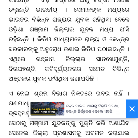
ଚଳୁଛନ୍ତି ଭାରତୀୟ । ସେମାନଙ୍କ ମଧ୍ୟରେ
ଭାରତର ବିଭିନ୍ନ ରାଜ୍ୟର ଯୁବକ ରହିଥିବା ବେଳେ
ଓଡ଼ିଶା ଗଞ୍ଜାମ ଜିଲ୍ଲାର ଯୁବକ ମଧ୍ୟ ଫସି
ରହିଛନ୍ତି । ଭିଡିଓ ମାଧ୍ୟମରେ ରାଜ୍ୟ ଓ କେନ୍ଦ୍ର
ସରକାରଙ୍କୁ ଅନୁରୋଧ ଜଣାଇ ଭିଡିଓ ପଠାଇଛନ୍ତି ।
ଏଥିରେ ଗଞ୍ଜାମ ଜିଲ୍ଲାର ସାନଖେମୁଣ୍ଡି,
ଦିଗପହଣ୍ଡି, କବିସୂର୍ଯ୍ୟନଗର ସମେତ ବିଭିନ୍ନ
ଅଞ୍ଚଳର ଯୁବକ ଫସିଥିବା ଜଣାପଡିଛି ।
ଏ ନେଇ ଶ୍ରମ ବିଭାଗ ନିକଟରେ ଖବର ନାହିଁ ।
ଗଣମାଧ୍ୟମରୁ ଜାଣିବାକୁ ପାଇଥିବା କହିଛନ୍ତି
×
ଜବତ ବାଇକ ଥାନାରୁ ବିକ୍ରି ଘଟଣା,
ତଦନ୍ତ ନିର୍ଦ୍ଦେଶ ଦେଲେ ଏସପି
ବ୍ରହ୍ମପୁର ଶ୍ରମ ବିଭାଗ ଅଧିକାରୀ । କିଭଳି ଭାବେ
ସେଠାରୁ ଗଞ୍ଜାମ ଯୁବକଙ୍କୁ ମୁକ୍ତି କରି ଅଣାଯିବ
ସେନେଇ ଜିଲ୍ଲା ପ୍ରଶାସନକୁ ଅବଗତ କରାଯାଇ