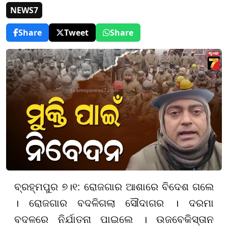
NEWS7
Share
Tweet
Share
ବ୍ରହ୍ମପୁର ୭।୧: ରୋଜଗାର ଆଶାରେ ବିଦେଶ ଗଲେ
। ରୋଜଗାର ବଦଳିଗଲା ସୌଦାଗର । ଦରମା
ବଦଳରେ ନିର୍ଯାତନା ପାଇଲେ । ଉଜବେକିସ୍ତାନ