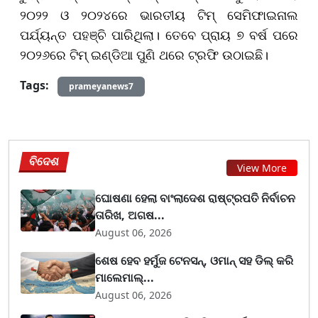
୨୦୨୨ ଓ ୨୦୨୪ରେ ଭାରତୀୟ ଟିମ୍ ସେମିଫାଇନାଲ
ପର୍ଯ୍ୟନ୍ତ ପହଞ୍ଚି ପାରିଥିଲା। ତେବେ ପ୍ରାୟ ୭ ବର୍ଷ ପରେ
୨୦୨୬ରେ ଟିମ୍ ଇଣ୍ଡିଆ ପୁଣି ଥରେ ଟ୍ରଫି ଉଠାଇଛି।
Tags:
prameyanews7
ବିଦେଶ
View More
ଘୋଷଣା ହେଲା ବାଂଲାଦେଶ ରାଷ୍ଟ୍ରପତି ନିର୍ବାଚନ
ତାରିଖ, ଅଗଷ...
August 06, 2026
ଶେଷ ହେବ ହର୍ମୁଜ ଟେନସନ୍, ଓମାନ୍ ସହ ଡିଲ୍ କରି
ମାଲେମାଲ୍...
August 06, 2026