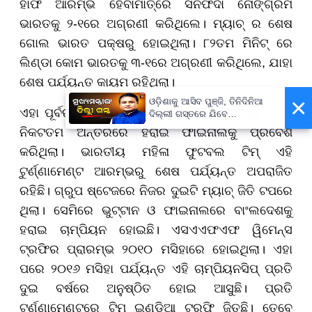
ହାଫ ଆରମ୍ଭ ହେବାମାତ୍ରେ ସନଫିଦା ନୋଙ୍ଗ୍ରମ
ଭାରତକୁ ୨-୧ରେ ଅଗ୍ରଣୀ କରିଥିଲେ। ମ୍ୟାଚ୍ ର ଶେଷ
ଗୋଲ ଭାରତ ପକ୍ଷରୁ ହୋଇଥିଲା। ୮୨ତମ ମିନିଟ୍ ରେ
ଲିଣ୍ଡା କୋମ ଭାରତକୁ ୩-୧ରେ ଅଗ୍ରଣୀ କରିଥିଲେ, ଯାହା
ଶେଷ ପର୍ଯ୍ୟନ୍ତ କାୟମ ରହିଥିଲା।
×
ଓଡ଼ିଶାକୁ ଆସିବ ପୁଞ୍ଜି, ତିନିଦିନିଆ
ଏହା ପୂର୍ବରୁ ଭାରତ ସେମି ଫାଇନାଲରେ ଭୁଟ୍ଟାନକୁ ୧-୦ର
ଦିଲ୍ଲୀ ଗସ୍ତରେ ଯିବେ
ମୁଖ୍ୟମନ୍ତ୍ରୀ ମୋହନ ମାଝୀ
ନିକଟତମ ଅନ୍ତରରେ ହରାଇ ଫାଇନାଲକୁ ପ୍ରବେଶ
କରିଥିଲା। ଭାରତୀୟ ମହିଳା ଫୁଟବଲ ଟିମ୍ ଏହି
ଟୁର୍ଣ୍ଣାମେଣ୍ଟ ଆରମ୍ଭରୁ ଶେଷ ପର୍ଯ୍ୟନ୍ତ ଅପରାଜିତ
ରହିଛି। ଗ୍ରୁପ ଷ୍ଟେଜରେ ନିଜର ଦୁଇଟି ମ୍ୟାଚ୍ ଜିତି ଟପରେ
ଥିଲା। ସେମିରେ ଭୁଟ୍ଟାନ ଓ ଫାଇନାଲରେ ବାଂଲଦେଶକୁ
ହରାଇ ଚାମ୍ପିୟନ ହୋଇଛି। ଏସଏଏଫଏଫ ୱିମେନ୍ସ
ଟ୍ରଫିର ପ୍ରାରମ୍ଭ ୨୦୧୦ ମସିହାରେ ହୋଇଥିଲା। ଏହା
ପରେ ୨୦୧୬ ମସିହା ପର୍ଯ୍ୟନ୍ତ ଏହି ଚାମ୍ପିୟନସିପ୍ ପ୍ରତି
ଦୁଇ ବର୍ଷରେ ଅନୁଷ୍ଠିତ ହୋଇ ଆସୁଛି। ପ୍ରତି
ଟୁର୍ଣ୍ଣାମେଣ୍ଟରେ ଟିମ୍ ଇଣ୍ଡିଆ ଟ୍ରଫି ଜିତୁଛି। ତେବେ