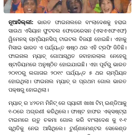
ନୂଆଦିଲ୍ଲୀ:
ଭାରତ ଫାଇନାଲରେ ବାଂଲାଦେଶକୁ ହରାଇ
ସାଉଥ ଏସିୟାନ ଫୁଟବଲ ଫେଡେରେସନ (ଏସଏଏଫଏଫ)
ୱିମେନସ୍ ଚାମ୍ପିୟନସିପ୍ ଟାଇଟଲ ବିଜୟୀ ହୋଇଛି। ଏହାକୁ
ମିସାଇ ଭାରତ ଏ ପର୍ଯ୍ୟନ୍ତ ଷଷ୍ଠ ଥର ଏହି ଟ୍ରଫି ଜିତିଛି।
ଫାଇନାଲ ମ୍ୟାଚ୍ ଗୋଆସ୍ଥିତ ଜବାହାରଲାଲ ନେହେରୁ
ଷ୍ଟାଡିୟମରେ ଅନୁଷ୍ଠିତ ହୋଇଯାଇଛି। ଏହା ପୂର୍ବରୁ ଭାରତ
୨୦୧୦ରୁ ଲଗାତାର ୨୦୧୯ ପର୍ଯ୍ୟନ୍ତ ୫ ଥର ଚାମ୍ପିୟନ
ହୋଇଥିଲା। ଫାଇନାଲ ମ୍ୟାଚ୍ ର ପ୍ରଥମ ଗୋଲ ଭାରତ
ପକ୍ଷରୁ ହୋଇଥିଲା।
ମ୍ୟାଚ୍ ର ୪୨ତମ ମିନିଟ୍ ରେ ପ୍ୟାରୀ ଖାଖା ଟିମ୍ ଇଣ୍ଡିଆକୁ
୧-୦ରେ ଅଗ୍ରଣୀ କରିଥିଲେ। ଫାଷ୍ଟ ହାଫର ଏକ୍ସଷ୍ଟ୍ରା
ଟାଇମରେ ଋତୁ ଚକମା ଗୋଲ କରି ବାଂଲାଦେଶ କୁ ୧-୧
ସ୍ଥିତିକୁ ନେଇ ଆସିଥିଲେ। ଟୁର୍ଣ୍ଣାମେଣ୍ଟର ସେକେଣ୍ଡ