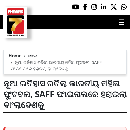
☰
Home
ଖେଳ
ନୂଆ ଇତିହାସ ରଚିଲା ଭାରତୀୟ ମହିଳା ଫୁଟବଲ, SAFF
ଫାଇନାଲରେ ହରାଇଲା ବାଂଲାଦେଶକୁ
ନୂଆ ଇତିହାସ ରଚିଲା ଭାରତୀୟ ମହିଳା
ଫୁଟବଲ, SAFF ଫାଇନାଲରେ ହରାଇଲା
ବାଂଲାଦେଶକୁ