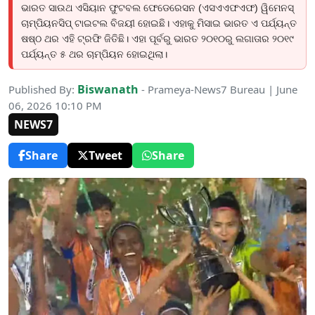
ଭାରତ ସାଉଥ ଏସିୟାନ ଫୁଟବଲ ଫେଡେରେସନ (ଏସଏଏଫଏଫ) ୱିମେନସ୍
ଚାମ୍ପିୟନସିପ୍ ଟାଇଟଲ ବିଜୟୀ ହୋଇଛି। ଏହାକୁ ମିସାଇ ଭାରତ ଏ ପର୍ଯ୍ୟନ୍ତ
ଷଷ୍ଠ ଥର ଏହି ଟ୍ରଫି ଜିତିଛି। ଏହା ପୂର୍ବରୁ ଭାରତ ୨୦୧୦ରୁ ଲଗାତାର ୨୦୧୯
ପର୍ଯ୍ୟନ୍ତ ୫ ଥର ଚାମ୍ପିୟନ ହୋଇଥିଲା।
Biswanath
Published By:
- Prameya-News7 Bureau | June
06, 2026 10:10 PM
NEWS7
Share
Tweet
Share