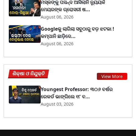
ମସ୍କଙ୍କୁ ପସନ୍ଦ ଆସିଲାନି ନ୍ୟୁୟର୍କ
ମେୟରଙ୍କ ଗ୍ରୋସରୀ ଷ...
August 06, 2026
Googleକୁ ଲାଗିଲା ସବୁଠାରୁ ବଡ଼ ଝଟକା !
କମ୍ପାନି ଛାଡ଼ିଦେ...
August 06, 2026
ଶିକ୍ଷା ଓ ନିଯୁକ୍ତି
View More
Youngest Professor: ୩୦୬ ବର୍ଷର
ରେକର୍ଡ ଭାଙ୍ଗିଲେ ୧୮ ବ...
August 03, 2026