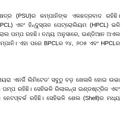
େତ୍ର (PSU)ର କମ୍ପାନିଙ୍କ ଏକଛତ୍ରବାଦ ରହିଛି।
L) ଏବଂ ହିନ୍ଦୁସ୍ତାନ ପେଟ୍ରୋଲିୟମ (HPCL) ଭଳି
ରୋଲ ପମ୍ପ ରହଛି। ତଥ୍ୟ ଅନୁସାରେ, ଇଣ୍ଡିଆନ ଅଏଲ
କମ୍ପାନି। ଏହା ପରେ BPCLର ୨୪, ୬୦୫ ଏବଂ HPCLର
ରା ଏନର୍ଜି ଲିମିଟେଡ’ ସବୁଠୁ ବଡ଼ ଖେଳାଳି ହୋଇ ଉଭା
 ପମ୍ପ ରହିଛି। ସେହିଭଳି ରିଲାଲନ୍ସ ଇଣ୍ଡଷ୍ଟ୍ରିଜ ଏବଂ
ନେଟଓ୍ବର୍କ ରହିଛି। ସେହିଭଳି ଶେଲ (Shell)ର ମଧ୍ୟ