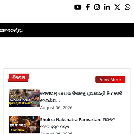
ଜୀବନଚର୍ଯ୍ୟା
ବିଶେଷ
View More
ମୋବାଇଲ୍ ଦେଖାଇ ପିଲାଙ୍କୁ ଖୁଆଉଛନ୍ତି କି ? ଡେରି
ହୋଇଯିବା...
August 06, 2026
Shukra Nakshatra Parivartan: ଅଗଷ୍ଟ
୧୧ରେ ହସ୍ତ ନକ୍ଷ...
August 06, 2026