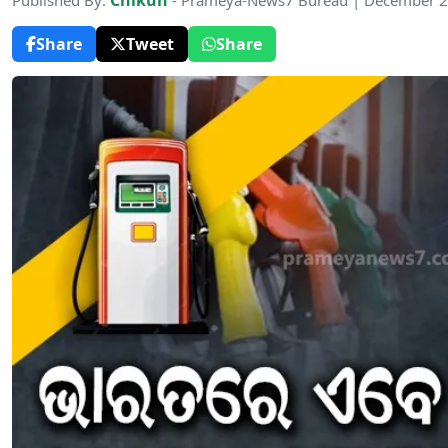
Chikun
Published By:
- Prameya-News7 Bureau | December 2
Share
Tweet
Share