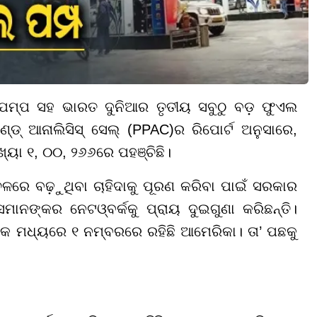
ପମ୍ପ ସହ ଭାରତ ଦୁନିଆର ତୃତୀୟ ସବୁଠୁ ବଡ଼ ଫୁଏଲ
୍ଡ୍ ଆନାଲିସିସ୍ ସେଲ୍ (PPAC)ର ରିପୋର୍ଟ ଅନୁସାରେ,
ୟା ୧, ୦୦, ୨୬୬ରେ ପହଞ୍ଚିଛି।
ଳରେ ବଢ଼ୁଥିବା ଚାହିଦାକୁ ପୂରଣ କରିବା ପାଇଁ ସରକାର
ନଙ୍କର ନେଟଓ୍ବର୍କକୁ ପ୍ରାୟ ଦୁଇଗୁଣା କରିଛନ୍ତି।
ଙ୍କ ମଧ୍ୟରେ ୧ ନମ୍ବରରେ ରହିଛି ଆମେରିକା। ତା’ ପଛକୁ