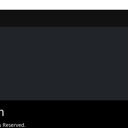
er
m
s Reserved.