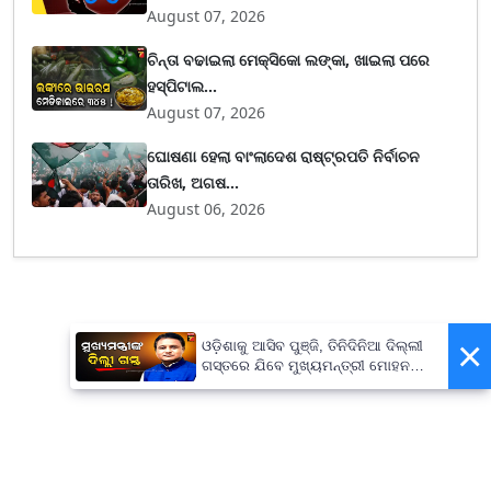
August 07, 2026
ଚିନ୍ତା ବଢାଇଲା ମେକ୍ସିକୋ ଲଙ୍କା, ଖାଇଲା ପରେ
ହସ୍ପିଟାଲ...
August 07, 2026
ଘୋଷଣା ହେଲା ବାଂଲାଦେଶ ରାଷ୍ଟ୍ରପତି ନିର୍ବାଚନ
ତାରିଖ, ଅଗଷ...
August 06, 2026
×
ଓଡ଼ିଶାକୁ ଆସିବ ପୁଞ୍ଜି, ତିନିଦିନିଆ ଦିଲ୍ଲୀ
ଗସ୍ତରେ ଯିବେ ମୁଖ୍ୟମନ୍ତ୍ରୀ ମୋହନ
ମାଝୀ