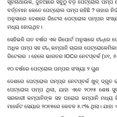
ସୂଚନାଥାଉକି, ଦୁନିଆରେ ସବୁଠୁ ବଡ଼ ପେଟ୍ରୋଲ ପମ୍ପ
ବର୍ତ୍ତମାନ କେତେ ପେଟ୍ରୋଲ ପମ୍ପ ରହିଛି ? ତାହାର ନିର୍ଦ୍
ଅନୁସାରେ ଦେଶରେ ରିଟେଲ ପେଟ୍ରୋଲ ପମ୍ପର ସଂଖ୍ୟା 
ମଧ୍ୟ ହୋଇଥିବ।
ସେହିଭଳି ଗତ ବର୍ଷର ଏକ ରିପୋର୍ଟ ଅନୁସାରେ ଚୀନ୍ରେ ପ
ଅଧିକ ପମ୍ପ ସହ ଚୀନ୍ କମ୍ପାନି ଚାଇନା ପେଟ୍ରୋକେମିକା
ରିଟେଲର । ହେଲେ ଭାରତର IOCର ନେଟଓ୍ବର୍କ (୪୧, ୬୬
୧୦ ବର୍ଷରେ ପେଟ୍ରୋଲ ପମ୍ପର ସଂଖ୍ୟା ୨ ଗୁଣ
ଦେଶରେ ପେଟ୍ରୋଲ ପମ୍ପ୍ର ନେଟଓ୍ବର୍କ ଖୁବ୍ ଦ୍ରୁ
ପେଟ୍ରୋଲ ପମ୍ପ ଥିଲା, ଯାହା ଏବେ ୨୦୨୫ ଶେଷ ସୁଦ୍
ସରକାରୀ କମ୍ପାନିଙ୍କ ସହ ଘରୋଇ କମ୍ପାନି ମଧ୍ୟ ନ
ମାର୍କେଟ ସେୟାର ୨୦୧୫ରେ କେବଳ ୫.୯% ଥିଲା। ଯାହା ଏ