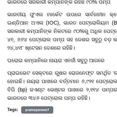
ଭାରତରେ ସରକାରୀ କମ୍ପାନିଙ୍କ ରହିଛି ୯୦% ପମ୍ପ
ଭାରତୀୟ ଫୁଏଲ ମାର୍କେଟ ଉପରେ ସାର୍ବଜନୀନ କ୍ଷ
ଇଣ୍ଡିଆନ ଅଏଲ (IOC), ଭାରତ ପେଟ୍ରୋଲିୟମ (BPC
ସରକାରୀ କମ୍ପାନିଙ୍କ ନିକଟରେ ୯୦%ରୁ ଅଧିକ ପେଟ୍
୪୧, ୬୬୪ ପେଟ୍ରୋଲ ପମ୍ପ ସହ ଦେଶର ସବୁଠୁ ବଡ଼ 
୨୪,୪୧୮ ଷ୍ଟେସନ ଦେଶରେ ରହିଛି।
ଘରୋଇ କମ୍ପାନିରେ ନାୟରା ଏନର୍ଜୀ ସବୁଠୁ ଆଗରେ
ପ୍ରାଇଭେଟ ସେକ୍ଟରେ ରୁଷର ରୋଜନେଫ୍ଟ ସମର୍ଥିତ ‘ନାୟ
ହୋଇଛି। ନାୟରା ପାଖରେ ବର୍ତ୍ତମାନ ୬,୯୨୧ ପେଟ୍ରୋଲ
ବିପି (bp) ଜଏଣ୍ଟ ଭେଞ୍ଚର ପାଖରେ ୨,୧୧୪ ପମ୍ପର 
ଭାରତରେ ୩୪୬ ପେଟ୍ରୋଲ ପମ୍ପ ରହିଛି।
Tags:
prameyanews7