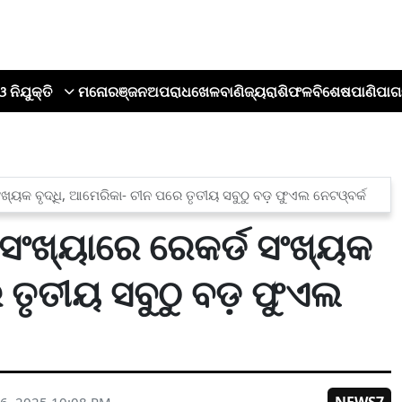
ଓ ନିଯୁକ୍ତି
ମନୋରଞ୍ଜନ
ଅପରାଧ
ଖେଳ
ବାଣିଜ୍ୟ
ରାଶିଫଳ
ବିଶେଷ
ପାଣିପାଗ
୍ୟକ ବୃଦ୍ଧି, ଆମେରିକା- ଚୀନ ପରେ ତୃତୀୟ ସବୁଠୁ ବଡ଼ ଫୁଏଲ ନେଟଓ୍ବର୍କ
ଂଖ୍ୟାରେ ରେକର୍ଡ ସଂଖ୍ୟକ
 ତୃତୀୟ ସବୁଠୁ ବଡ଼ ଫୁଏଲ