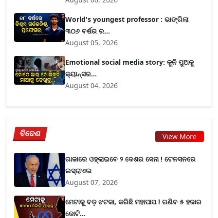
World's youngest professor : ଭାଙ୍ଗିଲା
୩୦୬ ବର୍ଷର ର...
August 05, 2026
Emotional social media story: କୁନି ପୁଅକୁ
କ୍ୟାନ୍ସର...
August 04, 2026
ବିଦେଶ
View More
ଗାଜାରେ ଓହ୍ଲାଇବେ ୨ ଦେଶର ସେନା ! ଟେନସନରେ
ଇସ୍ରାଏଲ
August 07, 2026
ମେଟାକୁ ବଡ଼ ଝଟକା, କରିଛି ମହାପାପ ! ଗଣିବ ୫ ହଜାର
କୋଟି...