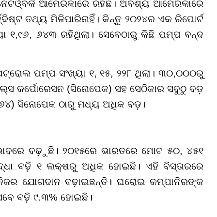
 ନେଟଓ୍ବର୍କ ଆମେରିକାରେ ରହିଛି। ଅବଶ୍ୟ ଆମେରିକାରେ
ଦିଷ୍ଟ ତଥ୍ୟ ମିଳିପାରିନାହିଁ। କିନ୍ତୁ ୨୦୨୪ର ଏକ ରିପୋର୍ଟ
୧,୯୬, ୬୪୩ ରହିଥିଲା। ସେବେଠାରୁ କିଛି ପମ୍ପ ବନ୍ଦ
େଟ୍ରୋଲ ପମ୍ପ ସଂଖ୍ୟା ୧, ୧୫, ୨୨୮ ଥିଲା। ୩୦,୦୦୦ରୁ
ଲ୍ସ କର୍ପୋରେସନ (ସିନୋପେକ) ସହ ସେଠିକାର ସବୁଠୁ ବଡ଼
୪) ସିନୋପେକ ଠାରୁ ମଧ୍ୟ ଅଧିକ ବଡ଼।
ତ ଭାବରେ ବଢ଼ୁଛି। ୨୦୧୫ରେ ଭାରତରେ ମୋଟ ୫୦, ୪୫୧
ଧା ବଢ଼ି ୧ ଲକ୍ଷରୁ ଅଧିକ ହୋଇଛି। ଏହି ବିସ୍ତାରରେ
ିଜର ଯୋଗଦାନ ବଢ଼ାଇଛନ୍ତି। ଘରୋଇ କମ୍ପାନିରଙ୍କ
ବେ ବଢ଼ି ୯.୩% ହୋଇଛି।