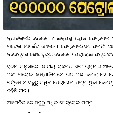
ନୂଆଦିଲ୍ଲୀ: ଦେଶରେ ୧ ଲକ୍ଷରୁ ଅଧିକ ପେଟ୍ରୋଲ 
ରିଟେଲ ମାର୍କେଟ ହୋଇଛି। ପେଟ୍ରୋଲିୟମ ପ୍ଲାନିଂ ଆଣ
ନଭେମ୍ବର ଶେଷ ସୁଦ୍ଧା ଦେଶରେ ପେଟ୍ରୋଲ ପମ୍ପ ସଂଖ୍
ସୂଚନା ଅନୁସାରେ, ଜାତୀୟ ରାଜପଥ ଏବଂ ଗ୍ରାମୀଣ ଅଞ୍ଚ
ଏବଂ ଘରୋଇ କମ୍ପାନିମାନେ ଗତ ଏକ ଦଶନ୍ଧିରେ ସେମା
ବର୍ତ୍ତମାନ ସବୁଠୁ ଅଧିକ ପେଟ୍ରୋଲ ପମ୍ପ ଥିବା ଦେଶ
ରହିଛି ଚୀନ।
ଆମେରିକାରେ ସବୁଠୁ ଅଧିକ ପେଟ୍ରୋଲ ପମ୍ପ