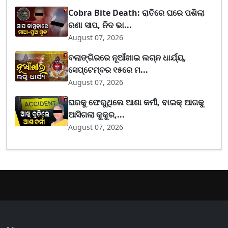
Cobra Bite Death: ରାତିରେ ଘରେ ପଶିଲା
ରଣା ସାପ, ନିଦ ଭା...
August 07, 2026
ବଲାଙ୍ଗିରରେ ନୂଆଁଖାଇ ଲଗ୍ନ ଧାର୍ଯ୍ୟ,
ସେପ୍ଟେମ୍ବର ୧୫ରେ ମ...
August 07, 2026
ଘରକୁ ଫେରୁଥିଲେ ଆଶା କର୍ମୀ, ବାଇକ୍ ଆଗକୁ
ଆସିଗଲା କୁକୁର,...
August 07, 2026