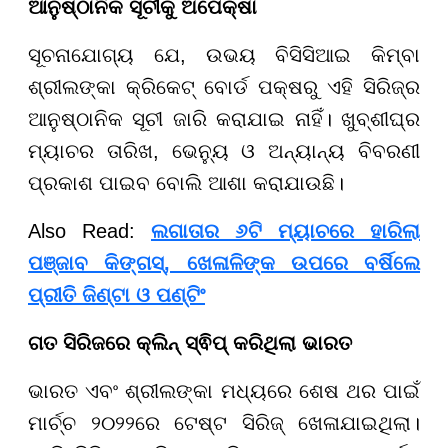
ଆନୁଷ୍ଠାନିକ ସୂଚୀକୁ ଅପେକ୍ଷା
ସୂଚନାଯୋଗ୍ୟ ଯେ, ଉଭୟ ବିସିସିଆଇ କିମ୍ବା
ଶ୍ରୀଲଙ୍କା କ୍ରିକେଟ୍ ବୋର୍ଡ ପକ୍ଷରୁ ଏହି ସିରିଜ୍ର
ଆନୁଷ୍ଠାନିକ ସୂଚୀ ଜାରି କରାଯାଇ ନାହିଁ। ଖୁବ୍ଶୀଘ୍ର
ମ୍ୟାଚର ତାରିଖ, ଭେନ୍ୟୁ ଓ ଅନ୍ୟାନ୍ୟ ବିବରଣୀ
ପ୍ରକାଶ ପାଇବ ବୋଲି ଆଶା କରାଯାଉଛି।
Also Read:
ଲଗାତାର ୬ଟି ମ୍ୟାଚରେ ହାରିଲା
ପଞ୍ଜାବ କିଙ୍ଗସ୍, ଖେଳାଳିଙ୍କ ଉପରେ ବର୍ଷିଲେ
ପ୍ରୀତି ଜିଣ୍ଟା ଓ ପଣ୍ଟିଂ
ଗତ ସିରିଜରେ କ୍ଲିନ୍ ସ୍ଵିପ୍ କରିଥିଲା ଭାରତ
ଭାରତ ଏବଂ ଶ୍ରୀଲଙ୍କା ମଧ୍ୟରେ ଶେଷ ଥର ପାଇଁ
ମାର୍ଚ୍ଚ ୨୦୨୨ରେ ଟେଷ୍ଟ ସିରିଜ୍ ଖେଳାଯାଇଥିଲା।