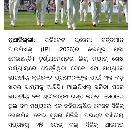
ନୂଆଦିଲ୍ଲୀ:
କ୍ରିକେଟ ପ୍ରେମୀ ବର୍ତ୍ତମାନ
ଆଇପିଏଲ୍ (IPL 2026)ର ଭରପୂର ମଜା
ନେଉଛନ୍ତି। ଟୁର୍ଣ୍ଣାମେଣ୍ଟର ଲିଗ୍ ମ୍ୟାଚ୍ ଶେଷ
ପର୍ଯ୍ୟାୟରେ ପହଞ୍ଚିଥିବା ବେଳେ ଏହା ମଧ୍ୟରେ
ଭାରତୀୟ କ୍ରିକେଟ ପ୍ରଶଂସକଙ୍କ ପାଇଁ ଏକ ବଡ଼
ଖବର ସାମ୍ନାକୁ ଆସିଛି। ଆଇପିଏଲ୍ ସରିବା ପରେ
ଭାରତୀୟ ଦଳ ଶ୍ରୀଲଙ୍କା ଗସ୍ତ କରିବ। ସେଠାରେ
ଦୁଇ ଦଳ ମଧ୍ୟରେ ଏକ ଦ୍ଵିପାକ୍ଷିକ ଟେଷ୍ଟ ସିରିଜ୍
ଖେଳାଯିବା ନେଇ ସୂଚନା ମିଳିଛି। ଅଗଷ୍ଟ ଦ୍ଵିତୀୟ
ସପ୍ତାହରୁ ଏହି ରେଡ୍ ବଲ୍ ସିରିଜ୍ ଆରମ୍ଭ