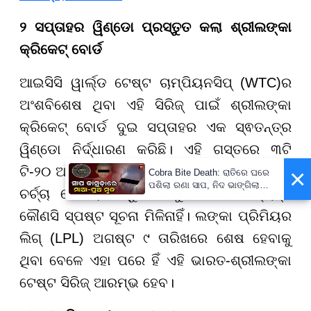
୨ ସପ୍ତାହର ୱିଣ୍ଡୋ ପ୍ରସ୍ତୁତ କଲା ଶ୍ରୀଲଙ୍କା
କ୍ରିକେଟ୍ ବୋର୍ଡ
ଆଇସିସି ୱାର୍ଲ୍ଡ ଟେଷ୍ଟ ଚାମ୍ପିୟନସିପ୍ (WTC)ର
ଅଂଶବିଶେଷ ଥିବା ଏହି ସିରିଜ୍ ପାଇଁ ଶ୍ରୀଲଙ୍କା
କ୍ରିକେଟ୍ ବୋର୍ଡ ଦୁଇ ସପ୍ତାହର ଏକ ସ୍ଵତନ୍ତ୍ର
ୱିଣ୍ଡୋ ନିର୍ଦ୍ଧାରଣ କରିଛି। ଏହି ଗସ୍ତରେ ୩ଟି
×
ଟି-୨୦ ଆନ୍ତର୍ଜାତୀୟ ମ୍ୟାଚ୍ ଖେଳାଯିବା ନେଇ ମଧ୍ୟ
Cobra Bite Death: ରାତିରେ ଘରେ
ପଶିଲା ରଣା ସାପ, ନିଦ ଭାଙ୍ଗିଲା
ଚର୍ଚ୍ଚା ହେଉଛି, କିନ୍ତୁ ଏହାକୁ ନେଇ ଏପର୍ଯ୍ୟନ୍ତ
ବେଳକୁ ଆଉ ନଥିଲେ ମା’-ପୁଅ
କୌଣସି ସ୍ପଷ୍ଟ ସୂଚନା ମିଳିନାହିଁ। ଲଙ୍କା ପ୍ରିମିୟର
ଲିଗ୍ (LPL) ଅଗଷ୍ଟ ୯ ତାରିଖରେ ଶେଷ ହେବାକୁ
ଥିବା ବେଳେ ଏହା ପରେ ହିଁ ଏହି ଭାରତ-ଶ୍ରୀଲଙ୍କା
ଟେଷ୍ଟ ସିରିଜ୍ ଆରମ୍ଭ ହେବ।