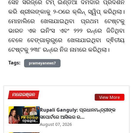
ସେହି ସିରିଜ୍ରେ ଟିମ୍ ଇଣ୍ଡିଆ ଦମଦାର ପ୍ରଦର୍ଶନ
କରି ଶ୍ରୀଲଙ୍କାକୁ ୨-୦ରେ କ୍ଲିନ୍ ସ୍ୱିପ୍ କରିଥିଲା।
ମୋହାଲିରେ ଖେଳାଯାଇଥିବା ପ୍ରଥମ ଟେଷ୍ଟକୁ
ଭାରତ ଏକ ଇନିଂସ ଏବଂ ୨୨୨ ରନ୍ରେ ଜିତିଥିବା
ବେଳେ ବେଙ୍ଗାଲୁରୁରେ ଖେଳାଯାଇଥିବା ଦ୍ଵିତୀୟ
ଟେଷ୍ଟକୁ ୨୩୮ ରନ୍ରେ ନିଜ ନାମରେ କରିଥିଲା।
Tags:
prameyanews7
ମନୋରଞ୍ଜନ
View More
Rupali Ganguly: ପ୍ରଧାନମନ୍ତ୍ରୀଙ୍କ
ସପୋର୍ଟରେ ଆସିଲର ର...
August 07, 2026