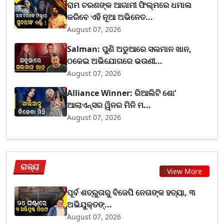
ରାମ ଚରଣଙ୍କ ଆଗାମୀ ଫିଲ୍ମରେ ଧମାଲ
କରିବେ ଏହି ନୂଆ ଅଭିନେତ...
August 07, 2026
Salman: ପୁଣି ଅଡୁଆରେ ସଲମାନ ଖାନ,
ଠକେଇ ଅଭିଯୋଗରେ ଭଉଣୀ...
August 07, 2026
Alliance Winner: ରିଆଲିଟି ଶୋ’
ଆଲାଏନ୍ସର ୱିନର ମିନି ମ...
August 07, 2026
ରାଜ୍ୟ
View More
ପୂର୍ବ ଶତ୍ରୁତାରୁ ବିଜେପି ନେତାଙ୍କ ହତ୍ୟା, ୩
ଅଭିଯୁକ୍ତଙ୍...
August 07, 2026