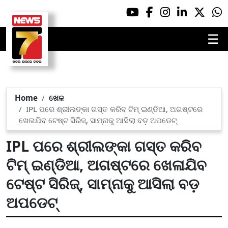
☰
Home
ଖେଳ
IPL ପରେ ଶ୍ରୀଲଙ୍କା ଗସ୍ତ କରିବ ଟିମ୍ ଇଣ୍ଡିଆ, ଅଗଷ୍ଟରେ
ଖେଳାଯିବ ଟେଷ୍ଟ ସିରିଜ୍, ସାମ୍ନାକୁ ଆସିଲା ବଡ଼ ଅପଡେଟ୍
IPL ପରେ ଶ୍ରୀଲଙ୍କା ଗସ୍ତ କରିବ
ଟିମ୍ ଇଣ୍ଡିଆ, ଅଗଷ୍ଟରେ ଖେଳାଯିବ
ଟେଷ୍ଟ ସିରିଜ୍, ସାମ୍ନାକୁ ଆସିଲା ବଡ଼
ଅପଡେଟ୍