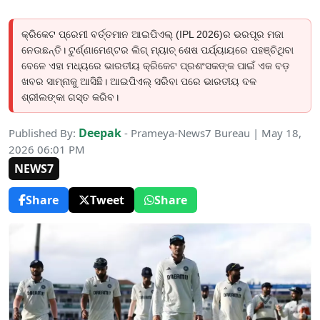
କ୍ରିକେଟ ପ୍ରେମୀ ବର୍ତ୍ତମାନ ଆଇପିଏଲ୍ (IPL 2026)ର ଭରପୂର ମଜା
ନେଉଛନ୍ତି। ଟୁର୍ଣ୍ଣାମେଣ୍ଟର ଲିଗ୍ ମ୍ୟାଚ୍ ଶେଷ ପର୍ଯ୍ୟାୟରେ ପହଞ୍ଚିଥିବା
ବେଳେ ଏହା ମଧ୍ୟରେ ଭାରତୀୟ କ୍ରିକେଟ ପ୍ରଶଂସକଙ୍କ ପାଇଁ ଏକ ବଡ଼
ଖବର ସାମ୍ନାକୁ ଆସିଛି। ଆଇପିଏଲ୍ ସରିବା ପରେ ଭାରତୀୟ ଦଳ
ଶ୍ରୀଲଙ୍କା ଗସ୍ତ କରିବ।
Deepak
Published By:
- Prameya-News7 Bureau | May 18,
2026 06:01 PM
NEWS7
Share
Tweet
Share