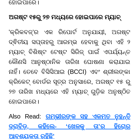
ହୋଇପାରେ।
ଅଗଷ୍ଟ ୧୫ରୁ ୨୭ ମଧ୍ୟରେ ହୋଇପାରେ ମ୍ୟାଚ୍
'କ୍ରିକବଜ୍'ର ଏକ ରିପୋର୍ଟ ଅନୁଯାୟୀ, ଅଗଷ୍ଟ
ଦ୍ଵିତୀୟ ସପ୍ତାହରୁ ଆରମ୍ଭ ହେବାକୁ ଥିବା ଏହି ୨
ମ୍ୟାଚ୍ ବିଶିଷ୍ଟ ଟେଷ୍ଟ ସିରିଜ୍ ପାଇଁ ଏପର୍ଯ୍ୟନ୍ତ
କୌଣସି ଆନୁଷ୍ଠାନିକ ତାରିଖ ଘୋଷଣା କରାଯାଇ
ନାହିଁ। ତେବେ ବିସିସିଆଇ (BCCI) ଏବଂ ଶ୍ରୀଲଙ୍କା
କ୍ରିକେଟ୍ ବୋର୍ଡର ସୂତ୍ର ଅନୁସାରେ, ଅଗଷ୍ଟ ୧୫ ରୁ
୨୭ ତାରିଖ ମଧ୍ୟରେ ଏହି ମ୍ୟାଚ୍ ଗୁଡ଼ିକ ଅନୁଷ୍ଠିତ
ହୋଇପାରେ।
Also Read:
ଗମ୍ଭୀରଙ୍କ ସହ ଏକମତ ନୁହନ୍ତି
ଦ୍ରାବିଡ଼, କହିଲେ- ‘ଖେଳକୁ ତା’ର ହିରୋର
ଆବଶ୍ୟକତା ରହିଛି’