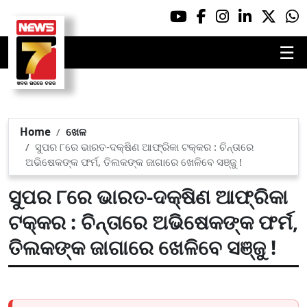
☰
Home
ଖେଳ
ସୁପର ୮ରେ ଭାରତ-ଦକ୍ଷିଣ ଆଫ୍ରିକା ଟକ୍କର : ଚିନ୍ତାରେ
ଅଭିଷେକଙ୍କ ଫର୍ମ, ତିଲକଙ୍କ ଜାଗାରେ ଖେଳିବେ ସଞ୍ଜୁ !
ସୁପର ୮ରେ ଭାରତ-ଦକ୍ଷିଣ ଆଫ୍ରିକା
ଟକ୍କର : ଚିନ୍ତାରେ ଅଭିଷେକଙ୍କ ଫର୍ମ,
ତିଲକଙ୍କ ଜାଗାରେ ଖେଳିବେ ସଞ୍ଜୁ !