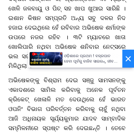
ଖେଳି ଜଳବାୟୁ ଓ ପିଚ୍ ସହ ଖାପ ଖୁଆଇ ସାରିଛି ।
ଇଶାନ କିଷନ ସମ୍ପ୍ରତି ଅନ୍ୟ ସବୁ ଦଳର ନିଦ
ହଜାଇ ଦେଇଥିଲେ ହେଁ ରବିବାର ଅଭିଷେକ ଶର୍ମାଙ୍କ
ଉପରେ ନଜର ରହିବ । ୩ଟି ମ୍ୟାଚରେ ଖାତା
ଖୋଲିପାରି ନଥିବା ଅଭିଷେକ ଶନିବାର ନେଟ୍ସରେ
×
ଭଲ ସଟ୍ ଖେଳି ଫର୍ମ ଫେରି ପାଇଥିବା ଦେଖିବାକୁ
ଓଡ଼ିଶାରେ ପ୍ରଥମ ! ବଜ୍ରପାତ
ହେବା ପୂର୍ବରୁ ବାଜିବ ସାଇରନ୍, ଜୀବନ
ମିଳିଥିଲା ।
ବଞ୍ଚାଇବା ପାଇଁ ରାଜ୍ୟ ସରକାଙ୍କ
ବଡ଼ ପଦକ୍ଷେପ
ଅଭିଷେକଙ୍କୁ ବିଶ୍ରାମ ଦେଇ ସଞ୍ଜୁ ସାମସନଙ୍କୁ
ଏକାଦଶରେ ସାମିଲ କରିବାକୁ ଅନେକ ପୂର୍ବତନ
କ୍ରିକେଟ୍ ଖେଳାଳି ମତ ଦେଉଥିଲେ ହେଁ ଭାରତ
ଓପନିଂ ବିଭାଗ ପରିବର୍ତ୍ତନ କରିବାକୁ ଚାହୁଁ ନଥିବା
ଆଜି ଅଧିନାୟକ ସୂର୍ଯ୍ୟକୁମାର ଯାଦବ ସାମ୍ବାଦିକ
ସମ୍ମିଳନୀରେ ସ୍ପଷ୍ଟ କରି ଦେଇଛନ୍ତି । ତେବେ