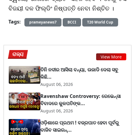
ବିଜୟୀ ଦଳ ଫିଲ୍ଡିଂ ନିଷ୍ପତ୍ତି ନେବା ନିଶ୍ଚିତ ।
Tags:
prameyanews7
BCCI
T20 World Cup
ରାଜ୍ୟ
View More
ତିନି ନଦୀର ଆସିଲା ବନ୍ୟା, ଉଜାଡି ଦେଲା ସବୁ
କିଛି...
August 06, 2026
Ravenshaw Controversy: ରେଭେନ୍ସା
ବିବାଦରେ କୁଳପତିଙ୍କ...
August 06, 2026
ଓଡ଼ିଶାରେ ପ୍ରଥମ ! ବଜ୍ରପାତ ହେବା ପୂର୍ବରୁ
ବାଜିବ ସାଇରନ୍...