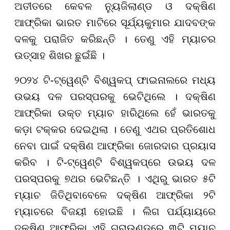
ଅତୀତରେ କେବଳ ନ୍ୟୁଜିଲାଣ୍ଡ ଓ ଦକ୍ଷିଣ
ଆଫ୍ରିକା ଭାରତ ମାଟିରେ ସୂର୍ଯ୍ୟକୁମାର ଯାଦବଙ୍କ
ଦଳକୁ ପରାଜିତ କରିଛନ୍ତି । ତେଣୁ ଏହି ମ୍ୟାଚର
ଉତ୍ସାହ ଶିଖର ଛୁଇଁଛି ।
୨୦୨୪ ଟି-ଟ୍ୱେଣ୍ଟି ବିଶ୍ୱକପ୍ ଫାଇନାଲରେ ମଧ୍ୟ
ଉଭୟ ଦଳ ପରସ୍ପରକୁ ଭେଟିଥିଲେ । ଦକ୍ଷିଣ
ଆଫ୍ରିକା ଉକ୍ତ ମ୍ୟାଚ ହାରିଥିଲେ ହେଁ ଭାରତକୁ
କଡ଼ା ଟକ୍କର ଦେଇଥିଲା । ତେଣୁ ଏଥର ପ୍ରତିଶୋଧ
ନେବା ପାଇଁ ଦକ୍ଷିଣ ଆଫ୍ରିକା ଜୋରଦାର ପ୍ରୟାସ
କରିବ । ଟି-ଟ୍ୱେଣ୍ଟି ବିଶ୍ୱକପ୍ରେ ଉଭୟ ଦଳ
ପରସ୍ପରକୁ ୭ଥର ଭେଟିଛନ୍ତି । ଏଥିରୁ ଭାରତ ୫ଟି
ମ୍ୟାଚ ଜିତିଥିବାବେଳେ ଦକ୍ଷିଣ ଆଫ୍ରିକା ୨ଟି
ମ୍ୟାଚରେ ବିଜୟୀ ହୋଇଛି । ଲିଗ ପର୍ଯ୍ୟାୟରେ
ଦକ୍ଷିଣ ଆଫ୍ରିକା ଏହି ଗ୍ରାଉଣ୍ଡରେ ୩ଟି ମ୍ୟାଚ୍