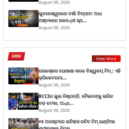
August 06, 2026
ଭୁବନେଶ୍ୱରରେ ବର୍ଷା ବିତ୍ପାତ: ଅଧା
ଅଞ୍ଚଳରେ ଜଳବନ୍ଦୀ ସ୍ଥ...
August 06, 2026
ଖେଳ
View More
ଗାଭାସ୍କର ଘୋଷଣା କଲେ ବିଶ୍ୱକପ୍ ଟିମ୍ : ଏହି
କ୍ରିକେଟରମା...
August 06, 2026
BCCIର ଭୁଲ ନିଷ୍ପତ୍ତି, ବୈଭବଙ୍କୁ ଲାଗିବ
ବଡ଼ ଝଟକା, ଅନ୍ଧ...
August 06, 2026
୧୫ ଅଗଷ୍ଟରେ ଇତିହାସ ରଚିବ ଟିମ୍ ଇଣ୍ଡିଆ:
ଶ୍ରୀଲଙ୍କା ବିପକ...