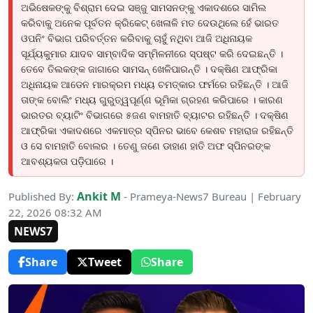
ଅଭିଷେକଙ୍କୁ ବିଶ୍ରାମ ଦେଇ ସଞ୍ଜୁ ସାମସନଙ୍କୁ ଏକାଦଶରେ ସାମିଲ
କରିବାକୁ ଅନେକ ପୂର୍ବତନ କ୍ରିକେଟ୍ ଖେଳାଳି ମତ ଦେଉଥିଲେ ହେଁ ଭାରତ
ଓପନିଂ ବିଭାଗ ପରିବର୍ତ୍ତନ କରିବାକୁ ଚାହୁଁ ନଥିବା ଆଜି ଅଧିନାୟକ
ସୂର୍ଯ୍ୟକୁମାର ଯାଦବ ସାମ୍ବାଦିକ ସମ୍ମିଳନୀରେ ସ୍ପଷ୍ଟ କରି ଦେଇଛନ୍ତି ।
ତେବେ ତିଲକଙ୍କ ଜାଗାରେ ସାମସନ୍ ଖେଳିପାରନ୍ତି । ଦକ୍ଷିଣ ଆଫ୍ରିକା
ଅଧିନାୟକ ଆଡେନ ମାରକ୍ରମ ମଧ୍ୟ ଚମତ୍କାର ଫର୍ମରେ ରହିଛନ୍ତି । ଆଜି
ତାଙ୍କ ବୋଲିଂ ମଧ୍ୟ ଗୁରୁତ୍ୱପୂର୍ଣ୍ଣ ଭୂମିକା ଗ୍ରହଣ କରିପାରେ । କାରଣ
ଭାରତର ବ୍ୟାଟିଂ ବିଭାଗରେ ୫ଜଣ ବାମହାତି ବ୍ୟାଟର ରହିଛନ୍ତି । ଦକ୍ଷିଣ
ଆଫ୍ରିକା ଏକାଦଶରେ ଏକମାତ୍ର ସ୍ପିନର ଭାବେ କେଶବ ମହାରାଜ ରହିଛନ୍ତି
ଓ ସେ ବାମହାତି ବୋଲର । ତେଣୁ ଜଣେ ଡାହାଣ ହାତି ଅଫ ସ୍ପିନରଙ୍କ
ଆବଶ୍ୟକତା ପଡ଼ିପାରେ ।
Ankit M
Published By:
- Prameya-News7 Bureau | February
22, 2026 08:32 AM
NEWS7
Share
Tweet
Share