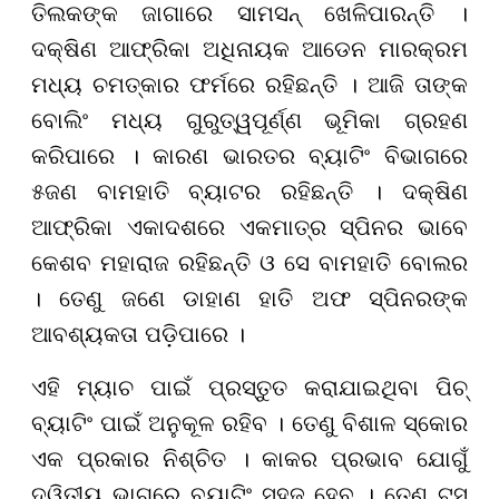
ତିଲକଙ୍କ ଜାଗାରେ ସାମସନ୍ ଖେଳିପାରନ୍ତି ।
ଦକ୍ଷିଣ ଆଫ୍ରିକା ଅଧିନାୟକ ଆଡେନ ମାରକ୍ରମ
ମଧ୍ୟ ଚମତ୍କାର ଫର୍ମରେ ରହିଛନ୍ତି । ଆଜି ତାଙ୍କ
ବୋଲିଂ ମଧ୍ୟ ଗୁରୁତ୍ୱପୂର୍ଣ୍ଣ ଭୂମିକା ଗ୍ରହଣ
କରିପାରେ । କାରଣ ଭାରତର ବ୍ୟାଟିଂ ବିଭାଗରେ
୫ଜଣ ବାମହାତି ବ୍ୟାଟର ରହିଛନ୍ତି । ଦକ୍ଷିଣ
ଆଫ୍ରିକା ଏକାଦଶରେ ଏକମାତ୍ର ସ୍ପିନର ଭାବେ
କେଶବ ମହାରାଜ ରହିଛନ୍ତି ଓ ସେ ବାମହାତି ବୋଲର
। ତେଣୁ ଜଣେ ଡାହାଣ ହାତି ଅଫ ସ୍ପିନରଙ୍କ
ଆବଶ୍ୟକତା ପଡ଼ିପାରେ ।
ଏହି ମ୍ୟାଚ ପାଇଁ ପ୍ରସ୍ତୁତ କରାଯାଇଥିବା ପିଚ୍
ବ୍ୟାଟିଂ ପାଇଁ ଅନୁକୂଳ ରହିବ । ତେଣୁ ବିଶାଳ ସ୍କୋର
ଏକ ପ୍ରକାର ନିଶ୍ଚିତ । କାକର ପ୍ରଭାବ ଯୋଗୁଁ
ଦ୍ୱିତୀୟ ଭାଗରେ ବ୍ୟାଟିଂ ସହଜ ହେବ । ତେଣୁ ଟସ