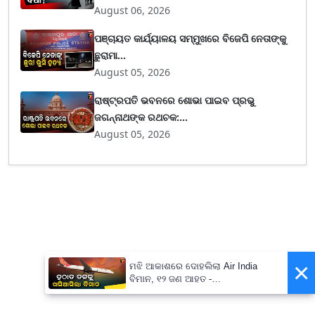
August 06, 2026
ପଞ୍ଚାୟତ କାର୍ଯ୍ୟାଳୟ ସମ୍ମୁଖରେ ବିଜେପି ନେତାଙ୍କୁ
ଛୁରାମା...
August 05, 2026
ରାଷ୍ଟ୍ରପତି ଭବନରେ ଶୋଭା ପାଇବ ପ୍ରଭୁ
ଜଗନ୍ନାଥଙ୍କ ରଥଚକ:...
August 05, 2026
×
ମଝି ଆକାଶରେ ଦୋହଲିଲା Air India
ବିମାନ, ୧୨ ଜଣ ଆହତ -
PrameyaNews7