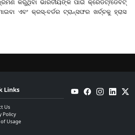
ରମଣ କରୁଥିବା ଭାରତୀୟଙ୍କ ପାଇଁ କ୍ରେଡିଟ୍/ଡେବିଟ୍
ଇବା ଏବଂ କ୍ରସ୍-ବର୍ଡର ଟ୍ରାନ୍ସଫର ଖର୍ଚ୍ଚକୁ ହ୍ରାସ
k Links
YouTube
Facebook
Instagram
Linkedin
Twitt
ct Us
y Policy
 of Usage