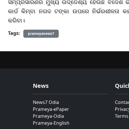
ସମ୍ପ୍ରସାରଣର ମୁଖ୍ୟ ଉଦ୍ଦେଶ୍ୟ ହେଉଛି ବିଦେଶ ଭ୍
କାର୍ଡ କିମ୍ବା ନଗଦ ଟଙ୍କା ଉପରେ ନିର୍ଭରଶୀଳତା କମା
କରିବା।
Tags:
prameyanews7
News
Quic
News7 Odia
Conta
Prameya-ePaper
Privac
Prameya-Odia
Terms
Prameya-English