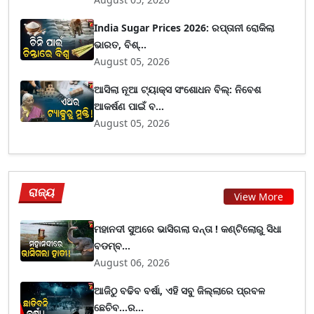
India Sugar Prices 2026: ରପ୍ତାନୀ ରୋକିଲା
ଭାରତ, ବିଶ୍...
August 05, 2026
ଆସିଲା ନୂଆ ଟ୍ୟାକ୍ସ ସଂଶୋଧନ ବିଲ୍: ନିବେଶ
ଆକର୍ଷଣ ପାଇଁ ବ...
August 05, 2026
ରାଜ୍ୟ
View More
ମହାନଦୀ ସୁଅରେ ଭାସିଗଲା ଦନ୍ତା ! କଣ୍ଟିଲୋରୁ ସିଧା
ବଡମ୍ବ...
August 06, 2026
ଆଜିଠୁ ବଢିବ ବର୍ଷା, ଏହି ସବୁ ଜିଲ୍ଲାରେ ପ୍ରବଳ
ଛେଚିବ...ର...