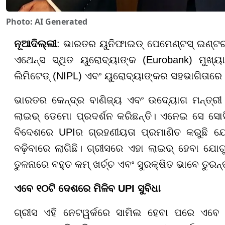
Photo: AI Generated
ନୂଆଦିଲ୍ଲୀ
: ଭାରତର ୟୁନିଫାଇଡ୍ ପେମେଣ୍ଟସ୍ ଇଣ୍ଟ
ଏଥେନ୍ସ ସ୍ଥିତ ୟୁରୋବ୍ୟାଙ୍କ (Eurobank) ମୁଖ
ଲିମିଟେଡ୍ (NIPL) ଏବଂ ୟୁରୋବ୍ୟାଙ୍କର ସହଭାଗିତାର
ଭାରତର କେନ୍ଦ୍ର ବାଣିଜ୍ୟ ଏବଂ ଉଦ୍ୟୋଗ ମନ୍ତ୍ର
ଲାଇଭ୍ ଡେମୋ ପ୍ରଦର୍ଶନ କରିଛନ୍ତି। ଏନେଇ ସେ ସୋସି
ବିଦେଶରେ UPIର ଗ୍ରହଣୀୟତା ପ୍ରମାଣିତ କରୁଛି ଯେ
ବଢ଼ିବାରେ ଲାଗିଛି। ଗ୍ରୀସରେ ଏହା ଲାଇଭ୍ ହେବା ଯୋଗ
ତୁଳନାରେ ବହୁତ କମ୍ ଖର୍ଚ୍ଚ ଏବଂ ସୁରକ୍ଷିତ ଭାବେ ତୁର
ଏବେ ୧୦ଟି ଦେଶରେ ମିଳିବ UPI ସୁବିଧା
ଗ୍ରୀସ ଏହି ନେଟୱର୍କରେ ସାମିଲ ହେବା ପରେ ଏବ