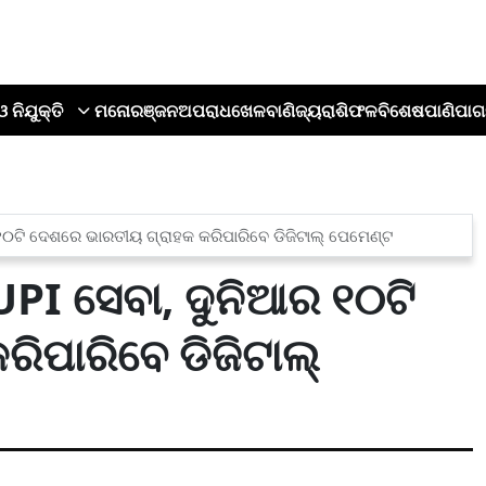
ଓ ନିଯୁକ୍ତି
ମନୋରଞ୍ଜନ
ଅପରାଧ
ଖେଳ
ବାଣିଜ୍ୟ
ରାଶିଫଳ
ବିଶେଷ
ପାଣିପାଗ
୧୦ଟି ଦେଶରେ ଭାରତୀୟ ଗ୍ରାହକ କରିପାରିବେ ଡିଜିଟାଲ୍ ପେମେଣ୍ଟ
UPI ସେବା, ଦୁନିଆର ୧୦ଟି
ିପାରିବେ ଡିଜିଟାଲ୍