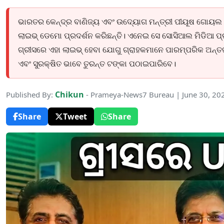
ଭାରତର କେନ୍ଦ୍ର ବାଣିଜ୍ୟ ଏବଂ ଉଦ୍ୟୋଗ ମନ୍ତ୍ରୀ ପୀୟୂଷ ଗୋୟଲ
ଲାଇଭ୍ ଡେମୋ ପ୍ରଦର୍ଶନ କରିଛନ୍ତି। ଏନେଇ ସେ ସୋସିଆଲ ମିଡିଆ ପ୍ଲା
ଗ୍ରୀସରେ ଏହା ଲାଇଭ୍ ହେବା ଯୋଗୁ ଗ୍ରାହକମାନେ ପାରମ୍ପରିକ ଅନ୍ତର୍ଜ
ଏବଂ ସୁରକ୍ଷିତ ଭାବେ ତୁରନ୍ତ ଟଙ୍କା ପଠାଇପାରିବେ।
Chikun
Published By:
- Prameya-News7 Bureau | June 30, 20
Share
Tweet
Share