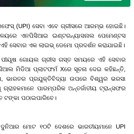
ରଫେସ୍ (UPI) ସେବା ଏବେ ଗ୍ରୀସରେ ଆରମ୍ଭ ହୋଇଛି।
୍ୟାଳୟରେ ଏନପିସିଆଇ ଇଣ୍ଟରନ୍ୟାସନାଲ ପେମେଣ୍ଟସ
େ ଏହି ସେବାର ଏକ ଲାଇଭ୍ ଡେମୋ ପ୍ରଦର୍ଶନ କରାଯାଇଛି।
ୀ ପୀୟୂଷ ଗୋୟଲ ଗ୍ରୀସ ଗସ୍ତ ସମୟରେ ଏହି ସେବାର
ଆଲ ମିଡିଆ ପ୍ଲାଟଫର୍ମ Xରେ ସୂଚନା ଦେଇ କହିଛନ୍ତି,
, ଭାରତର ପ୍ରଯୁକ୍ତିବିଦ୍ୟା ଉପରେ ବିଶ୍ୱର ଭରସା
ୁ ଗ୍ରାହକମାନେ ପାରମ୍ପରିକ ଅନ୍ତର୍ଜାତୀୟ ଟ୍ରାନ୍ସଫର
ନ୍ତ ଟଙ୍କା ପଠାଇପାରିବେ।
େ ଦୁନିଆର ମୋଟ ୧୦ଟି ଦେଶରେ ଭାରତୀୟମାନେ UPI