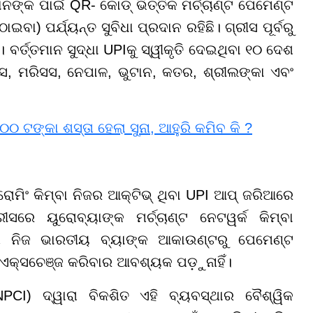
ଙ୍କ ପାଇଁ QR- କୋଡ୍ ଭିତ୍ତିକ ମର୍ଚ୍ଚାଣ୍ଟ ପେମେଣ୍ଟ
ବା) ପର୍ଯ୍ୟନ୍ତ ସୁବିଧା ପ୍ରଦାନ ରହିଛି। ଗ୍ରୀସ ପୂର୍ବରୁ
ତ୍ତମାନ ସୁଦ୍ଧା UPIକୁ ସ୍ୱୀକୃତି ଦେଇଥିବା ୧୦ ଦେଶ
ନ୍ସ, ମରିସସ, ନେପାଳ, ଭୁଟାନ, କତର, ଶ୍ରୀଲଙ୍କା ଏବଂ
୦୦ ଟଙ୍କା ଶସ୍ତା ହେଲା ସୁନା, ଆହୁରି କମିବ କି ?
ମିଂ କିମ୍ବା ନିଜର ଆକ୍ଟିଭ୍ ଥିବା UPI ଆପ୍ ଜରିଆରେ
େ ୟୁରୋବ୍ୟାଙ୍କ ମର୍ଚ୍ଚାଣ୍ଟ ନେଟୱର୍କ କିମ୍ବା
 ନିଜ ଭାରତୀୟ ବ୍ୟାଙ୍କ ଆକାଉଣ୍ଟରୁ ପେମେଣ୍ଟ
ି ଏକ୍ସଚେଞ୍ଜ କରିବାର ଆବଶ୍ୟକ ପଡ଼ୁନାହିଁ।
NPCI) ଦ୍ୱାରା ବିକଶିତ ଏହି ବ୍ୟବସ୍ଥାର ବୈଶ୍ୱିକ