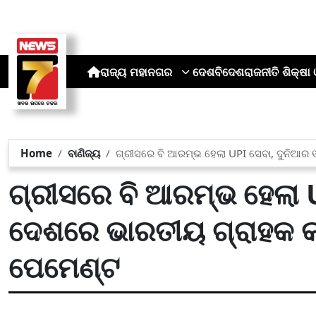
ରାଜ୍ୟ
ମହାନଗର
ଦେଶ
ବିଦେଶ
ରାଜନୀତି
ଶିକ୍ଷା 
Home
ବାଣିଜ୍ୟ
ଗ୍ରୀସରେ ବି ଆରମ୍ଭ ହେଲା UPI ସେବା, ଦୁନିଆର 
ଗ୍ରୀସରେ ବି ଆରମ୍ଭ ହେଲା 
ଦେଶରେ ଭାରତୀୟ ଗ୍ରାହକ କର
ପେମେଣ୍ଟ