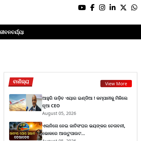
ଜୀବନଚର୍ଯ୍ୟା
ବାଣିଜ୍ୟ
View More
ଆହୁରି ଉଡ଼ିବ ଏୟାର ଇଣ୍ଡିଆ ! କମ୍ପାନୀକୁ ମିଳିଲେ
ନୂଆ CEO
August 05, 2026
ଏଲନିନୋ ନେଇ ଜାତିସଂଘର ଭୟଙ୍କର ଚେତାବନୀ,
ଭୋକରେ ଆଉଟୁପାଉଟ...
August 05, 2026