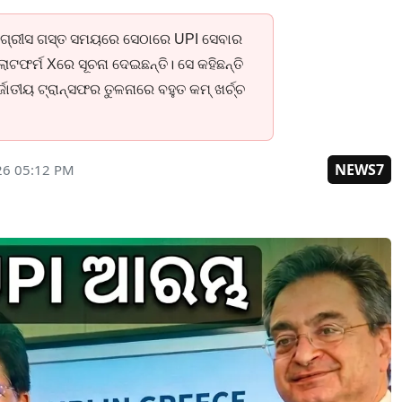
 ଗ୍ରୀସ ଗସ୍ତ ସମୟରେ ସେଠାରେ UPI ସେବାର
ଟଫର୍ମ Xରେ ସୂଚନା ଦେଇଛନ୍ତି। ସେ କହିଛନ୍ତି
ାତୀୟ ଟ୍ରାନ୍ସଫର ତୁଳନାରେ ବହୁତ କମ୍ ଖର୍ଚ୍ଚ
NEWS7
26 05:12 PM