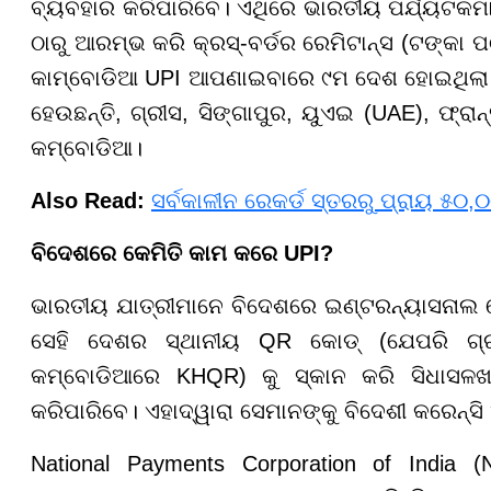
ବ୍ୟବହାର କରିପାରିବେ। ଏଥିରେ ଭାରତୀୟ ପର୍ଯ୍ୟଟକମାନ
ଠାରୁ ଆରମ୍ଭ କରି କ୍ରସ୍-ବର୍ଡର ରେମିଟାନ୍ସ (ଟଙ୍କା ପଠାଇ
କାମ୍ବୋଡିଆ UPI ଆପଣାଇବାରେ ୯ମ ଦେଶ ହୋଇଥିଲା। ବର୍
ହେଉଛନ୍ତି, ଗ୍ରୀସ, ସିଙ୍ଗାପୁର, ୟୁଏଇ (UAE), ଫ୍ରା
କମ୍ବୋଡିଆ।
Also Read:
ସର୍ବକାଳୀନ ରେକର୍ଡ ସ୍ତରରୁ ପ୍ରାୟ ୫୦,୦
ବିଦେଶରେ କେମିତି କାମ କରେ UPI?
ଭାରତୀୟ ଯାତ୍ରୀମାନେ ବିଦେଶରେ ଇଣ୍ଟରନ୍ୟାସନାଲ ରୋ
ସେହି ଦେଶର ସ୍ଥାନୀୟ QR କୋଡ୍ (ଯେପରି ଗ୍ରୀସର
କମ୍ବୋଡିଆରେ KHQR) କୁ ସ୍କାନ କରି ସିଧାସଳଖ
କରିପାରିବେ। ଏହାଦ୍ୱାରା ସେମାନଙ୍କୁ ବିଦେଶୀ କରେନ୍ସ
National Payments Corporation of India (