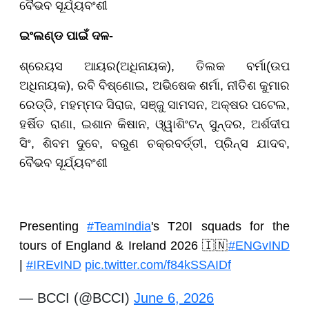
ବୈଭବ ସୂର୍ଯ୍ୟବଂଶୀ
ଇଂଲଣ୍ଡ ପାଇଁ ଦଳ-
ଶ୍ରେୟସ ଆୟର(ଅଧିନାୟକ), ତିଲକ ବର୍ମା(ଉପ
ଅଧିନାୟକ), ରବି ବିଷ୍ଣୋଇ, ଅଭିଷେକ ଶର୍ମା, ନୀତିଶ କୁମାର
ରେଡ୍ଡି, ମହମ୍ମଦ ସିରାଜ, ସଞ୍ଜୁ ସାମସନ, ଅକ୍ଷର ପଟେଲ,
ହର୍ଷିତ ରାଣା, ଇଶାନ କିଷାନ, ଓ୍ୱାଶିଂଟନ୍ ସୁନ୍ଦର, ଅର୍ଶଦୀପ
ସିଂ, ଶିବମ ଦୁବେ, ବରୁଣ ଚକ୍ରବର୍ତ୍ତୀ, ପ୍ରିନ୍ସ ଯାଦବ,
ବୈଭବ ସୂର୍ଯ୍ୟବଂଶୀ
Presenting
#TeamIndia
's T20I squads for the
tours of England & Ireland 2026 🇮🇳
#ENGvIND
|
#IREvIND
pic.twitter.com/f84kSSAIDf
— BCCI (@BCCI)
June 6, 2026