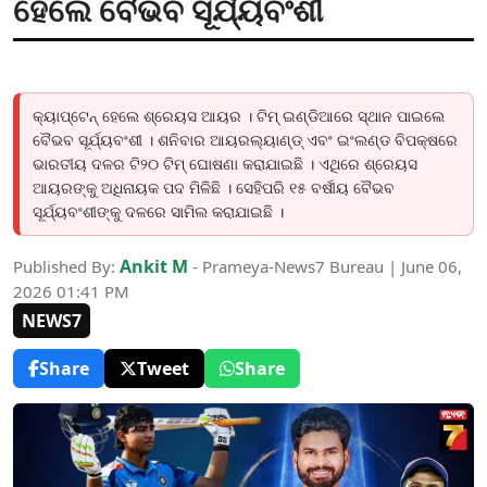
ହେଲେ ବୈଭବ ସୂର୍ଯ୍ୟବଂଶୀ
କ୍ୟାପ୍ଟେନ୍ ହେଲେ ଶ୍ରେୟସ ଆୟର । ଟିମ୍ ଇଣ୍ଡିଆରେ ସ୍ଥାନ ପାଇଲେ
ବୈଭବ ସୂର୍ଯ୍ୟବଂଶୀ । ଶନିବାର ଆୟରଲ୍ୟାଣ୍ଡ୍ ଏବଂ ଇଂଲଣ୍ଡ ବିପକ୍ଷରେ
ଭାରତୀୟ ଦଳର ଟି୨୦ ଟିମ୍ ଘୋଷଣା କରାଯାଇଛି । ଏଥିରେ ଶ୍ରେୟସ
ଆୟରଙ୍କୁ ଅଧିନାୟକ ପଦ ମିଳିଛି । ସେହିପରି ୧୫ ବର୍ଷୀୟ ବୈଭବ
ସୂର୍ଯ୍ୟବଂଶୀଙ୍କୁ ଦଳରେ ସାମିଲ କରାଯାଇଛି ।
Ankit M
Published By:
- Prameya-News7 Bureau | June 06,
2026 01:41 PM
NEWS7
Share
Tweet
Share