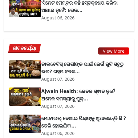
‘ସିନେଟ ମେମ୍ବର କହି ହସ୍ତକ୍ଷେପ କରିବା
ଆଧାର ନୁହେଁ’: ରେଭ...
August 06, 2026
ଜୀବନଚର୍ଯ୍ୟା
View More
ଡାଇବେଟିସ୍ ରୋଗୀଙ୍କ ପାଇଁ କେଉଁ ରୁଟି ସବୁଠୁ
ଭଲ? ଗହମ ବଦଳ...
August 07, 2026
Ajwain Health: କେବଳ ସ୍ଵାଦ ନୁହେଁ
ଅନେକ ସମସ୍ୟାରୁ ମୁକ୍...
August 07, 2026
ମୋବାଇଲ୍ ଦେଖାଇ ପିଲାଙ୍କୁ ଖୁଆଉଛନ୍ତି କି ?
ଡେରି ହୋଇଯିବା...
August 06, 2026