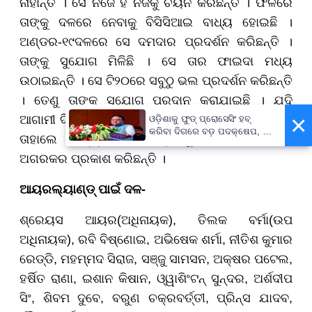
ନାହାଁନ୍ତି । ସେ ନିଜେ ହିଁ ନିଜକୁ ଚୟନ କରିଛନ୍ତି । ଫଳରେ
ତାଙ୍କୁ ଦଳରେ ନେବାକୁ ବିସିସିଆଇ ବାଧ୍ୟ ହୋଇଛି ।
ଅଣ୍ଡର-
୧୯
ଦଳରେ ସେ ଦମଦାର ପ୍ରଦର୍ଶନ କରିଛନ୍ତି ।
ତାଙ୍କୁ ସୁଯୋଗ ମିଳିଛି । ସେ ତାର ଫାଇଦା ମଧ୍ୟ
ଉଠାଇଛନ୍ତି । ସେ ଟି
୨୦
ରେ ସବୁଠୁ ଭଲ ପ୍ରଦର୍ଶନ କରିଛନ୍ତି
। ତେଣୁ ତାଙ୍କୁ ସୁଯୋଗ ପ୍ରଦାନ କରାଯାଇଛି । ଯଦି
×
ଆଗାମୀ ଦିନରେ ସେ ରେଡ୍ ବଲରେ ଭଲ ପ୍ରଦର୍ଶନ କରନ୍ତି
ଓଡ଼ିଶାକୁ ଫୁଡ୍ ପ୍ରୋସେସିଂ ହବ୍
କରିବା ଦିଗରେ ବଡ଼ ପଦକ୍ଷେପ, ୪୨
ତାହାଲେ ଟେଷ୍ଟ୍ ଦଳରେ ମଧ୍ୟ ସୁଯୋଗ ମିଳିବ ବୋଲି
ହଜାରରୁ ଅଧିକ ନିଯୁକ୍ତି ସୁଯୋଗ
ଅଗରକର ପ୍ରକାଶ କରିଛନ୍ତି ।
ଆୟରଲ୍ୟାଣ୍ଡ୍ ପାଇଁ ଦଳ-
ଶ୍ରେୟସ ଆୟର(ଅଧିନାୟକ), ତିଲକ ବର୍ମା(ଉପ
ଅଧିନାୟକ), ରବି ବିଷ୍ଣୋଇ, ଅଭିଷେକ ଶର୍ମା, ନୀତିଶ କୁମାର
ରେଡ୍ଡି, ମହମ୍ମଦ ସିରାଜ, ସଞ୍ଜୁ ସାମସନ, ଅକ୍ଷର ପଟେଲ,
ହର୍ଷିତ ରାଣା, ଇଶାନ କିଷାନ, ଓ୍ୱାଶିଂଟନ୍ ସୁନ୍ଦର, ଅର୍ଶଦୀପ
ସିଂ, ଶିବମ ଦୁବେ, ବରୁଣ ଚକ୍ରବର୍ତ୍ତୀ, ପ୍ରିନ୍ସ ଯାଦବ,