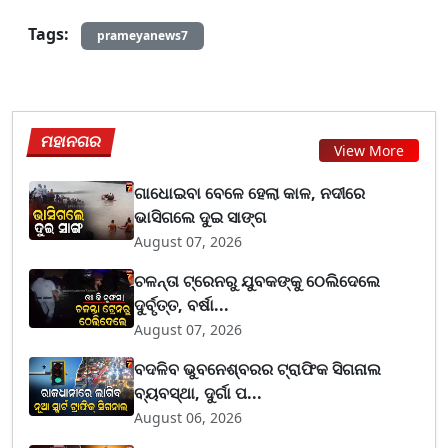
Tags:
prameyanews7
ମହାନଗର
View More
ଗାଧୋଇବା ବେଳେ ହେଲା କାଳ, ନଦୀରେ
ଭାସିଗଲେ ଦୁଇ ସାଙ୍ଗ
August 07, 2026
ଚଳନ୍ତା ଟ୍ରେନରୁ ଯୁବକଙ୍କୁ ଠେଲିଦେଲେ
ଦୁର୍ବୃତ୍ତ, ବର୍ଷା...
August 07, 2026
ବଦଳିବ ଭୁବନେଶ୍ବରର ଟ୍ରାଫିକ ସିଗନାଲ
ବ୍ୟବସ୍ଥା, ଦୁର୍ଗା ପ...
August 06, 2026