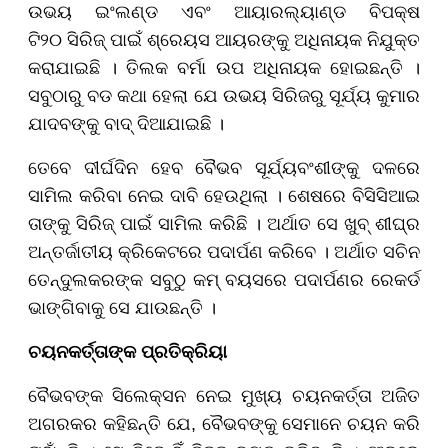
ଉଭୟ ଇଂଲଣ୍ଡ ଏବଂ ଆୟାରଲ୍ୟାଣ୍ଡ ବିପକ୍ଷ
ଟି୨୦ ସିରିଜ୍ ପାଇଁ ଶ୍ରେୟସ ଆୟରଙ୍କୁ ଅଧିନାୟକ ନିଯୁକ୍ତ
କରାଯାଇଛି । ତିଲକ ବର୍ମା ଉପ ଅଧିନାୟକ ହୋଇଛନ୍ତି ।
ସବୁଠାରୁ ବଡ କଥା ହେଲା ଯେ ଉଭୟ ସିରିଜରୁ ସୂର୍ଯ୍ୟ କୁମାର
ଯାଦବଙ୍କୁ ବାଦ୍ ଦିଆଯାଇଛି ।
ତେବେ ଦୀର୍ଘଦିନ ହେବ ବୈଭବ ସୂର୍ଯ୍ୟବଂଶୀଙ୍କୁ ଦଳରେ
ସାମିଲ କରିବା ନେଇ ଦାବି ହେଉଥିଲା । ଶେଷରେ ବିସିସିଆଇ
ତାଙ୍କୁ ସିରିଜ୍ ପାଇଁ ସାମିଲ କରିଛି । ଅର୍ଥାତ ସେ ଖୁବ୍ ଶୀଘ୍ର
ଅନ୍ତର୍ଜାତୀୟ କ୍ରିକେଟରେ ପଦାର୍ପଣ କରିବେ । ଅର୍ଥାତ ସଚିନ
ତେନ୍ଦୁଲକରଙ୍କ ସବୁଠୁ କମ୍ ବୟସରେ ପଦାର୍ପଣର ରେକର୍ଡ
ଭାଙ୍ଗିବାକୁ ସେ ଯାଉଛନ୍ତି ।
ଚୟନକର୍ତ୍ତାଙ୍କ ପ୍ରତିକ୍ରିୟା
ବୈଭବଙ୍କ ସିଲେକ୍ସନ ନେଇ ମୁଖ୍ୟ ଚୟନକର୍ତ୍ତା ଅଜିତ
ଅଗରକର କହିଛନ୍ତି ଯେ, ବୈଭବଙ୍କୁ ସେମାନେ ଚୟନ କରି