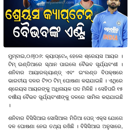
ମୁମ୍ବାଇ
,
୦
୬
|
୦୬
:
କ୍ୟାପ୍ଟେନ୍ ହେଲେ ଶ୍ରେୟସ ଆୟର ।
ଟିମ୍ ଇଣ୍ଡିଆରେ ସ୍ଥାନ ପାଇଲେ ବୈଭବ ସୂର୍ଯ୍ୟବଂଶୀ ।
ଶନିବାର ଆୟାରଲ୍ୟାଣ୍ଡ୍ ଏବଂ ଇଂଲଣ୍ଡ ବିପକ୍ଷରେ
ଭାରତୀୟ ଦଳର ଟି୨୦ ଟିମ୍ ଘୋଷଣା କରାଯାଇଛି । ଏଥିରେ
ଶ୍ରେୟସ ଆୟରଙ୍କୁ ଅଧିନାୟକ ପଦ ମିଳିଛି । ସେହିପରି ୧୫
ବର୍ଷୀୟ ବୈଭବ ସୂର୍ଯ୍ୟବଂଶୀଙ୍କୁ ଦଳରେ ସାମିଲ କରାଯାଇଛି
।
ଶନିବାର ବିସିସିଆଇ ସୋସିଆଲ ମିଡିଆ ପେଜ୍ ଏକ୍ସ ଯୋଗେ
ଦଳ ଘୋଷଣା ନେଇ ତଥ୍ୟ ରଖିଛି । ବିସିସିଆଇ ଅନୁସାରେ,