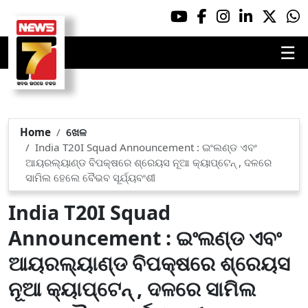
☰
Home
ଖେଳ
India T20I Squad Announcement : ଇଂଲଣ୍ଡ ଏବଂ
ଆୟରଲ୍ୟାଣ୍ଡ ବିପକ୍ଷରେ ଶ୍ରେୟସ ନୂଆ କ୍ୟାପ୍ଟେନ୍ , ଦଳରେ
ସାମିଲ ହେଲେ ବୈଭବ ସୂର୍ଯ୍ୟବଂଶୀ
India T20I Squad
Announcement : ଇଂଲଣ୍ଡ ଏବଂ
ଆୟରଲ୍ୟାଣ୍ଡ ବିପକ୍ଷରେ ଶ୍ରେୟସ
ନୂଆ କ୍ୟାପ୍ଟେନ୍ , ଦଳରେ ସାମିଲ