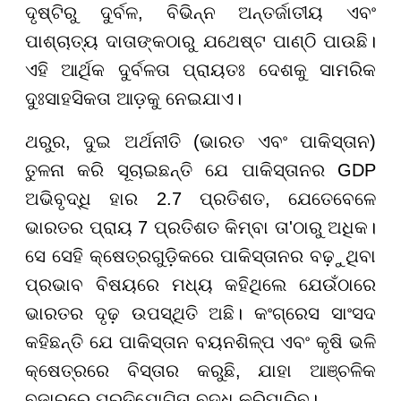
ଦୃଷ୍ଟିରୁ ଦୁର୍ବଳ, ବିଭିନ୍ନ ଅନ୍ତର୍ଜାତୀୟ ଏବଂ
ପାଶ୍ଚାତ୍ୟ ଦାତାଙ୍କଠାରୁ ଯଥେଷ୍ଟ ପାଣ୍ଠି ପାଉଛି।
ଏହି ଆର୍ଥିକ ଦୁର୍ବଳତା ପ୍ରାୟତଃ ଦେଶକୁ ସାମରିକ
ଦୁଃସାହସିକତା ଆଡ଼କୁ ନେଇଯାଏ।
ଥରୁର, ଦୁଇ ଅର୍ଥନୀତି (ଭାରତ ଏବଂ ପାକିସ୍ତାନ)
ତୁଳନା କରି ସୂଚାଇଛନ୍ତି ଯେ ପାକିସ୍ତାନର GDP
ଅଭିବୃଦ୍ଧି ହାର 2.7 ପ୍ରତିଶତ, ଯେତେବେଳେ
ଭାରତର ପ୍ରାୟ 7 ପ୍ରତିଶତ କିମ୍ବା ତା'ଠାରୁ ଅଧିକ।
ସେ ସେହି କ୍ଷେତ୍ରଗୁଡ଼ିକରେ ପାକିସ୍ତାନର ବଢ଼ୁଥିବା
ପ୍ରଭାବ ବିଷୟରେ ମଧ୍ୟ କହିଥିଲେ ଯେଉଁଠାରେ
ଭାରତର ଦୃଢ଼ ଉପସ୍ଥିତି ଅଛି। କଂଗ୍ରେସ ସାଂସଦ
କହିଛନ୍ତି ଯେ ପାକିସ୍ତାନ ବୟନଶିଳ୍ପ ଏବଂ କୃଷି ଭଳି
କ୍ଷେତ୍ରରେ ବିସ୍ତାର କରୁଛି, ଯାହା ଆଞ୍ଚଳିକ
ବଜାରରେ ପ୍ରତିଯୋଗିତା ବୃଦ୍ଧି କରିପାରିବ।