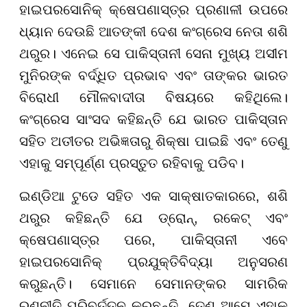
ହାଇପରସୋନିକ୍ କ୍ଷେପଣାସ୍ତ୍ର ପ୍ରଣାଳୀ ଉପରେ
ଧ୍ୟାନ ଦେଉଛି ଆତଙ୍କୀ ଦେଶ କଂଗ୍ରେସ ନେତା ଶଶି
ଥରୁର। ଏନେଇ ସେ ପାକିସ୍ତାନୀ ସେନା ମୁଖ୍ୟ ଅସୀମ
ମୁନିରଙ୍କ ବର୍ଦ୍ଧିତ ପ୍ରଭାବ ଏବଂ ତାଙ୍କର ଭାରତ
ବିରୋଧୀ ମୌଳବାଦୀତା ବିଷୟରେ କହିଥିଲେ।
କଂଗ୍ରେସ ସାଂସଦ କହିଛନ୍ତି ଯେ ଭାରତ ପାକିସ୍ତାନ
ସହିତ ଅତୀତର ଅଭିଜ୍ଞତାରୁ ଶିକ୍ଷା ପାଇଛି ଏବଂ ତେଣୁ
ଏହାକୁ ସମ୍ପୂର୍ଣ୍ଣ ପ୍ରସ୍ତୁତ ରହିବାକୁ ପଡିବ।
ଇଣ୍ଡିଆ ଟୁଡେ ସହିତ ଏକ ସାକ୍ଷାତକାରରେ, ଶଶି
ଥରୁର କହିଛନ୍ତି ଯେ ଡ୍ରୋନ୍, ରକେଟ୍ ଏବଂ
କ୍ଷେପଣାସ୍ତ୍ର ପରେ, ପାକିସ୍ତାନୀ ଏବେ
ହାଇପରସୋନିକ୍ ପ୍ରଯୁକ୍ତିବିଦ୍ୟା ଅନୁସରଣ
କରୁଛନ୍ତି। ସେମାନେ ସେମାନଙ୍କର ସାମରିକ
ରଣନୀତି ପରିବର୍ତ୍ତନ କରୁଛନ୍ତି, ତେଣୁ ଆମେ ଏହାକୁ