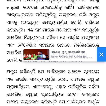
ହାଲୁକା ଭାବରେ ନେଇପାରିବୁ ନାହିଁ। ପାକିସ୍ତାନର
ଆଭ୍ୟନ୍ତରୀଣ ପରିସ୍ଥିତିକୁ ଉଲ୍ଲେଖ କରି ଥରୁର
ଏହାକୁ ଅତ୍ୟନ୍ତ ସମସ୍ୟାପୂର୍ଣ୍ଣ ବୋଲି ବର୍ଣ୍ଣନା
କରିଛନ୍ତି। ଏକ ନାମମାତ୍ର ସରକାର ଏବଂ ସମ୍ପୂର୍ଣ୍ଣ
ସାମରିକ ନିୟନ୍ତ୍ରଣ ସହିତ। ସେ ଆର୍ଥିକ ଅସ୍ଥିରତା
ଏବଂ ବୈଦେଶିକ ସହାୟତା ଉପରେ ନିର୍ଭରଶୀଳତାକୁ
×
ସାମରିକ ଦୁଃସାହସିକତାକୁ ପ୍ରୋତ୍ସାହିତ କରିପାରେ
ଓଡ଼ିଶାକୁ ଫୁଡ୍ ପ୍ରୋସେସିଂ ହବ୍
କରିବା ଦିଗରେ ବଡ଼ ପଦକ୍ଷେପ, ୪୨
ବୋଲି କାରଣ ଭାବରେ ଉଲ୍ଲେଖ କରିଛନ୍ତି।
ହଜାରରୁ ଅଧିକ ନିଯୁକ୍ତି ସୁଯୋଗ
ଥରୁର କହିଛନ୍ତି ଯେ ପାକିସ୍ତାନ ଅନେକ ସ୍ତରରେ
ଏକ ଗଭୀର ସମସ୍ୟାପୂର୍ଣ୍ଣ ଦେଶ, ସାମରିକ ଦ୍ୱାରା
ପ୍ରାଧାନ୍ୟିତ, ଏବଂ ତେଣୁ, ଏହାର ନୀତିଗୁଡ଼ିକ ସର୍ବଦା
ସାମରିକ ଦ୍ୱାରା ପ୍ରାଧାନ୍ୟିତ ହେବ। କଂଗ୍ରେସ
ସାଂସଦ ଉଲ୍ଲେଖ କରିଛନ୍ତି ଯେ ପାକିସ୍ତାନ ଆର୍ଥିକ