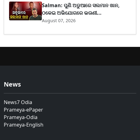
Salman: ପୁଣି ଅଡୁଆରେ ସଲମାନ ଖାନ,
ଠକେଇ ଅଭିଯୋଗରେ ଭଉଣୀ...
August 07, 2026
News
News7 Odia
Prameya-ePaper
Prameya-Odia
Prameya-English