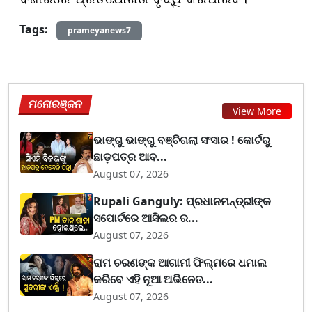
Tags:
prameyanews7
ମନୋରଞ୍ଜନ
View More
ଭାଙ୍ଗୁ ଭାଙ୍ଗୁ ବଞ୍ଚିଗଲା ସଂସାର ! କୋର୍ଟରୁ
ଛାଡ଼ପତ୍ର ଆବ...
August 07, 2026
Rupali Ganguly: ପ୍ରଧାନମନ୍ତ୍ରୀଙ୍କ
ସପୋର୍ଟରେ ଆସିଲର ର...
August 07, 2026
ରାମ ଚରଣଙ୍କ ଆଗାମୀ ଫିଲ୍ମରେ ଧମାଲ
କରିବେ ଏହି ନୂଆ ଅଭିନେତ...
August 07, 2026