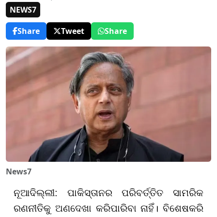
NEWS7
Share
Tweet
Share
News7
ନୂଆଦିଲ୍ଲୀ: ପାକିସ୍ତାନର ପରିବର୍ତ୍ତିତ ସାମରିକ
ରଣନୀତିକୁ ଅଣଦେଖା କରିପାରିବା ନାହିଁ। ବିଶେଷକରି