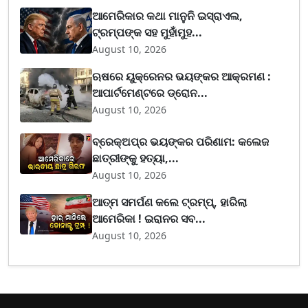
ଆମେରିକାର କଥା ମାନୁନି ଇସ୍ରାଏଲ,
ଟ୍ରମ୍ପଙ୍କ ସହ ମୁହାଁମୁହ...
August 10, 2026
ଋଷରେ ୟୁକ୍ରେନର ଭୟଙ୍କର ଆକ୍ରମଣ :
ଆପାର୍ଟମେଣ୍ଟରେ ଡ୍ରୋନ...
August 10, 2026
ବ୍ରେକ୍ଅପ୍‌ର ଭୟଙ୍କର ପରିଣାମ: କଲେଜ
ଛାତ୍ରୀଙ୍କୁ ହତ୍ୟା,...
August 10, 2026
ଆତ୍ମ ସମର୍ପଣ କଲେ ଟ୍ରମ୍ପ୍, ହାରିଲା
ଆମେରିକା ! ଇରାନର ସବ...
August 10, 2026