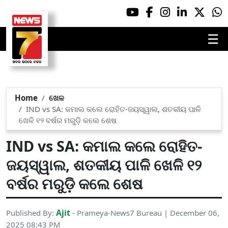
☰
Home
ଖେଳ
IND vs SA: କମାଲ କଲେ ରୋହିତ-ଜୟସ୍ୱାଲ, ଶତକୀୟ ପାଳି
ଖେଳି ୧୨ ବର୍ଷର ମରୁଡ଼ି କଲେ ଶେଷ
IND vs SA: କମାଲ କଲେ ରୋହିତ-
ଜୟସ୍ୱାଲ, ଶତକୀୟ ପାଳି ଖେଳି ୧୨
ବର୍ଷର ମରୁଡ଼ି କଲେ ଶେଷ
Ajit
Published By:
- Prameya-News7 Bureau | December 06,
2025 08:43 PM