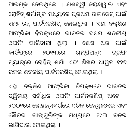
ଆରମ୍ଭ ଦେଇଥିଲେ । ଯଶସ୍ୱୀ ଜୟସ୍ୱାଲ ଏବଂ
ରୋହିତ୍ ଶର୍ମାଙ୍କ ମଧ୍ୟରେ ପ୍ରଥମ ଉଇକେଟ୍ ପାଇଁ
୧୫୫ ରନ୍ ପାର୍ଟନରଶିପ୍ ହୋଇଥିଲା । ଏହା ଦକ୍ଷିଣ
ଆଫ୍ରିକା ବିପକ୍ଷରେ ଭାରତର ଦଶମ ଶତକୀୟ
ଓପନିଂ ଭାଗିଦାରୀ ଥିଲା । ଶେଷ ଥର ପାଇଁ
କାର୍ଡିଫ୍‌ରେ ୨୦୧୩ରେ ଚାମ୍ପିଅନ୍ସ ଟ୍ରଫି
ମ୍ୟାଚ୍‌ରେ ରୋହିତ୍‌ ଶର୍ମା ଏବଂ ଶିଖର ଧାୱନ ୧୨୭
ରନର ଶତକୀୟ ପାର୍ଟନରଶିପ୍ ହୋଇଥିଲା ।
ଏହା ଦକ୍ଷିଣ ଆଫ୍ରିକା ବିପକ୍ଷରେ ଭାରତର
ଦ୍ୱିତୀୟ ସର୍ବାଧିକ ଓପନିଂ ପାର୍ଟନରଶିପ୍ ଅଟେ ।
୨୦୦୧ରେ ଜୋହାନ୍ସବର୍ଗରେ ସଚିନ ତେନ୍ଦୁଲକର ଏବଂ
ସୌରଭ ଗାଙ୍ଗୁଲିଙ୍କ ମଧ୍ୟରେ ୧୯୩ ରନର
ଭାଗିଦାରୀ ହୋଇଥିଲା ।