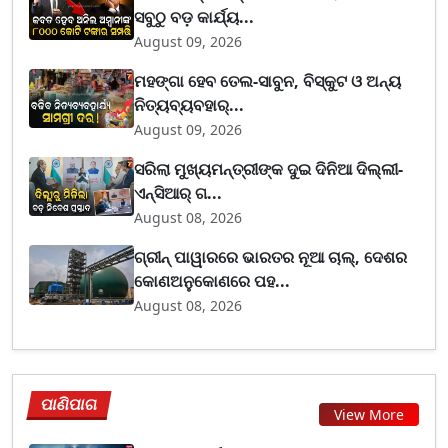
ସବୁଠୁ ବଡ଼ କାର୍ଯ୍ୟ...
August 09, 2026
ମହଙ୍ଗା ହେବ ତେଲ-ସାବୁନ, ବିସ୍କୁଟ ଓ ଅନ୍ୟ
ନିତ୍ୟବ୍ୟବହାର୍...
August 09, 2026
ସରିଲା ମୁଖ୍ୟମନ୍ତ୍ରୀଙ୍କ ଦୁଇ ଦିନିଆ ଦିଲ୍ଲୀ-
ଏନ୍‌ସିଆର୍ ଗ...
August 08, 2026
ଗ୍ରୀନ୍ ପାୱାରରେ ଭାରତର ନୂଆ ଚାଲ୍, ଦେଶର
କୋଣଅନୁକୋଣରେ ପହ...
August 08, 2026
ପାଣିପାଗ
View More