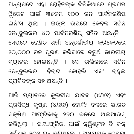
ଅନ୍ୟପଟେ ଏହା ରୋହିତଙ୍କ ଦିନିକିଆରେ ପ୍ରଥମ
ୱିକେଟ ପାଇଁ ୩୫ତମ ୧୦୦ ରନ ପାର୍ଟନରଶିପ
ଇନିଂସ ଥିଲା । ତାଙ୍କ ଉପରେ କେବଳ ସଚିନ
ତେନ୍ଦୁଲକର ୪୦ ପାର୍ଟନରଶିପ୍ ସହିତ ଅଛନ୍ତି ।
ସେପଟେ ରୋହିତ ଶର୍ମା ଅନ୍ତର୍ଜାତୀୟ କ୍ରିକେଟରେ
୨୦,୦୦୦ ରନ ପୂରଣ କରିବାରେ ଚତୁର୍ଥ ଭାରତୀୟ
ବ୍ୟାଟର ହୋଇଛନ୍ତି । ସେ ତାଲିକାରେ ସଚିନ
ତେନ୍ଦୁଲକର, ବିରାଟ କୋହଲି ଏବଂ ରାହୁଲ
ଦ୍ରାବିଡଙ୍କ ସହ ଅଛନ୍ତି ।
ଆଜି ମ୍ୟାଚରେ କୁଲଦୀପ ଯାଦବ (୪/୪୧) ଏବଂ
ପ୍ରସିଦ୍ଧ କୃଷ୍ଣ (୪/୬୬) ବୋଲିଂ ବଳରେ ଭାରତ
ଦକ୍ଷିଣ ଆଫ୍ରିକାକୁ ୨୭୦ ରନରେ ଅଲଆଉଟ୍
କରିଥିଲା । ଦ.ଆଫ୍ରିକା ପାଇଁ କ୍ୱିଣ୍ଟନ ଡି କକ୍
ସର୍ବାଧିକ ୧୦୬ ରନ୍ କରିଥିଲେ । ଅଧିନାୟକ ଟେମ୍ବା