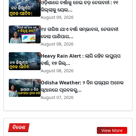
ଓଡ଼ିଶାରେ ବର୍ଷାକୁ ନେଇ ବଡ଼ ଚେତାବନୀ : ୧୧
ଜିଲ୍ଲାକୁ ୟେଲ...
August 09, 2026
୧୪ ତାରିଖ ଯାଏ ବର୍ଷା ସମ୍ଭାବନା, ଚେତାବନୀ
ଦେଲା ପାଣିପାଗ...
August 08, 2026
Heavy Rain Alert : ଲାଗି ରହିବ ଲଘୁଚାପ
ବର୍ଷା, ୧୭ ଜିଲ୍...
August 08, 2026
Odisha Weather: ୨ ଦିନ ରାଜ୍ୟର ଅନେକ
ସ୍ଥାନରେ ପ୍ରବଳରୁ...
August 07, 2026
ବିଦେଶ
View More