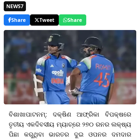
NEWS7
Share
Tweet
Share
ବିଶାଖାପାଟନମ୍: ଦକ୍ଷିଣ ଆଫ୍ରିକା ବିପକ୍ଷରେ
ତୃତୀୟ ଏକଦିବସୀୟ ମ୍ୟାଚ୍‌ରେ ୨୭୦ ରନର ଲକ୍ଷ୍ୟ
ପିଛା କରୁଥିବା ଭାରତର ଦୁଇ ଓପନର ଦମଦାର