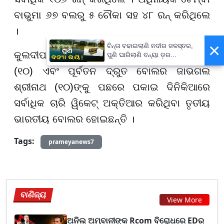
ବାଭୁମା ୬୭ ବଲରୁ ୫ ଚୌକା ସହ ୪୮ ରନ୍ କରିଥିଲେ
।
×
ଚିନ୍ତା ବଢାଇଲାଣି ନଦୀର ଜଳସ୍ତର,
କୁଲଦୀପ (୧୧) ପୂର୍ବତନ ସ୍ପିନର ଅନିଲ କୁମ୍ବଲେ
ପୁଣି ଘାରିଲାଣି ବନ୍ୟା ଡ଼ର...
(୧୦) ଏବଂ ପୂର୍ବତନ ଦ୍ରୁତ ବୋଲର ଜାଭଗଲ
ଶ୍ରୀନାଥ (୧୦)ଙ୍କୁ ପଛରେ ପକାଇ ଦିନିକିଆରେ
ସର୍ବାଧିକ ଚାରି ୱିକେଟ୍ ଅକ୍ତିଆର କରିଥିବା ତୃତୀୟ
ଭାରତୀୟ ବୋଲର ହୋଇଛନ୍ତି ।
Tags:
prameyanews7
ବାଣିଜ୍ୟ
View More
ଅନିଲ ଅମ୍ବାନୀଙ୍କ Rcom ବିରୋଧରେ EDର