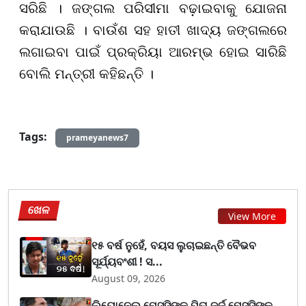
ସରିଛି । ଜଙ୍ଗଲ ପରିସୀମା ବଢ଼ାଇବାକୁ ଯୋଜନା
କରାଯାଉଛି । ବାଉଁଶ ସହ ହାତୀ ଖାଦ୍ୟ ଜଙ୍ଗଲରେ
ଲଗାଇବା ପାଇଁ ପ୍ରକ୍ରିୟା ଆରମ୍ଭ ହୋଇ ସାରିଛି
ବୋଲି ମନ୍ତ୍ରୀ କହିଛନ୍ତି ।
Tags:
prameyanews7
ଖେଳ
View More
୧୫ ବର୍ଷ ନୁହେଁ, ବୟସ ଲୁଚାଇଛନ୍ତି ବୈଭବ
ସୂର୍ଯ୍ୟବଂଶୀ ! ସ...
August 09, 2026
ଲିୟୋନେଲ ମେସ୍ସିଙ୍କ ପିତା ଜର୍ଜ ମେସ୍ସିଙ୍କ