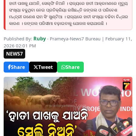
ହାତୀ ପାଖକୁ ଯାଅନି, ସେଲ୍ଫି ନିଅନି । ରାଜ୍ୟରେ ହାତୀ ଆକ୍ରମଣରେ ମୃତ୍ୟୁ
ସଂଖ୍ୟା ବଢୁଥିବା ନେଇ ପ୍ରତିକ୍ରିୟା ରଖିଛନ୍ତି ଜଙ୍ଗଲ ଓ ପରିବେଶ
ମନ୍ତ୍ରୀ ଗଣେଶ ରାମ ସିଂ ଖୁଣ୍ଟିଆ । ରାଜ୍ୟରେ ହାତୀ ସଂଖ୍ୟା ବଢିବା ଚିନ୍ତାର
କାରଣ । ଜଙ୍ଗଲ ପରିସୀମା ବଢ଼ାଇବାକୁ ଯୋଜନା କରାଯାଉଛି ।
Ruby
Published By:
- Prameya-News7 Bureau | February 11,
2026 02:01 PM
NEWS7
Share
Tweet
Share