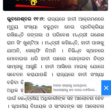
ଭୁବନେଶ୍ବର ୧୧।୨:
ରାଜ୍ୟରେ ହାତୀ ଆକ୍ରମଣରେ
ମୃତ୍ୟୁ ସଂଖ୍ୟା ବଢୁଥିବା ନେଇ ପ୍ରତିକ୍ରିୟା
ରଖିଛନ୍ତି ଜଙ୍ଗଲ ଓ ପରିବେଶ ମନ୍ତ୍ରୀ ଗଣେଶ
ରାମ ସିଂ ଖୁଣ୍ଟିଆ । ମନ୍ତ୍ରୀ କହିଛନ୍ତି, ହାତୀ ପାଖକୁ
ଯାଅନି, ସେଲ୍ଫି ନିଅନି । ବିଭିନ୍ନ ସ୍ଥାନରେ
ମୋବାଇଲ ଧରି ହାତୀ ପଛରେ ଗୋଡ଼ାଇବା ଚିତ୍ର
ସାମ୍ନାକୁ ଆସୁଛି । ହାତୀ ଆସିଲେ ମାଇକ୍ ଯୋଗେ
ସଚେତନ କରାଯାଉଛି । ରାଜ୍ୟରେ ହାତୀ ସଂଖ୍ୟା
ବଢିବା ଚିନ୍ତାର କାରଣ । ୧୮୦୦ ଜାଗାରେ ୨୩୦୦ରୁ
×
ବାହାର ରାଜ୍ୟକୁ ଯାଉଥିଲେ,
ଅଧିକ ହାତୀ ଅଛନ୍ତି । ଅଧିକ ହାତୀଙ୍କୁ ମ୍ୟାନେଜ
ଅଧାରାସ୍ତାରୁ ଶବ ହୋଇ ଫେରିଲେ...
ପାଇଁ କେନ୍ଦ୍ରୀୟ ଅଧିକାରୀଙ୍କ ସହ ଆଲୋଚନା ହେବ
। ସ୍ଥାନୀୟ ବିଧାୟକ ଓ ସାଂସଦଙ୍କ ସହ ଆଲୋଚନା