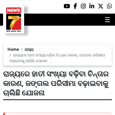
☰
Home
ରାଜ୍ୟ
ରାଜ୍ୟରେ ହାତୀ ସଂଖ୍ୟା ବଢ଼ିବା ଚିନ୍ତାର କାରଣ, ଜଙ୍ଗଲ ପରିସୀମା
ବଢ଼ାଇବାକୁ ଚାଲିଛି ଯୋଜନା
ରାଜ୍ୟରେ ହାତୀ ସଂଖ୍ୟା ବଢ଼ିବା ଚିନ୍ତାର
କାରଣ, ଜଙ୍ଗଲ ପରିସୀମା ବଢ଼ାଇବାକୁ
ଚାଲିଛି ଯୋଜନା