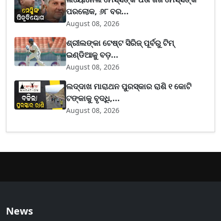
ପରଲୋକ, ୬୮ ବର...
August 08, 2026
ଶ୍ରୀଲଙ୍କା ଟେଷ୍ଟ ସିରିଜ୍‌ ପୂର୍ବରୁ ଟିମ୍‌
ଇଣ୍ଡିଆକୁ ବଡ଼...
August 08, 2026
ଲଦ୍ଦାଖ ମାରାଥନ ପୁରସ୍କାର ରାଶି ୧ କୋଟି
ଟଙ୍କାକୁ ବୃଦ୍ଧି,...
August 08, 2026
News