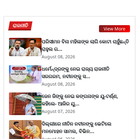
ରାଜନୀତି
View More
ପରିସୀମନ ବିନା ମହିଳାଙ୍କ ଲାଗି କୋଟା ଚାହୁଁଛନ୍ତି
ରାହୁଲ ଗ...
August 08, 2026
ଧର୍ମେନ୍ଦ୍ରଙ୍କୁ ନେଇ ରାଜ୍ୟ ରାଜନୀତି
ସରଗରମ, ନବୀନଙ୍କୁ ସ...
August 08, 2026
ଜେନ ଜିଙ୍କୁ ନେଇ କଙ୍ଗନାଙ୍କ ୟୁ-ଟର୍ଣ୍ଣ,
କହିଲେ- ଆଜିର ଯୁ...
August 07, 2026
ଦିଲ୍ଲୀରେ ନୀତିନ ନବୀନଙ୍କୁ ଭେଟିଲେ
ମନମୋହନ ସାମଲ, ବିଭିନ...
August 06, 2026