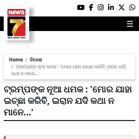
☰
Home
ବିଦେଶ
ଟ୍ରମ୍ପଙ୍କ ନୂଆ ଧମକ : 'ମୋର ଯାହା ଇଚ୍ଛା କରିବି, ଇରାନ ଯଦି
କଥା ନ ମାନେ...'
ଟ୍ରମ୍ପଙ୍କ ନୂଆ ଧମକ : 'ମୋର ଯାହା
ଇଚ୍ଛା କରିବି, ଇରାନ ଯଦି କଥା ନ
ମାନେ...'