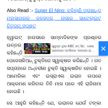
Also Read :-
Super El Nino: ବଢ଼ିଲାଣି ପ୍ରଶାନ୍ତ
ମହାସାଗରର ଜଳସ୍ତର, ନାସାର ସାଟେଲାଇଟ୍‌
ଚିତ୍ରରୁ ସ୍ପଷ୍ଟ
ହ୍ୱାଇଟ୍ ହାଉସରେ ସାମ୍ବାଦିକଙ୍କ ପ୍ରଶ୍ନର
ଉତ୍ତର ଦେଇ ୟୁଏସ ପ୍ରେସିଡେଣ୍ଟ୍ ଆହୁରି ମଧ୍ୟ
×
ସ୍ୱପ୍ନ ଥିଲା KBC ହଟ୍ ସିଟ୍ : ଶେଷ
ପାହାଚରେ ଅଟକିଲେ ‘ଜଙ୍ଗଲ ରାଣୀ’
କହିଛନ୍ତି ଯେ, ଇରାନ ରାଷ୍ଟ୍ରପତି ମାସୁଦ
ଜୟନ୍ତି ବୁରୁଦା
ପେଜେସକିଆନ୍ ଚୁକ୍ତିରେ ସ୍ୱାକ୍ଷର କରିଛନ୍ତି । ଗତ
ସପ୍ତାହରେ ଅନ୍ତରୀଣ ଚୁକ୍ତି ସ୍ୱାକ୍ଷରିତ ହୋଇଛି ।
ଆମେରିକା ଏବଂ ଇସ୍ରାଏଲ ଇରାନ ଉପରେ
ଆକ୍ରମଣ କରିବାର ତିନି ମାସ ପରେ ଏହି ରାଜିନାମା
ହୋଇଛି ।
ସେ ଆହୁରି କହିଛନ୍ତି ଯେ, ଇରାନର ଯେଉଁ ଟଙ୍କା