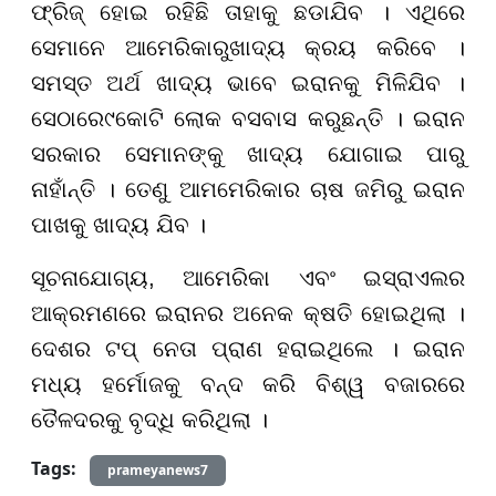
ଫ୍ରିଜ୍ ହୋଇ ରହିଛି ତାହାକୁ ଛଡାଯିବ । ଏଥିରେ
ସେମାନେ ଆମେରିକା
ରୁ
ଖାଦ୍ୟ କ୍ରୟ କରିବେ ।
ସମସ୍ତ ଅର୍ଥ ଖାଦ୍ୟ ଭାବେ ଇରାନକୁ ମିଳିଯିବ ।
ସେଠାରେ
୯
କୋଟି ଲୋକ ବସବାସ କରୁଛନ୍ତି । ଇରାନ
ସରକାର ସେମାନଙ୍କୁ ଖାଦ୍ୟ ଯୋଗାଇ ପାରୁ
ନାହାଁନ୍ତି । ତେଣୁ ଆମମେରିକାର ଚାଷ ଜମିରୁ ଇରାନ
ପାଖକୁ ଖାଦ୍ୟ ଯିବ ।
ସୂଚନାଯୋଗ୍ୟ, ଆମେରିକା ଏବଂ ଇସ୍ରାଏଲର
ଆକ୍ରମଣରେ ଇରାନର ଅନେକ କ୍ଷତି ହୋଇଥିଲା ।
ଦେଶର ଟପ୍ ନେତା ପ୍ରାଣ ହରାଇଥିଲେ । ଇରାନ
ମଧ୍ୟ ହର୍ମୋଜକୁ ବନ୍ଦ କରି ବିଶ୍ୱ ବଜାରରେ
ତୈଳଦରକୁ ବୃଦ୍ଧି କରିଥିଲା ।
Tags:
prameyanews7