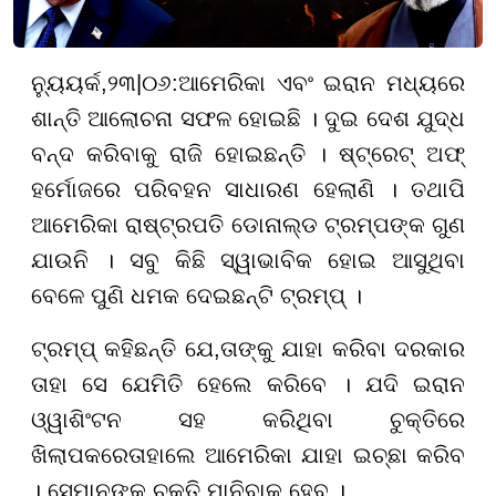
ନ୍ୟୁୟର୍କ
,
୨
୩
|
୦୬
:
ଆମେରିକା ଏବଂ ଇରାନ ମଧ୍ୟରେ
ଶାନ୍ତି ଆଲୋଚନା ସଫଳ ହୋଇଛି । ଦୁଇ ଦେଶ ଯୁଦ୍ଧ
ବନ୍ଦ କରିବାକୁ ରାଜି ହୋଇଛନ୍ତି । ଷ୍ଟ୍ରେଟ୍ ଅଫ୍
ହର୍ମୋଜରେ ପରିବହନ ସାଧାରଣ ହେଲାଣି । ତଥାପି
ଆମେରିକା ରାଷ୍ଟ୍ରପତି ଡୋନାଲ୍ଡ ଟ୍ରମ୍ପଙ୍କ ଗୁଣ
ଯାଉନି । ସବୁ କିଛି ସ୍ୱାଭାବିକ ହୋଇ ଆସୁଥିବା
ବେଳେ ପୁଣି ଧମକ ଦେଇଛନ୍ଟି ଟ୍ରମ୍ପ୍ ।
ଟ୍ରମ୍ପ୍ କହିଛନ୍ତି ଯେ,ତାଙ୍କୁ ଯାହା କରିବା ଦରକାର
ତାହା ସେ ଯେମିତି ହେଲେ କରିବେ । ଯଦି ଇରାନ
ଓ୍ୱାଶିଂଟନ ସହ କରିଥିବା ଚୁକ୍ତିରେ
ଖିଲାପ
କରେ
ତାହାଲେ ଆମେରିକା ଯାହା ଇଚ୍ଛା କରିବ
। ସେମାନଙ୍କୁ ଚୁକ୍ତି ମାନିବାକୁ ହେବ ।