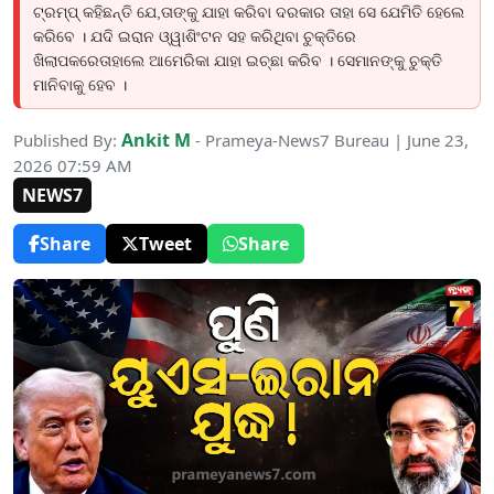
ଟ୍ରମ୍ପ୍ କହିଛନ୍ତି ଯେ,ତାଙ୍କୁ ଯାହା କରିବା ଦରକାର ତାହା ସେ ଯେମିତି ହେଲେ
କରିବେ । ଯଦି ଇରାନ ଓ୍ୱାଶିଂଟନ ସହ କରିଥିବା ଚୁକ୍ତିରେ
ଖିଲାପକରେତାହାଲେ ଆମେରିକା ଯାହା ଇଚ୍ଛା କରିବ । ସେମାନଙ୍କୁ ଚୁକ୍ତି
ମାନିବାକୁ ହେବ ।
Ankit M
Published By:
- Prameya-News7 Bureau | June 23,
2026 07:59 AM
NEWS7
Share
Tweet
Share