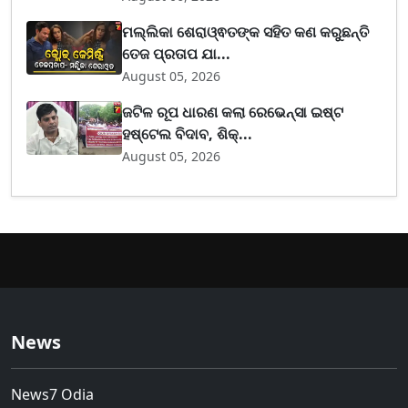
ମଲ୍ଲିକା ଶେରାଓ୍ଵତଙ୍କ ସହିତ କଣ କରୁଛନ୍ତି
ତେଜ ପ୍ରତାପ ଯା...
August 05, 2026
ଜଟିଳ ରୂପ ଧାରଣ କଲା ରେଭେନ୍ସା ଇଷ୍ଟ
ହଷ୍ଟେଲ ବିଦାବ, ଶିକ୍...
August 05, 2026
News
News7 Odia