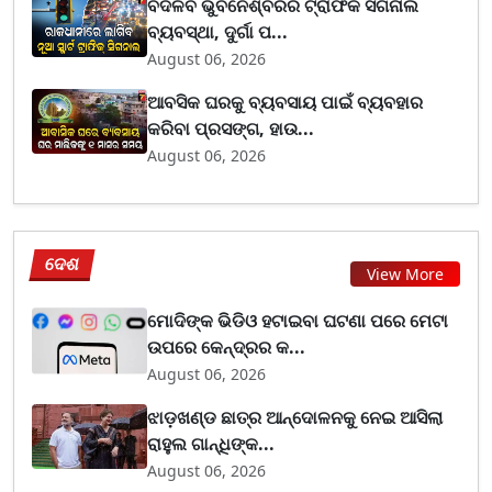
ବଦଳିବ ଭୁବନେଶ୍ବରର ଟ୍ରାଫିକ ସିଗନାଲ
ବ୍ୟବସ୍ଥା, ଦୁର୍ଗା ପ...
August 06, 2026
ଆବସିକ ଘରକୁ ବ୍ୟବସାୟ ପାଇଁ ବ୍ୟବହାର
କରିବା ପ୍ରସଙ୍ଗ, ହାଉ...
August 06, 2026
ଦେଶ
View More
ମୋଦିଙ୍କ ଭିଡିଓ ହଟାଇବା ଘଟଣା ପରେ ମେଟା
ଉପରେ କେନ୍ଦ୍ରର କ...
August 06, 2026
ଝାଡ଼ଖଣ୍ଡ ଛାତ୍ର ଆନ୍ଦୋଳନକୁ ନେଇ ଆସିଲା
ରାହୁଲ ଗାନ୍ଧିଙ୍କ...
August 06, 2026