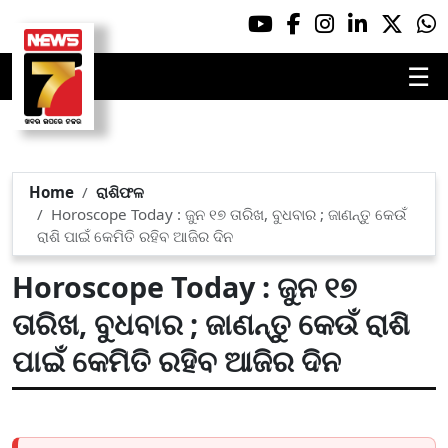
☰
Home
ରାଶିଫଳ
Horoscope Today : ଜୁନ ୧୭ ତାରିଖ, ବୁଧବାର ; ଜାଣନ୍ତୁ କେଉଁ
ରାଶି ପାଇଁ କେମିତି ରହିବ ଆଜିର ଦିନ
Horoscope Today : ଜୁନ ୧୭
ତାରିଖ, ବୁଧବାର ; ଜାଣନ୍ତୁ କେଉଁ ରାଶି
ପାଇଁ କେମିତି ରହିବ ଆଜିର ଦିନ