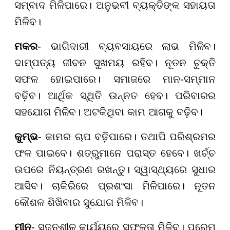
ସମ୍ବାଦ ମିଳିପାରେ। ଅନୁଭବୀ ବ୍ୟକ୍ତିଙ୍କ ସହାୟତା
ମିଳିବ।
ମକର
- ଭାଗିଦାରୀ ବ୍ୟବସାୟରେ ଲାଭ ମିଳିବ।
ଦାମ୍ପତ୍ୟ ଜୀବନ ସୁଖମୟ ରହିବ। ନୂତନ ଚୁକ୍ତି
ସଫଳ ହୋଇପାରେ। ସମାଜରେ ମାନ-ସମ୍ମାନ
ବଢ଼ିବ। ଆର୍ଥିକ ସ୍ଥିତି ଉନ୍ନତ ହେବ। ପରିବାରର
ସହଯୋଗ ମିଳିବ। ଅଟକିଥିବା କାମ ଆଗକୁ ବଢ଼ିବ।
କୁମ୍ଭ
- କାମର ଚାପ ବଢ଼ିପାରେ। ତଥାପି ପରିଶ୍ରମର
ଫଳ ପାଇବେ। ଶତ୍ରୁମାନେ ପରାସ୍ତ ହେବେ। ଖର୍ଚ୍ଚ
ଉପରେ ନିୟନ୍ତ୍ରଣ ରଖନ୍ତୁ। ସ୍ୱାସ୍ଥ୍ୟରେ ସୁଧାର
ଆସିବ। ଚାକିରିରେ ପ୍ରଶଂସା ମିଳିପାରେ। ନୂତନ
କୌଶଳ ଶିଖିବାର ସୁଯୋଗ ମିଳିବ।
ମୀନ
- ସୃଜନଶୀଳ କାର୍ଯ୍ୟରେ ସଫଳତା ମିଳିବ। ପ୍ରେମ