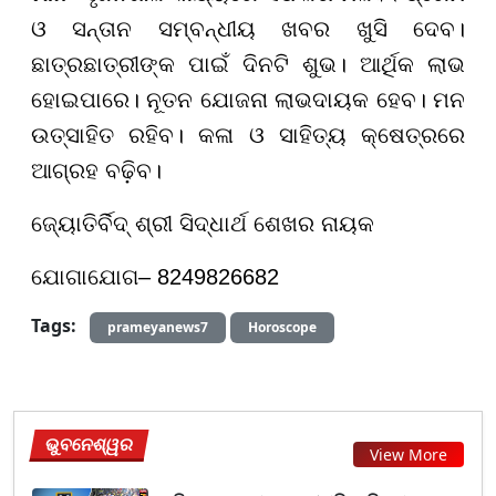
ଓ ସନ୍ତାନ ସମ୍ବନ୍ଧୀୟ ଖବର ଖୁସି ଦେବ।
ଛାତ୍ରଛାତ୍ରୀଙ୍କ ପାଇଁ ଦିନଟି ଶୁଭ। ଆର୍ଥିକ ଲାଭ
ହୋଇପାରେ। ନୂତନ ଯୋଜନା ଲାଭଦାୟକ ହେବ। ମନ
ଉତ୍ସାହିତ ରହିବ। କଳା ଓ ସାହିତ୍ୟ କ୍ଷେତ୍ରରେ
ଆଗ୍ରହ ବଢ଼ିବ।
ଜ୍ୟୋତିର୍ବିଦ୍ ଶ୍ରୀ ସିଦ୍ଧାର୍ଥ ଶେଖର ନାୟକ
ଯୋଗାଯୋଗ– 8249826682
Tags:
prameyanews7
Horoscope
ଭୁବନେଶ୍ୱର
View More