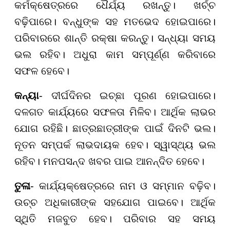
କର୍ମକ୍ଷେତ୍ରରେ ଧୈର୍ଯ୍ୟ ରଖନ୍ତୁ। ଖର୍ଚ୍ଚ
ବଢ଼ିପାରେ। ବନ୍ଧୁଙ୍କ ସହ ମତଭେଦ ହୋଇପାରେ।
ପରିବାରରେ ଶାନ୍ତି ରକ୍ଷା କରନ୍ତୁ। ସନ୍ଧ୍ୟା ସମୟ
ଭଲ ରହିବ। ଅଧୁରା କାମ ସମ୍ପୂର୍ଣ୍ଣ କରିବାରେ
ସଫଳ ହେବେ।
କନ୍ୟା
- ଦୀର୍ଘଦିନର ଇଚ୍ଛା ପୂରଣ ହୋଇପାରେ।
ଦଳଗତ କାର୍ଯ୍ୟରେ ସଫଳତା ମିଳିବ। ଆର୍ଥିକ ଲାଭର
ଯୋଗ ରହିଛି। ଛାତ୍ରଛାତ୍ରୀଙ୍କ ପାଇଁ ଦିନଟି ଭଲ।
ନୂତନ ସମ୍ପର୍କ ଲାଭଦାୟକ ହେବ। ସ୍ୱାସ୍ଥ୍ୟ ଭଲ
ରହିବ। ମନପସନ୍ଦ ଖବର ପାଇ ଆନନ୍ଦିତ ହେବେ।
ତୁଳା
- କାର୍ଯ୍ୟକ୍ଷେତ୍ରରେ ନାମ ଓ ସମ୍ମାନ ବଢ଼ିବ।
ଉଚ୍ଚ ଅଧିକାରୀଙ୍କ ସହଯୋଗ ପାଇବେ। ଆର୍ଥିକ
ସ୍ଥିତି ମଜବୁତ ହେବ। ପରିବାର ସହ ସମୟ