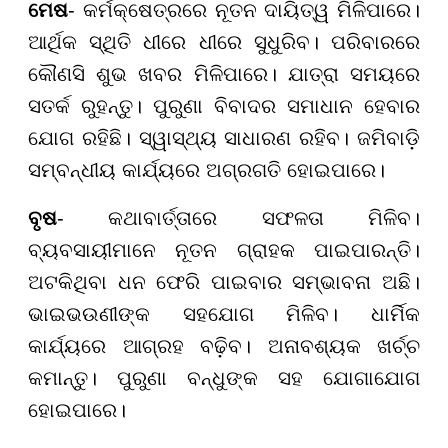
ମେଷ
- କର୍ମକ୍ଷେତ୍ରରେ ନୂତନ ଦାୟିତ୍ୱ ମିଳିପାରେ।
ଆର୍ଥିକ ସ୍ଥିତି ଧୀରେ ଧୀରେ ସୁଧୁରିବ। ପରିବାରରେ
କୌଣସି ଶୁଭ ଖବର ମିଳିପାରେ। ଯାତ୍ରା ସମୟରେ
ସତର୍କ ରୁହନ୍ତୁ। ପୁରୁଣା ବିବାଦର ସମାଧାନ ହେବାର
ଯୋଗ ରହିଛି। ସ୍ୱାସ୍ଥ୍ୟ ସାଧାରଣ ରହିବ। ଜମିବାଡ଼ି
ସମ୍ବନ୍ଧୀୟ କାର୍ଯ୍ୟରେ ଅଗ୍ରଗତି ହୋଇପାରେ।
ବୃଷ
- କଥାବାର୍ତ୍ତାରେ ସଫଳତା ମିଳିବ।
ବ୍ୟବସାୟୀମାନେ ନୂତନ ଗ୍ରାହକ ପାଇପାରନ୍ତି।
ଅଟକିଥିବା ଧନ ଫେରି ପାଇବାର ସମ୍ଭାବନା ଅଛି।
ଭାଇଭଉଣୀଙ୍କ ସହଯୋଗ ମିଳିବ। ଧାର୍ମିକ
କାର୍ଯ୍ୟରେ ଆଗ୍ରହ ବଢ଼ିବ। ଅନାବଶ୍ୟକ ଖର୍ଚ୍ଚ
କମାନ୍ତୁ। ପୁରୁଣା ବନ୍ଧୁଙ୍କ ସହ ଯୋଗାଯୋଗ
ହୋଇପାରେ।