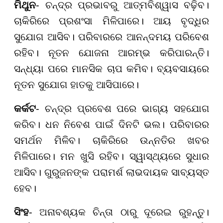
ମିଥୁନ
- ଚନ୍ଦ୍ର ପ୍ରଭାବରୁ ଆତ୍ମବିଶ୍ୱାସ ବଢ଼ିବ।
ଚାକିରିରେ ପ୍ରଶଂସା ମିଳିପାରେ। ଆୟ ବୃଦ୍ଧିର
ସୁଯୋଗ ଆସିବ। ପରିବାରରେ ଆନନ୍ଦମୟ ପରିବେଶ
ରହିବ। ନୂତନ ଯୋଜନା ଆରମ୍ଭ କରିପାରନ୍ତି।
ସନ୍ଧ୍ୟା ପରେ ମାନସିକ ଚାପ କମିବ। ବ୍ୟବସାୟରେ
ନୂତନ ସୁଯୋଗ ହାତକୁ ଆସିପାରେ।
କର୍କଟ
- ଚନ୍ଦ୍ର ପ୍ରବେଶ ପରେ ଭାଗ୍ୟ ସହଯୋଗ
କରିବ। ଧନ ନିବେଶ ପାଇଁ ଦିନଟି ଭଲ। ପରିବାରର
ସମର୍ଥନ ମିଳିବ। ଚାକିରିରେ ଉନ୍ନତିର ଖବର
ମିଳିପାରେ। ମନ ଖୁସି ରହିବ। ସ୍ୱାସ୍ଥ୍ୟରେ ସୁଧାର
ଆସିବ। ଗୁରୁଜନଙ୍କ ପରାମର୍ଶ ଲାଭଦାୟକ ସାବ୍ୟସ୍ତ
ହେବ।
ସିଂହ
- ଅନାବଶ୍ୟକ ଚିନ୍ତା ଠାରୁ ଦୂରେଇ ରୁହନ୍ତୁ।