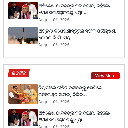
ଅଖିଳେଶ ଯାଦବଙ୍କ ବଡ଼ ବୟାନ, କହିଲେ-
EVM ସମାଲୋଚନାରୁ ଧ୍ୟା...
August 06, 2026
ଅଗ୍ନି-୪ କ୍ଷେପଣାସ୍ତ୍ରର ସଫଳ ପରୀକ୍ଷଣ,
୪୦୦୦ କି.ମି. ପର୍...
August 06, 2026
ରାଜନୀତି
View More
ଦିଲ୍ଲୀରେ ନୀତିନ ନବୀନଙ୍କୁ ଭେଟିଲେ
ମନମୋହନ ସାମଲ, ବିଭିନ...
August 06, 2026
ଅଖିଳେଶ ଯାଦବଙ୍କ ବଡ଼ ବୟାନ, କହିଲେ-
EVM ସମାଲୋଚନାରୁ ଧ୍ୟା...
August 06, 2026