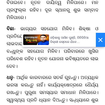
ବିତାଇବେ। ନୂତନ ଦାୟିତ୍ୱ ମିଳିପାରେ। ମନ
ପ୍ରଫୁଲ୍ଲ ରହିବ। ଦୂର ସ୍ଥାନରୁ ଶୁଭ ସମ୍ବାଦ
ମିଳିପାରେ।
ବିଛା
- ଭାଗ୍ୟର ସହଯୋଗ ମିଳିବ। ଶିକ୍ଷା ଓ
ପ୍ରତିଯୋଗିତାରେ ସଫଳତା ଆସିବ। ଯାତ୍ରା
×
ଓଡ଼ିଶାକୁ ଆସିବ ପୁଞ୍ଜି, ତିନିଦିନିଆ
ଦିଲ୍ଲୀ ଗସ୍ତରେ ଯିବେ
ଲାଭଦାୟକ ହେବ। ଧାର୍ମିକ କାର୍ଯ୍ୟରେ ମନ ଲାଗିବ।
ମୁଖ୍ୟମନ୍ତ୍ରୀ ମୋହନ ମାଝୀ
ବନ୍ଧୁଙ୍କ ସହଯୋଗ ମିଳିବ। ପରିବାରରେ ଖୁସିର
ପରିବେଶ ରହିବ। ନୂତନ ଯୋଜନା ଭବିଷ୍ୟତରେ ଲାଭ
ଦେବ।
ଧନୁ
- ଆର୍ଥିକ କାରବାରରେ ସତର୍କ ରୁହନ୍ତୁ। ଅତ୍ୟଧିକ
ଭରସା କରନ୍ତୁ ନାହିଁ। କାର୍ଯ୍ୟକ୍ଷେତ୍ରରେ ଧୈର୍ଯ୍ୟ
ରଖନ୍ତୁ। ପୁରୁଣା ସମସ୍ୟାର ସମାଧାନ ମିଳିପାରେ।
ସ୍ୱାସ୍ଥ୍ୟ ପ୍ରତି ଧ୍ୟାନ ଦିଅନ୍ତୁ। ସନ୍ଧ୍ୟାରେ ଶୁଭ