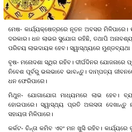
ମେଷ- କାର୍ଯ୍ୟକ୍ଷେତ୍ରରେ ନୂତନ ଅବସର ମିଳିପାରେ। ଉର୍
ଦରକାର। ଧନ ଲାଭର ସୁଯୋଗ ରହିଛି, ତଥାପି ଅନାବଶ୍ୟକ
ପରିଚୟ ଲାଭଦାୟକ ହେବ। ସ୍ୱାସ୍ଥ୍ୟରେ ମୁଣ୍ଡବ୍ୟଥା
ବୃଷ- ମନୋଦଶା ସ୍ଥିର ରହିବ। ଦୀର୍ଘଦିନର ଯୋଜନାରେ ପ୍ର
ନିବେଶ ପୂର୍ବରୁ ଭଲଭାବେ ଭାବନ୍ତୁ। ଦାମ୍ପତ୍ୟ ଜୀବନରେ
ଧନ ଫେରିପାରେ।
ମିଥୁନ- ଯୋଗାଯୋଗ ମାଧ୍ୟମରେ ଲାଭ ହେବ। ବ୍ୟ
ହୋଇପାରେ। ସ୍ୱାସ୍ଥ୍ୟ ପ୍ରତି ଅଲସତା ଦେଖାନ୍ତୁ ନାହ
ସହାୟତା ମିଳିପାରେ।
କର୍କଟ- ଚିନ୍ତା କମିବ ଏବଂ ମନ ଖୁସି ରହିବ। କାର୍ଯ୍ୟରେ