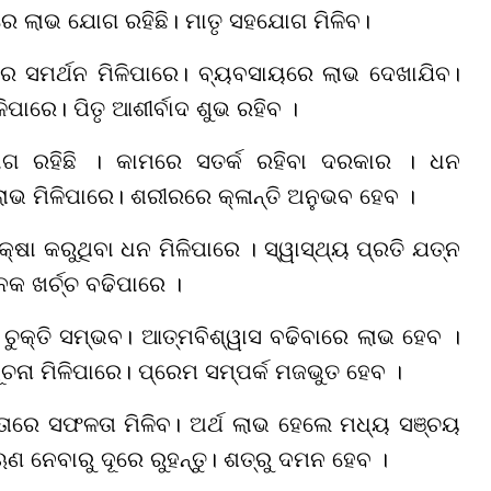
େ ଲାଭ ଯୋଗ ରହିଛି। ମାତୃ ସହଯୋଗ ମିଳିବ।
କର ସମର୍ଥନ ମିଳିପାରେ। ବ୍ୟବସାୟରେ ଲାଭ ଦେଖାଯିବ।
ପାରେ। ପିତୃ ଆଶୀର୍ବାଦ ଶୁଭ ରହିବ ।
ର ଯୋଗ ରହିଛି । କାମରେ ସତର୍କ ରହିବା ଦରକାର । ଧନ
ଭ ମିଳିପାରେ। ଶରୀରରେ କ୍ଳାନ୍ତି ଅନୁଭବ ହେବ ।
୍ଷା କରୁଥିବା ଧନ ମିଳିପାରେ । ସ୍ୱାସ୍ଥ୍ୟ ପ୍ରତି ଯତ୍ନ
କ ଖର୍ଚ୍ଚ ବଢିପାରେ ।
ଚୁକ୍ତି ସମ୍ଭବ। ଆତ୍ମବିଶ୍ୱାସ ବଢିବାରେ ଲାଭ ହେବ ।
ା ମିଳିପାରେ। ପ୍ରେମ ସମ୍ପର୍କ ମଜଭୁତ ହେବ ।
ିତାରେ ସଫଳତା ମିଳିବ। ଅର୍ଥ ଲାଭ ହେଲେ ମଧ୍ୟ ସଞ୍ଚୟ
 ନେବାରୁ ଦୂରେ ରୁହନ୍ତୁ। ଶତ୍ରୁ ଦମନ ହେବ ।