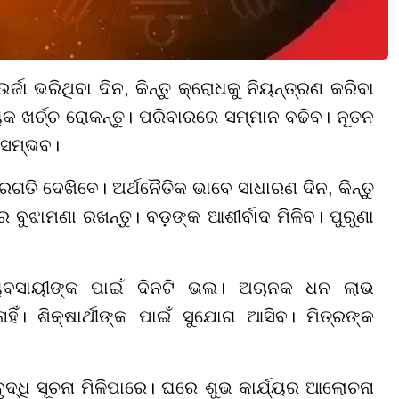
ଜା ଭରିଥିବା ଦିନ, କିନ୍ତୁ କ୍ରୋଧକୁ ନିୟନ୍ତ୍ରଣ କରିବା
 ଖର୍ଚ୍ଚ ରୋକନ୍ତୁ। ପରିବାରରେ ସମ୍ମାନ ବଢିବ। ନୂତନ
 ସମ୍ଭବ।
ଗତି ଦେଖିବେ। ଅର୍ଥନୈତିକ ଭାବେ ସାଧାରଣ ଦିନ, କିନ୍ତୁ
 ବୁଝାମଣା ରଖନ୍ତୁ। ବଡ଼ଙ୍କ ଆଶୀର୍ବାଦ ମିଳିବ। ପୁରୁଣା
ବସାୟୀଙ୍କ ପାଇଁ ଦିନଟି ଭଲ। ଅଚାନକ ଧନ ଲାଭ
ିଁ। ଶିକ୍ଷାର୍ଥୀଙ୍କ ପାଇଁ ସୁଯୋଗ ଆସିବ। ମିତ୍ରଙ୍କ
 ବୃଦ୍ଧି ସୂଚନା ମିଳିପାରେ। ଘରେ ଶୁଭ କାର୍ଯ୍ୟର ଆଲୋଚନା