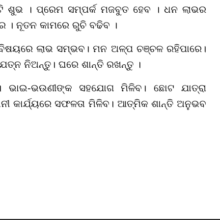
ନଟି ଶୁଭ । ପ୍ରେମ ସମ୍ପର୍କ ମଜବୁତ ହେବ । ଧନ ଲାଭର
ରେ । ନୂତନ କାମରେ ରୁଚି ବଢିବ ।
 ବିଷୟରେ ଲାଭ ସମ୍ଭବ। ମନ ଅଳ୍ପ ଚଞ୍ଚଳ ରହିପାରେ।
 ଯତ୍ନ ନିଅନ୍ତୁ। ଘରେ ଶାନ୍ତି ରଖନ୍ତୁ ।
ିବ। ଭାଇ-ଭଉଣୀଙ୍କ ସହଯୋଗ ମିଳିବ। ଛୋଟ ଯାତ୍ରା
ାର୍ଯ୍ୟରେ ସଫଳତା ମିଳିବ। ଆତ୍ମିକ ଶାନ୍ତି ଅନୁଭବ