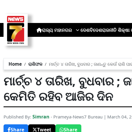
ରାଜ୍ୟ
ମହାନଗର
ଦେଶ
ବିଦେଶ
ରାଜନୀତି
ଶିକ୍ଷା 
Home
ରାଶିଫଳ
ମାର୍ଚ୍ଚ ୪ ତାରିଖ, ବୁଧବାର ; ଜାଣନ୍ତୁ କେଉଁ ରାଶି ପ
ମାର୍ଚ୍ଚ ୪ ତାରିଖ, ବୁଧବାର ; ଜ
କେମିତି ରହିବ ଆଜିର ଦିନ
Simran
Published By:
- Prameya-News7 Bureau | March 04, 
Share
Tweet
Share