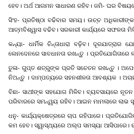
ହେବ। ଅର୍ଥ ଆଗମନ ସାଧାରଣ ରହିବ। ଜମି- ଘର ବିଷୟର
ସିଂହ- ପ୍ରତିଷ୍ଠା ବଢିବାର ସମୟ। ଉଚ୍ଚ ଅଧିକାରୀଙ୍
ଆତ୍ମବିଶ୍ୱାସ ବଢିବ। ସରକାରୀ କାର୍ଯ୍ୟରେ ସଫଳତା ମିଳି
କନ୍ୟା- ଧାର୍ମିକ ଚିନ୍ତାଧାରା ବଢ଼ିବ। ଦୂରଯାତ୍ରା
ଲେନଦେନରେ ସାବଧାନତା ରଖନ୍ତୁ । ପ୍ରତିଯୋଗିତାରେ ଲା
ତୁଳା- ଗୁପ୍ତ ଶତ୍ରୁଙ୍କ ପ୍ରତି ସଚେତନ ରଖନ୍ତୁ । ଅପେକ
ନିଅନ୍ତୁ । ଦାମ୍ପତ୍ୟରେ ସହନଶୀଳତା ଆବଶ୍ୟକ । ଅଚାନ
ବିଛା- ସାଥୀଙ୍କ ସହଯୋଗ ମିଳିବ। ବ୍ୟବସାୟରେ ନୂତନ 
ପରିବାରରେ ସମନ୍ୱୟ ରହିବ। ଆଇନ ମାମଲାରେ ଲାଭ ସୂଚନ
ଧନୁ- କାର୍ଯ୍ୟକ୍ଷେତ୍ରରେ ଚାପ ରହିପାରେ। ପ୍ରତିଯୋଗ
କମ ହେବ। ସ୍ୱାସ୍ଥ୍ୟରେ ଅଲ୍ପ ସମସ୍ୟା ଆସିପାରେ। ଋଣ