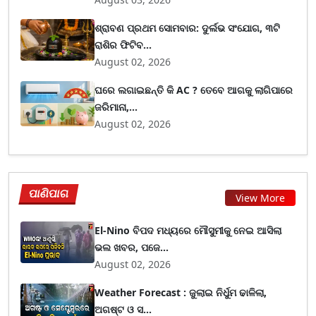
ଶ୍ରାବଣ ପ୍ରଥମ ସୋମବାର: ଦୁର୍ଲଭ ସଂଯୋଗ, ୩ଟି
ରାଶିର ଫିଟିବ...
August 02, 2026
ଘରେ ଲଗାଇଛନ୍ତି କି AC ? ତେବେ ଆଗକୁ ଲାଗିପାରେ
ଜରିମାନା,...
August 02, 2026
ପାଣିପାଗ
View More
El-Nino ବିପଦ ମଧ୍ୟରେ ମୌସୁମୀକୁ ନେଇ ଆସିଲା
ଭଲ ଖବର, ପଜେ...
August 02, 2026
Weather Forecast : ଜୁଲାଇ ନିର୍ଧୁମ ଢାଳିଲା,
ଅଗଷ୍ଟ ଓ ସ...