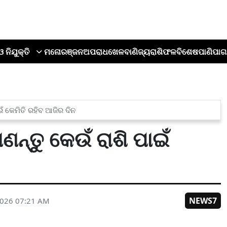
ଓ ନିଯୁକ୍ତି
ମନୋରଞ୍ଜନ
ଅପରାଧ
ଖେଳ
ବାଣିଜ୍ୟ
ରାଶିଫଳ
ବିଶେଷ
ପାଣିପାଗ
ାଇଁ କେମିତି ରହିବ ଆଜିର ଦିନ
ାଣନ୍ତୁ କେଉଁ ରାଶି ପାଇଁ
NEWS7
2026 07:21 AM