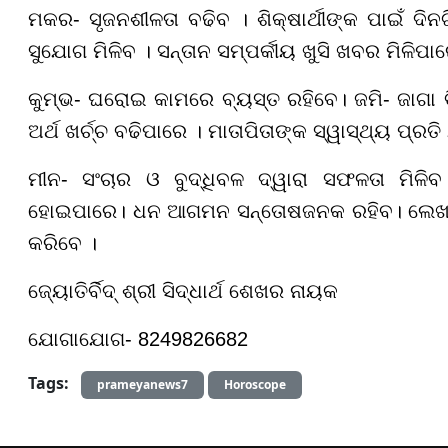
ମକର- ସୃଜନଶୀଳତା ବଢିବ । ଶିକ୍ଷାର୍ଥୀଙ୍କ ପାଇଁ ଦି
ସୁଯୋଗ ମିଳିବ । ସନ୍ତାନ ସମ୍ପର୍କୀୟ ଖୁସି ଖବର ମିଳିପା
କୁମ୍ଭ- ଘରୋଇ କାମରେ ବ୍ୟସ୍ତ ରହିବେ। ଜମି- ଜାଗା
ଅର୍ଥ ଖର୍ଚ୍ଚ ବଢିପାରେ । ମାତାପିତାଙ୍କ ସ୍ୱାସ୍ଥ୍ୟ ପ୍ରତି
ମୀନ- ସଂଚାର ଓ ବୁଦ୍ଧିବଳ ଦ୍ୱାରା ସଫଳତା ମିଳ
ହୋଇପାରେ। ଧନ ଆଗମନ ସନ୍ତୋଷଜନକ ରହିବ। ଲେଖନୀ କ
କରିବେ ।
ଜ୍ୟୋତିର୍ବିଦ୍ ଶ୍ରୀ ସିଦ୍ଧାର୍ଥ ଶେଖର ନାୟକ
ଯୋଗାଯୋଗ- 8249826682
Tags:
prameyanews7
Horoscope