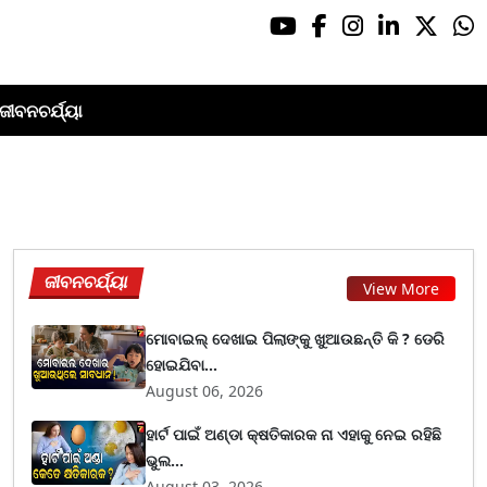
ଜୀବନଚର୍ଯ୍ୟା
ଜୀବନଚର୍ଯ୍ୟା
View More
ମୋବାଇଲ୍ ଦେଖାଇ ପିଲାଙ୍କୁ ଖୁଆଉଛନ୍ତି କି ? ଡେରି
ହୋଇଯିବା...
August 06, 2026
ହାର୍ଟ ପାଇଁ ଅଣ୍ଡା କ୍ଷତିକାରକ ନା ଏହାକୁ ନେଇ ରହିଛି
ଭୁଲ...
August 03, 2026