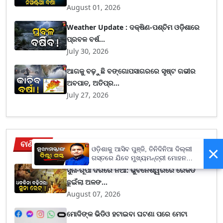
August 01, 2026
Weather Update : ଦକ୍ଷିଣ-ପଶ୍ଚିମ ଓଡ଼ିଶାରେ
ପ୍ରବଳ ବର୍ଷ...
July 30, 2026
ଆଗକୁ ବଢ଼ୁଛି ବଙ୍ଗୋପସାଗରରେ ସୃଷ୍ଟ ଗଭୀର
ଅବପାତ, ଅତିପ୍ର...
July 27, 2026
ବାଣିଜ୍ୟ
View More
×
ଓଡ଼ିଶାକୁ ଆସିବ ପୁଞ୍ଜି, ତିନିଦିନିଆ ଦିଲ୍ଲୀ
ଗସ୍ତରେ ଯିବେ ମୁଖ୍ୟମନ୍ତ୍ରୀ ମୋହନ
ମାଝୀ
ସୁନା-ରୂପା ଦରରେ ନିଆଁ: ଭୁବନେଶ୍ୱରରେ ରେକର୍ଡ
ଛୁଇଁଲା ଅଳଙ...
August 07, 2026
ମୋଦିଙ୍କ ଭିଡିଓ ହଟାଇବା ଘଟଣା ପରେ ମେଟା