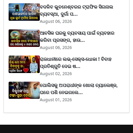
ବଦଳିବ ଭୁବନେଶ୍ବରର ଟ୍ରାଫିକ ସିଗନାଲ
ବ୍ୟବସ୍ଥା, ଦୁର୍ଗା ପ...
August 06, 2026
ଆବସିକ ଘରକୁ ବ୍ୟବସାୟ ପାଇଁ ବ୍ୟବହାର
କରିବା ପ୍ରସଙ୍ଗ, ହାଉ...
August 06, 2026
ରାଜଧାନୀରେ ଲଭ୍-ସେକ୍ସ-ଧୋକା ! ବିବାହ
ପ୍ରତିଶ୍ରୁତି ଦେଇ ଷ...
August 02, 2026
ପୋଲିସକୁ ଅପରାଧୀଙ୍କ ଖୋଲା ଚ୍ୟାଲେଞ୍ଜ,
ଘରେ ପଶି ନେଇଗଲେ...
August 01, 2026