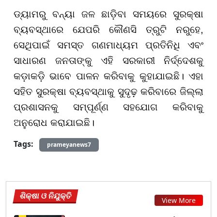
ଡ୍ୟାମରୁ ବନ୍ୟା ଜଳ ଛାଡ଼ିବା ସମୟରେ ସୁରକ୍ଷା
ବ୍ୟବସ୍ଥାରେ ଯେପରି କୌଣସି ତ୍ରୁଟି ନରୁହେ,
ସେଥିପାଇଁ ସମସ୍ତ ଗଣମାଧ୍ୟମ ପ୍ରତିନିଧି ଏବଂ
ସାଧାରଣ ଜନତାଙ୍କୁ ଏହି ସରକାରୀ ନିର୍ଦ୍ଦେଶକୁ
କଡ଼ାକଡ଼ି ଭାବେ ପାଳନ କରିବାକୁ କୁହାଯାଇଛି। ଏହା
ସହିତ ସୁରକ୍ଷା ବ୍ୟବସ୍ଥାକୁ ସୁଦୃଢ଼ କରିବାରେ ଜିଲ୍ଲା
ପ୍ରଶାସନକୁ ସମ୍ପୂର୍ଣ୍ଣ ସହଯୋଗ କରିବାକୁ
ଅନୁରୋଧ କରାଯାଇଛି।
Tags:
prameyanews7
ଶିକ୍ଷା ଓ ନିଯୁକ୍ତି
View More