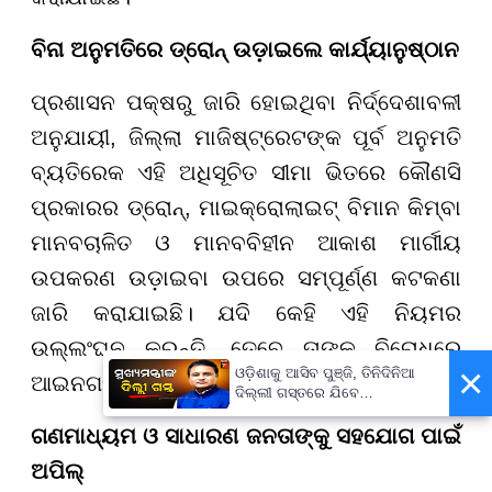
ବିନା ଅନୁମତିରେ ଡ୍ରୋନ୍ ଉଡ଼ାଇଲେ କାର୍ଯ୍ୟାନୁଷ୍ଠାନ
ପ୍ରଶାସନ ପକ୍ଷରୁ ଜାରି ହୋଇଥିବା ନିର୍ଦ୍ଦେଶାବଳୀ
ଅନୁଯାୟୀ, ଜିଲ୍ଲା ମାଜିଷ୍ଟ୍ରେଟଙ୍କ ପୂର୍ବ ଅନୁମତି
ବ୍ୟତିରେକ ଏହି ଅଧିସୂଚିତ ସୀମା ଭିତରେ କୌଣସି
ପ୍ରକାରର ଡ୍ରୋନ୍, ମାଇକ୍ରୋଲାଇଟ୍ ବିମାନ କିମ୍ବା
ମାନବଚାଳିତ ଓ ମାନବବିହୀନ ଆକାଶ ମାର୍ଗୀୟ
ଉପକରଣ ଉଡ଼ାଇବା ଉପରେ ସମ୍ପୂର୍ଣ୍ଣ କଟକଣା
ଜାରି କରାଯାଇଛି। ଯଦି କେହି ଏହି ନିୟମର
ଉଲ୍ଲଂଘନ କରନ୍ତି, ତେବେ ତାଙ୍କ ବିରୋଧରେ
×
ଓଡ଼ିଶାକୁ ଆସିବ ପୁଞ୍ଜି, ତିନିଦିନିଆ
ଆଇନଗତ କାର୍ଯ୍ୟାନୁଷ୍ଠାନ ଗ୍ରହଣ କରାଯିବ।
ଦିଲ୍ଲୀ ଗସ୍ତରେ ଯିବେ
ମୁଖ୍ୟମନ୍ତ୍ରୀ ମୋହନ ମାଝୀ
ଗଣମାଧ୍ୟମ ଓ ସାଧାରଣ ଜନତାଙ୍କୁ ସହଯୋଗ ପାଇଁ
ଅପିଲ୍