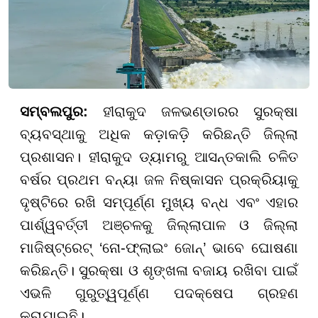
ସମ୍ବଲପୁର:
ହୀରାକୁଦ ଜଳଭଣ୍ଡାରର ସୁରକ୍ଷା
ବ୍ୟବସ୍ଥାକୁ ଅଧିକ କଡ଼ାକଡ଼ି କରିଛନ୍ତି ଜିଲ୍ଲା
ପ୍ରଶାସନ। ହୀରାକୁଦ ଡ୍ୟାମରୁ ଆସନ୍ତକାଲି ଚଳିତ
ବର୍ଷର ପ୍ରଥମ ବନ୍ୟା ଜଳ ନିଷ୍କାସନ ପ୍ରକ୍ରିୟାକୁ
ଦୃଷ୍ଟିରେ ରଖି ସମ୍ପୂର୍ଣ୍ଣ ମୁଖ୍ୟ ବନ୍ଧ ଏବଂ ଏହାର
ପାର୍ଶ୍ୱବର୍ତ୍ତୀ ଅଞ୍ଚଳକୁ ଜିଲ୍ଲାପାଳ ଓ ଜିଲ୍ଲା
ମାଜିଷ୍ଟ୍ରେଟ୍ ‘ନୋ-ଫ୍ଲାଇଂ ଜୋନ୍’ ଭାବେ ଘୋଷଣା
କରିଛନ୍ତି। ସୁରକ୍ଷା ଓ ଶୃଙ୍ଖଳା ବଜାୟ ରଖିବା ପାଇଁ
ଏଭଳି ଗୁରୁତ୍ୱପୂର୍ଣ୍ଣ ପଦକ୍ଷେପ ଗ୍ରହଣ
କରାଯାଇଛି।