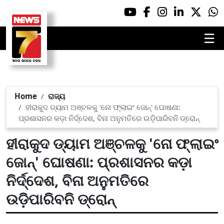
☰
Home
ରାଜ୍ୟ
ହୀରାକୁଦ ଡ୍ୟାମ ଅଞ୍ଚଳକୁ 'ନୋ ଫ୍ଲାଇଂ ଜୋନ୍' ଘୋଷଣା:
ପ୍ରଶାସନର କଡ଼ା ନିର୍ଦ୍ଦେଶ, ବିନା ଅନୁମତିରେ ଉଡ଼ିପାରିବନି ଡ୍ରୋନ୍
ହୀରାକୁଦ ଡ୍ୟାମ ଅଞ୍ଚଳକୁ 'ନୋ ଫ୍ଲାଇଂ
ଜୋନ୍' ଘୋଷଣା: ପ୍ରଶାସନର କଡ଼ା
ନିର୍ଦ୍ଦେଶ, ବିନା ଅନୁମତିରେ
ଉଡ଼ିପାରିବନି ଡ୍ରୋନ୍