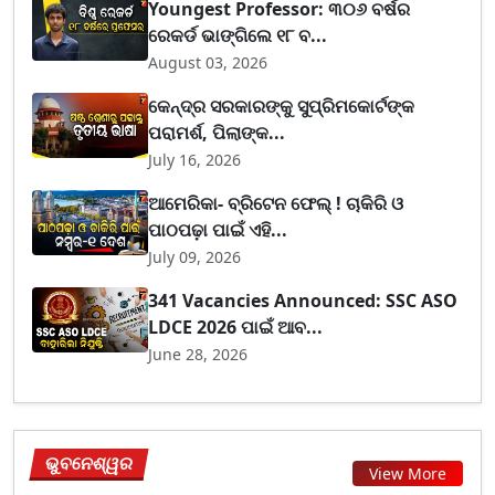
Youngest Professor: ୩୦୬ ବର୍ଷର
ରେକର୍ଡ ଭାଙ୍ଗିଲେ ୧୮ ବ...
August 03, 2026
କେନ୍ଦ୍ର ସରକାରଙ୍କୁ ସୁପ୍ରିମକୋର୍ଟଙ୍କ
ପରାମର୍ଶ, ପିଲାଙ୍କ...
July 16, 2026
ଆମେରିକା- ବ୍ରିଟେନ ଫେଲ୍ ! ଚାକିରି ଓ
ପାଠପଢ଼ା ପାଇଁ ଏହି...
July 09, 2026
341 Vacancies Announced: SSC ASO
LDCE 2026 ପାଇଁ ଆବ...
June 28, 2026
ଭୁବନେଶ୍ୱର
View More