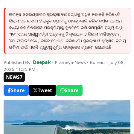
ହୀରାକୁଦ ଜଳଭଣ୍ଡାରର ସୁରକ୍ଷା ବ୍ୟବସ୍ଥାକୁ ଅଧିକ କଡ଼ାକଡ଼ି କରିଛନ୍ତି
ଜିଲ୍ଲା ପ୍ରଶାସନ। ହୀରାକୁଦ ଡ୍ୟାମରୁ ଆସନ୍ତକାଲି ଚଳିତ ବର୍ଷର ପ୍ରଥମ
ବନ୍ୟା ଜଳ ନିଷ୍କାସନ ପ୍ରକ୍ରିୟାକୁ ଦୃଷ୍ଟିରେ ରଖି ସମ୍ପୂର୍ଣ୍ଣ ମୁଖ୍ୟ ବନ୍ଧ
ଏବଂ ଏହାର ପାର୍ଶ୍ୱବର୍ତ୍ତୀ ଅଞ୍ଚଳକୁ ଜିଲ୍ଲାପାଳ ଓ ଜିଲ୍ଲା ମାଜିଷ୍ଟ୍ରେଟ୍
‘ନୋ-ଫ୍ଲାଇଂ ଜୋନ୍’ ଭାବେ ଘୋଷଣା କରିଛନ୍ତି। ସୁରକ୍ଷା ଓ ଶୃଙ୍ଖଳା ବଜାୟ
ରଖିବା ପାଇଁ ଏଭଳି ଗୁରୁତ୍ୱପୂର୍ଣ୍ଣ ପଦକ୍ଷେପ ଗ୍ରହଣ କରାଯାଇଛି।
Deepak
Published By:
- Prameya-News7 Bureau | July 08,
2026 11:35 PM
NEWS7
Share
Tweet
Share