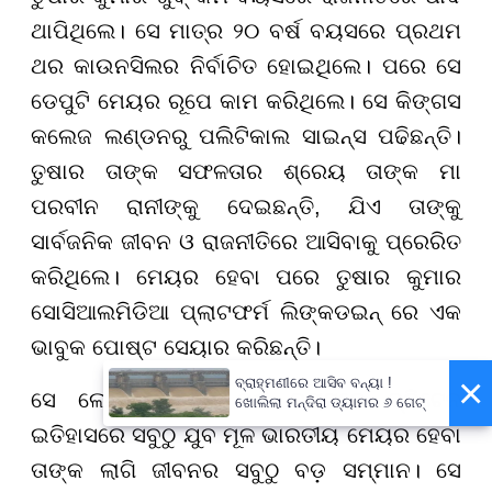
ଥାପିଥିଲେ। ସେ ମାତ୍ର ୨୦ ବର୍ଷ ବୟସରେ ପ୍ରଥମ
ଥର କାଉନସିଲର ନିର୍ବାଚିତ ହୋଇଥିଲେ। ପରେ ସେ
ଡେପୁଟି ମେୟର ରୂପେ କାମ କରିଥିଲେ। ସେ କିଙ୍ଗସ
କଲେଜ ଲଣ୍ଡନରୁ ପଲିଟିକାଲ ସାଇନ୍ସ ପଢିଛନ୍ତି।
ତୁଷାର ତାଙ୍କ ସଫଳତାର ଶ୍ରେୟ ତାଙ୍କ ମା
ପରବୀନ ରାନୀଙ୍କୁ ଦେଇଛନ୍ତି, ଯିଏ ତାଙ୍କୁ
ସାର୍ବଜନିକ ଜୀବନ ଓ ରାଜନୀତିରେ ଆସିବାକୁ ପ୍ରେରିତ
କରିଥିଲେ। ମେୟର ହେବା ପରେ ତୁଷାର କୁମାର
ସୋସିଆଲମିଡିଆ ପ୍ଲାଟଫର୍ମ ଲିଙ୍କଡଇନ୍ ରେ ଏକ
ଭାବୁକ ପୋଷ୍ଟ ସେୟାର କରିଛନ୍ତି।
×
ବ୍ରାହ୍ମଣୀରେ ଆସିବ ବନ୍ୟା !
ସେ ଲେଖିଛନ୍ତି ୨୩ ବର୍ଷ ବୟସରେ ବ୍ରିଟେନ
ଖୋଲିଲା ମନ୍ଦିରା ଡ୍ୟାମର ୬ ଗେଟ୍
ଇତିହାସରେ ସବୁଠୁ ଯୁବ ମୂଳ ଭାରତୀୟ ମେୟର ହେବା
ତାଙ୍କ ଲାଗି ଜୀବନର ସବୁଠୁ ବଡ଼ ସମ୍ମାନ। ସେ