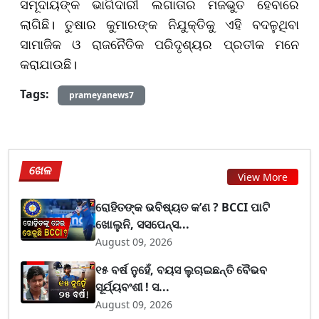
ସମୂଦାୟଙ୍କ ଭାଗିଦାରୀ ଲଗାତାର ମଜଭୁତ ହେବାରେ
ଲାଗିଛି। ତୁଷାର କୁମାରଙ୍କ ନିଯୁକ୍ତିକୁ ଏହି ବଦଳୁଥିବା
ସାମାଜିକ ଓ ରାଜନୈତିକ ପରିଦୃଶ୍ୟର ପ୍ରତୀକ ମନେ
କରାଯାଉଛି।
Tags:
prameyanews7
ଖେଳ
View More
ରୋହିତଙ୍କ ଭବିଷ୍ୟତ କ’ଣ ? BCCI ପାଟି
ଖୋଲୁନି, ସସପେନ୍ସ...
August 09, 2026
୧୫ ବର୍ଷ ନୁହେଁ, ବୟସ ଲୁଚାଇଛନ୍ତି ବୈଭବ
ସୂର୍ଯ୍ୟବଂଶୀ ! ସ...
August 09, 2026