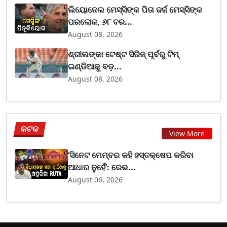
ଲିୟୋନେଲ ମେସ୍ସିଙ୍କ ପିତା ଜର୍ଜ ମେସ୍ସିଙ୍କ
ପରଲୋକ, ୬୮ ବର...
August 08, 2026
ଶ୍ରୀଲଙ୍କା ଟେଷ୍ଟ ସିରିଜ୍‌ ପୂର୍ବରୁ ଟିମ୍‌
ଇଣ୍ଡିଆକୁ ବଡ଼...
August 08, 2026
କଟକ
View More
‘ସିନେଟ ମେମ୍ବର କହି ହସ୍ତକ୍ଷେପ କରିବା
ଆଧାର ନୁହେଁ’: ରେଭ...
August 06, 2026