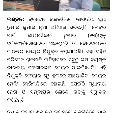
ଲଣ୍ଡନ:
ବ୍ରିଟେନ ରାଜନୀତିରେ ଭାରତୀୟ ପୁଅ
ତୁଷାର କୁମାର ନୂଆ ଇତିହାସ ରଚିଛନ୍ତି। ଲେବର
ପାର୍ଟି କାଉନସିଲର ତୁଷାର (୨୩)ଙ୍କୁ
ହର୍ଟଫୋର୍ଡସେୟାରର ଏଲଷ୍ଟ୍ରି ଓ ବୋରହମଉଡ
ଟାଉନର ମେୟର ନିଯୁକ୍ତ କରାଯାଇଛି। ଏହା ସହିତ
ବ୍ରିଟେନ ରାଜନୀତି ଇତିହାସରେ ସବୁଠୁ କମ ବୟଷ୍କ
ଭାରତୀୟ ବଂଶୋଦଭବ ମେୟର ପାଲଟିଛନ୍ତି। ଏହି
ନିଯୁକ୍ତି ଫେୟାର ୱେ ହଲରେ ଆୟୋଜିତ ‘ମେୟର
ମେକିଂ ସେରିମନି’ରେ ହୋଇଛି, ଯେଉଁଠି ସ୍ଥାନୀୟ
ନେତା ଓ ସମୂଦାୟର ଲୋକେ ତାଙ୍କୁ ସ୍ୱାଗତ
କରିଛନ୍ତି।
ତୁଷାର କୁମାର ଖୁବ୍ କମ ବୟସରେ ରାଜନୀତିରେ ପାଦ