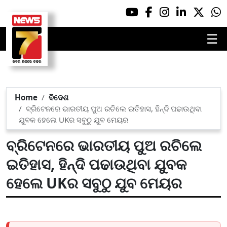
☰
Home
ବିଦେଶ
ବ୍ରିଟେନରେ ଭାରତୀୟ ପୁଅ ରଚିଲେ ଇତିହାସ, ହିନ୍ଦି ପଢାଉଥିବା
ଯୁବକ ହେଲେ UKର ସବୁଠୁ ଯୁବ ମେୟର
ବ୍ରିଟେନରେ ଭାରତୀୟ ପୁଅ ରଚିଲେ
ଇତିହାସ, ହିନ୍ଦି ପଢାଉଥିବା ଯୁବକ
ହେଲେ UKର ସବୁଠୁ ଯୁବ ମେୟର