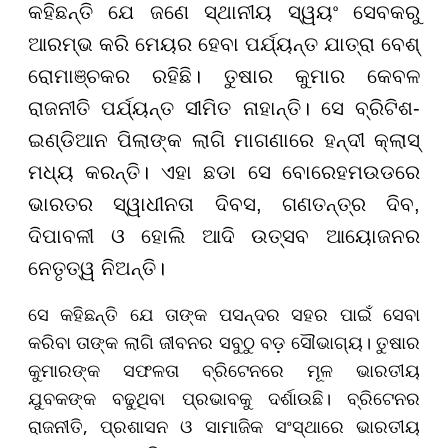
କହିଛନ୍ତି ଯେ ଜଣେ ସ୍ଥାନୀୟ ସ୍ୱୟଂ ସେବକରୁ
ଆରମ୍ଭ କରି ମେୟର ହେବା ପର୍ଯ୍ୟନ୍ତ ଯାତ୍ରା ବେଶ୍
ରୋମାଞ୍ଚକର ରହିଛି। ତୁଷାର କୁମାର କେବଳ
ରାଜନୀତି ପର୍ଯ୍ୟନ୍ତ ସୀମିତ ନାହାନ୍ତି। ସେ ବ୍ରିଟିଶ-
ଇଣ୍ଡିଆନ ପିଲାଙ୍କ ଲାଗି ମାଗଣାରେ ହନ୍ଦୀ କ୍ଲାସ୍
ମଧ୍ୟ କରନ୍ତି। ଏହା ଛଡା ସେ ବୋରେହମଉଡରେ
ଭାରତର ସ୍ୱାଧୀନତା ଦିବସ, ଗଣତନ୍ତ୍ର ଦିବ,
ଦିପାବଳୀ ଓ ହୋଲି ଆଦି ଉତ୍ସବ ଆୟୋଜନର
ନେତୃତ୍ୱ ନିଅନ୍ତି।
ସେ କହିଛନ୍ତି ଯେ ତାଙ୍କ ପସନ୍ଦର ସହର ପାଇଁ ସେବା
କରିବା ତାଙ୍କ ଲାଗି ଜୀବନର ସବୁଠୁ ବଡ଼ ସୌଭାଗ୍ୟ। ତୁଷାର
କୁମାରଙ୍କ ସଫଳତା ବ୍ରିଟେନରେ ମୂଳ ଭାରତୀୟ
ଯୁବକଙ୍କ ବଢୁଥିବା ପ୍ରଭାବକୁ ଦର୍ଶାଉଛି। ବ୍ରିଟେନର
ରାଜନୀତି, ପ୍ରଶାସନ ଓ ସାମାଜିକ ସଂସ୍ଥାରେ ଭାରତୀୟ