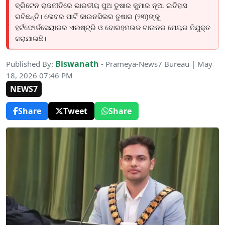
ବ୍ରିଟେନ ରାଜନୀତିରେ ଭାରତୀୟ ପୁଅ ତୁଷାର କୁମାର ନୂଆ ଇତିହାସ
ରଚିଛନ୍ତି। ଲେବର ପାର୍ଟି କାଉନସିଲର ତୁଷାର (୨୩)ଙ୍କୁ
ହର୍ଟଫୋର୍ଡସେୟାରର ଏଲଷ୍ଟ୍ରି ଓ ବୋରହମଉଡ ଟାଉନର ମେୟର ନିଯୁକ୍ତ
କରାଯାଇଛି।
Biswanath
Published By:
- Prameya-News7 Bureau | May
18, 2026 07:46 PM
NEWS7
Share
Tweet
Share