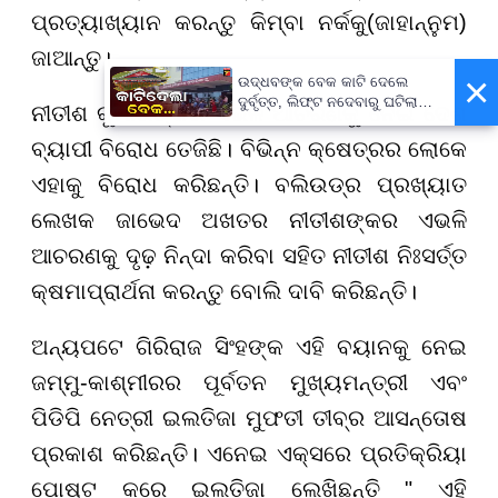
ପ୍ରତ୍ୟାଖ୍ୟାନ କରନ୍ତୁ କିମ୍ବା ନର୍କକୁ(ଜାହାନ୍ନୁମ)
ଜାଆନ୍ତୁ।
×
ଉଦ୍ଧବଙ୍କ ବେକ କାଟି ଦେଲେ
ଦୁର୍ବୃତ୍ତ, ଲିଫ୍ଟ ନଦେବାରୁ ଘଟିଲା
ନୀତୀଶ କୁମାରଙ୍କର ଏଭଳି ଆଚରଣକୁ ନେଇ ଦେଶ
ଘଟଣା...
ବ୍ୟାପୀ ବିରୋଧ ତେଜିଛି। ବିଭିନ୍ନ କ୍ଷେତ୍ରର ଲୋକେ
ଏହାକୁ ବିରୋଧ କରିଛନ୍ତି। ବଲିଉଡ୍ର ପ୍ରଖ୍ୟାତ
ଲେଖକ ଜାଭେଦ ଅଖତର ନୀତୀଶଙ୍କର ଏଭଳି
ଆଚରଣକୁ ଦୃଢ଼ ନିନ୍ଦା କରିବା ସହିତ ନୀତୀଶ ନିଃସର୍ତ୍ତ
କ୍ଷମାପ୍ରାର୍ଥନା କରନ୍ତୁ ବୋଲି ଦାବି କରିଛନ୍ତି।
ଅନ୍ୟପଟେ ଗିରିରାଜ ସିଂହଙ୍କ ଏହି ବୟାନକୁ ନେଇ
ଜମ୍ମୁ-କାଶ୍ମୀରର ପୂର୍ବତନ ମୁଖ୍ୟମନ୍ତ୍ରୀ ଏବଂ
ପିଡିପି ନେତ୍ରୀ ଇଲତିଜା ମୁଫତୀ ତୀବ୍ର ଆସନ୍ତୋଷ
ପ୍ରକାଶ କରିଛନ୍ତି। ଏନେଇ ଏକ୍ସରେ ପ୍ରତିକ୍ରିୟା
ପୋଷ୍ଟ କରେ ଇଲତିଜା ଲେଖିଛନ୍ତି " ଏହି