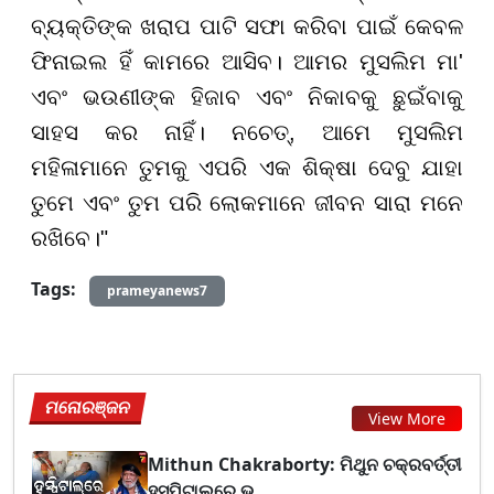
ବ୍ୟକ୍ତିଙ୍କ ଖରାପ ପାଟି ସଫା କରିବା ପାଇଁ କେବଳ
ଫିନାଇଲ ହିଁ କାମରେ ଆସିବ। ଆମର ମୁସଲିମ ମା'
ଏବଂ ଭଉଣୀଙ୍କ ହିଜାବ ଏବଂ ନିକାବକୁ ଛୁଇଁବାକୁ
ସାହସ କର ନାହିଁ। ନଚେତ୍, ଆମେ ମୁସଲିମ
ମହିଳାମାନେ ତୁମକୁ ଏପରି ଏକ ଶିକ୍ଷା ଦେବୁ ଯାହା
ତୁମେ ଏବଂ ତୁମ ପରି ଲୋକମାନେ ଜୀବନ ସାରା ମନେ
ରଖିବେ।"
Tags:
prameyanews7
ମନୋରଞ୍ଜନ
View More
Mithun Chakraborty: ମିଥୁନ ଚକ୍ରବର୍ତ୍ତୀ
ହସ୍ପିଟାଲରେ ଭ...