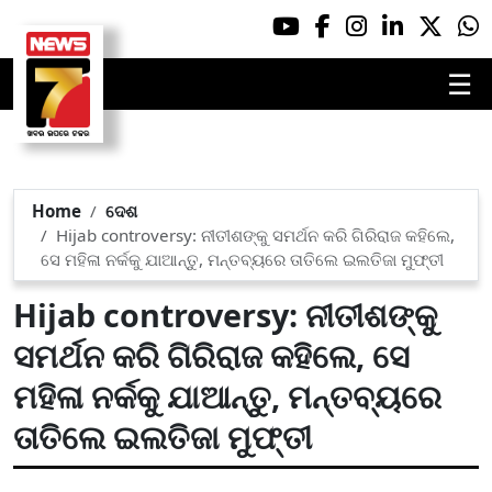
☰
Home
ଦେଶ
Hijab controversy: ନୀତୀଶଙ୍କୁ ସମର୍ଥନ କରି ଗିରିରାଜ କହିଲେ,
ସେ ମହିଳା ନର୍କକୁ ଯାଆନ୍ତୁ, ମନ୍ତବ୍ୟରେ ତାତିଲେ ଇଲତିଜା ମୁଫ୍‌ତୀ
Hijab controversy: ନୀତୀଶଙ୍କୁ
ସମର୍ଥନ କରି ଗିରିରାଜ କହିଲେ, ସେ
ମହିଳା ନର୍କକୁ ଯାଆନ୍ତୁ, ମନ୍ତବ୍ୟରେ
ତାତିଲେ ଇଲତିଜା ମୁଫ୍‌ତୀ