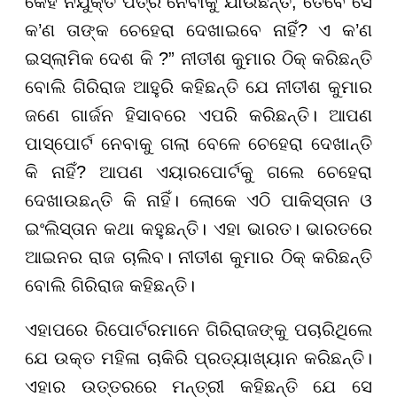
କେହି ନିଯୁକ୍ତି ପତ୍ର ନେବାକୁ ଯାଉଛନ୍ତି, ତେବେ ସେ
କ’ଣ ତାଙ୍କ ଚେହେରା ଦେଖାଇବେ ନାହିଁ? ଏ କ’ଣ
ଇସ୍ଲାମିକ ଦେଶ କି ?” ନୀତୀଶ କୁମାର ଠିକ୍ କରିଛନ୍ତି
ବୋଲି ଗିରିରାଜ ଆହୁରି କହିଛନ୍ତି ଯେ ନୀତୀଶ କୁମାର
ଜଣେ ଗାର୍ଜନ ହିସାବରେ ଏପରି କରିଛନ୍ତି। ଆପଣ
ପାସ୍ପୋର୍ଟ ନେବାକୁ ଗଲା ବେଳେ ଚେହେରା ଦେଖାନ୍ତି
କି ନାହିଁ? ଆପଣ ଏୟାରପୋର୍ଟକୁ ଗଲେ ଚେହେରା
ଦେଖାଉଛନ୍ତି କି ନାହିଁ। ଲୋକେ ଏଠି ପାକିସ୍ତାନ ଓ
ଇଂଲିସ୍ତାନ କଥା କହୁଛନ୍ତି। ଏହା ଭାରତ। ଭାରତରେ
ଆଇନର ରାଜ ଚାଲିବ। ନୀତୀଶ କୁମାର ଠିକ୍ କରିଛନ୍ତି
ବୋଲି ଗିରିରାଜ କହିଛନ୍ତି।
ଏହାପରେ ରିପୋର୍ଟରମାନେ ଗିରିରାଜଙ୍କୁ ପଚାରିଥିଲେ
ଯେ ଉକ୍ତ ମହିଳା ଚାକିରି ପ୍ରତ୍ୟାଖ୍ୟାନ କରିଛନ୍ତି।
ଏହାର ଉତ୍ତରରେ ମନ୍ତ୍ରୀ କହିଛନ୍ତି ଯେ ସେ