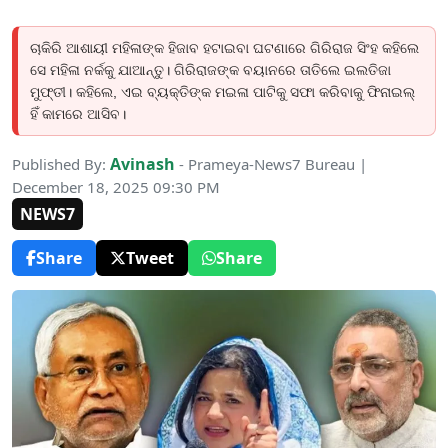
ଚାକିରି ଆଶାୟୀ ମହିଳାଙ୍କ ହିଜାବ ହଟାଇବା ଘଟଣାରେ ଗିରିରାଜ ସିଂହ କହିଲେ
ସେ ମହିଳା ନର୍କକୁ ଯାଆନ୍ତୁ। ଗିରିରାଜଙ୍କ ବୟାନରେ ତାତିଲେ ଇଲତିଜା
ମୁଫ୍‌ତୀ। କହିଲେ, ଏଇ ବ୍ୟକ୍ତିଙ୍କ ମଇଳା ପାଟିକୁ ସଫା କରିବାକୁ ଫିନାଇଲ୍‌
ହିଁ କାମରେ ଆସିବ।
Avinash
Published By:
- Prameya-News7 Bureau |
December 18, 2025 09:30 PM
NEWS7
Share
Tweet
Share