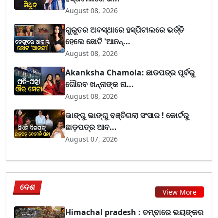
August 08, 2026
ଗୁରୁତର ଅବସ୍ଥାରେ ହସ୍ପିଟାଲରେ ଭର୍ତ୍ତି
ହେଲେ ଛୋଟି 'ଆନନ୍...
August 08, 2026
Akanksha Chamola: ଛାଡପତ୍ର ପୂର୍ବରୁ
ଗୌରବ ଖନ୍ନାଙ୍କ ନା...
August 08, 2026
ଭାଙ୍ଗୁ ଭାଙ୍ଗୁ ବଞ୍ଚିଗଲା ସଂସାର ! କୋର୍ଟରୁ
ଛାଡ଼ପତ୍ର ଆବ...
August 07, 2026
ଦେଶ
View More
Himachal pradesh : ଚମ୍ବାରେ ଭୟଙ୍କର