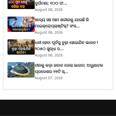
ଦୁର୍ଘଟଣା; ୧୦୦ ଫ...
August 08, 2026
ଖାଦ୍ୟ ସହ ଆମ ଶରୀରକୁ ଯାଉଛି କି
ମାଇକ୍ରୋପ୍ଲାଷ୍ଟିକ୍? ସଂସ...
August 08, 2026
ଧନୀ ହେବା ପୂର୍ବରୁ ବୁଢ଼ା ହୋଇଯିବ ଭାରତ !
୨୦୫୦ ସୁଦ୍ଧା ଦ...
August 08, 2026
ଚୀନକୁ କଡ଼ା ଜବାବ ଦେଲା ଭାରତ; ଅରୁଣାଚଳ
ପ୍ରଦେଶର ୨୭ଟି ସ୍...
August 07, 2026