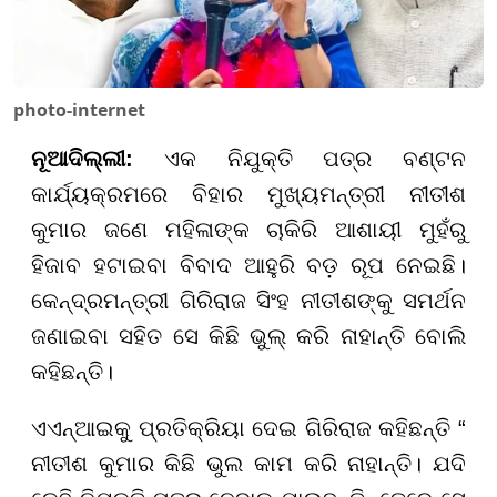
photo-internet
ନୂଆଦିଲ୍ଲୀ:
ଏକ ନିଯୁକ୍ତି ପତ୍ର ବଣ୍ଟନ
କାର୍ଯ୍ୟକ୍ରମରେ ବିହାର ମୁଖ୍ୟମନ୍ତ୍ରୀ ନୀତୀଶ
କୁମାର ଜଣେ ମହିଳାଙ୍କ ଚାକିରି ଆଶାୟୀ ମୁହଁରୁ
ହିଜାବ ହଟାଇବା ବିବାଦ ଆହୁରି ବଡ଼ ରୂପ ନେଇଛି।
କେନ୍ଦ୍ରମନ୍ତ୍ରୀ ଗିରିରାଜ ସିଂହ ନୀତୀଶଙ୍କୁ ସମର୍ଥନ
ଜଣାଇବା ସହିତ ସେ କିଛି ଭୁଲ୍ କରି ନାହାନ୍ତି ବୋଲି
କହିଛନ୍ତି।
ଏଏନ୍ଆଇକୁ ପ୍ରତିକ୍ରିୟା ଦେଇ ଗିରିରାଜ କହିଛନ୍ତି “
ନୀତୀଶ କୁମାର କିଛି ଭୁଲ କାମ କରି ନାହାନ୍ତି। ଯଦି