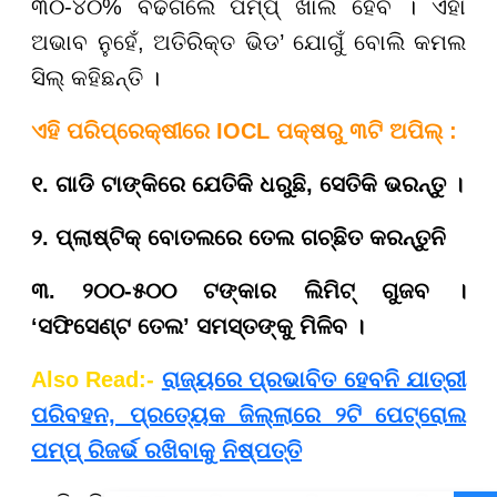
୩୦-୪୦% ବଢିଗଲେ ପମ୍ପ୍ ଖାଲି ହେବ । ଏହା
ଅଭାବ ନୁହେଁ, ଅତିରିକ୍ତ ଭିଡ’ ଯୋଗୁଁ ବୋଲି କମଲ
ସିଲ୍ କହିଛନ୍ତି ।
ଏହି ପରିପ୍ରେକ୍ଷୀରେ IOCL ପକ୍ଷରୁ ୩ଟି ଅପିଲ୍ :
୧. ଗାଡି ଟାଙ୍କିରେ ଯେତିକି ଧରୁଛି, ସେତିକି ଭରନ୍ତୁ ।
୨. ପ୍ଲାଷ୍ଟିକ୍ ବୋତଲରେ ତେଲ ଗଚ୍ଛିତ କରନ୍ତୁନି
୩. ୨୦୦-୫୦୦ ଟଙ୍କାର ଲିମିଟ୍ ଗୁଜବ ।
‘ସଫିସେଣ୍ଟ ତେଲ’ ସମସ୍ତଙ୍କୁ ମିଳିବ ।
Also Read:-
ରାଜ୍ୟରେ ପ୍ରଭାବିତ ହେବନି ଯାତ୍ରୀ
ପରିବହନ, ପ୍ରତ୍ୟେକ ଜିଲ୍ଲାରେ ୨ଟି ପେଟ୍ରୋଲ
ପମ୍ପ୍‌ ରିଜର୍ଭ ରଖିବାକୁ ନିଷ୍ପତ୍ତି