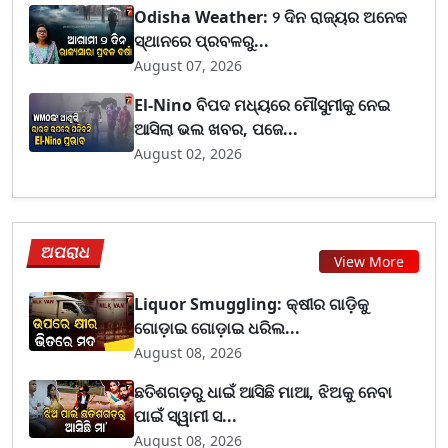
Odisha Weather: ୨ ଦିନ ରାଜ୍ୟର ଅନେକ
ସ୍ଥାନରେ ପ୍ରବଳରୁ...
August 07, 2026
El-Nino ବିପଦ ମଧ୍ୟରେ ମୌସୁମୀକୁ ନେଇ
ଆସିଲା ଭଲ ଖବର, ପଜେ...
August 02, 2026
ଅପରାଧ
View More
Liquor Smuggling: କ୍ଷୀର ଗାଡ଼ିକୁ
ଗୋଡ଼ାଇ ଗୋଡ଼ାଇ ଧରିଲ...
August 08, 2026
ଛତିଶଗଡ଼ରୁ ଧାଇଁ ଆସିଛି ମାଆ, ଝିଅକୁ ନେବା
ପାଇଁ ସ୍ୱାମୀ ସ...
August 08, 2026