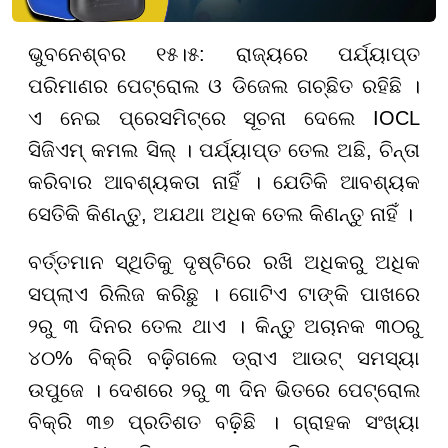
ଭୁବନେଶ୍ବର ୧୫।୫: ରାଜ୍ୟରେ ପର୍ଯ୍ୟାପ୍ତ
ପରିମାଣର ପେଟ୍ରୋଲ ଓ ଡିଜେଲ ଗଚ୍ଛିତ ରହିଛି ।
ଏ ନେଇ ପ୍ରେସମିଟ୍‌ରେ ସୂଚନା ଦେଲେ IOCL
ସିଜିଏମ୍ କମଲ ସିଲ୍ । ପର୍ଯ୍ୟାପ୍ତ ତେଲ ଅଛି, ଚିନ୍ତା
କରିବାର ଆବଶ୍ୟକତା ନାହିଁ । ଯେତିକି ଆବଶ୍ୟକ
ସେତିକି କିଣନ୍ତୁ, ଅଯଥା ଅଧିକ ତେଲ କିଣନ୍ତୁ ନାହିଁ ।
ବର୍ତ୍ତମାନ ସ୍ଥିତିକୁ ଦୃଷ୍ଟିରେ ରଖି ଅଧିକରୁ ଅଧିକ
ସପ୍ଲାଏ ରିଲିଜ କରିଛୁ । ଗୋଟିଏ ଟାଙ୍କି ପାଖରେ
୨ରୁ ୩ ଦିନର ତେଲ ଥାଏ । କିନ୍ତୁ ଅଚାନକ ୩୦ରୁ
୪୦% ବିକ୍ରି ବଢ଼ିଗଲେ ଡ୍ରାଏ ଆଉଟ୍ ସମସ୍ୟା
ଉପୁଜେ । ଦେଶରେ ୨ରୁ ୩ ଦିନ ଭିତରେ ପେଟ୍ରୋଲ
ବିକ୍ରି ୩୭ ପ୍ରତିଶତ ବଢ଼ିଛି । ଗ୍ରାହକ ସଂଖ୍ୟା