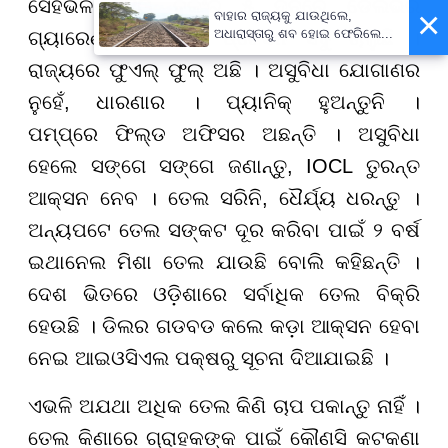
ସେହିଭଳି LPG ବୁକିଂର ୫ ଦିନରେ ଡେଲିଭରି
×
ବାହାର ରାଜ୍ୟକୁ ଯାଉଥିଲେ,
ଅଧାରାସ୍ତାରୁ ଶବ ହୋଇ ଫେରିଲେ...
ଗ୍ୟାରେଣ୍ଟି । CNG ଷ୍ଟେସନ ସବୁ ଚାଲୁଛି ।
ରାଜ୍ୟରେ ଫୁଏଲ୍ ଫୁଲ୍ ଅଛି । ଅସୁବିଧା ଯୋଗାଣର
ନୁହେଁ, ଧାରଣାର । ପ୍ୟାନିକ୍ ହୁଅନ୍ତୁନି ।
ପମ୍ପ୍‌ରେ ଫିଲ୍ଡ ଅଫିସର ଅଛନ୍ତି । ଅସୁବିଧା
ହେଲେ ସଙ୍ଗେ ସଙ୍ଗେ ଜଣାନ୍ତୁ, IOCL ତୁରନ୍ତ
ଆକ୍ସନ ନେବ । ତେଲ ସରିନି, ଧୈର୍ଯ୍ୟ ଧରନ୍ତୁ ।
ଅନ୍ୟପଟେ ତେଲ ସଙ୍କଟ ଦୂର କରିବା ପାଇଁ ୨ ବର୍ଷ
ଇଥାନେଲ ମିଶା ତେଲ ଯାଉଛି ବୋଲି କହିଛନ୍ତି ।
ଦେଶ ଭିତରେ ଓଡ଼ିଶାରେ ସର୍ବାଧିକ ତେଲ ବିକ୍ରି
ହେଉଛି । ଡିଲର ଗଡବଡ କଲେ କଡ଼ା ଆକ୍ସନ ହେବା
ନେଇ ଆଇଓସିଏଲ ପକ୍ଷରୁ ସୂଚନା ଦିଆଯାଇଛି ।
ଏଭଳି ଅଯଥା ଅଧିକ ତେଲ କିଣି ଚାପ ପକାନ୍ତୁ ନାହିଁ ।
ତେଲ କିଣାରେ ଗ୍ରାହକଙ୍କ ପାଇଁ କୌଣସି କଟକଣା