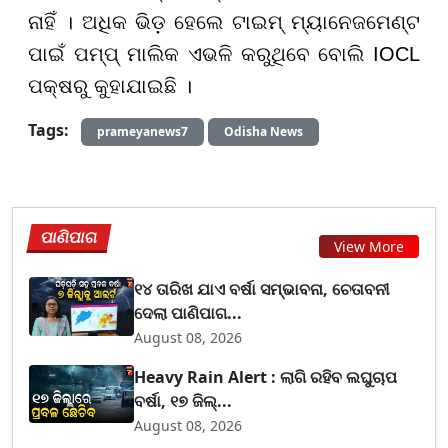
ନାହିଁ । ଅଧିକ ଭିଡ଼ ହେଲେ ଟାଇମ୍ ମ୍ୟାନେଜମେଣ୍ଟ
ପାଇଁ ପମ୍ପ୍ ମାଲିକ ଏଭଳି କରୁଥିବେ ବୋଲି IOCL
ପକ୍ଷରୁ କୁହାଯାଇଛି ।
Tags:
prameyanews7
Odisha News
ପାଣିପାଗ
View More
୧୪ ତାରିଖ ଯାଏ ବର୍ଷା ସମ୍ଭାବନା, ଚେତାବନୀ
ଦେଲା ପାଣିପାଗ...
August 08, 2026
Heavy Rain Alert : ଲାଗି ରହିବ ଲଘୁଚାପ
ବର୍ଷା, ୧୭ ଜିଲ୍...
August 08, 2026