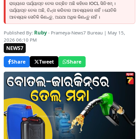
ରାଜ୍ୟରେ ପର୍ଯ୍ୟାପ୍ତ ତେଲ ଗଚ୍ଛିତ ଅଛି କହିଲେ IOCL ସିଜିଏମ୍‌ ।
ପର୍ଯ୍ୟାପ୍ତ ତେଲ ଅଛି, ଚିନ୍ତା କରିବାର ଆବଶ୍ୟକତା ନାହିଁ । ଯେତିକି
ଆବଶ୍ୟକ ସେତିକି କିଣନ୍ତୁ, ଅଯଥା ଅଧିକ କିଣନ୍ତୁ ନାହିଁ ।
Ruby
Published By:
- Prameya-News7 Bureau | May 15,
2026 06:10 PM
NEWS7
Share
Tweet
Share