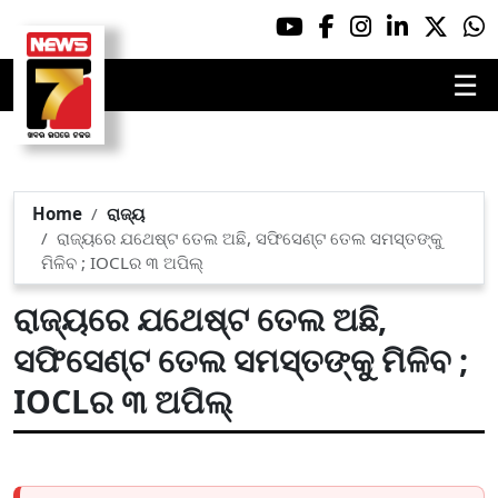
☰
Home
ରାଜ୍ୟ
ରାଜ୍ୟରେ ଯଥେଷ୍ଟ ତେଲ ଅଛି, ସଫିସେଣ୍ଟ ତେଲ ସମସ୍ତଙ୍କୁ
ମିଳିବ ; IOCLର ୩ ଅପିଲ୍
ରାଜ୍ୟରେ ଯଥେଷ୍ଟ ତେଲ ଅଛି,
ସଫିସେଣ୍ଟ ତେଲ ସମସ୍ତଙ୍କୁ ମିଳିବ ;
IOCLର ୩ ଅପିଲ୍