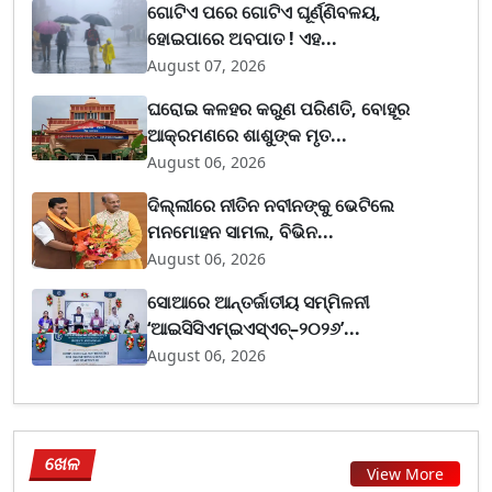
ଗୋଟିଏ ପରେ ଗୋଟିଏ ଘୂର୍ଣ୍ଣିବଳୟ,
ହୋଇପାରେ ଅବପାତ ! ଏହ...
August 07, 2026
ଘରୋଇ କଳହର କରୁଣ ପରିଣତି, ବୋହୂର
ଆକ୍ରମଣରେ ଶାଶୁଙ୍କ ମୃତ...
August 06, 2026
ଦିଲ୍ଲୀରେ ନୀତିନ ନବୀନଙ୍କୁ ଭେଟିଲେ
ମନମୋହନ ସାମଲ, ବିଭିନ...
August 06, 2026
ସୋଆରେ ଆନ୍ତର୍ଜାତୀୟ ସମ୍ମିଳନୀ
‘ଆଇସିସିଏମ୍ଇଏସ୍ଏଚ୍–୨୦୨୬’...
August 06, 2026
ଖେଳ
View More