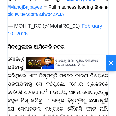
#ManojBajpayee
= Full madness loading 🎬🔥🔥
pic.twitter.com/3Jiwp4ZAJA
— MOHIT_RC (@MohitRC_91)
February
10, 2026
ସିକ୍ୱେଲରେ ଆସିବେନି ନଜର
ଗୋବିନ୍ଦାଙ୍କ ଫିଲ୍ମରୁ ବାହାରିବା ବିଷୟରେ
×
ଓଡ଼ିଶାକୁ ଆସିବ ପୁଞ୍ଜି, ତିନିଦିନିଆ
ଦିଲ୍ଲୀ ଗସ୍ତରେ ଯିବେ
କହିବାକୁ ଗଲେ, ପରେଶ ଏହି ଖବରକୁ ନିଶ୍ଚିତ
ମୁଖ୍ୟମନ୍ତ୍ରୀ ମୋହନ ମାଝୀ
କରିଥିଲେ ଏବଂ ନିଷ୍ପତ୍ତି ପଛରେ କାରଣ ବିଷୟରେ
ପଚରାଯିବାରୁ ସେ କହିଥିଲେ, "ମୋର ପ୍ରକୃତରେ
କୌଣସି ଧାରଣା ନାହିଁ । ତଥାପି, ଆମେ ଗୋବିନ୍ଦଙ୍କୁ
ବହୁତ ମିସ୍ କରିବୁ ।" ତାଙ୍କ ବିବୃତ୍ତିରୁ ଜଣାପଡୁଛି
ଯେ ସେମାନଙ୍କ ମଧ୍ୟରେ କୌଣସି ଫାଟ ନାହିଁ,