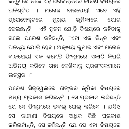
କିନ୍ତୁ ସେ ନିଜେ ଏହି ପରିବର୍ତ୍ତନର କାରଣ ବିଷୟରେ
ଅନିଶ୍ଚିତ । ମନୋଜ ବାଜପେୟୀ ଏବେ ଏହି
ପ୍ରୋଜେକ୍ଟରେ ମୁଖ୍ୟ ଭୂମିକାରେ ଯୋଗ
ଦେଇଛନ୍ତି । ଏହି ନୂତନ ଯୋଡ଼ି ବିଷୟରେ କହିବାକୁ
ଗଲେ ପରେଶ କହିଛନ୍ତି, "ଏହା ଏକ ଭିନ୍ନ ଏବଂ
ଅନନ୍ୟ ଯୋଡ଼ି ହେବ। ଅକ୍ଷୟ କୁମାର ଏବଂ ମନୋଜ
ବାଜପେୟୀ ଏକ କମେଡି ଫିଲ୍ମରେ ଏକାଠି କିପରି
ଅଭିନୟ କରିବେ ତାହା ଦେଖିବାକୁ ପ୍ରଶଂସକମାନେ
ଉତ୍ସୁକ ।"
ପରେଶ ସିକ୍ୱେଲରେ ତାଙ୍କର ଭୂମିକା ବିଷୟରେ
ମଧ୍ୟ ପ୍ରକାଶ କରିଛନ୍ତି । ସେ ପ୍ରକାଶ କରିଛନ୍ତି
ଯେ ସେ ଫିଲ୍ମରେ ଡବଲ୍ ରୋଲ୍ କରିବେ । ଯଦିଓ
ସେ କାହାଣୀ ବିଷୟରେ ଅଧିକ କିଛି ପ୍ରକାଶ
କରିନାହାଁନ୍ତି, ସେ କହିଛନ୍ତି ଯେ ସେ ଏହା ବିଷୟରେ