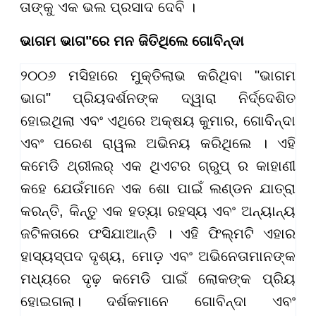
ତାଙ୍କୁ ଏକ ଭଲ ପ୍ରସାଦ ଦେବି ।
ଭାଗମ ଭାଗ"ରେ ମନ ଜିତିଥିଲେ ଗୋବିନ୍ଦା
୨୦୦୬ ମସିହାରେ ମୁକ୍ତିଲାଭ କରିଥିବା "ଭାଗମ
ଭାଗ" ପ୍ରିୟଦର୍ଶନଙ୍କ ଦ୍ୱାରା ନିର୍ଦ୍ଦେଶିତ
ହୋଇଥିଲା ଏବଂ ଏଥିରେ ଅକ୍ଷୟ କୁମାର, ଗୋବିନ୍ଦା
ଏବଂ ପରେଶ ରାୱଲ ଅଭିନୟ କରିଥିଲେ । ଏହି
କମେଡି ଥ୍ରୀଲର୍ ଏକ ଥିଏଟର ଗ୍ରୁପ୍ ର କାହାଣୀ
କହେ ଯେଉଁମାନେ ଏକ ଶୋ ପାଇଁ ଲଣ୍ଡନ ଯାତ୍ରା
କରନ୍ତି, କିନ୍ତୁ ଏକ ହତ୍ୟା ରହସ୍ୟ ଏବଂ ଅନ୍ୟାନ୍ୟ
ଜଟିଳତାରେ ଫସିଯାଆନ୍ତି । ଏହି ଫିଲ୍ମଟି ଏହାର
ହାସ୍ୟସ୍ପଦ ଦୃଶ୍ୟ, ମୋଡ଼ ଏବଂ ଅଭିନେତାମାନଙ୍କ
ମଧ୍ୟରେ ଦୃଢ଼ କମେଡି ପାଇଁ ଲୋକଙ୍କ ପ୍ରିୟ
ହୋଇଗଲା। ଦର୍ଶକମାନେ ଗୋବିନ୍ଦା ଏବଂ