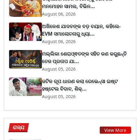
ମନମୋହନ ସାମଲ, ବିଭିନ...
August 06, 2026
ଅଖିଳେଶ ଯାଦବଙ୍କ ବଡ଼ ବୟାନ, କହିଲେ-
EVM ସମାଲୋଚନାରୁ ଧ୍ୟା...
August 06, 2026
ମଲ୍ଲିକା ଶେରାଓ୍ଵତଙ୍କ ସହିତ କଣ କରୁଛନ୍ତି
ତେଜ ପ୍ରତାପ ଯା...
August 05, 2026
ଜଟିଳ ରୂପ ଧାରଣ କଲା ରେଭେନ୍ସା ଇଷ୍ଟ
ହଷ୍ଟେଲ ବିଦାବ, ଶିକ୍...
August 05, 2026
ରାଜ୍ୟ
View More