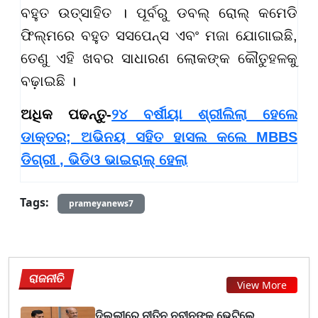
ବହୁତ ଉତ୍ସାହିତ । ପୂର୍ବରୁ ଡବଲ୍ ରୋଲ୍ କମେଡି
ଫିଲ୍ମରେ ବହୁତ ସସପେନ୍ସ ଏବଂ ମଜା ଯୋଗାଇଛି,
ତେଣୁ ଏହି ଖବର ସାଧାରଣ ଲୋକଙ୍କ କୌତୁହଳକୁ
ବଢ଼ାଇଛି ।
ଅଧିକ ପଢନ୍ତୁ-
୨୪ ବର୍ଷୀୟା ଶ୍ରୀଲିଲା ହେଲେ
ଡାକ୍ତର; ଅଭିନୟ ସହିତ ହାସଲ କଲେ MBBS
ଡିଗ୍ରୀ , ଭିଡିଓ ଭାଇରାଲ୍ ହେଲା
Tags:
prameyanews7
ରାଜନୀତି
View More
ଦିଲ୍ଲୀରେ ନୀତିନ ନବୀନଙ୍କୁ ଭେଟିଲେ