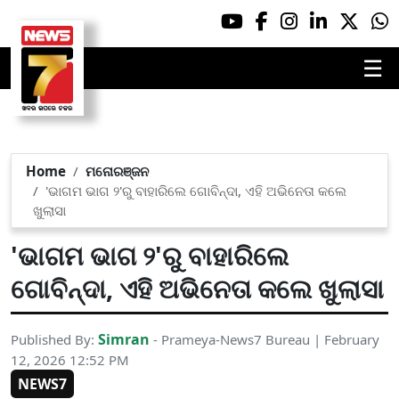
☰
Home
ମନୋରଞ୍ଜନ
'ଭାଗମ ଭାଗ ୨'ରୁ ବାହାରିଲେ ଗୋବିନ୍ଦା, ଏହି ଅଭିନେତା କଲେ
ଖୁଲାସା
'ଭାଗମ ଭାଗ ୨'ରୁ ବାହାରିଲେ
ଗୋବିନ୍ଦା, ଏହି ଅଭିନେତା କଲେ ଖୁଲାସା
Simran
Published By:
- Prameya-News7 Bureau | February
12, 2026 12:52 PM
NEWS7