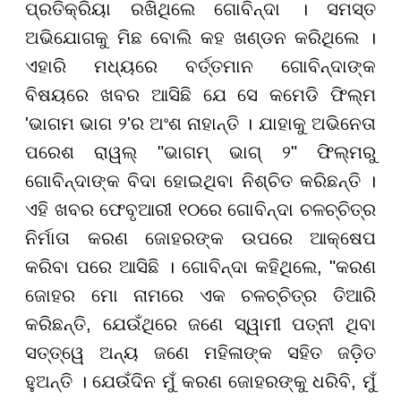
ପ୍ରତିକ୍ରିୟା ରଖିଥିଲେ ଗୋବିନ୍ଦା । ସମସ୍ତ
ଅଭିଯୋଗକୁ ମିଛ ବୋଲି କହ ଖଣ୍ଡନ କରିଥିଲେ ।
ଏହାରି ମଧ୍ୟରେ ବର୍ତ୍ତମାନ ଗୋବିନ୍ଦାଙ୍କ
ବିଷୟରେ ଖବର ଆସିଛି ଯେ ସେ କମେଡି ଫିଲ୍ମ
'ଭାଗମ ଭାଗ ୨'ର ଅଂଶ ନାହାନ୍ତି । ଯାହାକୁ ଅଭିନେତା
ପରେଶ ରାୱଲ୍ "ଭାଗମ୍ ଭାଗ୍ ୨" ଫିଲ୍ମରୁ
ଗୋବିନ୍ଦାଙ୍କ ବିଦା ହୋଇଥିବା ନିଶ୍ଚିତ କରିଛନ୍ତି ।
ଏହି ଖବର ଫେବୃଆରୀ ୧୦ରେ ଗୋବିନ୍ଦା ଚଳଚ୍ଚିତ୍ର
ନିର୍ମାତା କରଣ ଜୋହରଙ୍କ ଉପରେ ଆକ୍ଷେପ
କରିବା ପରେ ଆସିଛି । ଗୋବିନ୍ଦା କହିଥିଲେ, "କରଣ
ଜୋହର ମୋ ନାମରେ ଏକ ଚଳଚ୍ଚିତ୍ର ତିଆରି
କରିଛନ୍ତି, ଯେଉଁଥିରେ ଜଣେ ସ୍ୱାମୀ ପତ୍ନୀ ଥିବା
ସତ୍ତ୍ୱେ ଅନ୍ୟ ଜଣେ ମହିଳାଙ୍କ ସହିତ ଜଡ଼ିତ
ହୁଅନ୍ତି । ଯେଉଁଦିନ ମୁଁ କରଣ ଜୋହରଙ୍କୁ ଧରିବି, ମୁଁ