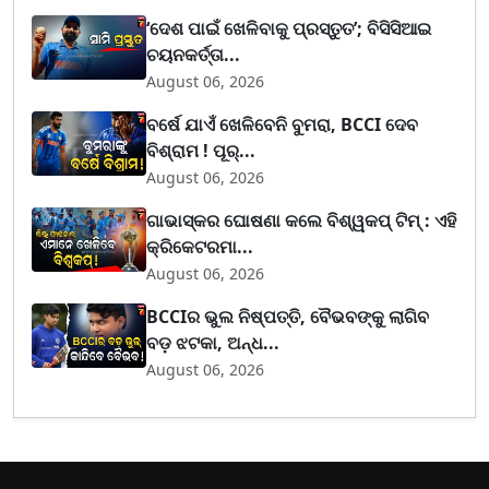
‘ଦେଶ ପାଇଁ ଖେଳିବାକୁ ପ୍ରସ୍ତୁତ’; ବିସିସିଆଇ
ଚୟନକର୍ତ୍ତା...
August 06, 2026
ବର୍ଷେ ଯାଏଁ ଖେଳିବେନି ବୁମରା, BCCI ଦେବ
ବିଶ୍ରାମ ! ପୂର୍...
August 06, 2026
ଗାଭାସ୍କର ଘୋଷଣା କଲେ ବିଶ୍ୱକପ୍ ଟିମ୍ : ଏହି
କ୍ରିକେଟରମା...
August 06, 2026
BCCIର ଭୁଲ ନିଷ୍ପତ୍ତି, ବୈଭବଙ୍କୁ ଲାଗିବ
ବଡ଼ ଝଟକା, ଅନ୍ଧ...
August 06, 2026