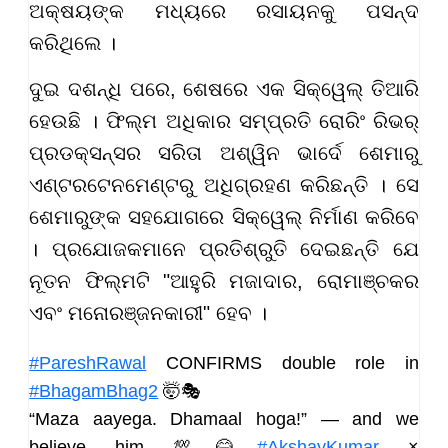
ଅକ୍ଷୟଙ୍କ ମଧ୍ୟରେ ରସାୟନକୁ ପସନ୍ଦ
କରିଥିଲେ ।
ଦୁଇ ଦଶନ୍ଧି ପରେ, ଶେଷରେ ଏକ ସିକ୍ୱେଲ୍ ତିଆରି
ହେଉଛି । ଫିଲ୍ମ ଅଧିକାର ସମ୍ପ୍ରତି ରୋରିଂ ରିଭର୍
ପ୍ରଡକ୍ସନ୍ସର ସରିତା ଅଶ୍ୱିନ ଭାର୍ଦେ ଶେମାରୁ
ଏଣ୍ଟରଟେନମେଣ୍ଟରୁ ଅଧିଗ୍ରହଣ କରିଛନ୍ତି । ସେ
ଶେମାରୁଙ୍କ ସହଯୋଗରେ ସିକ୍ୱେଲ୍ ନିର୍ମାଣ କରିବେ
। ପ୍ରଯୋଜକମାନେ ପ୍ରତିଶ୍ରୁତି ଦେଇଛନ୍ତି ଯେ
ନୂତନ ଫିଲ୍ମଟି "ଆହୁରି ମଜାଦାର, ରୋମାଞ୍ଚକର
ଏବଂ ମନୋରଞ୍ଜନକାରୀ" ହେବ ।
#PareshRawal
CONFIRMS double role in
#BhagamBhag2
🤯🎭
“Maza aayega. Dhamaal hoga!” — and we
believe him 💯😂
#AkshayKumar
×