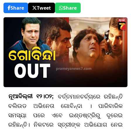
Share
Tweet
Share
ନୂଆଦିଲ୍ଳୀ ୧୨।୦୨;
ବର୍ତ୍ତମାନ
ଚର୍ଚ୍ଚାରେ ରହିଛନ୍ତି
ବଲିଉଡ ଅଭିନେତା ଗୋବିନ୍ଦା । ପାରିବାରିକ
ସମସ୍ୟା ପରେ ଏବେ ଇଣ୍ଡଷ୍ଟ୍ରିରୁ ଦୂରେଇ
ରହିଛନ୍ତି। ନିକଟରେ ସ୍ତ୍ରୀଙ୍କ ଅଭିଯୋଗ ନେଇ