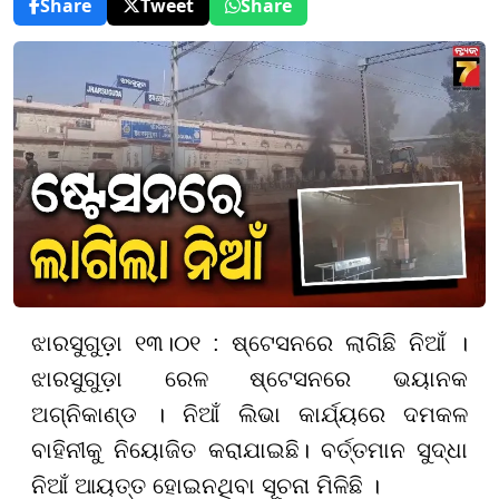
Share
Tweet
Share
ଝାରସୁଗୁଡ଼ା ୧୩।୦୧ : ଷ୍ଟେସନରେ ଲାଗିଛି ନିଆଁ ।
ଝାରସୁଗୁଡ଼ା ରେଳ ଷ୍ଟେସନରେ ଭୟାନକ
ଅଗ୍ନିକାଣ୍ଡ । ନିଆଁ ଲିଭା କାର୍ଯ୍ୟରେ ଦମକଳ
ବାହିନୀକୁ ନିୟୋଜିତ କରାଯାଇଛି। ବର୍ତ୍ତମାନ ସୁଦ୍ଧା
ନିଆଁ ଆୟତ୍ତ ହୋଇନଥିବା ସୂଚନା ମିଳିଛି ।