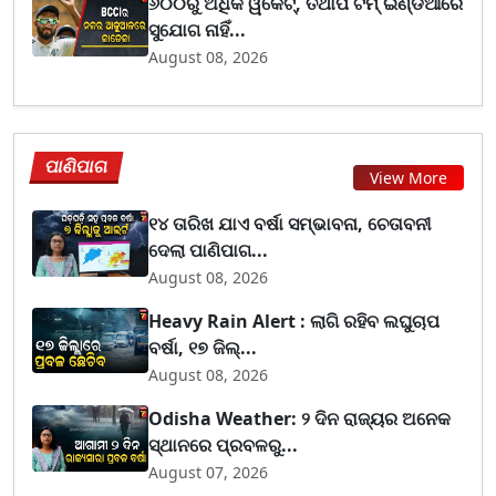
୬୦୦ରୁ ଅଧିକ ୱିକେଟ୍, ତଥାପି ଟିମ୍ ଇଣ୍ଡିଆରେ
ସୁଯୋଗ ନାହିଁ...
August 08, 2026
ପାଣିପାଗ
View More
୧୪ ତାରିଖ ଯାଏ ବର୍ଷା ସମ୍ଭାବନା, ଚେତାବନୀ
ଦେଲା ପାଣିପାଗ...
August 08, 2026
Heavy Rain Alert : ଲାଗି ରହିବ ଲଘୁଚାପ
ବର୍ଷା, ୧୭ ଜିଲ୍...
August 08, 2026
Odisha Weather: ୨ ଦିନ ରାଜ୍ୟର ଅନେକ
ସ୍ଥାନରେ ପ୍ରବଳରୁ...
August 07, 2026