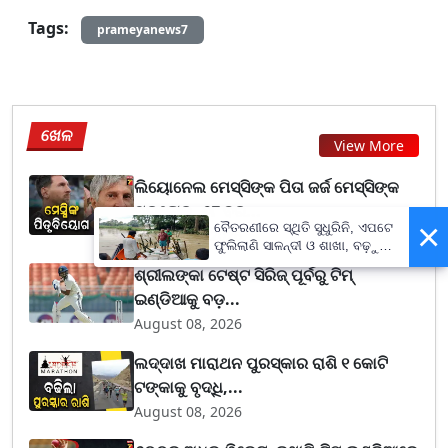
Tags:
prameyanews7
ଖେଳ
View More
ଲିୟୋନେଲ ମେସ୍ସିଙ୍କ ପିତା ଜର୍ଜ ମେସ୍ସିଙ୍କ
ପରଲୋକ, ୬୮ ବର...
×
ବୈତରଣୀରେ ସ୍ଥିତି ସୁଧୁରିନି, ଏପଟେ
August 08, 2026
ଫୁଲିଲାଣି ସାଳନ୍ଦୀ ଓ ଶାଖା, ବଢ଼ୁଛି
ବନ୍ୟା ଭୟ
ଶ୍ରୀଲଙ୍କା ଟେଷ୍ଟ ସିରିଜ୍‌ ପୂର୍ବରୁ ଟିମ୍‌
ଇଣ୍ଡିଆକୁ ବଡ଼...
August 08, 2026
ଲଦ୍ଦାଖ ମାରାଥନ ପୁରସ୍କାର ରାଶି ୧ କୋଟି
ଟଙ୍କାକୁ ବୃଦ୍ଧି,...
August 08, 2026