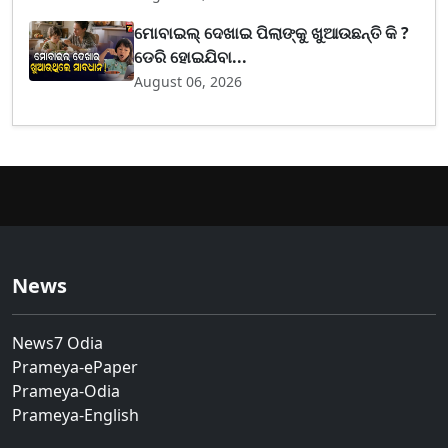
ମୋବାଇଲ୍ ଦେଖାଇ ପିଲାଙ୍କୁ ଖୁଆଉଛନ୍ତି କି ?
ଡେରି ହୋଇଯିବା...
August 06, 2026
News
News7 Odia
Prameya-ePaper
Prameya-Odia
Prameya-English