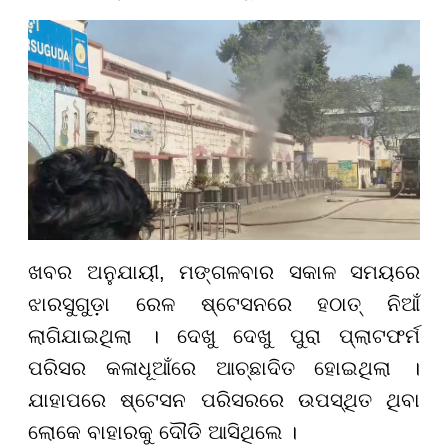
ଖବର ଅନୁଯାୟୀ, ମଙ୍ଗଳବାର ସକାଳ ସମୟରେ
ଝାରସୁଗୁଡ଼ା ରେଳ ଷ୍ଟେସନରେ ହଠାତ୍ ନିଆଁ
ଲାଗିଯାଇଥିଲା । ଦେଖୁ ଦେଖୁ ପୁରା ପ୍ଲାଟଫର୍ମ
ପରିସର କଳାଧୂଆଁରେ ଆଚ୍ଛାଦିତ ହୋଇଥିଲା ।
ଯାହାପରେ ଷ୍ଟେସନ ପରିସରରେ ଉପସ୍ଥିତ ଥିବା
ଲୋକେ ବାହାରକୁ ଦୌଡି ଆସିଥିଲେ ।