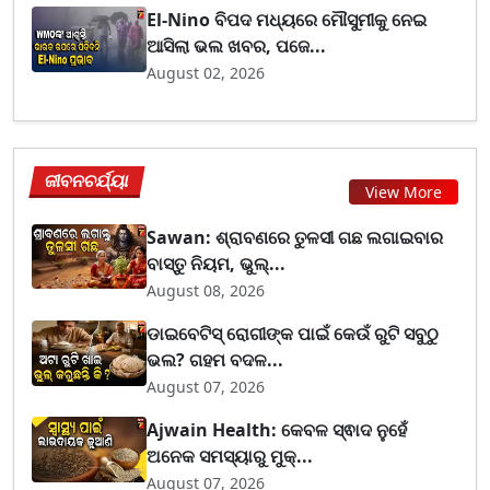
El-Nino ବିପଦ ମଧ୍ୟରେ ମୌସୁମୀକୁ ନେଇ
ଆସିଲା ଭଲ ଖବର, ପଜେ...
August 02, 2026
ଜୀବନଚର୍ଯ୍ୟା
View More
Sawan: ଶ୍ରାବଣରେ ତୁଳସୀ ଗଛ ଲଗାଇବାର
ବାସ୍ତୁ ନିୟମ, ଭୁଲ୍...
August 08, 2026
ଡାଇବେଟିସ୍ ରୋଗୀଙ୍କ ପାଇଁ କେଉଁ ରୁଟି ସବୁଠୁ
ଭଲ? ଗହମ ବଦଳ...
August 07, 2026
Ajwain Health: କେବଳ ସ୍ଵାଦ ନୁହେଁ
ଅନେକ ସମସ୍ୟାରୁ ମୁକ୍...
August 07, 2026