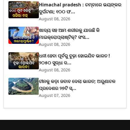
Himachal pradesh : ଚମ୍ବାରେ ଭୟଙ୍କର
ଦୁର୍ଘଟଣା; ୧୦୦ ଫ...
August 08, 2026
ଖାଦ୍ୟ ସହ ଆମ ଶରୀରକୁ ଯାଉଛି କି
ମାଇକ୍ରୋପ୍ଲାଷ୍ଟିକ୍? ସଂସ...
August 08, 2026
ଧନୀ ହେବା ପୂର୍ବରୁ ବୁଢ଼ା ହୋଇଯିବ ଭାରତ !
୨୦୫୦ ସୁଦ୍ଧା ଦ...
August 08, 2026
ଚୀନକୁ କଡ଼ା ଜବାବ ଦେଲା ଭାରତ; ଅରୁଣାଚଳ
ପ୍ରଦେଶର ୨୭ଟି ସ୍...
August 07, 2026