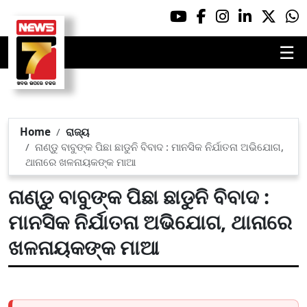
☰
Home
ରାଜ୍ୟ
ନାଣ୍ଡୁ ବାବୁଙ୍କ ପିଛା ଛାଡୁନି ବିବାଦ : ମାନସିକ ନିର୍ଯାତନା ଅଭିଯୋଗ,
ଥାନାରେ ଖଳନାୟକଙ୍କ ମାଆ
ନାଣ୍ଡୁ ବାବୁଙ୍କ ପିଛା ଛାଡୁନି ବିବାଦ :
ମାନସିକ ନିର୍ଯାତନା ଅଭିଯୋଗ, ଥାନାରେ
ଖଳନାୟକଙ୍କ ମାଆ