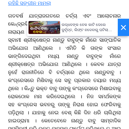
ରହିଛି ସଙ୍ଗୀନ ମାମଲା
​​​​​​​ଗତବର୍ଷ ଯାତ୍ରାଜଗତରେ ଚର୍ଚ୍ଚା ଏବଂ ଆଲୋଚନାର
କେନ୍ଦ୍ରବିନ୍ଦୁ ପାଲଟିଥିଲେ ନାଣ୍ଡୁ ବାବୁ ଓରଫ ଅନନ୍ତ
×
ଉଦ୍ଧବଙ୍କ ବେକ କାଟି ଦେଲେ
ଦୁର୍ବୃତ୍ତ, ଲିଫ୍ଟ ନଦେବାରୁ ଘଟିଲା
ନାରାୟଣ ଧଳ । ଯାତ୍ରା ଅଭିନେତ୍ରୀ ସୋନାଲିଙ୍କ
ଘଟଣା...
ସ୍ବାମୀ ଶ୍ରୀକ୍ଷେତ୍ର ନାଣ୍ଡୁ ବାବୁଙ୍କ ନାଁରେ ସାଙ୍ଘାତିକ
ଅଭିଯୋଗ ଆଣିଥିଲେ । ଏମିତି କି ତାଙ୍କ ସଂସାର
ଭାଙ୍ଗିଦେଇଥିବା ମଧ୍ୟ ନାଣ୍ଡୁ ବାବୁଙ୍କ ନାଁରେ
ଶ୍ରୀକ୍ଷେତ୍ର ଅଭିଯୋଗ ଆଣିଥିଲେ । କେବଳ ଯାତ୍ରା
ନୁହେଁ ରାଜନୀତିରେ ବି ଚର୍ଚ୍ଚାରେ ଥିଲେ ନାଣ୍ଡୁବାବୁ ।
କଂଗ୍ରେସରେ ମିଶିବାକୁ ସେ ସବୁ ପ୍ରକାର ତୟାର ମଧ୍ୟ
ଥିଲେ । କିନ୍ତୁ ଭକ୍ତ ବାବୁ ତାଙ୍କୁ କଂଗ୍ରେସରେ ମିଶାଇବାକୁ
ରୋକଠୋକ ମନା କରିଦେଇଥିଲେ । ନିଜ ସମର୍ଥକଙ୍କ
ସହ କଂଗ୍ରେସ ଭବନରୁ ତାଙ୍କୁ ନିରାଶ ହୋଇ ଫେରିବାକୁ
ପଡ଼ିଥିଲା ।
ଯାହାକୁ ନେଇ ବେଶ୍ କିଛି ଦିନ ଧରି ଚାଲିଥିଲା
ହାଇଡ୍ରାମା । କେତେବେଳେ ନାଣ୍ଡୁ ବାବୁ ସାମ୍ବାଦିକ
ସମ୍ମିଳନୀ କରି ଭକ୍ତ ବାବୁଙ୍କୁ ଟାର୍ଗେଟ୍ କରିଥିଲେ ତ ଆଉ