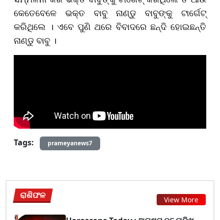
କେତେବେଳେ ଭକ୍ତ ବାବୁ ନାଣ୍ଡୁ ବାବୁଙ୍କୁ ଟାର୍ଗେଟ୍
କରିଥିଲେ । ଏବେ ପୁଣି ଥରେ ବିବାଦରେ ଛନ୍ଦି ହୋଇଛନ୍ତି
ନାଣ୍ଡୁ ବାବୁ ।​​​​​​​
Tags:
prameyanews7
ରାଶିଫଳ
View More