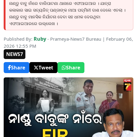
ନାଣ୍ଡୁ ବାବୁ ନାଁରେ ବାଲିପାଟଣା ଥାନାରେ ଏଫଆଇଆର । ଯାତ୍ରା
କଳାକାର ସାଇ ସତ୍ୟଜିତ୍ ପଣ୍ଡାଙ୍କ ମାଆ ପଦ୍ମିନୀ ଦାଶ ଦେଲେ ଏତଲା ।
ନାଣ୍ଡୁ ବାବୁ ମାନସିକ ନିର୍ଯାତନା ଦେବା ସହ ଧମକ ଦେଉଥିବା
ଏଫଆଇଆରରେ ଉଲ୍ଲେଖ ।
Ruby
Published By:
- Prameya-News7 Bureau | February 06,
2026 12:55 PM
NEWS7
Share
Tweet
Share