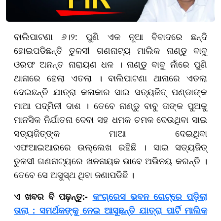
ବାଲିପାଟଣା ୬।୨: ପୁଣି ଏକ ନୂଆ ବିବାଦରେ ଛନ୍ଦି
ହୋଇପଡିଛନ୍ତି ତୁଳସୀ ଗଣନାଟ୍ୟ ମାଲିକ ନାଣ୍ଡୁ ବାବୁ
ଓରଫ ଅନନ୍ତ ନାରାୟଣ ଧଳ । ନାଣ୍ଡୁ ବାବୁ ନାଁରେ ପୁଣି
ଥାନାରେ ହେଲା ଏତଲା । ବାଲିପାଟଣା ଥାନାରେ ଏତଲା
ଦେଇଛନ୍ତି ଯାତ୍ରା କଳାକାର ସାଇ ସତ୍ୟଜିତ୍ ପଣ୍ଡାଙ୍କ
ମାଆ ପଦ୍ମିନୀ ଦାଶ । ତେବେ ନାଣ୍ଡୁ ବାବୁ ତାଙ୍କ ପୁଅକୁ
ମାନସିକ ନିର୍ଯାତନା ଦେବା ସହ ଧମକ ଚମକ ଦେଉଥିବା ସାଇ
ସତ୍ୟଜିତ୍‌ଙ୍କ ମାଆ ଦେଇଥିବା
ଏଫଆଇଆରରେ ଉଲ୍ଲେଖ ରହିଛି । ସାଇ ସତ୍ୟଜିତ୍
ତୁଳସୀ ଗଣନାଟ୍ୟରେ ଖଳନାୟକ ଭାବେ ଅଭିନୟ କରନ୍ତି ।​​​​​​​
ତେବେ ସେ ଅସୁସ୍ଥ ଥିବା ଜଣାପଡିଛି ।
ଏ ଖବର ବି ପଢ଼ନ୍ତୁ:-
କଂଗ୍ରେସ ଭବନ ଗେଟ୍‌ରେ ପଡ଼ିଲା
ତାଲା : ସମର୍ଥକଙ୍କୁ ନେଇ ଆସୁଛନ୍ତି ଯାତ୍ରା ପାର୍ଟି ମାଲିକ