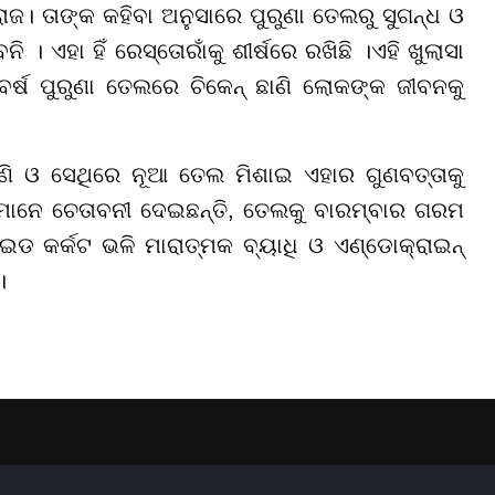
ରାଜ। ତାଙ୍କ କହିବା ଅନୁସାରେ ପୁରୁଣା ତେଲରୁ ସୁଗନ୍ଧ ଓ
। ଏହା ହିଁ ରେସ୍ତୋରାଁକୁ ଶୀର୍ଷରେ ରଖିଛି ।ଏହି ଖୁଲାସା
ବର୍ଷ ପୁରୁଣା ତେଲରେ ଚିକେନ୍ ଛାଣି ଲୋକଙ୍କ ଜୀବନକୁ
ଛାଣି ଓ ସେଥିରେ ନୂଆ ତେଲ ମିଶାଇ ଏହାର ଗୁଣବତ୍ତାକୁ
ଞମାନେ ଚେତାବନୀ ଦେଇଛନ୍ତି, ତେଲକୁ ବାରମ୍ବାର ଗରମ
ମାଇଡ କର୍କଟ ଭଳି ମାରାତ୍ମକ ବ୍ୟାଧି ଓ ଏଣ୍ଡୋକ୍ରାଇନ୍
।