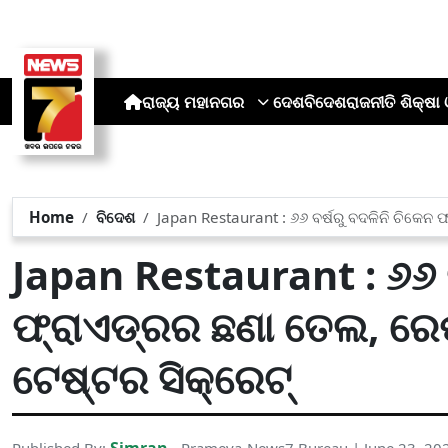
ରାଜ୍ୟ
ମହାନଗର
ଦେଶ
ବିଦେଶ
ରାଜନୀତି
ଶିକ୍ଷା 
Home
ବିଦେଶ
Japan Restaurant : ୬୬ ବର୍ଷରୁ ବଦଳିନି ଚିକେନ ଫ
Japan Restaurant : ୬୬ ବ
ଫ୍ରାଏଡ୍ରର ଛଣା ତେଲ, ରେଷ୍ଟ
ଟେଷ୍ଟର ସିକ୍ରେଟ୍