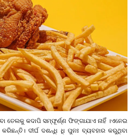
 ତେଲକୁ କଦାପି ସମ୍ଫୂର୍ଣ୍ଣ ଫିଙ୍ଗାଯାଏ ନାହିଁ ।ଏନେଇ
ିଛନ୍ତି। ଦୀର୍ଘ ଦଶନ୍ଧି ଧି ପୁନଃ ବ୍ୟବହାର କରୁଥିବା