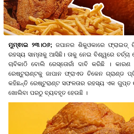
ମୁମ୍ଵାଇ ୨୩।୦୬;
ଜପାନର ଶିକୁଓକାରେ ଫ୍ରାଇଡ୍ ଚି
ରହସ୍ୟ ସାମ୍ନାକୁ ଆସିଛି। ତାକୁ ନେଇ ବିଶ୍ୱରେ ଚର୍ଚ୍
ଚାବିକାଠି ବୋଲି ରେସ୍ତୋରାଁ ଦାବି କରିଛି । କାର
ରେଷ୍ଟୁରାଣ୍ଟକୁ ଜାପାନ ଫ୍ରାଏଡ ଚିକେନ ଗ୍ରାଣ୍ଡ ପ୍ର
କହିଛନ୍ତି ରେଷ୍ଟୁରାଣ୍ଟ ସଫଳତାର ରହସ୍ୟ ଏକ ଗୁପ୍ତ ଉପ
ଖୋଲିବା ପରଠୁ ବ୍ୟବହୃତ ହେଉଛି ।