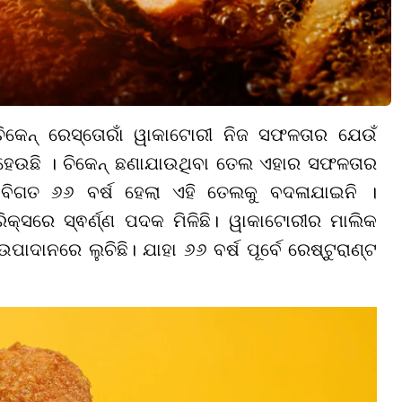
କେନ୍ ରେସ୍ତୋରାଁ ୱାକାଟୋରୀ ନିଜ ସଫଳତାର ଯେଉଁ
ଚା ହେଉଛି । ଚିକେନ୍ ଛଣାଯାଉଥିବା ତେଲ ଏହାର ସଫଳତାର
ଣ ବିଗତ ୬୬ ବର୍ଷ ହେଲା ଏହି ତେଲକୁ ବଦଳାଯାଇନି ।
ିକ୍ସରେ ସ୍ଵର୍ଣ୍ଣ ପଦକ ମିଳିଛି। ୱାକାଟୋରୀର ମାଲିକ
ାଦାନରେ ଲୁଚିଛି। ଯାହା ୬୬ ବର୍ଷ ପୂର୍ବେ ରେଷ୍ଟୁରାଣ୍ଟ