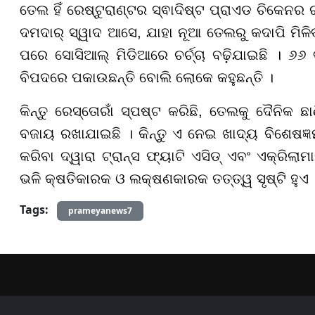
ତେଲ ହିଁ ରେଷ୍ଟୁରାଣ୍ଟର ସ୍ଵାଦିଷ୍ଟ ପ୍ରାଏଡ ଚିକେନର 
ଦମଦାର୍ ସ୍ୱାଦ ଆସେ, ଯାହା ନୂଆ ତେଲରୁ କଦାପି ମିଳିବନି 
ପରେ ସୋସିଆଲ୍ ମିଡିଆରେ ଚର୍ଚ୍ଚା ବଢ଼ିଯାଇଛି । ୬୬ 
ବିପଦରେ ପକାଉଛନ୍ତି ବୋଲି ଲୋକେ କହୁଛନ୍ତି ।
କିନ୍ତୁ ରେସ୍ତୋରାଁ ସ୍ପଷ୍ଟ କରିଛି, ତେଲକୁ ଦୈନିକ 
ବଜାୟ ରଖାଯାଇଛି । କିନ୍ତୁ ଏ ନେଇ ଖାଦ୍ୟ ବିଶେଷଜ୍
କରିବା ଦ୍ୱାରା ଟ୍ରାନ୍ସ ଫ୍ୟାଟି ଏସିଡ୍ ଏବଂ ଏକ୍ରିଲା
ଭଳି କ୍ଷତିକାରକ ଓ ଲକ୍ଷଣକାରକ ତତ୍ତ୍ୱ ସୃଷ୍ଟି ହୁଏ 
Tags:
prameyanews7