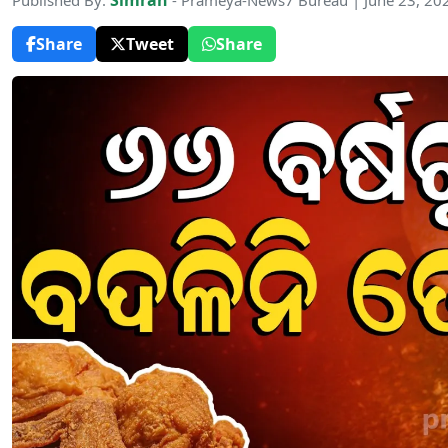
Simran
Published By:
- Prameya-News7 Bureau | June 23, 20
Share
Tweet
Share