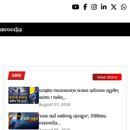
ଜୀବନଚର୍ଯ୍ୟା
ଖେଳ
View More
ଗମ୍ଭୀର-ଅଗରକରଙ୍କ ଉପରେ ରାଗିଗଲେ ଓ୍ୱାସିମ୍
ଜାଫର ! ଆକିବ୍...
August 07, 2026
‘ଦେଶ ପାଇଁ ଖେଳିବାକୁ ପ୍ରସ୍ତୁତ’; ବିସିସିଆଇ
ଚୟନକର୍ତ୍ତା...
August 06, 2026