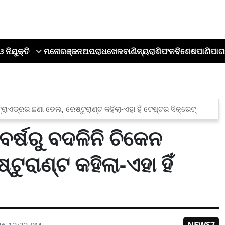
ଓ ନିଯୁକ୍ତି
ମନୋରଞ୍ଜନ
ଅପରାଧ
ଖେଳ
ବାଣିଜ୍ୟ
ରାଶିଫଳ
ବିଶେଷ
ପାଣିପାଗ
୍ରାଏଡ୍ରର ଛଣା ତେଲ, ରେଷ୍ଟୁରାଣ୍ଟ କହିଲା-ଏହା ହିଁ ଟେଷ୍ଟର ସିକ୍ରେଟ୍
ର୍ଷରୁ ବଦଳିନି ଚିକେନ
ୁରାଣ୍ଟ କହିଲା-ଏହା ହିଁ