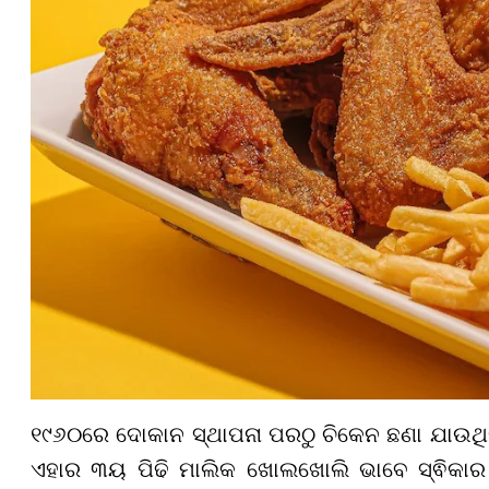
୧୯୬୦ରେ ଦୋକାନ ସ୍ଥାପନା ପରଠୁ ଚିକେନ ଛଣା ଯାଉଥିବା
ଏହାର ୩ୟ ପିଢି ମାଲିକ ଖୋଲଖୋଲି ଭାବେ ସ୍ଵିକାର କର