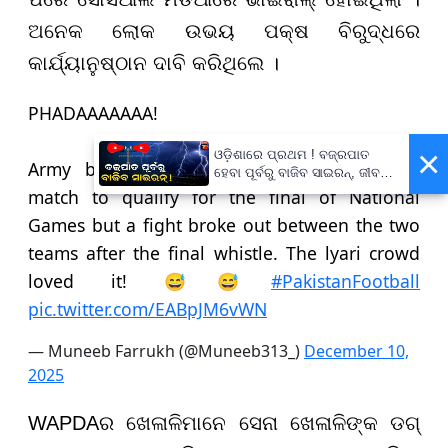
ଅନେକ ଲୋକ ଉଭୟ ପକ୍ଷ ବିରୁଦ୍ଧରେ
କାର୍ଯ୍ୟାନୁଷ୍ଠାନ ଦାବି କରିଥିଲେ ।
PHADAAAAAAA!
×
ଓଡ଼ିଶାରେ ପ୍ରଥମ ! ବଜ୍ରପାତ
Army beats Wapda 4-3 after a nail-biting
ହେବା ପୂର୍ବରୁ ବାଜିବ ସାଇରନ୍, ଜୀବନ
ବଞ୍ଚାଇବା ପାଇଁ ରାଜ୍ୟ ସରକାଙ୍କ
match to qualify for the final of National
ବଡ଼ ପଦକ୍ଷେପ
Games but a fight broke out between the two
teams after the final whistle. The lyari crowd
loved it! 😅😅
#PakistanFootball
pic.twitter.com/EABpJM6vWN
— Muneeb Farrukh (@Muneeb313_)
December 10,
2025
WAPDAର ଖେଳାଳିମାନେ ସେନା ଖେଳାଳିଙ୍କ ଡଗ୍