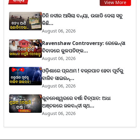
View More
ତିନି ନଦୀର ଆସିଲା ବନ୍ୟା, ଉଜାଡି ଦେଲା ସବୁ
କିଛି...
August 06, 2026
Ravenshaw Controversy: ରେଭେନ୍ସା
ବିବାଦରେ କୁଳପତିଙ୍କ...
August 06, 2026
ଓଡ଼ିଶାରେ ପ୍ରଥମ ! ବଜ୍ରପାତ ହେବା ପୂର୍ବରୁ
ବାଜିବ ସାଇରନ୍...
August 06, 2026
ଭୁବନେଶ୍ୱରରେ ବର୍ଷା ବିତ୍ପାତ: ଅଧା
ଅଞ୍ଚଳରେ ଜଳବନ୍ଦୀ ସ୍ଥ...
August 06, 2026