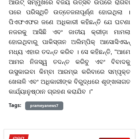
ଆଉଟ୍ ସମ୍ମୁଖରେ ବିଜୟ ଉତ୍ସବ ଉପରେ ରାଗିବା
ପରେ ପରିସ୍ଥିତି ଉତ୍ତେଜନାପୂର୍ଣ୍ଣ ହୋଇଥିଲା ।
ପିଏଫଏଫର ଜଣେ ଅଧିକାରୀ କହିଛନ୍ତି ଯେ ଘଟଣା
ନଜରକୁ ଆସିଛି ଏବଂ ଜାତୀୟ କ୍ରୀଡ଼ା ମାମଲା
ହୋଇଥିବାରୁ ପାକିସ୍ତାନ ଅଲିମ୍ପିକ୍ ଆସୋସିଏସନ୍
ମଧ୍ୟ ଏହାର ତଦନ୍ତ କରିବ । ସେ କହିଛନ୍ତି, "ଆମେ
ଆମର ନିଜସ୍ୱ ତଦନ୍ତ କରିବୁ ଏବଂ ବିବାଦକୁ
ଉସୁକାଇବା କିମ୍ବା ଆରମ୍ଭ କରିବାରେ ସମ୍ପୃକ୍ତ
ଖେଳାଳି ଏବଂ ଅଧିକାରୀଙ୍କ ବିରୁଦ୍ଧରେ ଶୃଙ୍ଖଳାଗତ
କାର୍ଯ୍ୟାନୁଷ୍ଠାନ ଗ୍ରହଣ କରାଯିବ ।"
Tags:
prameyanews7
ରାଜ୍ୟ