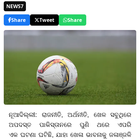
NEWS7
Share
Tweet
Share
ନୂଆଦିଲ୍ଲୀ: ରାଜନୀତି, ଅର୍ଥନୀତି, ଖେଳ ସବୁଥିରେ
ଅପଦସ୍ତ ପାକିସ୍ତାନରେ ପୁଣି ଥରେ ଏପରି
ଏକ ଘଟଣା ଘଟିଛି, ଯାହା ଖେଳା ଭାବନାକୁ ଜଳାଞ୍ଜଳି