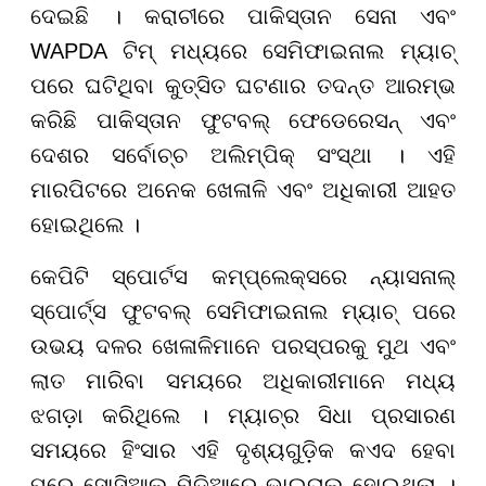
ଦେଇଛି । କରାଚୀରେ ପାକିସ୍ତାନ ସେନା ଏବଂ
WAPDA ଟିମ୍ ମଧ୍ୟରେ ସେମିଫାଇନାଲ ମ୍ୟାଚ୍
ପରେ ଘଟିଥିବା କୁତ୍ସିତ ଘଟଣାର ତଦନ୍ତ ଆରମ୍ଭ
କରିଛି ପାକିସ୍ତାନ ଫୁଟବଲ୍ ଫେଡେରେସନ୍ ଏବଂ
ଦେଶର ସର୍ବୋଚ୍ଚ ଅଲିମ୍ପିକ୍ ସଂସ୍ଥା । ଏହି
ମାରପିଟରେ ଅନେକ ଖେଳାଳି ଏବଂ ଅଧିକାରୀ ଆହତ
ହୋଇଥିଲେ ।
କେପିଟି ସ୍ପୋର୍ଟସ କମ୍ପ୍ଲେକ୍ସରେ ନ୍ୟାସନାଲ୍
ସ୍ପୋର୍ଟ୍ସ ଫୁଟବଲ୍ ସେମିଫାଇନାଲ ମ୍ୟାଚ୍ ପରେ
ଉଭୟ ଦଳର ଖେଳାଳିମାନେ ପରସ୍ପରକୁ ମୁଥ ଏବଂ
ଲାତ ମାରିବା ସମୟରେ ଅଧିକାରୀମାନେ ମଧ୍ୟ
ଝଗଡ଼ା କରିଥିଲେ । ମ୍ୟାଚ୍‌ର ସିଧା ପ୍ରସାରଣ
ସମୟରେ ହିଂସାର ଏହି ଦୃଶ୍ୟଗୁଡ଼ିକ କଏଦ ହେବା
ପରେ ସୋସିଆଲ ମିଡିଆରେ ଭାଇରାଲ୍ ହୋଇଥିଲା ।