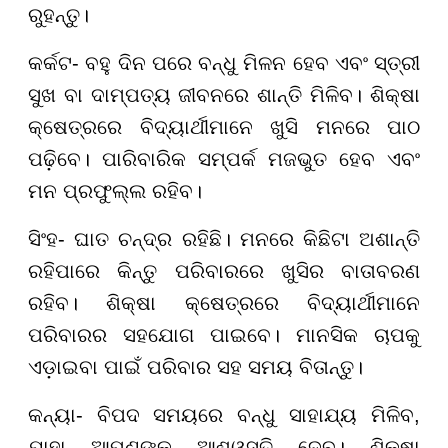
ରୁହନ୍ତୁ।
କର୍କଟ- ବହୁ ଦିନ ପରେ ବନ୍ଧୁ ମିଳନ ହେବ ଏବଂ ସ୍ତ୍ରୀ
ସୁଖ ବା ଦାମ୍ପତ୍ୟ ଜୀବନରେ ଶାନ୍ତି ମିଳିବ। ଶିକ୍ଷା
କ୍ଷେତ୍ରରେ ବିଦ୍ୟାର୍ଥୀମାନେ ଖୁସି ମନରେ ପାଠ
ପଢ଼ିବେ। ପାରିବାରିକ ସମ୍ପର୍କ ମଜଭୁତ ହେବ ଏବଂ
ମନ ପ୍ରଫୁଲ୍ଲ ରହିବ।
ସିଂହ- ଘାତ ଚନ୍ଦ୍ର ରହିଛି। ମନରେ କିଛିଟା ଅଶାନ୍ତି
ରହିପାରେ କିନ୍ତୁ ପରିବାରରେ ଖୁସିର ବାତାବରଣ
ରହିବ। ଶିକ୍ଷା କ୍ଷେତ୍ରରେ ବିଦ୍ୟାର୍ଥୀମାନେ
ପରିବାରର ସହଯୋଗ ପାଇବେ। ମାନସିକ ଚାପକୁ
ଏଡ଼ାଇବା ପାଇଁ ପରିବାର ସହ ସମୟ ବିତାନ୍ତୁ।
କନ୍ୟା- ବିପଦ ସମୟରେ ବନ୍ଧୁ ସାହାଯ୍ୟ ମିଳିବ,
ଯାହା ଆପଣଙ୍କୁ ଆଶ୍ୱସ୍ତି ଦେବ। ଶିକ୍ଷା