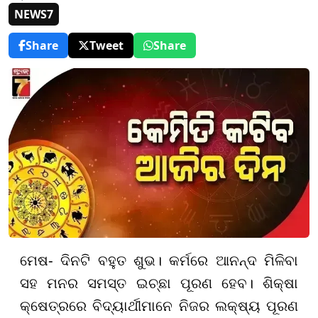
NEWS7
Share
Tweet
Share
ମେଷ- ଦିନଟି ବହୁତ ଶୁଭ। କର୍ମରେ ଆନନ୍ଦ ମିଳିବା
ସହ ମନର ସମସ୍ତ ଇଚ୍ଛା ପୂରଣ ହେବ। ଶିକ୍ଷା
କ୍ଷେତ୍ରରେ ବିଦ୍ୟାର୍ଥୀମାନେ ନିଜର ଲକ୍ଷ୍ୟ ପୂରଣ