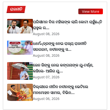
ରାଜନୀତି
View More
ପରିସୀମନ ବିନା ମହିଳାଙ୍କ ଲାଗି କୋଟା ଚାହୁଁଛନ୍ତି
ରାହୁଲ ଗ...
August 08, 2026
ଧର୍ମେନ୍ଦ୍ରଙ୍କୁ ନେଇ ରାଜ୍ୟ ରାଜନୀତି
ସରଗରମ, ନବୀନଙ୍କୁ ସ...
August 08, 2026
ଜେନ ଜିଙ୍କୁ ନେଇ କଙ୍ଗନାଙ୍କ ୟୁ-ଟର୍ଣ୍ଣ,
କହିଲେ- ଆଜିର ଯୁ...
August 07, 2026
ଦିଲ୍ଲୀରେ ନୀତିନ ନବୀନଙ୍କୁ ଭେଟିଲେ
ମନମୋହନ ସାମଲ, ବିଭିନ...
August 06, 2026