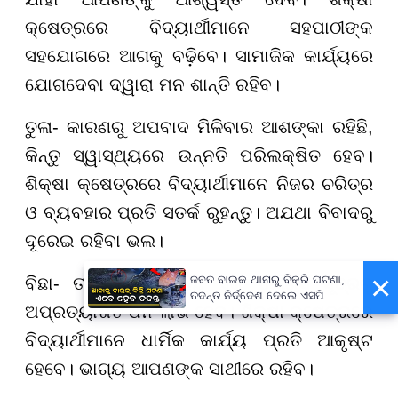
କ୍ଷେତ୍ରରେ ବିଦ୍ୟାର୍ଥୀମାନେ ସହପାଠୀଙ୍କ
ସହଯୋଗରେ ଆଗକୁ ବଢ଼ିବେ। ସାମାଜିକ କାର୍ଯ୍ୟରେ
ଯୋଗଦେବା ଦ୍ୱାରା ମନ ଶାନ୍ତି ରହିବ।
ତୁଳା- କାରଣରୁ ଅପବାଦ ମିଳିବାର ଆଶଙ୍କା ରହିଛି,
କିନ୍ତୁ ସ୍ୱାସ୍ଥ୍ୟରେ ଉନ୍ନତି ପରିଲକ୍ଷିତ ହେବ।
ଶିକ୍ଷା କ୍ଷେତ୍ରରେ ବିଦ୍ୟାର୍ଥୀମାନେ ନିଜର ଚରିତ୍ର
ଓ ବ୍ୟବହାର ପ୍ରତି ସତର୍କ ରୁହନ୍ତୁ। ଅଯଥା ବିବାଦରୁ
ଦୂରେଇ ରହିବା ଭଲ।
×
ଜବତ ବାଇକ ଥାନାରୁ ବିକ୍ରି ଘଟଣା,
ବିଛା- ତୀର୍ଥ ଯୋଗ ରହିଛି ଏବଂ କୌଣସି ସୂତ୍ରରୁ
ତଦନ୍ତ ନିର୍ଦ୍ଦେଶ ଦେଲେ ଏସପି
ଅପ୍ରତ୍ୟାଶିତ ଧନ ଲାଭ ହେବ। ଶିକ୍ଷା କ୍ଷେତ୍ରରେ
ବିଦ୍ୟାର୍ଥୀମାନେ ଧାର୍ମିକ କାର୍ଯ୍ୟ ପ୍ରତି ଆକୃଷ୍ଟ
ହେବେ। ଭାଗ୍ୟ ଆପଣଙ୍କ ସାଥୀରେ ରହିବ।