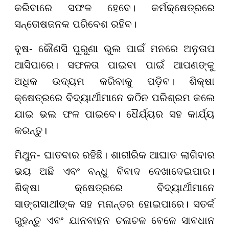
କରିବାରେ ସଫଳ ହେବେ। କର୍ମକ୍ଷେତ୍ରରେ
ସନ୍ତୋଷଜନକ ପରିବେଶ ରହିବ।
ବୃଷ- କୌଣସି ପୁରୁଣା ଭୁଲ ପାଇଁ ମନରେ ଅନୁତାପ
ଆସିପାରେ। ସଫଳତା ପାଇବା ପାଇଁ ଆପଣଙ୍କୁ
ଅଧିକ ଉଦ୍ୟମ କରିବାକୁ ପଡ଼ିବ। ଶିକ୍ଷା
କ୍ଷେତ୍ରରେ ବିଦ୍ୟାର୍ଥୀମାନେ କଠିନ ପରିଶ୍ରମ କଲେ
ଯାଇ ଭଲ ଫଳ ପାଇବେ। ଧୈର୍ଯ୍ୟର ସହ କାର୍ଯ୍ୟ
କରନ୍ତୁ।
ମିଥୁନ- ଘାତବାର ରହିଛି। ଶାରୀରିକ ଆଘାତ ଲାଗିବାର
ଭୟ ଅଛି ଏବଂ ବନ୍ଧୁ ବିବାଦ ଦେଖାଦେଇପାର।
ଶିକ୍ଷା କ୍ଷେତ୍ରରେ ବିଦ୍ୟାର୍ଥୀମାନେ
ସାଙ୍ଗସାଥୀଙ୍କ ସହ ମନାନ୍ତର ହୋଇପାରେ। ସତର୍କ
ରୁହନ୍ତୁ ଏବଂ ଯାନବାହନ ଚଳାଚଳ ବେଳେ ସାବଧାନ