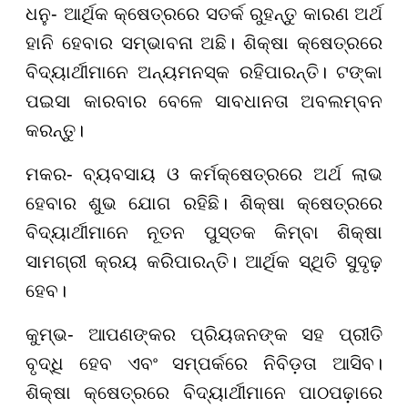
ଧନୁ- ଆର୍ଥିକ କ୍ଷେତ୍ରରେ ସତର୍କ ରୁହନ୍ତୁ କାରଣ ଅର୍ଥ
ହାନି ହେବାର ସମ୍ଭାବନା ଅଛି। ଶିକ୍ଷା କ୍ଷେତ୍ରରେ
ବିଦ୍ୟାର୍ଥୀମାନେ ଅନ୍ୟମନସ୍କ ରହିପାରନ୍ତି। ଟଙ୍କା
ପଇସା କାରବାର ବେଳେ ସାବଧାନତା ଅବଲମ୍ବନ
କରନ୍ତୁ।
ମକର- ବ୍ୟବସାୟ ଓ କର୍ମକ୍ଷେତ୍ରରେ ଅର୍ଥ ଲାଭ
ହେବାର ଶୁଭ ଯୋଗ ରହିଛି। ଶିକ୍ଷା କ୍ଷେତ୍ରରେ
ବିଦ୍ୟାର୍ଥୀମାନେ ନୂତନ ପୁସ୍ତକ କିମ୍ବା ଶିକ୍ଷା
ସାମଗ୍ରୀ କ୍ରୟ କରିପାରନ୍ତି। ଆର୍ଥିକ ସ୍ଥିତି ସୁଦୃଢ଼
ହେବ।
କୁମ୍ଭ- ଆପଣଙ୍କର ପ୍ରିୟଜନଙ୍କ ସହ ପ୍ରୀତି
ବୃଦ୍ଧି ହେବ ଏବଂ ସମ୍ପର୍କରେ ନିବିଡ଼ତା ଆସିବ।
ଶିକ୍ଷା କ୍ଷେତ୍ରରେ ବିଦ୍ୟାର୍ଥୀମାନେ ପାଠପଢ଼ାରେ