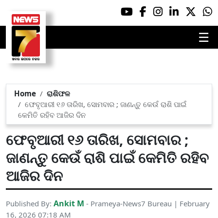
☰
Home
ରାଶିଫଳ
ଫେବୃଆରୀ ୧୬ ତାରିଖ, ସୋମବାର ; ଜାଣନ୍ତୁ କେଉଁ ରାଶି ପାଇଁ
କେମିତି ରହିବ ଆଜିର ଦିନ
ଫେବୃଆରୀ ୧୬ ତାରିଖ, ସୋମବାର ;
ଜାଣନ୍ତୁ କେଉଁ ରାଶି ପାଇଁ କେମିତି ରହିବ
ଆଜିର ଦିନ
Ankit M
Published By:
- Prameya-News7 Bureau | February
16, 2026 07:18 AM