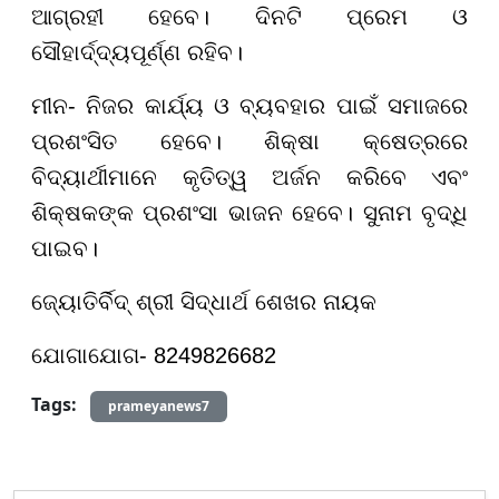
ଆଗ୍ରହୀ ହେବେ। ଦିନଟି ପ୍ରେମ ଓ
ସୌହାର୍ଦ୍ଦ୍ୟପୂର୍ଣ୍ଣ ରହିବ।
ମୀନ- ନିଜର କାର୍ଯ୍ୟ ଓ ବ୍ୟବହାର ପାଇଁ ସମାଜରେ
ପ୍ରଶଂସିତ ହେବେ। ଶିକ୍ଷା କ୍ଷେତ୍ରରେ
ବିଦ୍ୟାର୍ଥୀମାନେ କୃତିତ୍ୱ ଅର୍ଜନ କରିବେ ଏବଂ
ଶିକ୍ଷକଙ୍କ ପ୍ରଶଂସା ଭାଜନ ହେବେ। ସୁନାମ ବୃଦ୍ଧି
ପାଇବ।
ଜ୍ୟୋତିର୍ବିଦ୍ ଶ୍ରୀ ସିଦ୍ଧାର୍ଥ ଶେଖର ନାୟକ
ଯୋଗାଯୋଗ- 8249826682
Tags:
prameyanews7