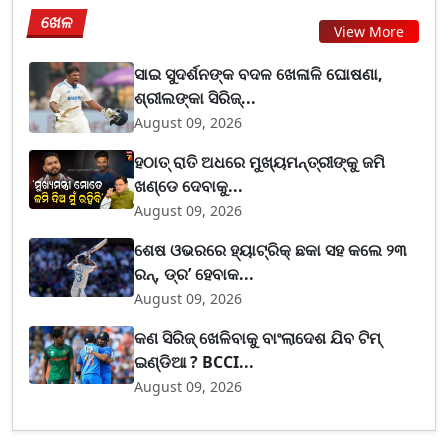
ଖେଳ
View More
ସାଇ ସୁଦର୍ଶନଙ୍କ ବଦଳ ଖେଳାଳି ଘୋଷଣା,
ଶ୍ରୀଲଙ୍କା ସିରିଜ୍...
August 09, 2026
ହଠାତ୍ ରାତି ଅଧରେ ମୁଖ୍ୟମନ୍ତ୍ରୀଙ୍କୁ ଜମି
ଖଣ୍ଡେ ଦେବାକୁ...
August 09, 2026
ଶେଷ ଓଭରରେ ହ୍ୟାଟ୍ରିକ୍ ଛକା ସହ କଲେ ୨୩
ରନ୍, ଡ୍ର’ ହେବାକ...
August 09, 2026
କଣ ସିରିଜ୍ ଖେଳିବାକୁ ବାଂଲାଦେଶ ଯିବ ଟିମ୍
ଇଣ୍ଡିଆ ? BCCI...
August 09, 2026