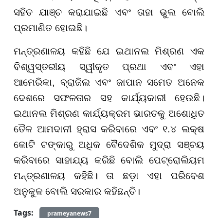
ସହିତ ଯାଞ୍ଚ କରାଯାଇଛି ଏବଂ ତାହା ଭୁଲ ବୋଲି
ପ୍ରମାଣିତ ହୋଇଛି।
ମନ୍ତ୍ରଣାଳୟ କହିଛି ଯେ ଇଥାନଲ ମିଶ୍ରଣ ଏକ
ବିଶ୍ୱସ୍ତରୀୟ ସ୍ୱୀକୃତ ପ୍ରଥା ଏବଂ ଏହା
ଆମେରିକା, ବ୍ରାଜିଲ ଏବଂ ଜାପାନ ସମେତ ଅନେକ
ଦେଶରେ ସଫଳତାର ସହ କାର୍ଯ୍ୟକାରୀ ହେଉଛି।
ଇଥାନଲ ମିଶ୍ରଣ କାର୍ଯ୍ୟକ୍ରମ ଭାରତକୁ ଅଶୋଧିତ
ତୈଳ ଆମଦାନୀ ହ୍ରାସ କରିବାରେ ଏବଂ ୧.୪ ଲକ୍ଷ
କୋଟି ଟଙ୍କାରୁ ଅଧିକ ବୈଦେଶିକ ମୁଦ୍ରା ସଞ୍ଚୟ
କରିବାରେ ସାହାଯ୍ୟ କରିଛି ବୋଲି ପେଟ୍ରୋଲିୟମ
ମନ୍ତ୍ରଣାଳୟ କହିଛି। ତା ଛଡ଼ା ଏହା ପରିବେଶ
ଅନୁକୁଳ ବୋଲି ସରକାର କହିଛନ୍ତି।
Tags:
prameyanews7