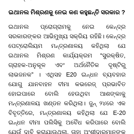
ଇଥାନଲ ମିଶ୍ରଣକୁ ନେଇ କଣ କହୁଛନ୍ତି ସରକାର ?
ଇଥାନଲ ପ୍ରୋଗ୍ରାମକୁ ନେଇ କେନ୍ଦ୍ର
ସରକାରଙ୍କର ଆଭିମୁଖ୍ୟ ସକ୍ରିୟ ରହିଛି। କେନ୍ଦ୍ର
ପେଟ୍ରୋଲିୟମ ମନ୍ତ୍ରଣାଳୟ କହିଥିଲା ଯେ
ଇଥାନଲ ମିଶ୍ରଣ କାର୍ଯ୍ୟକ୍ରମ “ସୁରକ୍ଷିତ,
ଗ୍ରାହକ-ଅନୁକୂଳ ଏବଂ ଅର୍ଥନୈତିକ ଦୃଷ୍ଟିରୁ
ଲାଭଜନକ” । ଏଥିସହ E20 ଇନ୍ଧନ ବ୍ୟବହାର
ଯୋଗୁ ଯାନବାହନ ବୀମା କଭରେଜ୍ ପ୍ରଭାବିତ
ହୋଇପାରେ ବୋଲି ହେଉଥିବା ଆଶଙ୍କାକୁ
ମନ୍ତ୍ରଣାଳୟ ଖଣ୍ଡନ କରିଥିଲା। ଜୁନ୍ ୨୪ରେ ଏକ
ବିବୃତ୍ତିରେ, ମନ୍ତ୍ରଣାଳୟ କହିଥିଲା ଯେ E-20
ଇନ୍ଧନ ବୀମା ପଲିସିକୁ ଅବୈଧ କରିପାରେ ବୋଲି
ଯେଉଁ ଦାବି କରାଯାଉଥିଲା, ତାହା ଅଂଶୀଦାରମାନଙ୍କ