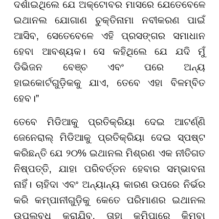
ଦର୍ଶାଇଥିଲେ ଯେ ଅକ୍ଟୋବର ମାସରେ ଯେତେବେଳେ
ଇଥାନଲ ଯୋଗାଣ ଚୁକ୍ତିନାମା ନବୀକରଣ ପାଇଁ
ଆସିବ, ସେତେବେଳେ ଏହି ପ୍ରସଙ୍ଗର ସମାଧାନ
ହେବା ଆବଶ୍ୟକ। ସେ କହିଥିଲେ ଯେ ଯଦି ମୁଁ
ଡିଭିଜନ ବେଞ୍ଚ ଏବଂ ପରେ ଅନ୍ୟ
ହାଇକୋର୍ଟଗୁଡ଼ିକକୁ ଯାଏ, ତେବେ ଏହା ବିଳମ୍ବିତ
ହେବ।”
ତେବେ ମିଡିଆକୁ ପ୍ରତିକ୍ରିୟା ଦେଇ ଆଟର୍ଣ୍ଣି
ଜେନେରାଲ୍ ମିଡିଆକୁ ପ୍ରତିକ୍ରିୟା ଦେଇ ସ୍ପଷ୍ଟ
କରିଛନ୍ତି ଯେ ୨୦% ଇଥାନଲ ମିଶ୍ରଣ ଏକ ନୀତିଗତ
ନିଷ୍ପତ୍ତି, ଯାହା ପରିବର୍ତ୍ତନ ହେବାର ସମ୍ଭାବନା
ନାହିଁ। ଚାହିଦା ଏବଂ ଅନ୍ୟାନ୍ୟ କାରଣ ଉପରେ ନିର୍ଭର
କରି କମ୍ପାନୀଗୁଡ଼ିକୁ କେତେ ପରିମାଣର ଇଥାନଲ
ଉପଲବ୍ଧ କରାଯିବ, ତାହା କମିପାରେ କିମ୍ବା