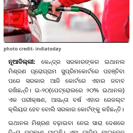
photo credit- indiatoday
ନୂଆଦିଲ୍ଲୀ:
କେନ୍ଦ୍ର ସରକାରଙ୍କର ଇଥାନଲ
ମିଶ୍ରଣ ପ୍ରୋଗ୍ରାମ ସୁପ୍ରିମକୋର୍ଟରେ ପହଞ୍ଚିବା
ପରେ ସରକାର ଆଜି କୋର୍ଟରେ ଏହାର ଜବାବ
ରଖିଛନ୍ତି। ଇ-୨୦(ପେଟ୍ରୋଲରେ ୨୦% ଇଥାନଲ)
ଏକ ପରୀକ୍ଷଣ, ଆସନ୍ତା ବର୍ଷ ଏହାର ରେଜଲ୍ଟ
କ୍ଲିୟର ହେବ ବୋଲି ସରକାର କୋର୍ଟଙ୍କୁ କହିଛନ୍ତି।
ଇଥାନଲ ମିଶ୍ରଣ ବଢ଼ାଇବା ନେଇ ସାରା ଦେଶରେ
ଚିନ୍ତା ପ୍ରକାଶ ପାଇଛି। ଏହା ଗାଡ଼ିର ମାଇଲେଜ