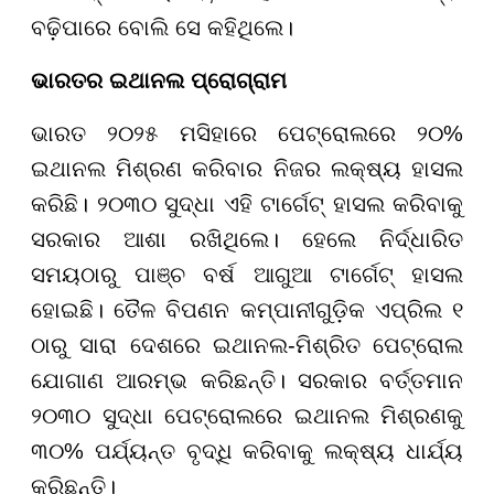
ବଢ଼ିପାରେ ବୋଲି ସେ କହିଥିଲେ।
ଭାରତର ଇଥାନଲ ପ୍ରୋଗ୍ରାମ
ଭାରତ ୨୦୨୫ ମସିହାରେ ପେଟ୍ରୋଲରେ ୨୦%
ଇଥାନଲ ମିଶ୍ରଣ କରିବାର ନିଜର ଲକ୍ଷ୍ୟ ହାସଲ
କରିଛି। ୨୦୩୦ ସୁଦ୍ଧା ଏହି ଟାର୍ଗେଟ୍ ହାସଲ କରିବାକୁ
ସରକାର ଆଶା ରଖିଥିଲେ। ହେଲେ ନିର୍ଦ୍ଧାରିତ
ସମୟଠାରୁ ପାଞ୍ଚ ବର୍ଷ ଆଗୁଆ ଟାର୍ଗେଟ୍ ହାସଲ
ହୋଇଛି। ତୈଳ ବିପଣନ କମ୍ପାନୀଗୁଡ଼ିକ ଏପ୍ରିଲ ୧
ଠାରୁ ସାରା ଦେଶରେ ଇଥାନଲ-ମିଶ୍ରିତ ପେଟ୍ରୋଲ
ଯୋଗାଣ ଆରମ୍ଭ କରିଛନ୍ତି। ସରକାର ବର୍ତ୍ତମାନ
୨୦୩୦ ସୁଦ୍ଧା ପେଟ୍ରୋଲରେ ଇଥାନଲ ମିଶ୍ରଣକୁ
୩୦% ପର୍ଯ୍ୟନ୍ତ ବୃଦ୍ଧି କରିବାକୁ ଲକ୍ଷ୍ୟ ଧାର୍ଯ୍ୟ
କରିଛନ୍ତି।