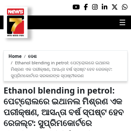
☰
Home
ଦେଶ
Ethanol blending in petrol: ପେଟ୍ରୋଲରେ ଇଥାନଲ
ମିଶ୍ରଣ ଏକ ପରୀକ୍ଷଣ, ଆସନ୍ତା ବର୍ଷ ସ୍ପଷ୍ଟ ହେବ ରେଜଲ୍ଟ:
ସୁପ୍ରିମକୋର୍ଟରେ ସରକାରଙ୍କ ସ୍ପଷ୍ଟୀକରଣ
Ethanol blending in petrol:
ପେଟ୍ରୋଲରେ ଇଥାନଲ ମିଶ୍ରଣ ଏକ
ପରୀକ୍ଷଣ, ଆସନ୍ତା ବର୍ଷ ସ୍ପଷ୍ଟ ହେବ
ରେଜଲ୍ଟ: ସୁପ୍ରିମକୋର୍ଟରେ