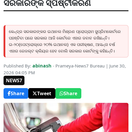
ସରକାରଙ୍କ ସ୍ପଷ୍ଟୀକରଣ
କେନ୍ଦ୍ର ସରକାରଙ୍କର ଇଥାନଲ ମିଶ୍ରଣ ପ୍ରୋଗ୍ରାମ ସୁପ୍ରିମକୋର୍ଟରେ
ପହଞ୍ଚିବା ପରେ ସରକାର ଆଜି କୋର୍ଟରେ ଏହାର ଜବାବ ରଖିଛନ୍ତି।
ଇ-୨୦(ପେଟ୍ରୋଲ୍ରେ ୨୦% ଇଥାନଲ) ଏକ ପରୀକ୍ଷଣ, ଆସନ୍ତା ବର୍ଷ
ଏହାର ରେଜଲ୍ଟ କ୍ଲିୟର ହେବ ବୋଲି ସରକାର କୋର୍ଟଙ୍କୁ କହିଛନ୍ତି।
abinash
Published By:
- Prameya-News7 Bureau | June 30,
2026 04:05 PM
NEWS7
Share
Tweet
Share