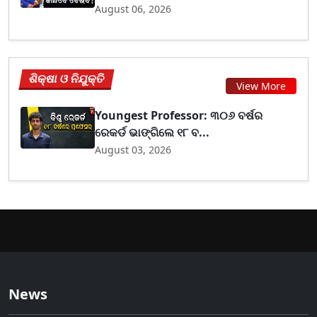
August 06, 2026
ଶିକ୍ଷା ଓ ନିଯୁକ୍ତି
View More
Youngest Professor: ୩୦୬ ବର୍ଷର
ରେକର୍ଡ ଭାଙ୍ଗିଲେ ୧୮ ବ...
August 03, 2026
News