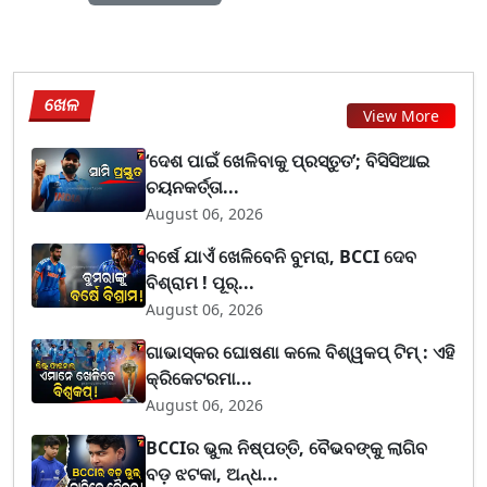
ଖେଳ
View More
‘ଦେଶ ପାଇଁ ଖେଳିବାକୁ ପ୍ରସ୍ତୁତ’; ବିସିସିଆଇ
ଚୟନକର୍ତ୍ତା...
August 06, 2026
ବର୍ଷେ ଯାଏଁ ଖେଳିବେନି ବୁମରା, BCCI ଦେବ
ବିଶ୍ରାମ ! ପୂର୍...
August 06, 2026
ଗାଭାସ୍କର ଘୋଷଣା କଲେ ବିଶ୍ୱକପ୍ ଟିମ୍ : ଏହି
କ୍ରିକେଟରମା...
August 06, 2026
BCCIର ଭୁଲ ନିଷ୍ପତ୍ତି, ବୈଭବଙ୍କୁ ଲାଗିବ
ବଡ଼ ଝଟକା, ଅନ୍ଧ...