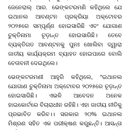
ଜେନେରାଲ୍ ଆର. ଭେଙ୍କଟରମଣି କହିଥିଲେ ଯେ
ଇଥାନଲ ଆବଣ୍ଟନ ପ୍ରକ୍ରିୟା ଅକ୍ଟୋବର
୨୦୨୫ରେ ସମ୍ପୂର୍ଣ୍ଣ ହୋଇସାରିଛି ଏବଂ ଯୋଗାଣ
ଚୁକ୍ତିନାମା ଚୂଡ଼ାନ୍ତ ହୋଇସାରିଛି। ତେବେ
ବ୍ୟକ୍ତିଗତ ଆବଣ୍ଟନକୁ ପୁନଃ ଖୋଲିବା ଦ୍ୱାରା
ଜାତୀୟ କାର୍ଯ୍ୟକ୍ରମ ବ୍ୟାହତ ହୋଇପାରେ ବୋଲି
ଚେତାବନୀ ଦେଇଥିଲେ।
ଭେଙ୍କଟରମଣୀ ଆହୁରି କହିଥିଲେ, “ଇଥାନଲ
ଯୋଗାଣ ଚୁକ୍ତିନାମା ଅକ୍ଟୋବର ୨୦୨୫ରେ ଚୂଡ଼ାନ୍ତ
ହୋଇସାରିଛି। ଏଭଳି ଆବେଦନ ଅନେକ
ହାଇକୋର୍ଟରେ ବିଚାରାଧୀନ ରହିଛି। ଏହା ଜାତୀୟ ନୀତିକୁ
ପ୍ରଭାବିତ କରିବ।। ସରକାର ୨୦% ଇଥାନଲ
ମିଶ୍ରଣ ସହିତ ଏକ ପରୀକ୍ଷଣ କରୁଛନ୍ତି। ଆସନ୍ତା