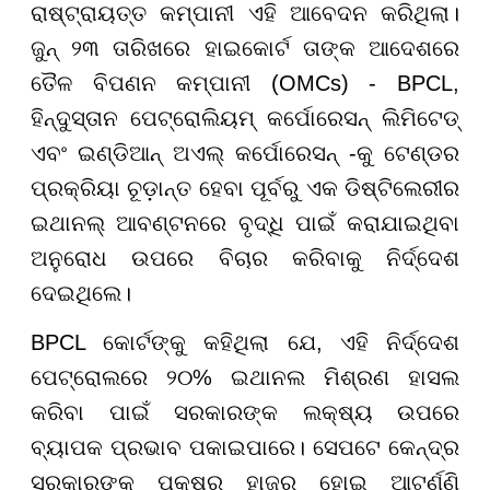
ରାଷ୍ଟ୍ରାୟତ୍ତ କମ୍ପାନୀ ଏହି ଆବେଦନ କରିଥିଲା।
ଜୁନ୍ ୨୩ ତାରିଖରେ ହାଇକୋର୍ଟ ତାଙ୍କ ଆଦେଶରେ
ତୈଳ ବିପଣନ କମ୍ପାନୀ (OMCs) - BPCL,
ହିନ୍ଦୁସ୍ତାନ ପେଟ୍ରୋଲିୟମ୍ କର୍ପୋରେସନ୍ ଲିମିଟେଡ୍
ଏବଂ ଇଣ୍ଡିଆନ୍ ଅଏଲ୍ କର୍ପୋରେସନ୍ -କୁ ଟେଣ୍ଡର
ପ୍ରକ୍ରିୟା ଚୂଡ଼ାନ୍ତ ହେବା ପୂର୍ବରୁ ଏକ ଡିଷ୍ଟିଲେରୀର
ଇଥାନଲ୍ ଆବଣ୍ଟନରେ ବୃଦ୍ଧି ପାଇଁ କରାଯାଇଥିବା
ଅନୁରୋଧ ଉପରେ ବିଚାର କରିବାକୁ ନିର୍ଦ୍ଦେଶ
ଦେଇଥିଲେ।
BPCL କୋର୍ଟଙ୍କୁ କହିଥିଲା ଯେ, ଏହି ନିର୍ଦ୍ଦେଶ
ପେଟ୍ରୋଲରେ ୨୦% ଇଥାନଲ ମିଶ୍ରଣ ହାସଲ
କରିବା ପାଇଁ ସରକାରଙ୍କ ଲକ୍ଷ୍ୟ ଉପରେ
ବ୍ୟାପକ ପ୍ରଭାବ ପକାଇପାରେ। ସେପଟେ କେନ୍ଦ୍ର
ସରକାରଙ୍କ ପକ୍ଷରୁ ହାଜର ହୋଇ ଆଟର୍ଣ୍ଣି