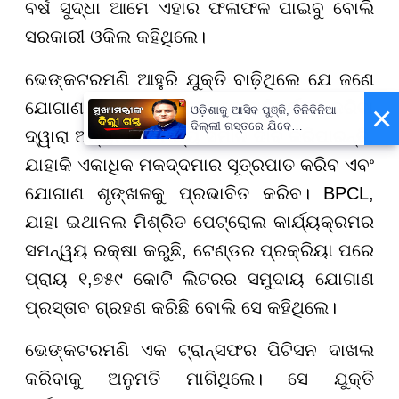
ବର୍ଷ ସୁଦ୍ଧା ଆମେ ଏହାର ଫଳାଫଳ ପାଇବୁ ବୋଲି
ସରକାରୀ ଓକିଲ କହିଥିଲେ।
ଭେଙ୍କଟରମଣି ଆହୁରି ଯୁକ୍ତି ବାଢ଼ିଥିଲେ ଯେ ଜଣେ
ଯୋଗାଣକାରୀଙ୍କ ଆବଣ୍ଟନରେ ପରିବର୍ତ୍ତନ କରିବା
×
ଓଡ଼ିଶାକୁ ଆସିବ ପୁଞ୍ଜି, ତିନିଦିନିଆ
ଦିଲ୍ଲୀ ଗସ୍ତରେ ଯିବେ
ଦ୍ୱାରା ଅନ୍ୟମାନେ ମଧ୍ୟ ସମାନ ଦାବି କରିପାରନ୍ତି,
ମୁଖ୍ୟମନ୍ତ୍ରୀ ମୋହନ ମାଝୀ
ଯାହାକି ଏକାଧିକ ମକଦ୍ଦମାର ସୂତ୍ରପାତ କରିବ ଏବଂ
ଯୋଗାଣ ଶୃଙ୍ଖଳକୁ ପ୍ରଭାବିତ କରିବ। BPCL,
ଯାହା ଇଥାନଲ ମିଶ୍ରିତ ପେଟ୍ରୋଲ କାର୍ଯ୍ୟକ୍ରମର
ସମନ୍ୱୟ ରକ୍ଷା କରୁଛି, ଟେଣ୍ଡର ପ୍ରକ୍ରିୟା ପରେ
ପ୍ରାୟ ୧,୭୫୯ କୋଟି ଲିଟରର ସମୁଦାୟ ଯୋଗାଣ
ପ୍ରସ୍ତାବ ଗ୍ରହଣ କରିଛି ବୋଲି ସେ କହିଥିଲେ।
ଭେଙ୍କଟରମଣି ଏକ ଟ୍ରାନ୍ସଫର ପିଟିସନ ଦାଖଲ
କରିବାକୁ ଅନୁମତି ମାଗିଥିଲେ। ସେ ଯୁକ୍ତି