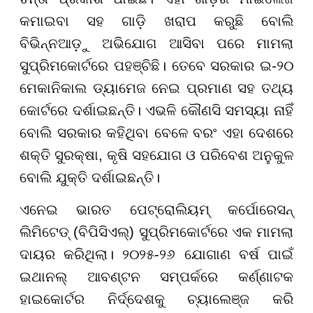
କମାଇବା ସହ ଗାଡ଼ି ଖରାପ କରୁଛି ବୋଲି
ବିଭିନ୍ନଆଡ଼ୁ ଅଭିଯୋଗ ଆସିବା ପରେ ମାମଲା
ସୁପ୍ରିମକୋର୍ଟରେ ପହଞ୍ଚିଛି। ତେବେ ସରକାର ଇ-୨୦
ମେକାନିକାଲ ଡ୍ୟାମେଜ ନେଇ ପ୍ରମାଣ ସହ ତଥ୍ୟ
କୋର୍ଟରେ ଦର୍ଶାଇଛନ୍ତି। ଏଭଳି କୌଣସି ସମସ୍ୟା ନାହିଁ
ବୋଲି ସରକାର କହିଥିବା ବେଳେ ବରଂ ଏହା ଦେଶରେ
ଶକ୍ତି ସୁରକ୍ଷା, କୃଷି ସହଯୋଗ ଓ ପରିବେଶ ଅନୁକୁଳ
ବୋଲି ଯୁକ୍ତି ଦର୍ଶାଇଛନ୍ତି।
ଏନେଇ ଭାରତ ପେଟ୍ରୋଲିୟମ୍ କର୍ପୋରେସନ୍
ଲିମିଟେଡ୍ (ବିପିସିଏଲ୍) ସୁପ୍ରିମକୋର୍ଟରେ ଏକ ମାମଲା
ଦାୟର କରିଥିଲା। ୨୦୨୫-୨୬ ଯୋଗାଣ ବର୍ଷ ପାଇଁ
ଇଥାନଲ୍ ଆବଣ୍ଟନ ସମ୍ପର୍କରେ କର୍ଣ୍ଣାଟକ
ହାଇକୋର୍ଟର ନିର୍ଦ୍ଦେଶକୁ ଚ୍ୟାଲେଞ୍ଜ କରି