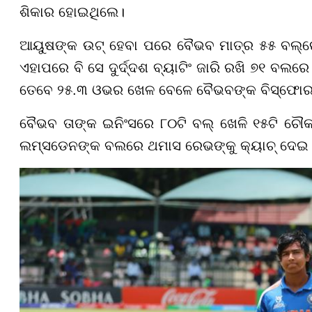
ଶିକାର ହୋଇଥିଲେ।
ଆୟୁଷଙ୍କ ଉଟ୍ ହେବା ପରେ ବୈଭବ ମାତ୍ର ୫୫ ବଲ୍ରେ
ଏହାପରେ ବି ସେ ଦୁର୍ଦ୍ଦଶ ବ୍ୟାଟିଂ ଜାରି ରଖି ୭୧ ବଲ
ତେବେ ୨୫.୩ ଓଭର ଖେଳ ବେଳେ ବୈଭବଙ୍କ ବିସ୍ଫୋରକ 
ବୈଭବ ତାଙ୍କ ଇନିଂସରେ ୮୦ଟି ବଲ୍ ଖେଳି ୧୫ଟି ଚୌକା
ଲମ୍ସଡେନଙ୍କ ବଲରେ ଥମାସ ରେଭଙ୍କୁ କ୍ୟାଚ୍ ଦେ