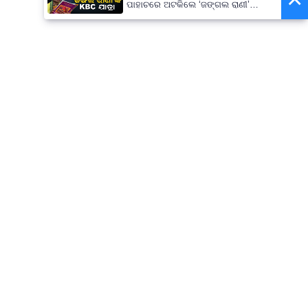
ପାହାଚରେ ଅଟକିଲେ ‘ଜଙ୍ଗଲ ରାଣୀ’
ଜୟନ୍ତି ବୁରୁଦା