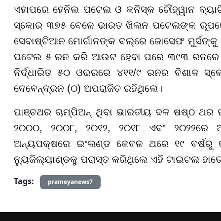
ଏହାପରେ ହେନିଲ ପଟେଲ ଓ କନିସ୍କ ଚୌହ୍ୱାନ ବ୍ୟାଟ
ସ୍କୋର ୩୭୫ ବେଳେ ଭାରତ ଖିଲନ ପଟେଲଙ୍କ ରୂପରେ 
ସେବାଷ୍ଟିଆନ ମୋର୍ଗାନଙ୍କ ବଲ୍‌ରେ ଜୋସେଫ ମୁର୍ସଙ୍କ
ପଟେଲ ୫ ରନ କରି ଆଉଟ ହେବା ପରେ ୩୯୩ ରନରେ ଦ
ନିର୍ଦ୍ଧାରିତ ୫୦ ଓଭରରେ ୪୧୧/୯ ରନର ବିଶାଳ ସ୍
ଦେବେନ୍ଦ୍ରନ (୦) ଅପରାଜିତ ରହିଥିଲେ।
ପାଞ୍ଚଥର ଚାମ୍ପିଅନ୍ ଥିବା ଭାରତୀୟ ଦଳ ଷଷ୍ଠ ଥର ପା
୨୦୦୦, ୨୦୦୮, ୨୦୧୨, ୨୦୧୮ ଏବଂ ୨୦୨୨ରେ ଅଣ୍
ଅନ୍ୟପକ୍ଷରେ ଇଂଲଣ୍ଡ କେବଳ ଥରେ ୧୯ ବର୍ଷରୁ କମ
ନ୍ୟୁଜିଲ୍ୟାଣ୍ଡକୁ ପରାସ୍ତ କରିଥିଲେ ଏହି ଟାଇଟଲ ହାତ
Tags:
prameyanews7