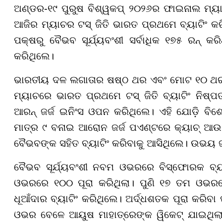
ଅଣ୍ଡର-୧୯ ପୁରୁଷ ବିଶ୍ୱକପ୍ ୨୦୨୬ର ଫାଇନାଲ ମ୍ୟାଚ
ଆଜିର ମ୍ୟାଚର ଟସ୍ ଜିତି ଭାରତ ପ୍ରଥମେ ବ୍ୟାଟିଂ କର
ପକ୍ଷରୁ ବୈଭବ ସୂର୍ଯ୍ୟବଂଶୀ ସର୍ବାଧିକ ୧୭୫ ରନ୍ କ
କରିଥିଲେ।
ଭାରତୀୟ ଦଳ ଲଗାତାର ଷଷ୍ଠ ଥର ଏବଂ ମୋଟ ୧୦ ଥର ଫା
ମ୍ୟାଚରେ ଭାରତ ପ୍ରଥମେ ଟସ୍ ଜିତି ବ୍ୟାଟିଂ ନିଷ୍ପତ
ଆରନ୍ ଜର୍ଜ ଇନିଂସ ଓପନ କରିଥିଲେ। ଏହି ଯୋଡ଼ି ବି
ମାତ୍ର ୯ ବନାଇ ଆରୋନ ଜର୍ଜ ପଏଣ୍ଟରେ କ୍ୟାଚ୍ ଆଉ
ବୈଭବଙ୍କ ସହିତ ବ୍ୟାଟିଂ କରିବାକୁ ଆସିଥିଲେ। ଉଭୟ ଜ
ବୈଭବ ସୂର୍ଯ୍ୟବଂଶୀ ନବମ ଓଭରରେ ବିସ୍ଫୋରକ ବ୍ୟ
ଓଭରରେ ୧୦୦ ପୂରା କରିଥିଲା। ପୁଣି ୧୭ ତମ ଓ
ଧୂଆଁଦାର ବ୍ୟାଟିଂ କରିଥିଲେ। ଅର୍ଦ୍ଧଶତକ ପୂରା କରିବା 
ଓଭର ବେଳେ ଆୟୁଷ ମାହାତ୍ରେଙ୍କ ୱିକେଟ୍ ଯାଇଥିଲା