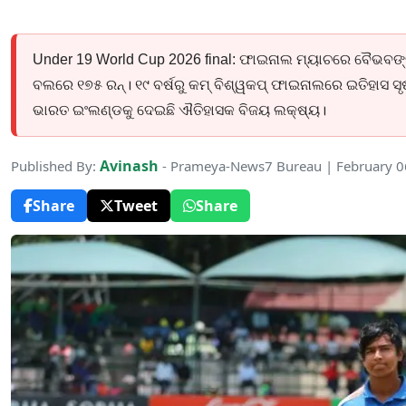
Under 19 World Cup 2026 final: ଫାଇନାଲ ମ୍ୟାଚରେ ବୈଭବଙ
ବଲରେ ୧୭୫ ରନ୍। ୧୯ ବର୍ଷରୁ କମ୍ ବିଶ୍ୱକପ୍ ଫାଇନାଲରେ ଇତିହାସ ସୃଷ୍ଟ
ଭାରତ ଇଂଲଣ୍ଡକୁ ଦେଇଛି ଐତିହାସକ ବିଜୟ ଲକ୍ଷ୍ୟ।
Avinash
Published By:
- Prameya-News7 Bureau | February 0
Share
Tweet
Share