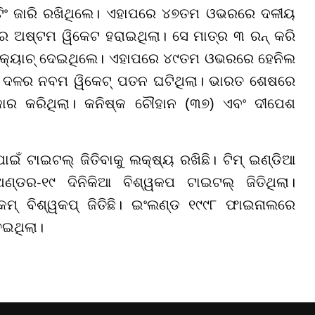
ିଂ ଜାରି ରଖିଥିଲେ। ଏହାପରେ
୪୭ତମ ଓଭରରେ ଦଳୀୟ
ଅଷ୍ଟମ ୱିକେଟ ହରାଇଥିଲା। ସେ ମାତ୍ର ୩ ରନ୍ କରି
ୁ କ୍ୟାଚ୍ ଦେଇଥିଲେ। ଏହାପରେ
୪୯ତମ ଓଭରରେ ହେନିଲ
ଳର ନବମ ୱିକେଟ୍ ପତନ ଘଟିଥିଲା। ଭାରତ ଶେଷରେ
କୋର କରିଥିଲା। କନିଷ୍କ ଚୌହାନ (୩୭) ଏବଂ ଦୀପେଶ
ଇଁ ଟାଇଟଲ୍ ଜିତିବାକୁ ଲକ୍ଷ୍ୟ ରଖିଛି। ଟିମ୍ ଇଣ୍ଡିଆ
ଡର-୧୯ ଦିନିକିଆ ବିଶ୍ୱକପ ଟାଇଟଲ୍ ଜିତିଥିଲା।
୍ ବିଶ୍ୱକପ୍ ଜିତିଛି। ଇଂଲଣ୍ଡ ୧୯୯୮ ଫାଇନାଲରେ
େଇଥିଲା।