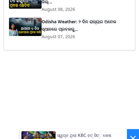
ଜିଲ୍...
August 08, 2026
Odisha Weather: ୨ ଦିନ ରାଜ୍ୟର ଅନେକ
ସ୍ଥାନରେ ପ୍ରବଳରୁ...
August 07, 2026
×
ସ୍ୱପ୍ନ ଥିଲା KBC ହଟ୍ ସିଟ୍ : ଶେଷ