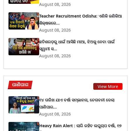
August 08, 2026
Teacher Recruitment Odisha: ଏଣିକି ଜଣିକିଆ
ଶିକ୍ଷକରେ...
August 08, 2026
ଛତିଶଗଡ଼ରୁ ଧାଇଁ ଆସିଛି ମାଆ, ଝିଅକୁ ନେବା ପାଇଁ
ସ୍ୱାମୀ ସ...
August 08, 2026
ପାଣିପାଗ
View More
୧୪ ତାରିଖ ଯାଏ ବର୍ଷା ସମ୍ଭାବନା, ଚେତାବନୀ ଦେଲା
ପାଣିପାଗ...
August 08, 2026
Heavy Rain Alert : ଲାଗି ରହିବ ଲଘୁଚାପ ବର୍ଷା, ୧୭