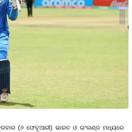
କ୍ରବାର (୬ ଫେବୃଆରୀ) ଭାରତ ଓ ଇଂଲଣ୍ଡ ମଧ୍ୟରେ