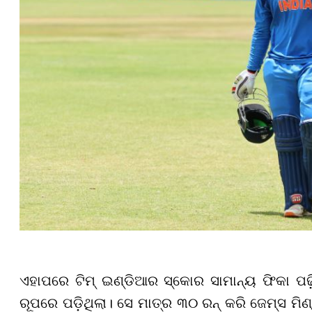
ଏହାପରେ ଟିମ୍ ଇଣ୍ଡିଆର ସ୍କୋର ସାମାନ୍ୟ ଫିକା ପଢ଼ି
ରୂପରେ ପଡ଼ିଥିଲା। ସେ ମାତ୍ର ୩୦ ରନ୍ କରି ଜେମ୍ସ ମି