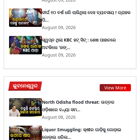
ଦୀର୍ଘ ୧୦ ବର୍ଷ ଧରି ଚାଲିଥିଲା ଦେହ ବ୍ୟବସାୟ ! ଗ୍ରାହକ
ପି...
August 09, 2026
ସ୍ୱପ୍ନ ଥିଲା KBC ହଟ୍ ସିଟ୍ : ଶେଷ ପାହାଚରେ
ଅଟକିଲେ ‘ଜଙ୍...
August 09, 2026
ଭୁବନେଶ୍ୱର
View More
North Odisha flood threat: ଉତ୍ତର
ଓଡ଼ିଶାରେ ବନ୍ୟା ସମ...
August 08, 2026
Liquor Smuggling: କ୍ଷୀର ଗାଡ଼ିକୁ ଗୋଡ଼ାଇ
ଗୋଡ଼ାଇ ଧରିଲ...