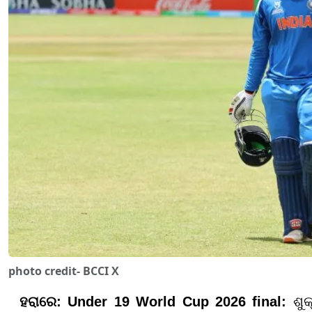
photo credit- BCCI X
ହରାରେ:
Under 19 World Cup 2026 final
:
ଶୁ