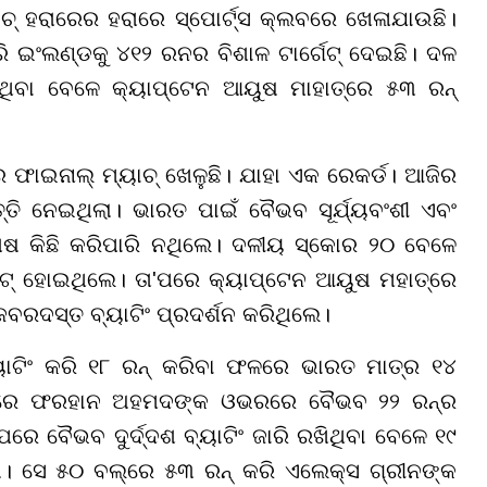
୍ ହରାରେର ହରାରେ ସ୍ପୋର୍ଟ୍ସ କ୍ଲବରେ ଖେଳାଯାଉଛି।
ି ଇଂଲଣ୍ଡକୁ ୪୧୨ ରନର ବିଶାଳ ଟାର୍ଗେଟ୍ ଦେଇଛି। ଦଳ
ରିଥିବା ବେଳେ କ୍ୟାପ୍ଟେନ ଆୟୁଷ ମାହାତ୍ରେ ୫୩ ରନ୍
ଇନାଲ୍ ମ୍ୟାଚ୍ ଖେଳୁଛି। ଯାହା ଏକ ରେକର୍ଡ। ଆଜିର
୍ତି ନେଇଥିଲା। ଭାରତ ପାଇଁ ବୈଭବ ସୂର୍ଯ୍ୟବଂଶୀ ଏବଂ
ଶେଷ କିଛି କରିପାରି ନଥିଲେ। ଦଳୀୟ ସ୍କୋର ୨୦ ବେଳେ
ଟ୍ ହୋଇଥିଲେ। ତା'ପରେ କ୍ୟାପ୍ଟେନ ଆୟୁଷ ମହାତ୍ରେ
ବରଦସ୍ତ ବ୍ୟାଟିଂ ପ୍ରଦର୍ଶନ କରିଥିଲେ।
ାଟିଂ କରି ୧୮ ରନ୍ କରିବା ଫଳରେ ଭାରତ ମାତ୍ର ୧୪
ଭରରେ ଫରହାନ ଅହମଦଙ୍କ ଓଭରରେ ବୈଭବ ୨୨ ରନ୍ର
ପରେ ବୈଭବ ଦୁର୍ଦ୍ଦଶ ବ୍ୟାଟିଂ ଜାରି ରଖିଥିବା ବେଳେ ୧୯
। ସେ ୫୦ ବଲ୍ରେ ୫୩ ରନ୍ କରି ଏଲେକ୍ସ ଗ୍ରୀନଙ୍କ