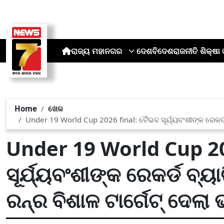
ରାଜ୍ୟ
ମହାନଗର
ଦେଶ
ବିଦେଶ
ରାଜନୀତି
ଶିକ୍ଷା 
Home
ଖେଳ
Under 19 World Cup 2026 final: ବୈଭବ ସୂର୍ଯ୍ୟବଂଶୀଙ୍କ ରେକର୍ଡ
Under 19 World Cup 20
ସୂର୍ଯ୍ୟବଂଶୀଙ୍କ ରେକର୍ଡ ବ୍
ରନ୍‌ର ବିଶାଳ ଟାର୍ଗେଟ୍ ଦେଲା