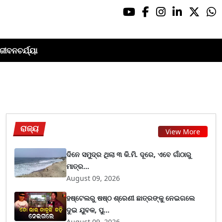
ଜୀବନଚର୍ଯ୍ୟା
ରାଜ୍ୟ
View More
ଦିନେ ସମୁଦ୍ର ଥିଲା ୩ କି.ମି. ଦୂରେ, ଏବେ ଗାଁଠାରୁ
ମାତ୍ର...
August 09, 2026
ହଷ୍ଟେଲରୁ ଷଷ୍ଠ ଶ୍ରେଣୀ ଛାତ୍ରଙ୍କୁ ନେଇଗଲେ
ଦୁଇ ଯୁବକ, ପୁ...
August 09, 2026