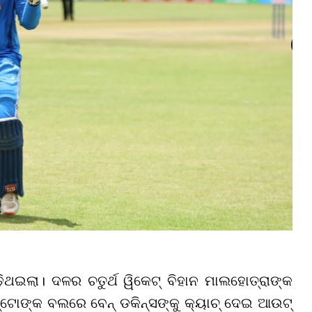
ଥଇଲା। ଦଳର ଚତୁର୍ଥ ୱିକେଟ୍ ବିହାନ ମାଲହୋତ୍ରାଙ୍କ
ଣ୍ଟୋଙ୍କ ବଲରେ ବେନ୍ ଡକିନ୍ସଙ୍କୁ କ୍ୟାଚ୍ ଦେଇ ଆଉଟ୍