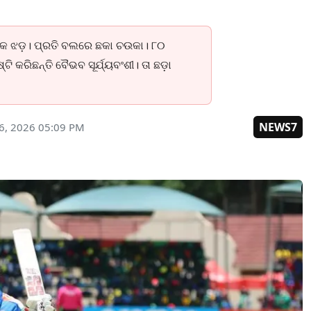
୍କ ଝଡ଼। ପ୍ରତି ବଲରେ ଛକା ଚଉକା। ୮୦
ି କରିଛନ୍ତି ବୈଭବ ସୂର୍ଯ୍ୟବଂଶୀ। ତା ଛଡ଼ା
NEWS7
6, 2026 05:09 PM