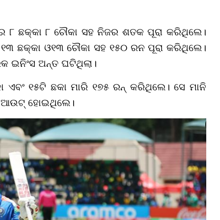
 ୮ ଛକ୍କା ୮ ଚୌକା ସହ ନିଜର ଶତକ ପୂରା କରିଥିଲେ।
ରେ ୧୩ ଛକ୍କା ଓ୧୩ ଚୌକା ସହ ୧୫୦ ରନ ପୂରା କରିଥିଲେ।
ଇନିଂସ ଅନ୍ତ ଘଟିଥିଲା।
 ଏବଂ ୧୫ଟି ଛକା ମାରି ୧୭୫ ରନ୍ କରିଥିଲେ। ସେ ମାନି
ଇ ଆଉଟ୍ ହୋଇଥିଲେ।