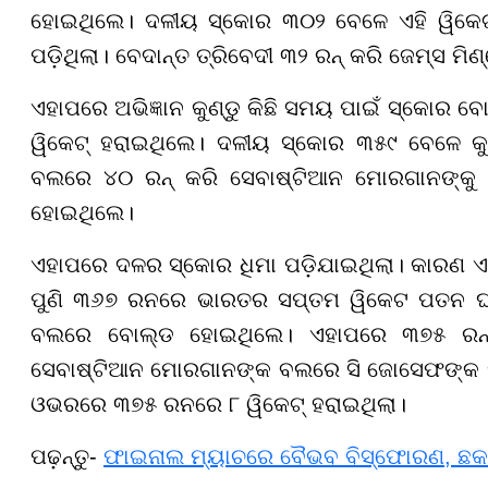
ହୋଇଥିଲେ। ଦଳୀୟ ସ୍କୋର ୩୦୨ ବେଳେ ଏହି ୱିକେଟ
ପଡ଼ିଥିଲା। ବେଦାନ୍ତ ତ୍ରିବେଦୀ ୩୨ ରନ୍ କରି ଜେମ୍ସ ମ
ଏହାପରେ ଅଭିଜ୍ଞାନ କୁଣ୍ଡୁ କିଛି ସମୟ ପାଇଁ ସ୍କୋର 
ୱିକେଟ୍ ହରାଇଥିଲେ। ଦଳୀୟ ସ୍କୋର ୩୫୯ ବେଳେ କୁଣ୍
ବଲରେ ୪୦ ରନ୍ କରି ସେବାଷ୍ଟିଆନ ମୋରଗାନଙ୍କୁ ବ
ହୋଇଥିଲେ।
ଏହାପରେ ଦଳର ସ୍କୋର ଧିମା ପଡ଼ିଯାଇଥିଲା। କାରଣ ଏବ
ପୁଣି ୩୬୭ ରନରେ ଭାରତର ସପ୍ତମ ୱିକେଟ ପତନ ଘଟି
ବଲରେ ବୋଲ୍ଡ ହୋଇଥିଲେ। ଏହାପରେ ୩୭୫ ରନ୍ 
ସେବାଷ୍ଟିଆନ ମୋରଗାନଙ୍କ ବଲରେ ସି ଜୋସେଫଙ୍କ 
ଓଭରରେ ୩୭୫ ରନରେ ୮ ୱିକେଟ୍ ହରାଇଥିଲା।
ପଢ଼ନ୍ତୁ-
ଫାଇନାଲ ମ୍ୟାଚରେ ବୈଭବ ବିସ୍ଫୋରଣ, ଛକା ଚ