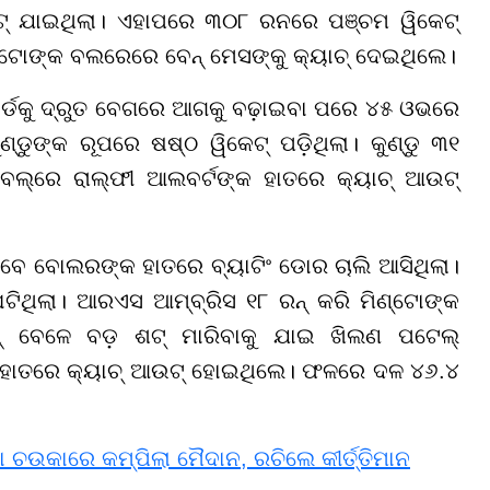
୍ ଯାଇଥିଲା। ଏହାପରେ ୩୦୮ ରନରେ ପଞ୍ଚମ ୱିକେଟ୍
ିଣ୍ଟୋଙ୍କ ବଲରେରେ ବେନ୍ ମେସଙ୍କୁ କ୍ୟାଚ୍ ଦେଇଥିଲେ।
ବୋର୍ଡକୁ ଦ୍ରୁତ ବେଗରେ ଆଗକୁ ବଢ଼ାଇବା ପରେ ୪୫ ଓଭରେ
ଡୁଙ୍କ ରୂପରେ ଷଷ୍ଠ ୱିକେଟ୍ ପଡ଼ିଥିଲା। କୁଣ୍ଡୁ ୩୧
ଲ୍ରେ ରାଲ୍ଫୀ ଆଲବର୍ଟଙ୍କ ହାତରେ କ୍ୟାଚ୍ ଆଉଟ୍
େ ବୋଲରଙ୍କ ହାତରେ ବ୍ୟାଟିଂ ଡୋର ଚାଲି ଆସିଥିଲା।
ଥିଲା। ଆରଏସ ଆମ୍ବ୍ରିସ ୧୮ ରନ୍ କରି ମିଣ୍ଟୋଙ୍କ
ବେଳେ ବଡ଼ ଶଟ୍ ମାରିବାକୁ ଯାଇ ଖିଲଣ ପଟେଲ୍
ହାତରେ କ୍ୟାଚ୍ ଆଉଟ୍ ହୋଇଥିଲେ। ଫଳରେ ଦଳ ୪୬.୪
ଉକାରେ କମ୍ପିଲା ମୈଦାନ, ରଚିଲେ କୀର୍ତ୍ତିମାନ