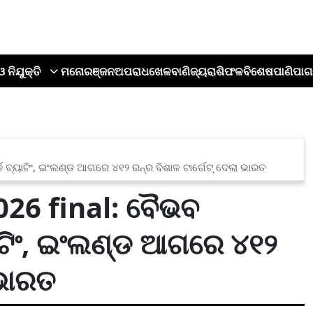
ଓ ନିଯୁକ୍ତି
ମନୋରଞ୍ଜନ
ଅପରାଧ
ଖେଳ
ବାଣିଜ୍ୟ
ରାଶିଫଳ
ବିଶେଷ
ପାଣିପାଗ
 ବ୍ୟାଟିଂ, ଇଂଲଣ୍ଡ ଆଗରେ ୪୧୨ ରନ୍‌ର ବିଶାଳ ଟାର୍ଗେଟ୍ ଦେଲା ଭାରତ
26 final: ବୈଭବ
ୟାଟିଂ, ଇଂଲଣ୍ଡ ଆଗରେ ୪୧୨
 ଭାରତ