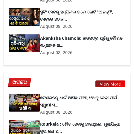
ସୁଟିଂ ସେଟରୁ ହସ୍ପିଟାଲ ଗଲେ ଛୋଟି 'ଆନନ୍ଦି',
ସେଟରେ ହଠାତ...
August 08, 2026
Akanksha Chamola: ଛାଡପତ୍ର ପୂର୍ବରୁ ଗୌରବ
ଖନ୍ନାଙ୍କ ନା...
August 08, 2026
ଅପରାଧ
View More
ଛତିଶଗଡ଼ରୁ ଧାଇଁ ଆସିଛି ମାଆ, ଝିଅକୁ ନେବା ପାଇଁ
ସ୍ୱାମୀ ସ...
August 08, 2026
Rourkela : ଶୌଚ ହେବାକୁ ଯାଇଥିଲେ, ମୁଖାପିନ୍ଧା
ଦୁଇ ଜଣ ପ...