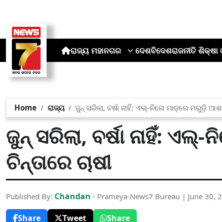
ରାଜ୍ୟ
ମହାନଗର
ଦେଶ
ବିଦେଶ
ରାଜନୀତି
ଶିକ୍ଷା 
Home
ରାଜ୍ୟ
ଜୁନ୍ ସରିଲା, ବର୍ଷା ନାହିଁ: ଏଲ୍‌-ନିନୋ ମାଡ଼ରେ ମରୁଡ଼ି ଆ
ଜୁନ୍ ସରିଲା, ବର୍ଷା ନାହିଁ: ଏଲ୍
ଚିନ୍ତାରେ ଚାଷୀ
Chandan
Published By:
- Prameya-News7 Bureau | June 30, 
Share
Tweet
Share