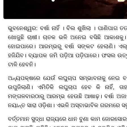
ଭୁବନେଶ୍ୱର: ବର୍ଷା ନାହିଁ । ବିଲ ଶୁଖିଲା । ପାଣିପାଗ 
ଖୋଜୁଛି ଚାଷୀ। ଚାତକ ଭଳି ଅନେଇ ବସିଛି ଆକାଶକୁ। 
ହୋଇପାରେ। ଆରମ୍ଭରୁ ବର୍ଷା ସଙ୍କଟ ହେଲାଣି। ଏଲ୍
ହଜିଯିବ। ବ୍ୟାପକ ଜମି ପଡ଼ିଆ ପଡ଼ିପାରେ। ଫସଲ ଉତ୍ପା
ଟାଳି ହେବନି।
ଅନ୍ୟପକ୍ଷରେ ଯେଉଁ ଲଘୁଚାପ ସମ୍ଭାବନାକୁ ନେଇ ବର୍
ଉପୁଜିଲାଣି। ଏମିତିକି ଲଘୁଚାପ ହେବ କି ନାହିଁ, ତା
ମଙ୍ଗଳବାରଠାରୁ ଆରମ୍ଭ ହେଉଛି ଆଷାଢ଼। ବର୍ଷା ଅଜାଡ଼ି
ନୟାନ୍ତ ସାରା ଓଡ଼ିଶା। ଏଭଳି ଅସ୍ବାଭାବିକ ଗରମରେ 
ବର୍ତ୍ତମାନ ସୁଦ୍ଧା ରାଜ୍ୟରେ ଧାନ ବୁଣା କାମ ଜୋରସୋ