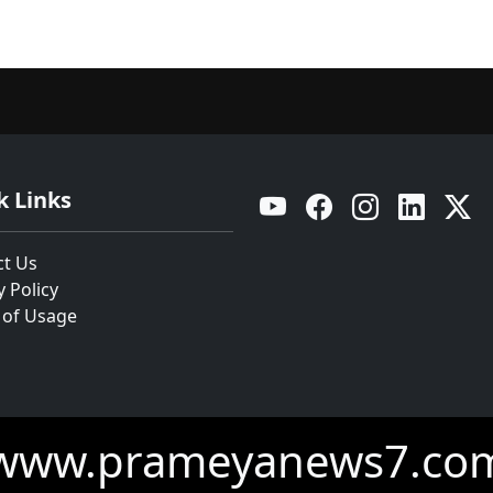
k Links
YouTube
Facebook
Instagram
Linkedin
Twitt
ct Us
y Policy
 of Usage
www.prameyanews7.co