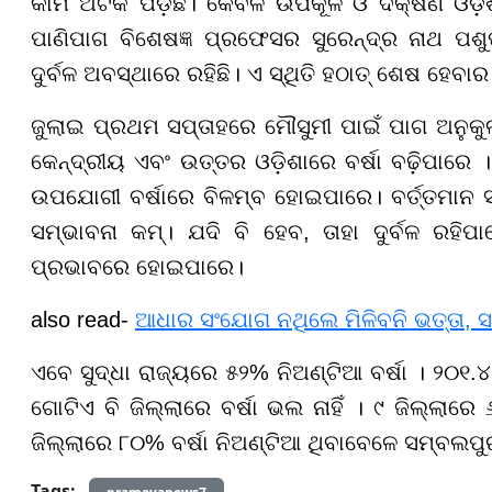
କାମ ଅଟକି ପଡ଼ିଛି। କେବଳ ଉପକୂଳ ଓ ଦକ୍ଷିଣ ଓଡ଼ିଶ
ପାଣିପାଗ ବିଶେଷଜ୍ଞ ପ୍ରଫେସର ସୁରେନ୍ଦ୍ର ନାଥ ପଶୁ
ଦୁର୍ବଳ ଅବସ୍ଥାରେ ରହିଛି। ଏ ସ୍ଥିତି ହଠାତ୍ ଶେଷ ହେବା
ଜୁଲାଇ ପ୍ରଥମ ସପ୍ତାହରେ ମୌସୁମୀ ପାଇଁ ପାଗ ଅନୁକୁ
କେନ୍ଦ୍ରୀୟ ଏବଂ ଉତ୍ତର ଓଡ଼ିଶାରେ ବର୍ଷା ବଢ଼ିପାରେ । କ
ଉପଯୋଗୀ ବର୍ଷାରେ ବିଳମ୍ବ ହୋଇପାରେ। ବର୍ତ୍ତମାନ
ସମ୍ଭାବନା କମ୍। ଯଦି ବି ହେବ, ତାହା ଦୁର୍ବଳ ରହିପା
ପ୍ରଭାବରେ ହୋଇପାରେ।
also read-
ଆଧାର ସଂଯୋଗ ନଥିଲେ ମିଳିବନି ଭତ୍ତା, ସମ
ଏବେ ସୁଦ୍ଧା ରାଜ୍ୟରେ ୫୨% ନିଅଣ୍ଟିଆ ବର୍ଷା । ୨୦୧.୪ ମ
ଗୋଟିଏ ବି ଜିଲ୍ଲାରେ ବର୍ଷା ଭଲ ନାହିଁ । ୯ ଜିଲ୍ଲାର
ଜିଲ୍ଲାରେ ୮୦% ବର୍ଷା ନିଅଣ୍ଟିଆ ଥିବାବେଳେ ସମ୍ବଲପୁ
Tags: