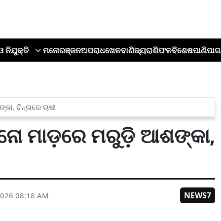
ଓ ନିଯୁକ୍ତି
ମନୋରଞ୍ଜନ
ଅପରାଧ
ଖେଳ
ବାଣିଜ୍ୟ
ରାଶିଫଳ
ବିଶେଷ
ପାଣିପାଗ
ଶଙ୍କା, ଚିନ୍ତାରେ ଚାଷୀ
‌-ନିନୋ ମାଡ଼ରେ ମରୁଡ଼ି ଆଶଙ୍କା,
NEWS7
2026 08:18 AM