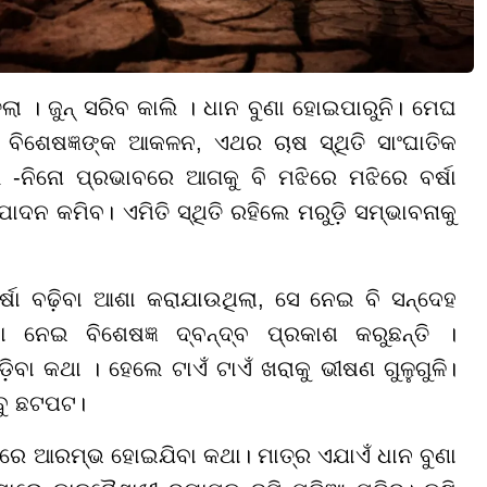
ତତଲା । ଜୁନ୍ ସରିବ କାଲି । ଧାନ ବୁଣା ହୋଇପାରୁନି। ମେଘ
ବିଶେଷଜ୍ଞଙ୍କ ଆକଳନ, ଏଥର ଚାଷ ସ୍ଥିତି ସାଂଘାତିକ
 -ନିନୋ ପ୍ରଭାବରେ ଆଗକୁ ବି ମଝିରେ ମଝିରେ ବର୍ଷା
ଦନ କମିବ। ଏମିତି ସ୍ଥିତି ରହିଲେ ମରୁଡ଼ି ସମ୍ଭାବନାକୁ
ଷା ବଢ଼ିବା ଆଶା କରାଯାଉଥିଲା, ସେ ନେଇ ବି ସନ୍ଦେହ
ହା ନେଇ ବିଶେଷଜ୍ଞ ଦ୍ବନ୍ଦ୍ବ ପ୍ରକାଶ କରୁଛନ୍ତି ।
ବା କଥା । ହେଲେ ଟାଏଁ ଟାଏଁ ଖରାକୁ ଭୀଷଣ ଗୁଳୁଗୁଳି।
ସବୁ ଛଟପଟ।
ରରେ ଆରମ୍ଭ ହୋଇଯିବା କଥା। ମାତ୍ର ଏଯାଏଁ ଧାନ ବୁଣା