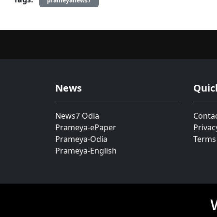
prameyanews7
News
Quic
News7 Odia
Conta
Prameya-ePaper
Privac
Prameya-Odia
Terms
Prameya-English