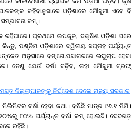
ାରେ କାଳବୈଶାଖୀ ବ୍ୟାପକ ଜମି ପଡ଼ିଆ ପଡ଼ିବ। କୃଷି
ପାଳକଙ୍କ କହିବାନୁସାରେ ଓଡ଼ିଶାରେ ମୌସୁମୀ ଏବେ ବି
ର ସମ୍ଭାବନା କମ୍।
ଳ ରହିପାରେ। ପ୍ରଥମେ ଉପକୂଳ, ଦକ୍ଷିଣ ଓଡ଼ିଶା ପରେ
ିନ୍ତୁ, ପଶ୍ଚିମ ଓଡ଼ିଶାରେ ଦ୍ୱିତୀୟ ସପ୍ତାହ ପର୍ଯ୍ୟନ୍ତ
 ସଙ୍କେତ ଅନୁସାରେ ବଙ୍ଗୋପସାଗରରେ ଲଘୁଚାପ ହେବା
ରେ। ତେଣୁ ଯେଉଁ ବର୍ଷା ବଢ଼ିବ, ତାହା ମୌସୁମୀ ଟ୍ରଫ୍
ସ୍ତ ଜିଲ୍ଲାପାଳଙ୍କୁ ନିର୍ଦ୍ଦେଶ ଦେଲେ ରାଜ୍ୟ ସରକାର
ିଲିମିଟର ବର୍ଷା ହେବା କଥା। ବର୍ଷିଛି ମାତ୍ର ୯୬.୧ ମିମି।
େ ୬୦%ରୁ ୮୦% ପର୍ଯ୍ୟନ୍ତ ବର୍ଷା କମ୍ ହୋଇଛି। ଦେବଗଡ଼
ରରେ ରହିଛି।