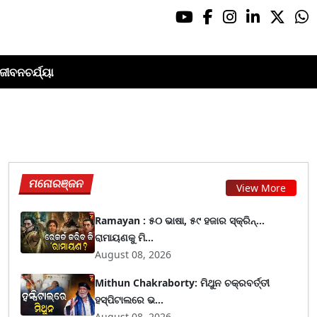
ଜୀବନଚର୍ଯ୍ୟା
ମନୋରଞ୍ଜନ
View More
Ramayan : ୫୦ ଭାଷା, ୫୯ ହଜାର ସ୍କ୍ରିନ୍...
ରାମାୟଣକୁ ମି...
August 08, 2026
Mithun Chakraborty: ମିଥୁନ ଚକ୍ରବର୍ତ୍ତୀ
ହସ୍ପିଟାଲରେ ଭ...
August 08, 2026