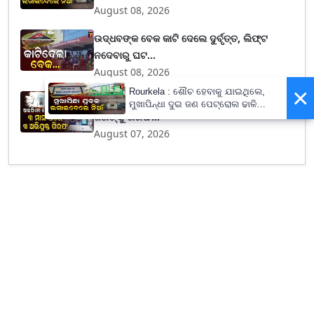
August 08, 2026
ଉଦ୍ଧବଙ୍କ ବେକ କାଟି ଦେଲେ ଦୁର୍ବୃତ୍ତ, ଲିଫ୍ଟ
ନଦେବାରୁ ଘଟ...
August 08, 2026
×
Rourkela : ଶୌଚ ହେବାକୁ ଯାଇଥିଲେ,
ଆଇପିଏଲ ବେଟିଂ ମାମଲା: ତିନି ମାସ ପରେ ତିନି
ମୁଖାପିନ୍ଧା ଦୁଇ ଜଣ ପେଟ୍ରୋଲ ଢାଳି
ଜଣଙ୍କୁ ଗିରଫ...
ଲଗାଇଦେଲେ ନିଆଁ
August 07, 2026