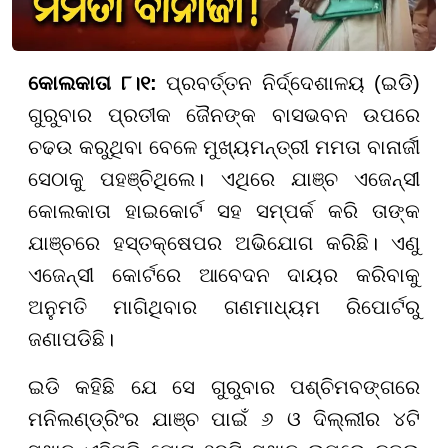
କୋଲକାତା ୮।୧:
ପ୍ରବର୍ତ୍ତନ ନିର୍ଦ୍ଦେଶାଳୟ (ଇଡି)
ଗୁରୁବାର ପ୍ରତୀକ ଜୈନଙ୍କ ବାସଭବନ ଉପରେ
ଚଢଉ କରୁଥିବା ବେଳେ ମୁଖ୍ୟମନ୍ତ୍ରୀ ମମତା ବାନାର୍ଜୀ
ସେଠାକୁ ପହଞ୍ଚିଥିଲେ। ଏଥିରେ ଯାଞ୍ଚ ଏଜେନ୍ସୀ
କୋଲକାତା ହାଇକୋର୍ଟ ସହ ସମ୍ପର୍କ କରି ତାଙ୍କ
ଯାଞ୍ଚରେ ହସ୍ତକ୍ଷେପର ଅଭିଯୋଗ କରିଛି। ଏଣୁ
ଏଜେନ୍ସୀ କୋର୍ଟରେ ଆବେଦନ ଦାୟର କରିବାକୁ
ଅନୁମତି ମାଗିଥିବାର ଗଣମାଧ୍ୟମ ରିପୋର୍ଟରୁ
ଜଣାପଡିଛି।
ଇଡି କହିଛି ଯେ ସେ ଗୁରୁବାର ପଶ୍ଚିମବଙ୍ଗରେ
ମନିଲଣ୍ଡ୍ରିଂର ଯାଞ୍ଚ ପାଇଁ ୬ ଓ ଦିଲ୍ଲୀର ୪ଟି