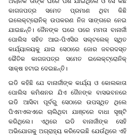
ଅଚାନକ ତାଙ୍କ ଘରେ ପଶି ଯାଇଥିଲେ ଓ ସେ କିଛି
କାଗଜପତ୍ର ସମେତ ପ୍ରମାଣ ଥିବା କିଛି
ଇଲେକ୍ଟ୍ରୋନିକ୍ ଉପକରଣ ନିଜ ସାଙ୍ଗରେ ନେଇ
ଯାଇଛନ୍ତି। ଜୈନଙ୍କ ଘରେ ପରେ ମମତା ବାନାର୍ଜୀ
ପୋଲିସ ସହିତ ଆଇ-ପିଏସିର ସଲ୍ଟଲେକ୍ ସ୍ଥିତ
କାର୍ଯ୍ୟାଳୟକୁ ଯାଇ ସେଠାରେ ଜୋର ଜବରଦସ୍ତ
ଭୈତିକ କାଗଜପତ୍ର ସମେତ ଇଲେକ୍ଟ୍ରୋନିକ୍
ସାକ୍ଷ ହଟାଇ ଦେଇଛନ୍ତି।
ଇଡି କହିଛି ଯେ ବାନାର୍ଜୀଙ୍କ କାର୍ଯ୍ୟ ଓ କୋଲକାତା
ପୋଲିସ କମିଶନର ଯିଏ ଜୈନଙ୍କ ବାସଭବନରେ
ଇଡି ଆସିବା ପୂର୍ବରୁ ସେଠାରେ ଉପସ୍ଥିତ ଥିଲେ
ପିଏମଏଲଏରେ ଚାଲିଥିବା ଯାଞ୍ଚରେ ବାଧା ସୃଷ୍ଟି
କରିଥିଲେ। ଏଥିରେ ଇଡି ବାନାର୍ଜୀଙ୍କ ସେହି
ଅଭିଯୋଗକୁ ଅଗ୍ରାହ୍ୟ କରିଦେଇଛି ଯେଉଁଥିରେ ଏହି