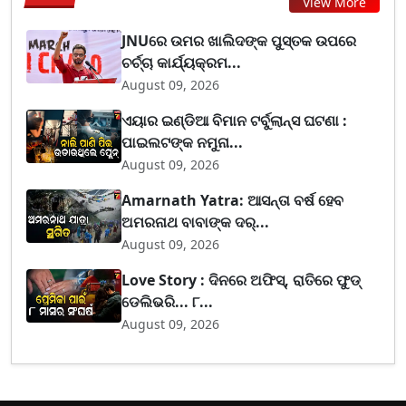
View More
JNUରେ ଉମର ଖାଲିଦଙ୍କ ପୁସ୍ତକ ଉପରେ
ଚର୍ଚ୍ଚା କାର୍ଯ୍ୟକ୍ରମ...
August 09, 2026
ଏୟାର ଇଣ୍ଡିଆ ବିମାନ ଟର୍ବୁଲାନ୍ସ ଘଟଣା :
ପାଇଲଟଙ୍କ ନମୁନା...
August 09, 2026
Amarnath Yatra: ଆସନ୍ତା ବର୍ଷ ହେବ
ଅମରନାଥ ବାବାଙ୍କ ଦର୍...
August 09, 2026
Love Story : ଦିନରେ ଅଫିସ୍, ରାତିରେ ଫୁଡ୍
ଡେଲିଭରି... ୮...
August 09, 2026