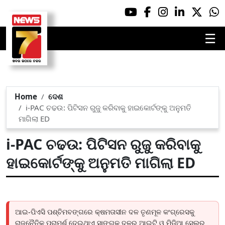
☰
Home
ଦେଶ
i-PAC ଚଢଉ: ପିଟିସନ ରୁଜୁ କରିବାକୁ ହାଇକୋର୍ଟଙ୍କୁ ଅନୁମତି
ମାଗିଲା ED
i-PAC ଚଢଉ: ପିଟିସନ ରୁଜୁ କରିବାକୁ
ହାଇକୋର୍ଟଙ୍କୁ ଅନୁମତି ମାଗିଲା ED
ଆଇ-ପିଏସି ପଶ୍ଚିମବଙ୍ଗରେ କ୍ଷମତାସୀନ ଦଳ ତୃଣମୂଳ କଂଗ୍ରେସକୁ
ରାଜନୈତିକ ପରାମର୍ଶ ଦେଇଥାଏ ସାଙ୍ଗକୁ ଦଳର ଆଇଟି ଓ ମିଡିଆ ସେଲର