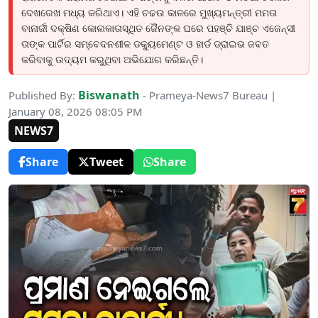
ଦେଖରେଖ ମଧ୍ୟ କରିଥାଏ। ଏହି ଚଢଉ କାଳରେ ମୁଖ୍ୟମନ୍ତ୍ରୀ ମମତା
ବାନାର୍ଜୀ ଦକ୍ଷିଣ କୋଲକାତାସ୍ଥିତ ଜୈନଙ୍କ ଘରେ ପହଞ୍ଚି ଯାଞ୍ଚ ଏଜେନ୍ସୀ
ତାଙ୍କ ପାର୍ଟିର ସମ୍ବେଦନଶୀଳ ଡକ୍ୟୁମେଣ୍ଟ ଓ ହାର୍ଡ ଡ୍ରାଇଭ ଜବତ
କରିବାକୁ ଉଦ୍ୟମ କରୁଥିବା ଅଭିଯୋଗ କରିଛନ୍ତି।
Biswanath
Published By:
- Prameya-News7 Bureau |
January 08, 2026 08:05 PM
NEWS7
Share
Tweet
Share