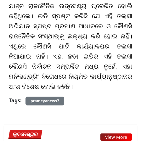
ଯାଞ୍ଚ ରାଜନୈତିକ ଉଦ୍ଦେଶ୍ୟ ପ୍ରେରିତ ବୋଲି
କହିଥିଲେ। ଇଡି ସ୍ପଷ୍ଟ କରିଛି ଯେ ଏହି ତଲାସୀ
ଅଭିଯାନ ସ୍ପଷ୍ଟ ପ୍ରମାଣ ଆଧାରରେ ଓ କୌଣସି
ରାଜନୈତିକ ସଂସ୍ଥାଙ୍କୁ ଲକ୍ଷ୍ୟ କରି ହୋଇ ନାହିଁ।
ଏଥିରେ କୌଣସି ପାର୍ଟି କାର୍ଯ୍ୟାଳୟର ତଲାସୀ
ନିଆଯାଇ ନାହିଁ। ଏହା ଛଡା ଇଡିର ଏହି ତଲାସୀ
କୌଣସି ନିର୍ବାଚନ ସମ୍ପର୍କିତ ମଧ୍ୟ ନୁହେଁ, ଏହା
ମନିଲଣ୍ଡ୍ରିଂ ବିରୋଧରେ ନିୟମିତ କାର୍ଯ୍ୟାନୁଷ୍ଠାନର
ଅଂଶ ବିଶେଷ ବୋଲି କହିଛି।
Tags:
prameyanews7
ଭୁବନେଶ୍ୱର
View More