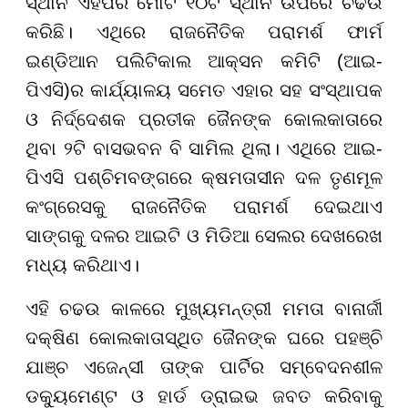
ସ୍ଥାନ ଏହିପରି ମୋଟ ୧୦ଟି ସ୍ଥାନ ଉପରେ ଚଢଉ
କରିଛି। ଏଥିରେ ରାଜନୈତିକ ପରାମର୍ଶ ଫାର୍ମ
ଇଣ୍ଡିଆନ ପଲିଟିକାଲ ଆକ୍ସନ କମିଟି (ଆଇ-
ପିଏସି)ର କାର୍ଯ୍ୟାଳୟ ସମେତ ଏହାର ସହ ସଂସ୍ଥାପକ
ଓ ନିର୍ଦ୍ଦେଶକ ପ୍ରତୀକ ଜୈନଙ୍କ କୋଲକାତାରେ
ଥିବା ୨ଟି ବାସଭବନ ବି ସାମିଲ ଥିଲା। ଏଥିରେ ଆଇ-
ପିଏସି ପଶ୍ଚିମବଙ୍ଗରେ କ୍ଷମତାସୀନ ଦଳ ତୃଣମୂଳ
କଂଗ୍ରେସକୁ ରାଜନୈତିକ ପରାମର୍ଶ ଦେଇଥାଏ
ସାଙ୍ଗକୁ ଦଳର ଆଇଟି ଓ ମିଡିଆ ସେଲର ଦେଖରେଖ
ମଧ୍ୟ କରିଥାଏ।
ଏହି ଚଢଉ କାଳରେ ମୁଖ୍ୟମନ୍ତ୍ରୀ ମମତା ବାନାର୍ଜୀ
ଦକ୍ଷିଣ କୋଲକାତାସ୍ଥିତ ଜୈନଙ୍କ ଘରେ ପହଞ୍ଚି
ଯାଞ୍ଚ ଏଜେନ୍ସୀ ତାଙ୍କ ପାର୍ଟିର ସମ୍ବେଦନଶୀଳ
ଡକ୍ୟୁମେଣ୍ଟ ଓ ହାର୍ଡ ଡ୍ରାଇଭ ଜବତ କରିବାକୁ