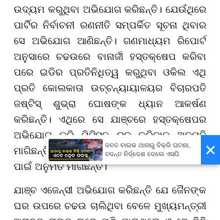
ଉଦ୍ୟମ କରୁଥିବା ଅଭିଯୋଗ କରିଛନ୍ତି। ଯେଉଁଥିରେ
ପାର୍ଟିର ନିର୍ବାଚନୀ ରଣନୀତି ସମ୍ପର୍କିତ ସୂଚନା ଥିବାର
ସେ ଅଭିଯୋଗ ଆଣିଛନ୍ତି। ଗଣମାଧ୍ୟମ ରିପୋର୍ଟ
ଅନୁସାରେ ଚଢଉରେ ବାନାର୍ଜୀ ହସ୍ତକ୍ଷେପ କରିବା
ପରେ ଇଡିର ପ୍ରତିନିଧିତ୍ୱ କରୁଥିବା ଓକିଲ ଏଥି
ପ୍ରତି କୋଲକାତା ଉଚ୍ଚନ୍ୟାୟାଳୟର ବିଚାରପତି
ଜଷ୍ଟିସ୍ ଶୁଭ୍ରା ଘୋଷଙ୍କ ଧ୍ୟାନ ଆକର୍ଷଣ
କରିଛନ୍ତି। ଏଥିରେ ସେ ଯାଞ୍ଚରେ ହସ୍ତକ୍ଷେପର
ଅଭିଯୋଗ କରି ପିଟିସନ ରୁଜୁ କରିବାକୁ ଅନୁମତି
×
ଜବତ ବାଇକ ଥାନାରୁ ବିକ୍ରି ଘଟଣା,
ମାଗିଛନ୍ତି ଓ ବିନା ବାଧାରେ ଯାଞ୍ଚ ସୁନିଶ୍ଚିତ କରିବା
ତଦନ୍ତ ନିର୍ଦ୍ଦେଶ ଦେଲେ ଏସପି
ପାଇଁ ଅନୁମତି ମାଗିଛନ୍ତି।
ଯାଞ୍ଚ ଏଜେନ୍ସୀ ଅଭିଯୋଗ କରିଛନ୍ତି ଯେ ଜୈନଙ୍କ
ଘର ଉପରେ ଚଢଉ ଚାଲିଥିବା ବେଳେ ମୁଖ୍ୟମନ୍ତ୍ରୀ