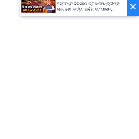
×
ହସ୍ତତନ୍ତ ଦିବସରେ ପ୍ରଧାନମନ୍ତ୍ରୀଙ୍କ
ସ୍ବଦେଶୀ ବାର୍ତ୍ତା, ଗର୍ବର ସହ ପାଳନ
କରିବାକୁ ଆହ୍ବାନ