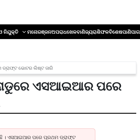
ଓ ନିଯୁକ୍ତି
ମନୋରଞ୍ଜନ
ଅପରାଧ
ଖେଳ
ବାଣିଜ୍ୟ
ରାଶିଫଳ
ବିଶେଷ
ପାଣିପାଗ
୍ରାଫ୍ଟ ଭୋଟର ଲିଷ୍ଟ ଜାରି
ଲନାଡୁରେ ଏସଆଇଆର ପରେ
କଟିଛି । ଏସଆଇଆର ପରେ ପ୍ରଥମ ଡ୍ରାଫ୍ଟ