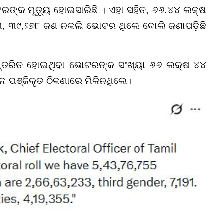
ଙ୍କ ମୃତ୍ୟୁ ହୋଇସାରିଛି । ଏହା ସହିତ, ୬୬.୪୪ ଲକ୍ଷ
୩, ୩୯,୨୭୮ ଜଣ ନକଲି ଭୋଟର ଥିଲେ ବୋଲି ଜଣାପଡ଼ିଛି
ଥାନାନ୍ତରିତ ହୋଇଥିବା ଭୋଟରଙ୍କ ସଂଖ୍ୟା ୬୬ ଲକ୍ଷ ୪୪
 ପଞ୍ଜିକୃତ ଠିକଣାରେ ମିଳିନଥିଲେ।