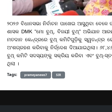
୨୦୨୬ ବିଧାନସଭା ନିର୍ବାଚନ ପାଖେଇ ଆସୁଥିବା ବେଳେ ତ
ଶାସକ DMK "ମୋ ବୁଥ୍, ବିଜୟୀ ବୁଥ୍" ଅଭିଯାନ ଆରମ
ମତଦାନ କେନ୍ଦ୍ରରେ ବୁଥ୍ କମିଟିଗୁଡ଼ିକୁ ସ୍ୱତନ୍ତ୍
ଅଂଶଗ୍ରହଣ କରିବାକୁ ନିର୍ଦ୍ଦେଶ ଦିଆଯାଇଥିଲା। ୬୮,
ବୁଥ୍ କମିଟି ସଦସ୍ୟଙ୍କୁ ସକ୍ରିୟ କରିବା ଏବଂ ବୁଥ୍-ସ୍
ଥିଲା ।
Tags:
prameyanews7
SIR