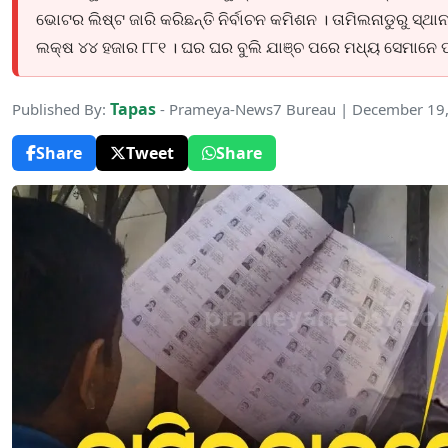
ଭୋଟର ଲିଷ୍ଟ ଜାରି କରିଛନ୍ତି ନିର୍ବାଚନ କମିଶନ । ତାମିଲନାଡୁରୁ ସ୍
ଲକ୍ଷ ୪୪ ହଜାର ୮୮୧ । ଘର ଘର ବୁଲି ଯାଞ୍ଚ ପରେ ମଧ୍ୟ ସେମାନେ ପଞ
Tapas
Published By:
- Prameya-News7 Bureau | December 19
Share
Tweet
Share