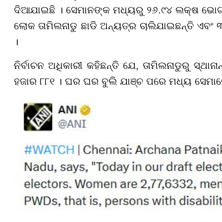
ଦିଆଯାଇଛି । ସେମାନଙ୍କ ମଧ୍ୟରୁ ୨୬.୯୪ ଲକ୍ଷ ଭୋଟର
ଲୋକ ତାମିଲନାଡୁ ଛାଡି ଅନ୍ୟତ୍ର ଚାଲିଯାଇଛନ୍ତି ଏବଂ 
।
ନିର୍ବାଚନ ଅଧିକାରୀ କହିଛନ୍ତି ଯେ, ତାମିଲନାଡୁରୁ ସ୍
ହଜାର ୮୮୧ । ଘର ଘର ବୁଲି ଯାଞ୍ଚ ପରେ ମଧ୍ୟ ସେମାନେ