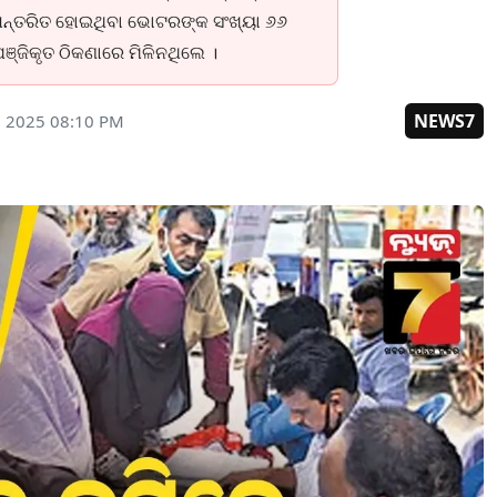
ଥାନାନ୍ତରିତ ହୋଇଥିବା ଭୋଟରଙ୍କ ସଂଖ୍ୟା ୬୬
୍ଜିକୃତ ଠିକଣାରେ ମିଳିନଥିଲେ ।
NEWS7
, 2025 08:10 PM