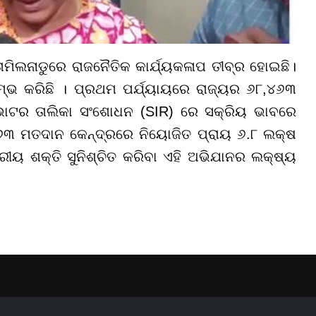
ାମିଲନାଡୁରେ ରାଜନୈତିକ କାର୍ଯ୍ୟକଳାପ ତୀବ୍ର ହୋଇଛି।
୍ଭ କରିଛି । ପ୍ରଥମ ପର୍ଯ୍ୟାୟରେ ରାଜ୍ୟର ୬୮,୪୬୩
ର ଭୋଟର ତାଲିକା ସଂଶୋଧନ (SIR) ରେ ସକ୍ରିୟ ଭାବରେ
୪୬୩ ମତଦାନ କେନ୍ଦ୍ରରେ ନିୟୋଜିତ ପ୍ରାୟ ୬.୮ ଲକ୍ଷ
ତରୀୟ ଶକ୍ତି ସୁନିଶ୍ଚିତ କରିବା ଏହି ଅଭିଯାନର ଲକ୍ଷ୍ୟ