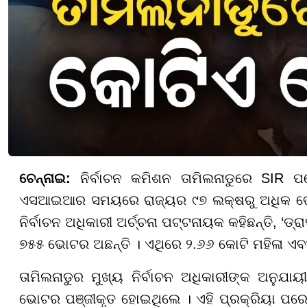
ଚେନ୍ନାଇ:
ନିର୍ବାଚନ କମିଶନ ତାମିଲନାଡୁରେ SIR ପ
ଏସଆଇଆର ସମୟରେ ରାଜ୍ୟର ୯୭ ଲକ୍ଷରୁ ଅଧିକ ଭୋଟର
ନିର୍ବାଚନ ଅଧିକାରୀ ଅର୍ଚ୍ଚନା ପଟ୍ଟନାୟକ କହିଛନ୍ତି, 
୭୫୫ ଭୋଟର ଅଛନ୍ତି । ଏଥିରେ ୨.୬୬ କୋଟି ମହିଳା ଏବଂ
ତାମିଲନାଡୁର ମୁଖ୍ୟ ନିର୍ବାଚନ ଅଧିକାରୀଙ୍କ ଅନୁଯାୟ
ଭୋଟର ପଞ୍ଜୀକୃତ ହୋଇଥିଲେ । ଏହି ପ୍ରକ୍ରିୟା ପର