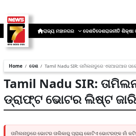
ରାଜ୍ୟ
ମହାନଗର
ଦେଶ
ବିଦେଶ
ରାଜନୀତି
ଶିକ୍ଷା 
Home
ଦେଶ
Tamil Nadu SIR: ତାମିଲନାଡୁରେ ଏସଆଇଆର ପରେ ଡ
Tamil Nadu SIR: ତାମି
ଡ୍ରାଫ୍ଟ ଭୋଟର ଲିଷ୍ଟ ଜାରି
ତାମିଲନାଡୁରେ ଭୋଟର ତାଲିକାରୁ ପ୍ରାୟ କୋଟିଏ ଭୋଟରଙ୍କ ନାଁ 