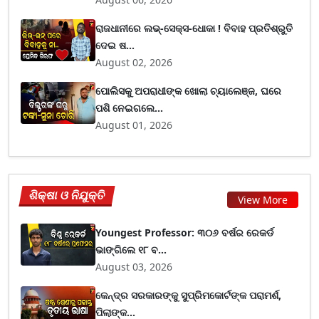
ରାଜଧାନୀରେ ଲଭ୍-ସେକ୍ସ-ଧୋକା ! ବିବାହ ପ୍ରତିଶ୍ରୁତି
ଦେଇ ଷ...
August 02, 2026
ପୋଲିସକୁ ଅପରାଧୀଙ୍କ ଖୋଲା ଚ୍ୟାଲେଞ୍ଜ, ଘରେ
ପଶି ନେଇଗଲେ...
August 01, 2026
ଶିକ୍ଷା ଓ ନିଯୁକ୍ତି
View More
Youngest Professor: ୩୦୬ ବର୍ଷର ରେକର୍ଡ
ଭାଙ୍ଗିଲେ ୧୮ ବ...
August 03, 2026
କେନ୍ଦ୍ର ସରକାରଙ୍କୁ ସୁପ୍ରିମକୋର୍ଟଙ୍କ ପରାମର୍ଶ,
ପିଲାଙ୍କ...