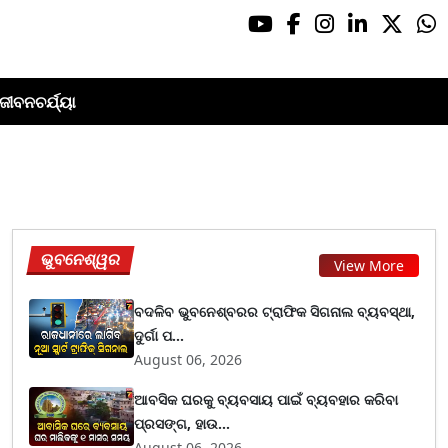
ଜୀବନଚର୍ଯ୍ୟା
ଭୁବନେଶ୍ୱର
View More
ବଦଳିବ ଭୁବନେଶ୍ବରର ଟ୍ରାଫିକ ସିଗନାଲ ବ୍ୟବସ୍ଥା,
ଦୁର୍ଗା ପ...
August 06, 2026
ଆବସିକ ଘରକୁ ବ୍ୟବସାୟ ପାଇଁ ବ୍ୟବହାର କରିବା
ପ୍ରସଙ୍ଗ, ହାଉ...
August 06, 2026