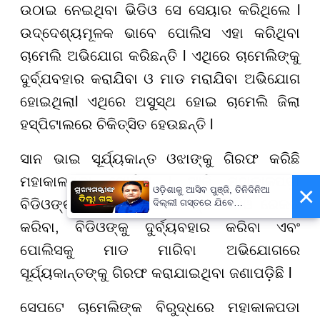
ଉଠାଇ ନେଇଥିବା ଭିଡିଓ ସେ ସେୟାର କରିଥିଲେ l
ଉଦ୍ଦେଶ୍ୟମୂଳକ ଭାବେ ପୋଲିସ ଏହା କରିଥିବା
ଚାମେଲି ଅଭିଯୋଗ କରିଛନ୍ତି l ଏଥିରେ ଚାମେଲିଙ୍କୁ
ଦୁର୍ବ୍ଯବହାର କରାଯିବା ଓ ମାଡ ମରାଯିବା ଅଭିଯୋଗ
ହୋଇଥିଲାl ଏଥିରେ ଅସୁସ୍ଥ ହୋଇ ଚାମେଲି ଜିଲା
ହସ୍ପିଟାଲରେ ଚିକିତ୍ସିତ ହେଉଛନ୍ତି l
ସାନ ଭାଇ ସୂର୍ଯ୍ୟକାନ୍ତ ଓଝାଙ୍କୁ ଗିରଫ କରିଛି
ମହାକାଳପଡ଼ା ପୋଲିସ l ଆଜି ମହାକାଳପଡ଼ା
×
ଓଡ଼ିଶାକୁ ଆସିବ ପୁଞ୍ଜି, ତିନିଦିନିଆ
ବିଡିଓଙ୍କ ଚାମ୍ବରରେ ପଶି ତାଙ୍କ ଭିଡିଓ ରେକର୍ଡ
ଦିଲ୍ଲୀ ଗସ୍ତରେ ଯିବେ
ମୁଖ୍ୟମନ୍ତ୍ରୀ ମୋହନ ମାଝୀ
କରିବା, ବିଡିଓଙ୍କୁ ଦୁର୍ବ୍ୟବହାର କରିବା ଏବଂ
ପୋଲିସକୁ ମାଡ ମାରିବା ଅଭିଯୋଗରେ
ସୂର୍ଯ୍ୟକାନ୍ତଙ୍କୁ ଗିରଫ କରାଯାଇଥିବା ଜଣାପଡ଼ିଛି l
ସେପଟେ ଚାମେଲିଙ୍କ ବିରୁଦ୍ଧରେ ମହାକାଳପଡା