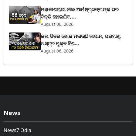
ମହାକାଶଚାରୀ ନୀଲ ଆର୍ମଷ୍ଟ୍ରଙ୍ଗଙ୍କ ଘର
ବିକ୍ରି ହୋଇଯିବ,...
August 06, 2026
କଳା ଦିନର ଶୋକ ମନାଉଛି ଜାପାନ, ପରମାଣୁ
ଅସ୍ତ୍ର ମୁକ୍ତ ବିଶ...
August 06, 2026
News
News7 Odia