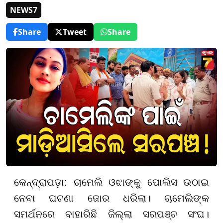
NEWS7
Share
Tweet
Share
କେନ୍ଦ୍ରାପଡ଼ା: ଚାମେଲି ଓଝାଙ୍କୁ ପୋଲିସ ଉଠାଇ
ନେବା ଘଟଣା ଜୋର ଧରିଲା। ଚାମେଲିଙ୍କ
ସମର୍ଥନରେ ବାହାରିଛି ଜିଲ୍ଲା ସରପଞ୍ଚ ସଂଘ।