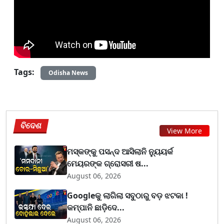
Tags:
Odisha News
ବିଦେଶ
View More
ମସ୍କଙ୍କୁ ପସନ୍ଦ ଆସିଲାନି ନ୍ୟୁୟର୍କ
ମେୟରଙ୍କ ଗ୍ରୋସରୀ ଷ...
August 06, 2026
Googleକୁ ଲାଗିଲା ସବୁଠାରୁ ବଡ଼ ଝଟକା !
କମ୍ପାନି ଛାଡ଼ିଦେ...
August 06, 2026