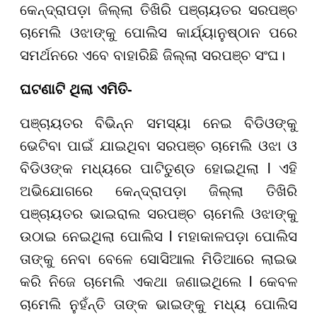
କେନ୍ଦ୍ରାପଡ଼ା ଜିଲ୍ଲା ତିଖିରି ପଞ୍ଚାୟତର ସରପଞ୍ଚ
ଚାମେଲି ଓଝାଙ୍କୁ ପୋଲିସ କାର୍ଯ୍ୟାନୁଷ୍ଠାନ ପରେ
ସମର୍ଥନରେ ଏବେ ବାହାରିଛି ଜିଲ୍ଲା ସରପଞ୍ଚ ସଂଘ।
ଘଟଣାଟି ଥିଲା ଏମିତି-
ପଞ୍ଚାୟତର ବିଭିନ୍ନ ସମସ୍ୟା ନେଇ ବିଡିଓଙ୍କୁ
ଭେଟିବା ପାଇଁ ଯାଇଥିବା ସରପଞ୍ଚ ଚାମେଲି ଓଝା ଓ
ବିଡିଓଙ୍କ ମଧ୍ୟରେ ପାଟିତୁଣ୍ଡ ହୋଇଥିଲା l ଏହି
ଅଭିଯୋଗରେ କେନ୍ଦ୍ରାପଡ଼ା ଜିଲ୍ଲା ତିଖିରି
ପଞ୍ଚାୟତର ଭାଇରାଲ ସରପଞ୍ଚ ଚାମେଲି ଓଝାଙ୍କୁ
ଉଠାଇ ନେଇଥିଲା ପୋଲିସ l ମହାକାଳପଡ଼ା ପୋଲିସ
ତାଙ୍କୁ ନେବା ବେଳେ ସୋସିଆଲ ମିଡିଆରେ ଲାଇଭ
କରି ନିଜେ ଚାମେଲି ଏକଥା ଜଣାଇଥିଲେ l କେବଳ
ଚାମେଲି ନୁହଁନ୍ତି ତାଙ୍କ ଭାଇଙ୍କୁ ମଧ୍ୟ ପୋଲିସ