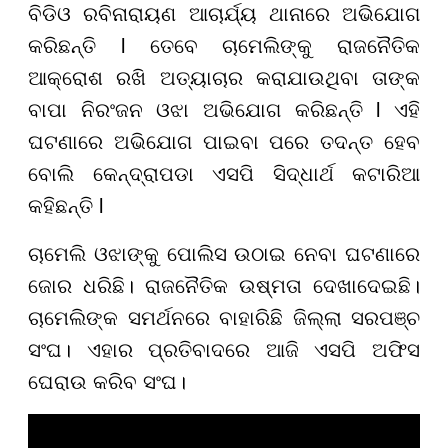
ବିଡିଓ ରବିନାରାୟଣ ଆଚାର୍ଯ୍ୟ ଥାନାରେ ଅଭିଯୋଗ
କରିଛନ୍ତି l ତେବେ ଚାମେଲିଙ୍କୁ ରାଜନୈତିକ
ଆକ୍ରୋଶ ରଖି ଅତ୍ୟାଚାର କରାଯାଉଥିବା ତାଙ୍କ
ବାପା ନିରଂଜନ ଓଝା ଅଭିଯୋଗ କରିଛନ୍ତି l ଏହି
ଘଟଣାରେ ଅଭିଯୋଗ ପାଇବା ପରେ ତଦନ୍ତ ହେବ
ବୋଲି କେନ୍ଦ୍ରାପଡା ଏସପି ସିଦ୍ଧାର୍ଥ କଟାରିଆ
କହିଛନ୍ତି l
ଚାମେଲି ଓଝାଙ୍କୁ ପୋଲିସ ଉଠାଇ ନେବା ଘଟଣାରେ
ଜୋର ଧରିଛି। ରାଜନୈତିକ ଉଷ୍ମତା ଦେଖାଦେଇଛି।
ଚାମେଲିଙ୍କ ସମର୍ଥନରେ ବାହାରିଛି ଜିଲ୍ଲା ସରପଞ୍ଚ
ସଂଘ। ଏହାର ପ୍ରତିବାଦରେ ଆଜି ଏସପି ଅଫିସ
ଘେରାଉ କରିବ ସଂଘ।