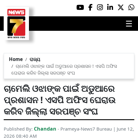
☰
Home
ରାଜ୍ୟ
ଚାମେଲି ଓଝାଙ୍କ ପାଇଁ ଅଡୁଆରେ ପ୍ରଶାସନ ! ଏସପି ଅଫିସ
ଘେରାଉ କରିବ ଜିଲ୍ଲା ସରପଞ୍ଚ ସଂଘ
ଚାମେଲି ଓଝାଙ୍କ ପାଇଁ ଅଡୁଆରେ
ପ୍ରଶାସନ ! ଏସପି ଅଫିସ ଘେରାଉ
କରିବ ଜିଲ୍ଲା ସରପଞ୍ଚ ସଂଘ
Chandan
Published By:
- Prameya-News7 Bureau | June 12,
2026 08:40 AM