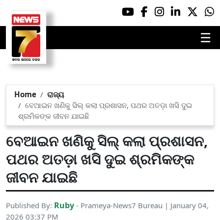
☰
Home
ରାଜ୍ୟ
ବେଆଇନ ଖଣିକୁ ସିଲ୍ କଲା ପ୍ରଶାସନ, ପଥର ଅତଡ଼ା ଖସି ଦୁଇ
ଶ୍ରମିକଙ୍କ ଜୀବନ ଯାଇଛି
ବେଆଇନ ଖଣିକୁ ସିଲ୍ କଲା ପ୍ରଶାସନ,
ପଥର ଅତଡ଼ା ଖସି ଦୁଇ ଶ୍ରମିକଙ୍କ
ଜୀବନ ଯାଇଛି
Ruby
Published By:
- Prameya-News7 Bureau | January 04,
2026 03:37 PM