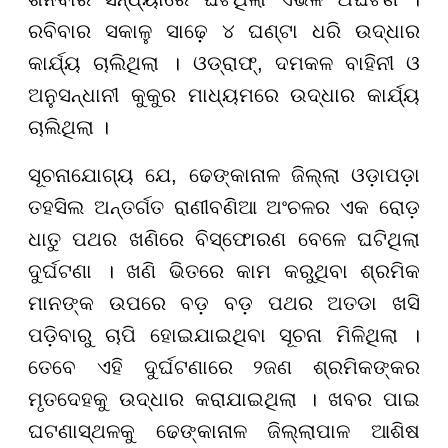
ରବିବାର ସକାଳୁ ସାଢ଼େ ୪ ଘଣ୍ଟା ଧରି ଉଦ୍ଧାର
କାର୍ଯ୍ୟ ଚାଲିଥିଲା । ଓଡ୍ରାଫ୍, ଦମକଳ ବାହିନୀ ଓ
ଅନୁସନ୍ଧାନୀ କୁକୁର ମାଧ୍ୟମରେ ଉଦ୍ଧାର କାର୍ଯ୍ୟ
ଚାଲିଥିଲା ।
ସୂଚନାଯୋଗ୍ୟ ଯେ, ଢେଙ୍କାନାଳ ଜିଲ୍ଲା ଓଡ଼ାପଡ଼ା
ତହସିଲ ଅନ୍ତର୍ଗତ ରାଣୀବଣିଆ ଅଂଚଳର ଏକ ରୋଡ଼
ଧାତୁ ପଥର ଖଣିରେ ବିସ୍ଫୋରଣ ବେଳେ ଘଟିଥିଲା
ଦୁର୍ଘଟଣା । ଖଣି ଭିତରେ କାମ କରୁଥିବା ଶ୍ରମିକ
ମାନଙ୍କ ଉପରେ ବଡ଼ ବଡ଼ ପଥର ଅତଡା ଖସି
ପଡ଼ିବାରୁ ଚାପି ହୋଇଯାଇଥିବା ସୂଚନା ମିଳିଥିଲା ।
ତେବେ ଏହି ଦୁର୍ଘଟଣାରେ ୨ଜଣ ଶ୍ରମିକଙ୍କର
ମୃତଦେହକୁ ଉଦ୍ଧାର କରାଯାଇଥିଲା । ଖବର ପାଇ
ଘଟଣାସ୍ଥଳକୁ ଢେଙ୍କାନାଳ ଜିଲ୍ଲାପାଳ ଆଶିଷ