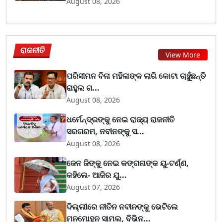
August 08, 2026
ରାଜନୀତି
View More
ପରିସୀମନ ବିନା ମହିଳାଙ୍କ ଲାଗି କୋଟା ଚାହୁଁଛନ୍ତି
ରାହୁଲ ଗ...
August 08, 2026
ଧର୍ମେନ୍ଦ୍ରଙ୍କୁ ନେଇ ରାଜ୍ୟ ରାଜନୀତି
ସରଗରମ, ନବୀନଙ୍କୁ ସ...
August 08, 2026
ଜେନ ଜିଙ୍କୁ ନେଇ କଙ୍ଗନାଙ୍କ ୟୁ-ଟର୍ଣ୍ଣ,
କହିଲେ- ଆଜିର ଯୁ...
August 07, 2026
ଦିଲ୍ଲୀରେ ନୀତିନ ନବୀନଙ୍କୁ ଭେଟିଲେ
ମନମୋହନ ସାମଲ, ବିଭିନ...