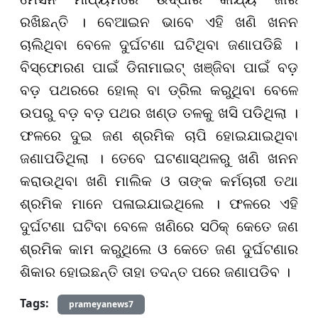
ରଖିଛନ୍ତି । ବେଆଇନ ଭାବେ ଏହି ଖଣି ଖନନ
ଚାଲିଥିବା ବେଳେ ଦୁର୍ଘଟଣା ଘଟିଥିବା ଜଣାପଡିଛି ।
ବିସ୍ଫୋରଣ ପାଇଁ ଡିନାମାଇଟ୍ ଖଞ୍ଜିବା ପାଇଁ ବଡ଼
ବଡ଼ ପଥରରେ ହୋଲ୍ ବା ଡ୍ରିଲ କରୁଥିବା ବେଳେ
ଉପରୁ ବଡ଼ ବଡ଼ ପଥର ଖଣ୍ଡ ତଳକୁ ଖସି ପଡିଥିଲା ।
ଫଳରେ ଦୁଇ ଜଣ ଶ୍ରମିକ ଚାପି ହୋଇଯାଇଥିବା
ଜଣାପଡିଥିଲା । ତେବେ ଘଟଣାସ୍ଥଳରୁ ଖଣି ଖନନ
କରାଉଥିବା ଖଣି ମାଲିକ ଓ ତାଙ୍କ କର୍ମଚାରୀ ତଥା
ଶ୍ରମିକ ମାନେ ପଳାଇଯାଇଥିଲେ । ଫଳରେ ଏହି
ଦୁର୍ଘଟଣା ଘଟିବା ବେଳେ ଖଣିରେ ସଠିକ୍ କେତେ ଜଣ
ଶ୍ରମିକ କାମ କରୁଥିଲେ ଓ କେତେ ଜଣ ଦୁର୍ଘଟଣାର
ଶିକାର ହୋଇଛନ୍ତି ତାହା ତଦନ୍ତ ପରେ ଜଣାପଡିବ ।
Tags:
prameyanews7