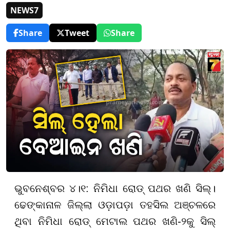
NEWS7
Share
Tweet
Share
ଭୁବନେଶ୍ବର ୪।୧: ନିମିଧା ରୋଡ୍ ପଥର ଖଣି ସିଲ୍।
ଢେଙ୍କାନାଳ ଜିଲ୍ଲା ଓଡ଼ାପଡ଼ା ତହସିଲ ଅଞ୍ଚଳରେ
ଥିବା ନିମିଧା ରୋଡ୍ ମେଟାଲ ପଥର ଖଣି-୨କୁ ସିଲ୍