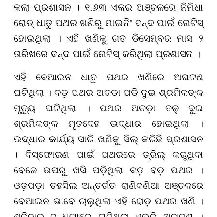
କଲା ପ୍ରଶାସନ । ୧.୬୩ ଏକର ଅଞ୍ଚଳରେ ନିମିଧା
ରୋଡ୍ ଧାତୁ ପଥର ଖଣିରୁ ମାଇନିଂ ବନ୍ଦ ପାଇଁ ନୋଟିସ୍
ହୋଇଥିଲା । ଏହି ଖଣିକୁ ଗତ ଡିସେମ୍ବର ମାସ ୨
ତାରିଖରେ ବନ୍ଦ ପାଇଁ ନୋଟିସ୍ କରିଥିଲା ପ୍ରଶାସନ ।
ଏହି ବେଆଇନ ଧାତୁ ପଥର ଖଣିରେ ଅଘଟଣ
ଘଟିଥିଲା । ବଡ଼ ପଥର ଅତଡା ପଡି ଦୁଇ ଶ୍ରମିକଙ୍କ
ମୃତ୍ୟୁ ଘଟିଥିଲା । ପଥର ଅତଡ଼ା ତଳୁ ଦୁଇ
ଶ୍ରମିକଙ୍କ ମୃତଦେହ ଉଦ୍ଧାର ହୋଇଥିଲା ।
ଉଦ୍ଧାର କାର୍ଯ୍ୟ ସାରି ଖଣିକୁ ସିଲ୍ କରିଛି ପ୍ରଶାସନ
। ବିସ୍ଫୋରଣ ପାଇଁ ପଥରରେ ଡ୍ରିଲ୍ କରୁଥିବା
ବେଳେ ଉପରୁ ଖସି ପଡ଼ିଥିଲା ବଡ଼ ବଡ଼ ପଥର ।
ଓଡ଼ପଡ଼ା ତହସିଲ ଅନ୍ତର୍ଗତ ରାଣିବଣିଆ ଅଞ୍ଚଳରେ
ବେଆଇନ ଭାବେ ଚାଲୁଥିଲା ଏହି ରୋଡ଼ ପଥର ଖଣି ।
ଶନିବାର ସନ୍ଧ୍ୟାରେ ଘଟିଥିଲା ଏଭଳି ଅଘଟଣ ।