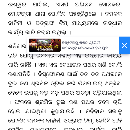
ଈଶ୍ୱର ପାଟିଲ, ଏସପି ଅଭିନବ ସୋନକର,
ମୋଟଙ୍ଗା ଥାନା ପୋଲିସ ପହଞ୍ଚିଥିଲେ । ଦମକଳ
ବାହିନୀ ଓ ଓଡ୍ରାଫ ଟିମ୍ ମାଧ୍ୟମରେ ଉଦ୍ଧାର
କାର୍ଯ୍ୟ ଜାରି କରାଯାଇଥିଲା ।
×
ହଷ୍ଟେଲରୁ ଷଷ୍ଠ ଶ୍ରେଣୀ
ଶନିବାର ସନ୍ଧ୍ୟାରେ ଏହି ଦୁର୍ଘଟଣା ଘଟିଥିଲେ ମଧ୍ୟ
ଛାତ୍ରଙ୍କୁ ନେଇଗଲେ ଦୁଇ ଯୁବକ,
ପୁଅକୁ ଖୋଜି ଆଣିବାକୁ ମାଆଙ୍କ
ରାତି ଯୋଗୁଁ ରବିବାର ସକାଳୁ ଏହି ଉଦ୍ଧାର କାର୍ଯ୍ୟ
ନିବେଦନ
ଜାରି ରହିଛି । ଏହା ଏକ ବେଆଇନ ପଥର ଖଣି ବୋଲି
ଜଣାପଡିଛି । ବିସ୍ଫୋରଣ ପାଇଁ ବଡ଼ ବଡ଼ ପଥରରେ
ଦୁଇ ଜଣ ଶ୍ରମିକ ଡ୍ରିଲ କରି ଡିନାମାଇଟ୍ ଖଞ୍ଜିବା
ବେଳେ ଉପରୁ ବଡ଼ ବଡ଼ ପଥର ଅତଡ଼ା ପଡ଼ିଯାଇଥିଲା
। ଫଳରେ ଶ୍ରମିକ ଦୁଇ ଜଣ ପଥର ତଳେ ଚାପି
ହୋଇ ଯାଇଥିବା କୁହାଯାଉଛି । ରବିବାର ସକାଳୁ
ପୋଲିସ ଦମକଳ ବାହିନୀ, ଓଡ୍ରାଫ ଟିମ୍, ଜେସିବି ଆଦି
ମେସିନ ମାଧ୍ୟମରେ ଉଦ୍ଧାର କାର୍ଯ୍ୟ ଜାରି