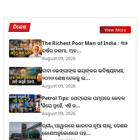
ବିଶେଷ
View More
The Richest Poor Man of India : ୩୫
ବର୍ଷର ଦରମା, ଅବ...
August 09, 2026
ବାବା ଭେଙ୍ଗାଙ୍କ ଭୟଙ୍କର ଭବିଷ୍ୟବାଣୀ,
୨୦୨୬ ଶେଷ ବେଳକୁ ଲ...
August 09, 2026
Petrol Tips: ପେଟ୍ରୋଲ ପମ୍ପରେ କେବଳ
ଜିରୋ ନୁହେଁ, ଏହି ଜ...
August 09, 2026
ଗ୍ରୀନ୍ ପାୱାରରେ ଭାରତର ନୂଆ ଚାଲ୍, ଦେଶର
କୋଣଅନୁକୋଣରେ ପହ...