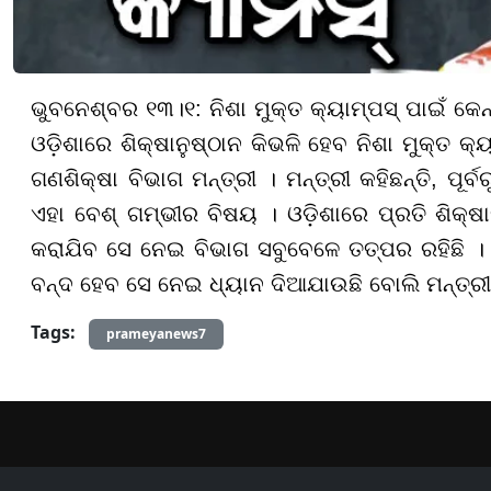
ଭୁବନେଶ୍ବର ୧୩।୧: ନିଶା ମୁକ୍ତ କ୍ୟାମ୍ପସ୍ ପାଇଁ କେନ୍
ଓଡ଼ିଶାରେ ଶିକ୍ଷାନୁଷ୍ଠାନ କିଭଳି ହେବ ନିଶା ମୁକ୍ତ କ୍
ଗଣଶିକ୍ଷା ବିଭାଗ ମନ୍ତ୍ରୀ । ମନ୍ତ୍ରୀ କହିଛନ୍ତି, 
ଏହା ବେଶ୍ ଗମ୍ଭୀର ବିଷୟ । ଓଡ଼ିଶାରେ ପ୍ରତି ଶିକ୍ଷା
କରାଯିବ ସେ ନେଇ ବିଭାଗ ସବୁବେଳେ ତତ୍ପର ରହିଛି ।
ବନ୍ଦ ହେବ ସେ ନେଇ ଧ୍ୟାନ ଦିଆଯାଉଛି ବୋଲି ମନ୍ତ୍ରୀ 
Tags:
prameyanews7