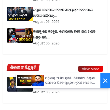
ତରୁଣ ତେଜପାଲ ଦୋଷୀ ସାବ୍ୟସ୍ତ ହେବା ପରେ
ଆସିଲା ପୀଡ଼ିତାଙ୍...
August 06, 2026
କାହାକୁ କିଛି କହିବୁନି, ଜଣାଇଲେ ତତେ ହାଣି ଖଣ୍ଡ
ଖଣ୍ଡ କରି...
August 06, 2026
ଶିକ୍ଷା ଓ ନିଯୁକ୍ତି
View More
×
ଓଡ଼ିଶାକୁ ଆସିବ ପୁଞ୍ଜି, ତିନିଦିନିଆ ଦିଲ୍ଲୀ
Youngest Professor: ୩୦୬ ବର୍ଷର ରେକର୍ଡ
ଗସ୍ତରେ ଯିବେ ମୁଖ୍ୟମନ୍ତ୍ରୀ ମୋହନ
ଭାଙ୍ଗିଲେ ୧୮ ବ...
ମାଝୀ
August 03, 2026