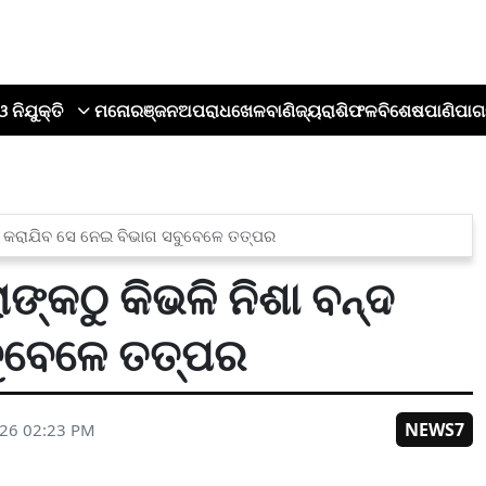
ଓ ନିଯୁକ୍ତି
ମନୋରଞ୍ଜନ
ଅପରାଧ
ଖେଳ
ବାଣିଜ୍ୟ
ରାଶିଫଳ
ବିଶେଷ
ପାଣିପାଗ
ବନ୍ଦ କରାଯିବ ସେ ନେଇ ବିଭାଗ ସବୁବେଳେ ତତ୍ପର
ାଙ୍କଠୁ କିଭଳି ନିଶା ବନ୍ଦ
ବୁବେଳେ ତତ୍ପର
NEWS7
026 02:23 PM