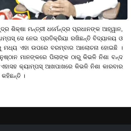
ଦ୍ର ଶିକ୍ଷା ମନ୍ତ୍ରୀ ଧର୍ମେନ୍ଦ୍ର ପ୍ରଧାନଙ୍କ ଆହ୍ୱାନ,
ୟାମ୍ପସ୍ ସେ ନେଇ ପ୍ରତିକ୍ରିୟା ରଖିଛନ୍ତି ବିଦ୍ୟାଳୟ ଓ
ପୂର୍ବରୁ ମଧ୍ୟ ଏହା ଉପରେ ବରମ୍ବାର ଆଲୋଚନା ହୋଇଛି ।
ନୁଷ୍ଠାନ ମାନଙ୍କରେ ପିଲାଙ୍କ ଠାରୁ କିଭଳି ନିଶା ବନ୍ଦ
 ଏହାସହ କ୍ୟାମ୍ପସ୍ ଆଖପାଖରେ କିଭଳି ନିଶା କାରବାର
କହିଛନ୍ତି ।