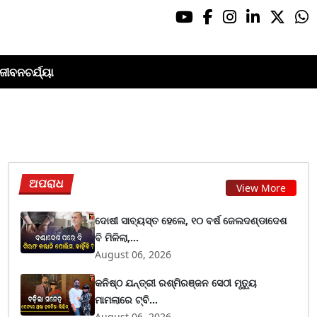
ଜୀବନଚର୍ଯ୍ୟା
ଅପରାଧ
View More
ଦୋଷୀ ସାବ୍ୟସ୍ତ ହେଲେ, ୧୦ ବର୍ଷ ଜେଲଦଣ୍ଡାଦେଶ
ବି ମିଳିଲା,...
August 06, 2026
କନିଷ୍ଠ ଯନ୍ତ୍ରୀ ରଶ୍ମିରଞ୍ଜନ ସେଠୀ ମୃତ୍ୟୁ
ମାମଲାରେ ଟ୍ବି...
August 06, 2026