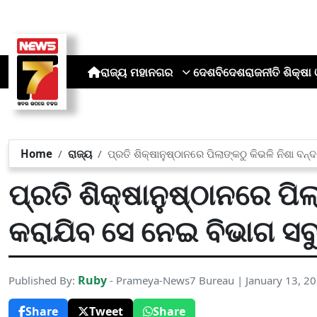
ରାଜ୍ୟ
ମହାନଗର
ଦେଶ
ବିଦେଶ
ରାଜନୀତି
ଶିକ୍ଷା 
Home
ରାଜ୍ୟ
ପ୍ରତି ଶିକ୍ଷାନୁଷ୍ଠାନରେ ପିଲାଙ୍କଠୁ କିଭଳି ନିଶା 
ପ୍ରତି ଶିକ୍ଷାନୁଷ୍ଠାନରେ ପିଲ
କରାଯିବ ସେ ନେଇ ବିଭାଗ ସ
Ruby
Published By:
- Prameya-News7 Bureau | January 13, 2
Share
Tweet
Share