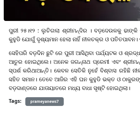
ପୁରୀ ୨୫।୧୨ : ଲୁଚିଗଲା ଶ୍ରୀମନ୍ଦିର । ବଡ଼ଦେଉଳକୁ ଢାଙ୍କି 
କୁହୁଡି ଯୋଗୁଁ ଦୃଶ୍ୟମାନ ହେଲା ନାହିଁ ନୀଳଚକ୍ର ଓ ପତିତପାବନ। ଗ
ସେହିପରି ବଡ଼ଦିନ ଛୁଟି ରେ ପୁରୀ ଆସିଥିବା ପର୍ଯ୍ୟଟକ ଓ ଶ୍ରଦ୍ଧ
ଆତୁର ହୋଇଥିଲେ। ଅନେକ ଜଗନ୍ନାଥ ପ୍ରେମୀ ଏବଂ ଶ୍ରୀମନ
ସ୍ପର୍ଶ କରିଥାଆନ୍ତି। କେବଳ ସେତିକି ନୁହେଁ ବିଶ୍ବାସ ରହିଛି ନ
ସହିତ ସମାନ। ତେବେ ଆଜିର ଏହି ଘନ କୁହୁଡି ଭକ୍ତ ଓ ଠାକୁରଙ୍କ
ବଡ଼ଦାଣ୍ଡରେ ଯାତାୟାତରେ ମଧ୍ୟ ବାଧା ସୃଷ୍ଟି ହୋଇଥିଲା।
Tags:
prameyanews7