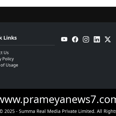
k Links
YouTube
Facebook
Instagram
Linkedin
Twitt
ct Us
y Policy
 of Usage
www.prameyanews7.co
© 2025 - Summa Real Media Private Limited. All Right