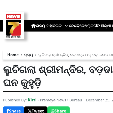
ରାଜ୍ୟ
ମହାନଗର
ଦେଶ
ବିଦେଶ
ରାଜନୀତି
ଶିକ୍ଷା 
Home
ରାଜ୍ୟ
ଲୁଚିଗଲା ଶ୍ରୀମନ୍ଦିର, ବଡ଼ଦାଣ୍ଡ ଠାରୁ ବଡ଼ଦେଉଳ ଯାଏ
ଲୁଚିଗଲା ଶ୍ରୀମନ୍ଦିର, ବଡ଼ଦ
ଘନ କୁହୁଡ଼ି
Kirti
Published By:
- Prameya-News7 Bureau | December 25, 
Share
Tweet
Share