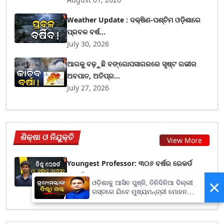
Weather Update : ଦକ୍ଷିଣ-ପଶ୍ଚିମ ଓଡ଼ିଶାରେ
ପ୍ରବଳ ବର୍ଷ...
July 30, 2026
ଆଗକୁ ବଢ଼ୁଛି ବଙ୍ଗୋପସାଗରରେ ସୃଷ୍ଟ ଗଭୀର
ଅବପାତ, ଅତିପ୍ର...
July 27, 2026
ଶିକ୍ଷା ଓ ନିଯୁକ୍ତି
View More
Youngest Professor: ୩୦୬ ବର୍ଷର ରେକର୍ଡ
ଭାଙ୍ଗିଲେ ୧୮ ବ...
×
ଓଡ଼ିଶାକୁ ଆସିବ ପୁଞ୍ଜି, ତିନିଦିନିଆ ଦିଲ୍ଲୀ
August 03, 2026
ଗସ୍ତରେ ଯିବେ ମୁଖ୍ୟମନ୍ତ୍ରୀ ମୋହନ
ମାଝୀ