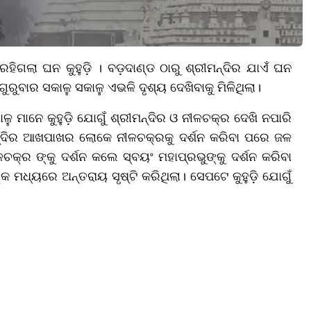
ରହିଗଲା ଘନ କୁହୁଡ଼ି । ବଡ଼ଦାଣ୍ଡ ଠାରୁ ଶ୍ରୀମନ୍ଦିର ଯାଏଁ ଘନ
ୁରୁବାର ସକାଳୁ‌ ସକାଳୁ ଏଭଳି ଦୃଶ୍ୟ ଦେଖିବାକୁ ମିଳିଥିଲା।
ାଳୁ ମାନେ କୁହୁଡ଼ି ଯୋଗୁଁ ଶ୍ରୀମନ୍ଦିର ଓ ନୀଳଚକ୍ର ଦେଖି ନପାରି
୍ଦିର ଆଖପାଖର ଲୋକେ ନୀଳଚକ୍ରକୁ ଦର୍ଶନ କରିବା ପରେ ଜଳ
ୀଳଚକ୍ର ଙ୍କୁ ଦର୍ଶନ କଲେ ସ୍ବୟଂ ମହାପ୍ରଭୁଙ୍କୁ ଦର୍ଶନ କରିବା
 ମଧ୍ୟରେ ଅନ୍ତରାୟ ସୃଷ୍ଟି କରିଥିଲା। ସେପଟେ କୁହୁଡ଼ି ଯୋଗୁଁ