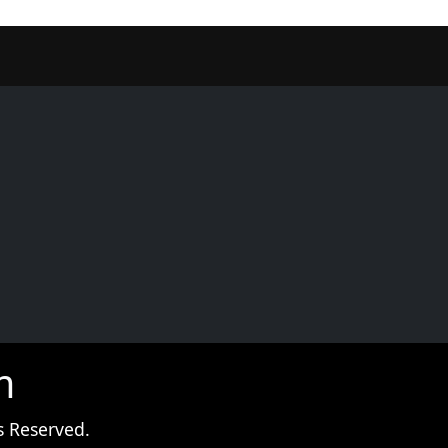
er
m
s Reserved.