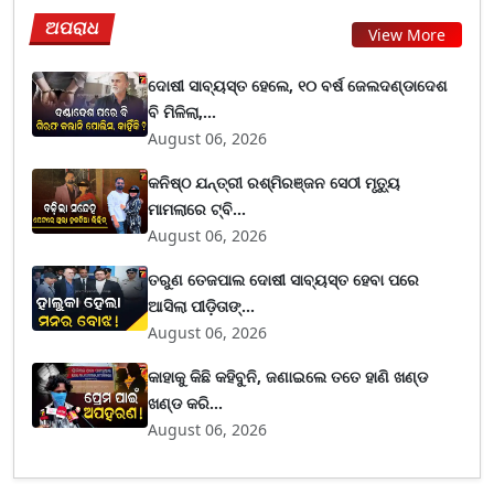
ଅପରାଧ
View More
ଦୋଷୀ ସାବ୍ୟସ୍ତ ହେଲେ, ୧୦ ବର୍ଷ ଜେଲଦଣ୍ଡାଦେଶ
ବି ମିଳିଲା,...
August 06, 2026
କନିଷ୍ଠ ଯନ୍ତ୍ରୀ ରଶ୍ମିରଞ୍ଜନ ସେଠୀ ମୃତ୍ୟୁ
ମାମଲାରେ ଟ୍ବି...
August 06, 2026
ତରୁଣ ତେଜପାଲ ଦୋଷୀ ସାବ୍ୟସ୍ତ ହେବା ପରେ
ଆସିଲା ପୀଡ଼ିତାଙ୍...
August 06, 2026
କାହାକୁ କିଛି କହିବୁନି, ଜଣାଇଲେ ତତେ ହାଣି ଖଣ୍ଡ
ଖଣ୍ଡ କରି...
August 06, 2026