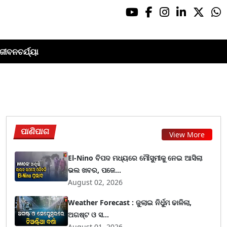
ଜୀବନଚର୍ଯ୍ୟା
ପାଣିପାଗ
View More
El-Nino ବିପଦ ମଧ୍ୟରେ ମୌସୁମୀକୁ ନେଇ ଆସିଲା
ଭଲ ଖବର, ପଜେ...
August 02, 2026
Weather Forecast : ଜୁଲାଇ ନିର୍ଧୁମ ଢାଳିଲା,
ଅଗଷ୍ଟ ଓ ସ...
August 01, 2026