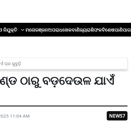
ଓ ନିଯୁକ୍ତି
ମନୋରଞ୍ଜନ
ଅପରାଧ
ଖେଳ
ବାଣିଜ୍ୟ
ରାଶିଫଳ
ବିଶେଷ
ପାଣିପାଗ
ଁ ଘନ କୁହୁଡ଼ି
ାଣ୍ଡ ଠାରୁ ବଡ଼ଦେଉଳ ଯାଏଁ
NEWS7
2025 11:04 AM