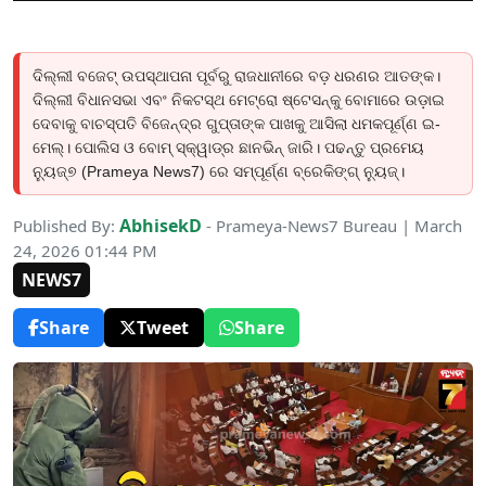
ଦିଲ୍ଲୀ ବଜେଟ୍ ଉପସ୍ଥାପନା ପୂର୍ବରୁ ରାଜଧାନୀରେ ବଡ଼ ଧରଣର ଆତଙ୍କ।
ଦିଲ୍ଲୀ ବିଧାନସଭା ଏବଂ ନିକଟସ୍ଥ ମେଟ୍ରୋ ଷ୍ଟେସନ୍‌କୁ ବୋମାରେ ଉଡ଼ାଇ
ଦେବାକୁ ବାଚସ୍ପତି ବିଜେନ୍ଦ୍ର ଗୁପ୍ତାଙ୍କ ପାଖକୁ ଆସିଲା ଧମକପୂର୍ଣ୍ଣ ଇ-
ମେଲ୍। ପୋଲିସ ଓ ବୋମ୍ ସ୍କ୍ୱାଡ୍‌ର ଛାନଭିନ୍ ଜାରି। ପଢନ୍ତୁ ପ୍ରମେୟ
ନ୍ୟୁଜ୍୭ (Prameya News7) ରେ ସମ୍ପୂର୍ଣ୍ଣ ବ୍ରେକିଙ୍ଗ୍ ନ୍ୟୁଜ୍।
AbhisekD
Published By:
- Prameya-News7 Bureau | March
24, 2026 01:44 PM
NEWS7
Share
Tweet
Share