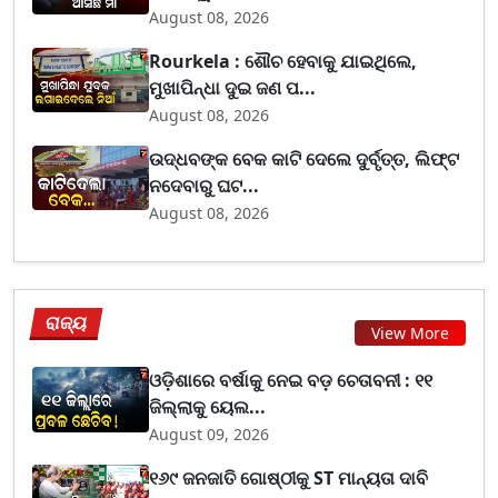
August 08, 2026
Rourkela : ଶୌଚ ହେବାକୁ ଯାଇଥିଲେ,
ମୁଖାପିନ୍ଧା ଦୁଇ ଜଣ ପ...
August 08, 2026
ଉଦ୍ଧବଙ୍କ ବେକ କାଟି ଦେଲେ ଦୁର୍ବୃତ୍ତ, ଲିଫ୍ଟ
ନଦେବାରୁ ଘଟ...
August 08, 2026
ରାଜ୍ୟ
View More
ଓଡ଼ିଶାରେ ବର୍ଷାକୁ ନେଇ ବଡ଼ ଚେତାବନୀ : ୧୧
ଜିଲ୍ଲାକୁ ୟେଲ...
August 09, 2026
୧୬୯ ଜନଜାତି ଗୋଷ୍ଠୀକୁ ST ମାନ୍ୟତା ଦାବି