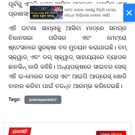
ପୂର୍ବରୁ ଏଭଳି ଧମକ ଆସିବା ସରକାର, ପୋଲିସ ଏବଂ
×
ଜବତ ବାଇକ ଥାନାରୁ ବିକ୍ରି ଘଟଣା,
ପ୍ରଶାସନର ନିଦ ହଜାଇ ଦେଇଛି।
ତଦନ୍ତ ନିର୍ଦ୍ଦେଶ ଦେଲେ ଏସପି
ଏହି ଘଟଣା ସାମ୍ନାକୁ ଆସିବା ମାତ୍ରେ ସମଗ୍ର
ବିଧାନସଭା ପରିସର ଏବଂ ମେଟ୍ରୋ
ଷ୍ଟେସନରେ ସୁରକ୍ଷା ବଳ ମୁତୟନ କରାଯାଇଛି। ବମ୍
ସ୍କ୍ୱାଡ୍ ଏବଂ ଡଗ୍ ସ୍କ୍ୱାଡ୍ ସାହାଯ୍ୟରେ ବ୍ୟାପକ
ଛାନଭିନ୍ ଜାରି ରହିଛି। ଅନ୍ୟପକ୍ଷରେ ସାଇବର ସେଲ୍
ଏହି ଇ-ମେଲର ଉତ୍ସ ଏବଂ ଆଇପି ଆଡ୍ରେସ୍ ଖୋଜି
ବାହାର କରିବା ପାଇଁ ତଦନ୍ତ ଆରମ୍ଭ କରିଦେଇଛି।
Tags:
prameyanews7
ରାଜନୀତି
View More