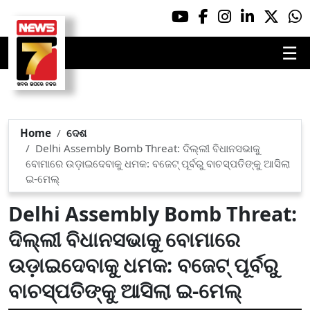
☰
Home
ଦେଶ
Delhi Assembly Bomb Threat: ଦିଲ୍ଲୀ ବିଧାନସଭାକୁ
ବୋମାରେ ଉଡ଼ାଇଦେବାକୁ ଧମକ: ବଜେଟ୍ ପୂର୍ବରୁ ବାଚସ୍ପତିଙ୍କୁ ଆସିଲା
ଇ-ମେଲ୍
Delhi Assembly Bomb Threat:
ଦିଲ୍ଲୀ ବିଧାନସଭାକୁ ବୋମାରେ
ଉଡ଼ାଇଦେବାକୁ ଧମକ: ବଜେଟ୍ ପୂର୍ବରୁ
ବାଚସ୍ପତିଙ୍କୁ ଆସିଲା ଇ-ମେଲ୍