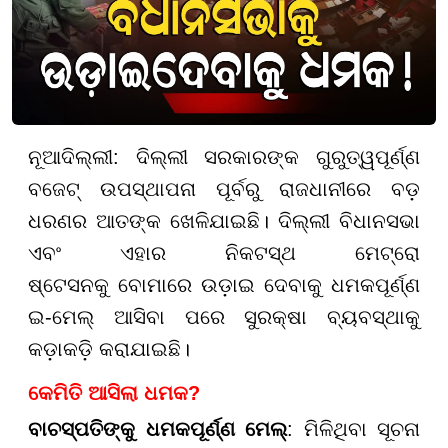
ନୂଆଦିଲ୍ଲୀ: ଦିଲ୍ଲୀ ସରକାରଙ୍କ ଗୁରୁତ୍ୱପୂର୍ଣ୍ଣ
ବଜେଟ୍ ଉପସ୍ଥାପନା ପୂର୍ବରୁ ରାଜଧାନୀରେ ବଡ଼
ଧରଣର ଆତଙ୍କ ଖେଳିଯାଇଛି। ଦିଲ୍ଲୀ ବିଧାନସଭା
ଏବଂ ଏହାର ନିକଟସ୍ଥ ମେଟ୍ରୋ
ଷ୍ଟେସନକୁ ବୋମାରେ ଉଡ଼ାଇ ଦେବାକୁ ଧମକପୂର୍ଣ୍ଣ
ଇ-ମେଲ୍ ଆସିବା ପରେ ସୁରକ୍ଷା ବ୍ୟବସ୍ଥାକୁ
କଡ଼ାକଡ଼ି କରାଯାଇଛି।
କେମିତି ଆସିଲା ଧମକ?
ବାଚସ୍ପତିଙ୍କୁ ଧମକପୂର୍ଣ୍ଣ ମେଲ୍
: ମିଳିଥିବା ସୂଚନା