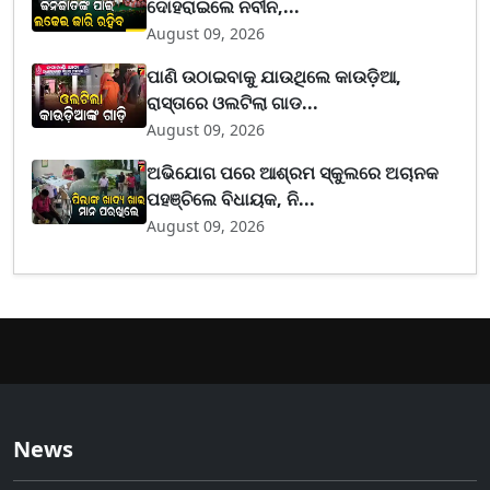
ଦୋହରାଇଲେ ନବୀନ,...
August 09, 2026
ପାଣି ଉଠାଇବାକୁ ଯାଉଥିଲେ କାଉଡ଼ିଆ,
ରାସ୍ତାରେ ଓଲଟିଲା ଗାଡ...
August 09, 2026
ଅଭିଯୋଗ ପରେ ଆଶ୍ରମ ସ୍କୁଲରେ ଅଚାନକ
ପହଞ୍ଚିଲେ ବିଧାୟକ, ନି...
August 09, 2026
News