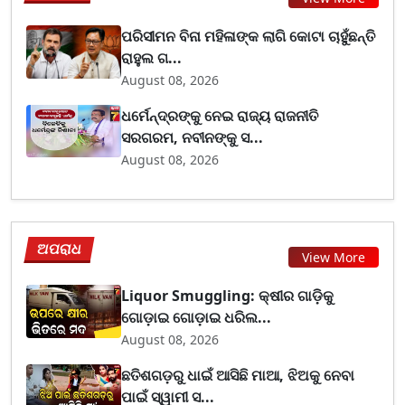
ପରିସୀମନ ବିନା ମହିଳାଙ୍କ ଲାଗି କୋଟା ଚାହୁଁଛନ୍ତି
ରାହୁଲ ଗ...
August 08, 2026
ଧର୍ମେନ୍ଦ୍ରଙ୍କୁ ନେଇ ରାଜ୍ୟ ରାଜନୀତି
ସରଗରମ, ନବୀନଙ୍କୁ ସ...
August 08, 2026
ଅପରାଧ
View More
Liquor Smuggling: କ୍ଷୀର ଗାଡ଼ିକୁ
ଗୋଡ଼ାଇ ଗୋଡ଼ାଇ ଧରିଲ...
August 08, 2026
ଛତିଶଗଡ଼ରୁ ଧାଇଁ ଆସିଛି ମାଆ, ଝିଅକୁ ନେବା
ପାଇଁ ସ୍ୱାମୀ ସ...