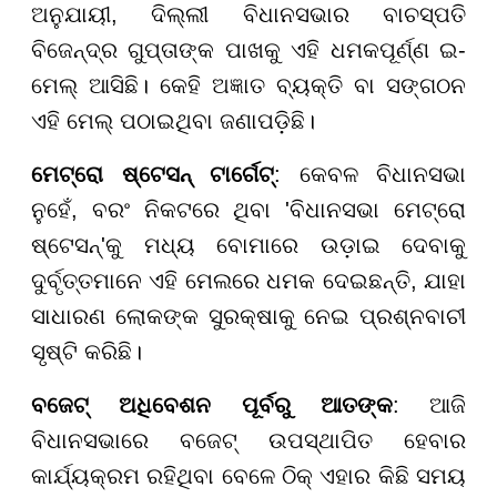
ଅନୁଯାୟୀ, ଦିଲ୍ଲୀ ବିଧାନସଭାର ବାଚସ୍ପତି
ବିଜେନ୍ଦ୍ର ଗୁପ୍ତାଙ୍କ ପାଖକୁ ଏହି ଧମକପୂର୍ଣ୍ଣ ଇ-
ମେଲ୍ ଆସିଛି। କେହି ଅଜ୍ଞାତ ବ୍ୟକ୍ତି ବା ସଙ୍ଗଠନ
ଏହି ମେଲ୍ ପଠାଇଥିବା ଜଣାପଡ଼ିଛି।
ମେଟ୍ରୋ ଷ୍ଟେସନ୍ ଟାର୍ଗେଟ୍
: କେବଳ ବିଧାନସଭା
ନୁହେଁ, ବରଂ ନିକଟରେ ଥିବା 'ବିଧାନସଭା ମେଟ୍ରୋ
ଷ୍ଟେସନ୍'କୁ ମଧ୍ୟ ବୋମାରେ ଉଡ଼ାଇ ଦେବାକୁ
ଦୁର୍ବୃତ୍ତମାନେ ଏହି ମେଲରେ ଧମକ ଦେଇଛନ୍ତି, ଯାହା
ସାଧାରଣ ଲୋକଙ୍କ ସୁରକ୍ଷାକୁ ନେଇ ପ୍ରଶ୍ନବାଚୀ
ସୃଷ୍ଟି କରିଛି।
ବଜେଟ୍ ଅଧିବେଶନ ପୂର୍ବରୁ ଆତଙ୍କ
: ଆଜି
ବିଧାନସଭାରେ ବଜେଟ୍ ଉପସ୍ଥାପିତ ହେବାର
କାର୍ଯ୍ୟକ୍ରମ ରହିଥିବା ବେଳେ ଠିକ୍ ଏହାର କିଛି ସମୟ