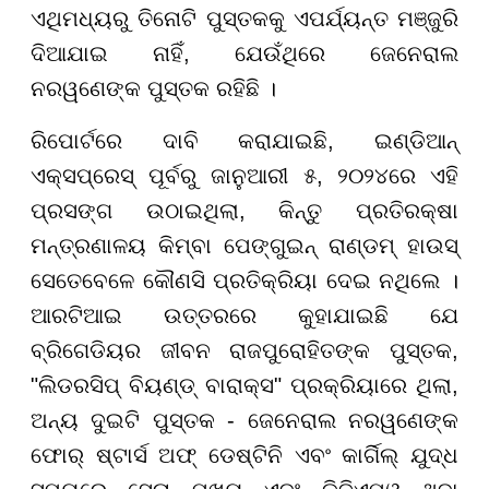
ଏଥିମଧ୍ୟରୁ ତିନୋଟି ପୁସ୍ତକକୁ ଏପର୍ଯ୍ୟନ୍ତ ମଞ୍ଜୁରି
ଦିଆଯାଇ ନାହିଁ, ଯେଉଁଥିରେ ଜେନେରାଲ
ନରୱଣେଙ୍କ ପୁସ୍ତକ ରହିଛି ।
ରିପୋର୍ଟରେ ଦାବି କରାଯାଇଛି, ଇଣ୍ଡିଆନ୍
ଏକ୍ସପ୍ରେସ୍ ପୂର୍ବରୁ ଜାନୁଆରୀ ୫, ୨୦୨୪ରେ ଏହି
ପ୍ରସଙ୍ଗ ଉଠାଇଥିଲା, କିନ୍ତୁ ପ୍ରତିରକ୍ଷା
ମନ୍ତ୍ରଣାଳୟ କିମ୍ବା ପେଙ୍ଗୁଇନ୍ ରାଣ୍ଡମ୍ ହାଉସ୍
ସେତେବେଳେ କୌଣସି ପ୍ରତିକ୍ରିୟା ଦେଇ ନଥିଲେ ।
ଆରଟିଆଇ ଉତ୍ତରରେ କୁହାଯାଇଛି ଯେ
ବ୍ରିଗେଡିୟର ଜୀବନ ରାଜପୁରୋହିତଙ୍କ ପୁସ୍ତକ,
"ଲିଡରସିପ୍ ବିୟଣ୍ଡ୍ ବାରାକ୍ସ" ପ୍ରକ୍ରିୟାରେ ଥିଲା,
ଅନ୍ୟ ଦୁଇଟି ପୁସ୍ତକ - ଜେନେରାଲ ନରୱଣେଙ୍କ
ଫୋର୍ ଷ୍ଟାର୍ସ ଅଫ୍ ଡେଷ୍ଟିନି ଏବଂ କାର୍ଗିଲ୍ ଯୁଦ୍ଧ