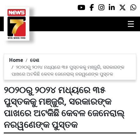
☰
Home
ଦେଶ
୨୦୨୦ରୁ ୨୦୨୪ ମଧ୍ୟରେ ୩୫ ପୁସ୍ତକକୁ ମଞ୍ଜୁରି, ସରକାରଙ୍କ
ପାଖରେ ଅଟକିଛି କେବଳ ଜେନେରାଲ୍ ନରୱଣେଙ୍କ ପୁସ୍ତକ
୨୦୨୦ରୁ ୨୦୨୪ ମଧ୍ୟରେ ୩୫
ପୁସ୍ତକକୁ ମଞ୍ଜୁରି, ସରକାରଙ୍କ
ପାଖରେ ଅଟକିଛି କେବଳ ଜେନେରାଲ୍
ନରୱଣେଙ୍କ ପୁସ୍ତକ