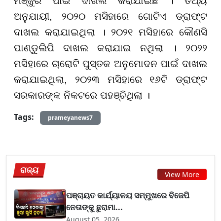
ମଞ୍ଜୁରି ପାଇଁ ଦାଖଲ କରାଯାଇଛି । ତଥ୍ୟ
ଅନୁଯାୟୀ, ୨୦୨୦ ମସିହାରେ ଗୋଟିଏ ଡ୍ରାଫ୍ଟ
ଦାଖଲ କରାଯାଇଥିଲା । ୨୦୨୧ ମସିହାରେ କୌଣସି
ପାଣ୍ଡୁଲିପି ଦାଖଲ କରାଯାଇ ନଥିଲା । ୨୦୨୨
ମସିହାରେ ଚାରୋଟି ପୁସ୍ତକ ଅନୁମୋଦନ ପାଇଁ ଦାଖଲ
କରାଯାଇଥିଲା, ୨୦୨୩ ମସିହାରେ ୧୬ଟି ଡ୍ରାଫ୍ଟ
ସରକାରଙ୍କ ନିକଟରେ ପହଞ୍ଚିଥିଲା ।
Tags:
prameyanews7
ରାଜ୍ୟ
View More
ପଞ୍ଚାୟତ କାର୍ଯ୍ୟାଳୟ ସମ୍ମୁଖରେ ବିଜେପି
ନେତାଙ୍କୁ ଛୁରାମା...
August 05, 2026