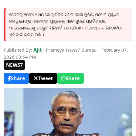
୨୦୨୦ରୁ ୨୦୨୪ ମଧ୍ୟରେ ପୂର୍ବତନ ସ୍ଥଳ ସେନା ମୁଖ୍ୟ ମନୋଜ ମୁକୁନ୍ଦ
ନରୱଣେଙ୍କ ଏକମାତ୍ର ପୁସ୍ତକକୁ ଏବେ ସୁଦ୍ଧା ପ୍ରତିରକ୍ଷା
ମନ୍ତ୍ରଣାଳୟରୁ ମଞ୍ଜୁରି ମିଳିନାହିଁ । ଇଣ୍ଡିଆନ ଏକ୍ସପ୍ରେସ ରିପୋର୍ଟରେ
ଏହି ଦାବି କରାଯାଇଛି ।
Ajit
Published By:
- Prameya-News7 Bureau | February 07,
2026 03:54 PM
NEWS7
Share
Tweet
Share