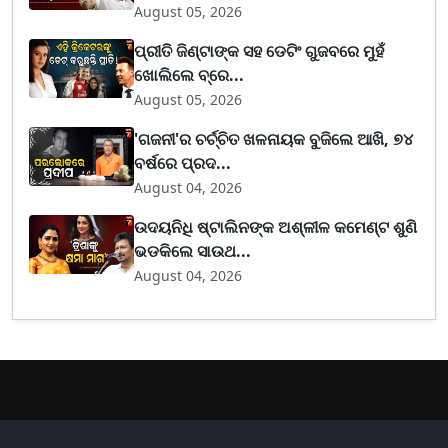
August 05, 2026
ପ୍ରୀତି ଜିଣ୍ଟାଙ୍କ ସହ ଡେଟିଂ ଗୁଜବରେ ମୁହଁ
ଖୋଲିଲେ ବ୍ରେ...
August 05, 2026
'ଗଜନୀ'ର ଚର୍ଚ୍ଚିତ ଖଳନାୟକ ବୁଜିଲେ ଆଖି, ୭୪
ବର୍ଷରେ ପ୍ରଦ...
August 04, 2026
ଉଦୟନିଧି ଷ୍ଟାଲିନଙ୍କ ଅଶ୍ଳୀଳ କମେଣ୍ଟ ଶୁଣି
ଭଡକିଲେ ସାଉଥ...
August 04, 2026