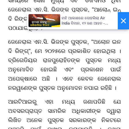
ସମୟରେ ସେନା ମୁଖ୍ୟ ଏବଂ ଡିଜିଏମଓ ଥିବା
ଜେନେରାଲ ଏନ.ସି. ଭିଜଙ୍କ ପୁସ୍ତକ, "ଆଲୋନ୍ ଇନ୍
×
ଦି ରିଙ୍ଗ"ର ଡ୍ରାଫ୍ଟ ପ୍ରତିରକ୍ଷା ମନ୍ତ୍ରଣାଳୟକୁ
ମଝି ଆକାଶରେ ଦୋହଲିଲା Air
India ବିମାନ, ୧୨ ଜଣ ଆହତ -
ପଠାଯାଇଥିଲା ।
PrameyaNews7
ଜେନେରାଲ ଏନ.ସି. ଭିଜଙ୍କ ପୁସ୍ତକ, "ଅଲୋନ ଇନ
ଦି ରିଙ୍ଗ୍", ମେ ୨୦୨୫ରେ ପ୍ରକାଶିତ ହୋଇଥିଲା ।
ବ୍ରିଗେଡିୟର ରାଜପୁରୋହିତଙ୍କ ପୁସ୍ତକ ମଧ୍ୟ
ଅନୁମୋଦିତ ହୋଇଛି ଏବଂ ପ୍ରକାଶନ ପାଇଁ
ଅପେକ୍ଷାରେ ଅଛି । ଏବେ କେବଳ ଜେନେରାଲ
ନରୱଣେଙ୍କ ପୁସ୍ତକ ଅନୁମୋଦନ ନପାଇ ରହିଛି ।
ଆରଟିଆଇରୁ ଏହା ମଧ୍ୟ ଜଣାପଡିଛି ଯେ
ଅବସରପ୍ରାପ୍ତ ସାମରିକ ଅଧିକାରୀଙ୍କ ଦ୍ୱାରା
ଲିଖିତ ଅନେକ ପୁସ୍ତକ ସରକାରଙ୍କ ନିକଟରେ