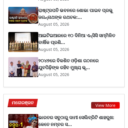
ରାଷ୍ଟ୍ରପତି ଭବନରେ ଶୋଭା ପାଇବ ପ୍ରଭୁ
ଜଗନ୍ନାଥଙ୍କ ରଥଚକ:...
August 05, 2026
ଆଇଟିଇଆରରେ ୧୦ ଦିନିଆ ଏନ୍‌ସିସି ସମ୍ମିଳିତ
ବାର୍ଷିକ ପ୍ରଶି...
August 05, 2026
୨୦୪୭ରେ ବିକଶିତ ଓଡ଼ିଶା ଗଠନରେ
ଯୁବପିଢ଼ିଙ୍କ ରହିବ ମୁଖ୍ୟ ଭୂ...
August 05, 2026
ମନୋରଞ୍ଜନ
View More
ଭାରତର ସବୁଠାରୁ ଦାମୀ ସେଲିବ୍ରିଟି ଶାହରୁଖ:
କେତେ ନମ୍ବର ସ...