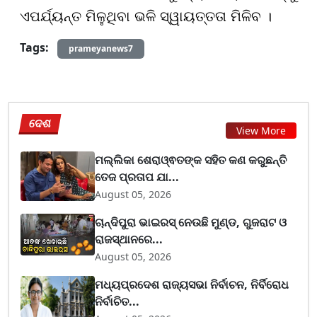
ଏପର୍ଯ୍ୟନ୍ତ ମିଳୁଥିବା ଭଳି ସ୍ୱାୟତ୍ତତା ମିଳିବ ।
Tags:
prameyanews7
ଦେଶ
View More
ମଲ୍ଲିକା ଶେରାଓ୍ଵତଙ୍କ ସହିତ କଣ କରୁଛନ୍ତି
ତେଜ ପ୍ରତାପ ଯା...
August 05, 2026
ଚାନ୍ଦିପୁରା ଭାଇରସ୍ ନେଉଛି ମୁଣ୍ଡ, ଗୁଜରାଟ ଓ
ରାଜସ୍ଥାନରେ...
August 05, 2026
ମଧ୍ୟପ୍ରଦେଶ ରାଜ୍ୟସଭା ନିର୍ବାଚନ, ନିର୍ବିରୋଧ
ନିର୍ବାଚିତ...