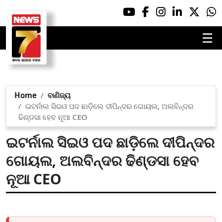
☰
Home
ବାଣିଜ୍ୟ
ଇଟର୍ନାଲ ସିଇଓ ପଦ ଛାଡ଼ିଲେ ଦୀପିନ୍ଦର ଗୋୟଲ, ଅଲବିନ୍ଦର
ଢିଣ୍ଡସା ହେବ ନୂଆ CEO
ଇଟର୍ନାଲ ସିଇଓ ପଦ ଛାଡ଼ିଲେ ଦୀପିନ୍ଦର
ଗୋୟଲ, ଅଲବିନ୍ଦର ଢିଣ୍ଡସା ହେବ
ନୂଆ CEO