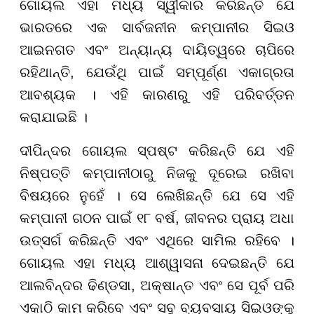
ଗୋୟଲ ଏହା ମଧ୍ୟ ସ୍ୱୀକାର କରିଛନ୍ତି ଯେ
ଭାରତରେ ଏକ ସାର୍ବଜନୀନ କମ୍ପାନୀର ସିଇଓ
ଆଇନଗତ ଏବଂ ଅନ୍ୟାନ୍ୟ ଦାୟିତ୍ୱରେ ଚାପିରେ
ରହିଥାନ୍ତି, ଯେଉଁଥି ପାଇଁ ସମ୍ପୂର୍ଣ୍ଣ ଏକାଗ୍ରତା
ଆବଶ୍ୟକ । ଏହି କାରଣରୁ ଏହି ପରିବର୍ତ୍ତନ
କରାଯାଇଛି ।
ଦୀପିନ୍ଦର ଗୋୟଲ ସ୍ପଷ୍ଟ କରିଛନ୍ତି ଯେ ଏହି
ନିଷ୍ପତ୍ତି କମ୍ପାନୀଠାରୁ ନିଜକୁ ଦୂରେଇ ରଖିବା
ବିଷୟରେ ନୁହେଁ । ସେ ଲେଖିଛନ୍ତି ଯେ ସେ ଏହି
କମ୍ପାନୀ ଗଠନ ପାଇଁ ୧୮ ବର୍ଷ, ଜୀବନର ପ୍ରାୟ ଅଧା
ଉତ୍ସର୍ଗ କରିଛନ୍ତି ଏବଂ ଏଥିରେ ସାମିଲ ରହିବେ ।
ଗୋୟଲ ଏହା ମଧ୍ୟ ଆଶ୍ୱାସନା ଦେଇଛନ୍ତି ଯେ
ଆଲବିନ୍ଦର ଢିଣ୍ଡସା, ଅକ୍ଷାନ୍ତ ଏବଂ ସେ ପୂର୍ବ ପରି
ଏକାଠି କାମ କରିବେ ଏବଂ ସବୁ ବ୍ୟବସାୟ ସିଇଓଙ୍କୁ