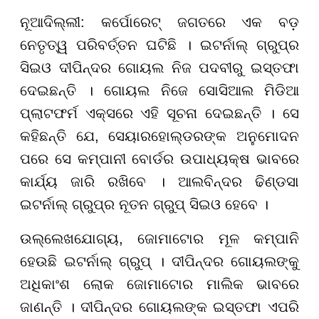
ନୂଆଦିଲ୍ଲୀ: କର୍ପୋରେଟ୍ ଜଗତରେ ଏକ ବଡ଼
ନେତୃତ୍ୱ ପରିବର୍ତ୍ତନ ଘଟିଛି । ଇଟର୍ନାଲ୍ ଗ୍ରୁପ୍ର
ସିଇଓ ଦୀପିନ୍ଦର ଗୋୟଲ ନିଜ ପଦବୀରୁ ଇସ୍ତଫା
ଦେଇଛନ୍ତି । ଗୋୟଲ ନିଜେ ସୋସିଆଲ ମିଡିଆ
ପ୍ଲାଟଫର୍ମ ଏକ୍ସରେ ଏହି ସୂଚନା ଦେଇଛନ୍ତି । ସେ
କହିଛନ୍ତି ଯେ, ସେୟାରହୋଲ୍ଡରଙ୍କ ଅନୁମୋଦନ
ପରେ ସେ କମ୍ପାନୀ ବୋର୍ଡର ଉପାଧ୍ୟକ୍ଷ ଭାବରେ
କାର୍ଯ୍ୟ ଜାରି ରଖିବେ । ଆଲବିନ୍ଦର ଢିଣ୍ଡସା
ଇଟର୍ନାଲ୍ ଗ୍ରୁପ୍ର ନୂତନ ଗ୍ରୁପ୍ ସିଇଓ ହେବେ ।
ଉଲ୍ଲେଖଯୋଗ୍ୟ, ଜୋମାଟୋର ମୂଳ କମ୍ପାନି
ହେଉଛି ଇଟର୍ନାଲ୍ ଗ୍ରୁପ୍ । ଦୀପିନ୍ଦର ଗୋୟଲଙ୍କୁ
ଅଧିକାଂଶ ଲୋକ ଜୋମାଟୋର ମାଲିକ ଭାବରେ
ଜାଣନ୍ତି । ଦୀପିନ୍ଦର ଗୋୟଲଙ୍କ ଇସ୍ତଫା ଏପରି