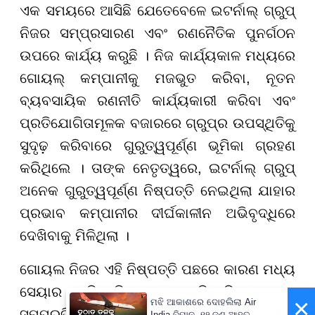
ଏକ ସମୟରେ ଆସିଛି ଯେତେବେଳେ ଇଟର୍ନାଲ୍ ଗ୍ରୁପ୍
ନିଜର ସମ୍ପ୍ରସାରଣ ଏବଂ ରଣନୈତିକ ପୁନର୍ଗଠନ
ଉପରେ କାର୍ଯ୍ୟ କରୁଛି । ନିଜ କାର୍ଯ୍ୟକାଳ ମଧ୍ୟରେ
ଗୋୟଲ୍ କମ୍ପାନୀକୁ ମଜଭୁତ କରିବା, ନୂତନ
ବ୍ୟବସାୟିକ ରଣନୀତି କାର୍ଯ୍ୟକାରୀ କରିବା ଏବଂ
ପ୍ରତିଯୋଗିତାମୂଳକ ବଜାରରେ ଗ୍ରୁପ୍ର ଉପସ୍ଥିତିକୁ
ସୁଦୃଢ଼ କରିବାରେ ଗୁରୁତ୍ୱପୂର୍ଣ୍ଣ ଭୂମିକା ଗ୍ରହଣ
କରିଥିଲେ । ତାଙ୍କ ନେତୃତ୍ୱରେ, ଇଟର୍ନାଲ୍ ଗ୍ରୁପ୍
ଅନେକ ଗୁରୁତ୍ୱପୂର୍ଣ୍ଣ ନିଷ୍ପତ୍ତି ନେଇଥିଲା ଯାହାର
ପ୍ରଭାବ କମ୍ପାନୀର ଦୀର୍ଘକାଳୀନ ଅଭିବୃଦ୍ଧିରେ
ଦେଖିବାକୁ ମିଳିଥିଲା ।
ଗୋୟଲ ନିଜର ଏହି ନିଷ୍ପତ୍ତି ପଛରେ କାରଣ ମଧ୍ୟ
ସେୟାର କରିଛନ୍ତି । ସେ କହିଛନ୍ତି ଯେ ସେ
×
ମଝି ଆକାଶରେ ଦୋହଲିଲା Air
ସମ୍ପ୍ରତିକ ସମୟରେ ହାଇ ରିସ୍କ, ରିସର୍ଚ୍ଚ ଏବଂ
India ବିମାନ, ୧୨ ଜଣ ଆହତ -