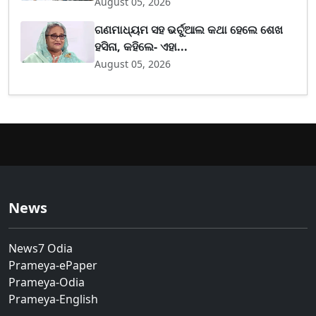
August 05, 2026
ଗଣମାଧ୍ୟମ ସହ ଭର୍ଚୁଆଲ କଥା ହେଲେ ଶେଖ
ହସିନା, କହିଲେ- ଏହା...
August 05, 2026
News
News7 Odia
Prameya-ePaper
Prameya-Odia
Prameya-English