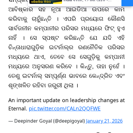
PrameyaNews7
ଆବିଷ୍କାର ସହ ନୂଆ ଆଇଡିଆ ଉପରେ କାମ
କରିବାକୁ ଚାହୁଁଛନ୍ତି । ଏପରି ପ୍ରୟୋଗ କୌଣସି
ସାର୍ବଜନୀନ କମ୍ପାନୀର ପରିସର ମଧ୍ୟରେ ଫିଟ୍ ହୁଏ
ନାହିଁ । ସେ ସ୍ପଷ୍ଟ କରିଛନ୍ତି ଯେ ଯଦି ଏହି
ଚିନ୍ତାଧାରାଗୁଡ଼ିକ ଇଟର୍ନାଲ୍ର ରଣନୈତିକ ପରିସର
ମଧ୍ୟରେ ଥାଏ, ତେବେ ସେ ସେଗୁଡ଼ିକୁ କମ୍ପାନୀ
ମଧ୍ୟରେ ଅନୁସରଣ କରିବେ । କିନ୍ତୁ, ତାହା ନୁହେଁ ।
ତେଣୁ ଇଟର୍ନାଲ୍ ସମ୍ପୂର୍ଣ୍ଣ ଭାବରେ କେନ୍ଦ୍ରିତ ଏବଂ
ଶୃଙ୍ଖଳିତ ରହିବା ଜରୁରୀ ଥିଲା ।
An important update on leadership changes at
Eternal.
pic.twitter.com/CALn2QQFWE
— Deepinder Goyal (@deepigoyal)
January 21, 2026