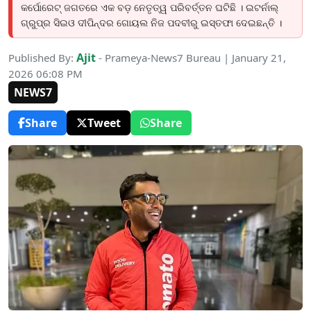
କର୍ପୋରେଟ୍ ଜଗତରେ ଏକ ବଡ଼ ନେତୃତ୍ୱ ପରିବର୍ତ୍ତନ ଘଟିଛି । ଇଟର୍ନାଲ୍
ଗ୍ରୁପ୍ର ସିଇଓ ଦୀପିନ୍ଦର ଗୋୟଲ ନିଜ ପଦବୀରୁ ଇସ୍ତଫା ଦେଇଛନ୍ତି ।
Ajit
Published By:
- Prameya-News7 Bureau | January 21,
2026 06:08 PM
NEWS7
Share
Tweet
Share