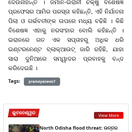
ଦେଉନାହାନ୍ତି । ଜର୍ମାନ-ଇରାନୀ ଚକ୍ଷୁ ବିଶେଷଜ୍ଞ
ପ୍ରଫେସର ଆମିର ପରସ୍ତା କହିଛନ୍ତି, ଏହି ନିର୍ଯାତନା
ପିଲା ଓ ଗର୍ଭବତୀଙ୍କ ଉପରେ ମଧ୍ୟ ବଢିଛି । କିଛି
ବିଶେଷଜ୍ଞ ଏହାକୁ ନରସଂହାର ବୋଲି କହିଛନ୍ତି ।
ଇରାନରେ ଗତ ଏକ ସପ୍ତାହରୁ ଅଧିକ ଧରି
ଇଣ୍ଟରନେଣ୍ଟ ବ୍ଲାକ୍ଆଉଟ୍ ଜାରି ରହିଛି, ଯାହା
ସାରା ଦୁନିଆରେ ସମ୍ୱାଦର ପ୍ରବାହକୁ ବନ୍ଦ
କରିଦେଇଛି ।
Tags:
prameyanews7
ଭୁବନେଶ୍ୱର
View More
North Odisha flood threat: ଉତ୍ତର