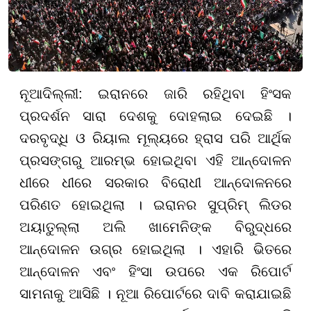
ନୂଆଦିଲ୍ଲୀ: ଇରାନରେ ଜାରି ରହିଥିବା ହିଂସକ
ପ୍ରଦର୍ଶନ ସାରା ଦେଶକୁ ଦୋହଲାଇ ଦେଇଛି ।
ଦରବୃଦ୍ଧି ଓ ରିୟାଲ ମୂଲ୍ୟରେ ହ୍ରାସ ପରି ଆର୍ଥିକ
ପ୍ରସଙ୍ଗରୁ ଆରମ୍ଭ ହୋଇଥିବା ଏହି ଆନ୍ଦୋଳନ
ଧୀରେ ଧୀରେ ସରକାର ବିରୋଧୀ ଆନ୍ଦୋଳନରେ
ପରିଣତ ହୋଇଥିଲା । ଇରାନର ସୁପ୍ରିମ୍ ଲିଡର
ଅୟାତୁଲ୍ଲା ଅଲି ଖାମେନିଙ୍କ ବିରୁଦ୍ଧରେ
ଆନ୍ଦୋଳନ ଉଗ୍ର ହୋଇଥିଲା । ଏହାରି ଭିତରେ
ଆନ୍ଦୋଳନ ଏବଂ ହିଂସା ଉପରେ ଏକ ରିପୋର୍ଟ
ସାମନାକୁ ଆସିଛି । ନୂଆ ରିପୋର୍ଟରେ ଦାବି କରାଯାଇଛି