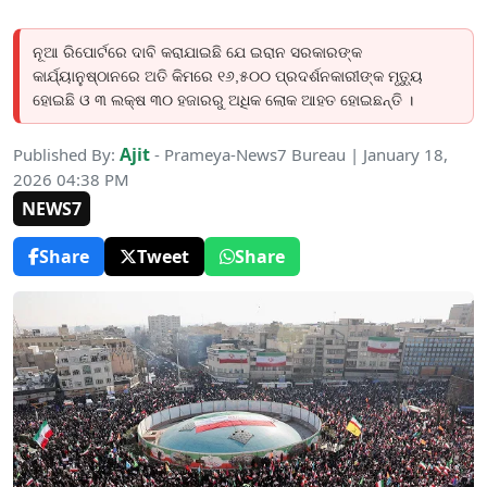
ନୂଆ ରିପୋର୍ଟରେ ଦାବି କରାଯାଇଛି ଯେ ଇରାନ ସରକାରଙ୍କ
କାର୍ଯ୍ୟାନୁଷ୍ଠାନରେ ଅତି କିମରେ ୧୬,୫୦୦ ପ୍ରଦର୍ଶନକାରୀଙ୍କ ମୃତ୍ୟୁ
ହୋଇଛି ଓ ୩ ଲକ୍ଷ ୩୦ ହଜାରରୁ ଅଧିକ ଲୋକ ଆହତ ହୋଇଛନ୍ତି ।
Ajit
Published By:
- Prameya-News7 Bureau | January 18,
2026 04:38 PM
NEWS7
Share
Tweet
Share