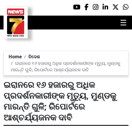
☰
Home
ବିଦେଶ
ଇରାନରେ ୧୬ ହଜାରରୁ ଅଧିକ ପ୍ରଦର୍ଶନକାରୀଙ୍କ ମୃତ୍ୟୁ, ମୁଣ୍ଡକୁ
ମାରନ୍ତି ଗୁଳି; ରିପୋର୍ଟରେ ଆଶ୍ଚର୍ଯ୍ୟଜନକ ଦାବି
ଇରାନରେ ୧୬ ହଜାରରୁ ଅଧିକ
ପ୍ରଦର୍ଶନକାରୀଙ୍କ ମୃତ୍ୟୁ, ମୁଣ୍ଡକୁ
ମାରନ୍ତି ଗୁଳି; ରିପୋର୍ଟରେ
ଆଶ୍ଚର୍ଯ୍ୟଜନକ ଦାବି