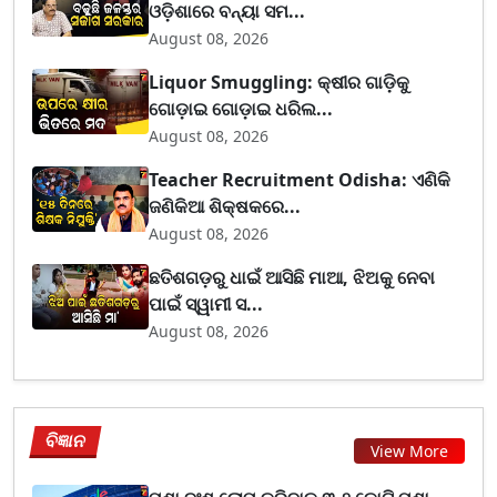
ଓଡ଼ିଶାରେ ବନ୍ୟା ସମ...
August 08, 2026
Liquor Smuggling: କ୍ଷୀର ଗାଡ଼ିକୁ
ଗୋଡ଼ାଇ ଗୋଡ଼ାଇ ଧରିଲ...
August 08, 2026
Teacher Recruitment Odisha: ଏଣିକି
ଜଣିକିଆ ଶିକ୍ଷକରେ...
August 08, 2026
ଛତିଶଗଡ଼ରୁ ଧାଇଁ ଆସିଛି ମାଆ, ଝିଅକୁ ନେବା
ପାଇଁ ସ୍ୱାମୀ ସ...
August 08, 2026
ବିଜ୍ଞାନ
View More