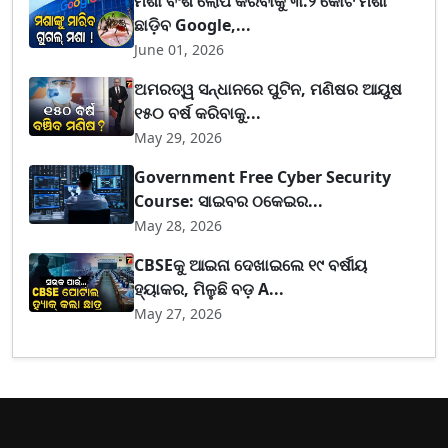
ମଶା ବଂଶ ଲୋପ କରିବାକୁ ୩.୨ କୋଟି ମଶା
ଛାଡ଼ିବ Google,...
June 01, 2026
ଅମରତ୍ୱ ସନ୍ଧାନରେ ପୁଟିନ, ମଣିଷର ଆୟୁଷ
୧୫୦ ବର୍ଷ କରିବାକୁ...
May 29, 2026
Government Free Cyber Security
Course: ସାଇବର ଠକେଇର...
May 28, 2026
CBSEକୁ ଆଇନା ଦେଖାଇଲେ ୧୯ ବର୍ଷୀୟ
ହ୍ୟାକର, ମିଳୁଛି ବଡ଼ A...
May 27, 2026