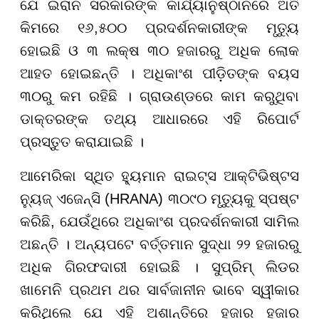
ଯେ ଇରାନ ସରକାରଙ୍କ କାର୍ଯ୍ୟାନୁଷ୍ଠାନରେ ଅତି
କିମରେ ୧୬,୫୦୦ ପ୍ରଦର୍ଶନକାରୀଙ୍କ ମୃତ୍ୟୁ
ହୋଇଛି ଓ ୩ ଲକ୍ଷ ୩୦ ହଜାରରୁ ଅଧିକ ଲୋକ
ଆହତ ହୋଇଛନ୍ତି । ଅଧିକାଂଶ ପୀଡ଼ିତଙ୍କ ବୟସ
୩୦ରୁ କମ ରହିଛି । ଗ୍ରାଉଣ୍ଡରେ କାମ କରୁଥିବା
ଡାକ୍ତରଙ୍କ ତଥ୍ୟ ଆଧାରରେ ଏହି ରିପୋର୍ଟ
ପ୍ରସ୍ତୁତ କରାଯାଇଛି ।
ଆମେରିକା ସ୍ଥିତ ହ୍ୟୁମାନ ରାଇଟ୍ସ ଆକ୍ଟିଭିଷ୍ଟସ
ନ୍ୟୁଜ୍ ଏଜେନ୍ସି (HRANA) ୩୦୯୦ ମୃତ୍ୟୁକୁ ସ୍ପଷ୍ଟ
କରିଛି, ଯେଉଁଥିରେ ଅଧିକାଂଶ ପ୍ରଦର୍ଶନକାରୀ ସାମିଲ
ଅଛନ୍ତି । ଅନ୍ୟପଟେ ବର୍ତ୍ତମାନ ସୁଦ୍ଧା ୨୨ ହଜାରରୁ
ଅଧିକ ଗିରଫଦାରୀ ହୋଇଛି । ସୁପ୍ରିମ୍ ଲିଡର
ଖାମେନି ପ୍ରଥମ ଥର ସାର୍ବଜାନୀନ ଭାବେ ସ୍ୱୀକାର
କରିଥିଲେ ଯେ ଏହି ଅଶାନ୍ତିରେ ହଜାର ହଜାର