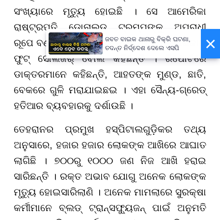
ସଂଖ୍ୟାରେ ମୃତ୍ୟୁ ହୋଇଛି । ସେ ଆମେରିକା
ରାଷ୍ଟ୍ରପତି ଡୋନାଲ୍ଡ ଟ୍ରମ୍ପଙ୍କୁ ଅପରାଧୀ
×
ଜବତ ବାଇକ ଥାନାରୁ ବିକ୍ରି ଘଟଣା,
ରୂପେ ବର୍ଣ୍ଣନା କରି ପ୍ରଦର୍ଶନକାରୀଙ୍କୁ ଆମେରିକାର
ତଦନ୍ତ ନିର୍ଦ୍ଦେଶ ଦେଲେ ଏସପି
ଫୁଟ୍ ସୋଲଜର୍ ବୋଲି କହିଛନ୍ତି । ରିପୋର୍ଟରେ
ଡାକ୍ତରମାନେ କହିଛନ୍ତି, ଆହତଙ୍କ ମୁଣ୍ଡ, ଛାତି,
ବେକରେ ଗୁଳି ମରାଯାଇଛଇ । ଏହା ସୈନ୍ୟ-ଗ୍ରେଡ୍
ହତିଆର ବ୍ୟବହାରକୁ ଦର୍ଶାଉଛି ।
ତେହରାନର ପ୍ରମୁଖ ହସ୍ପିଟାଲଗୁଡ଼ିକର ତଥ୍ୟ
ଅନୁସାରେ, ହଜାର ହଜାର ଲୋକଙ୍କ ଆଖିରେ ଆଘାତ
ଲାଗିଛି । ୭୦୦ରୁ ୧୦୦୦ ଜଣ ନିଜ ଆଖି ହରାଇ
ସାରିଛନ୍ତି । ରକ୍ତ ଅଭାବ ଯୋଗୁ ଅନେକ ଲୋକଙ୍କ
ମୃତ୍ୟୁ ହୋଇସାରିଲାଣି । ଅନେକ ମାମଲାରେ ସୁରକ୍ଷା
କର୍ମୀମାନେ ବ୍ଲଡ୍ ଟ୍ରାନ୍ସଫ୍ୟୁଜନ୍ ପାଇଁ ଅନୁମତି