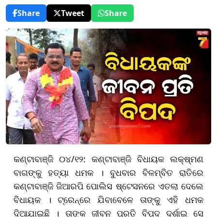
Share
Tweet
Share
କଣ୍ଟାବାଞ୍ଜି ୦୪/୧୨: କଣ୍ଟାବାଞ୍ଜି ବିଧାୟକ ଲକ୍ଷ୍ମଣ
ବାଗଙ୍କୁ ହତ୍ୟା ଧମକ । ବୁଧବାର ବିଳମ୍ବିତ ରାତିରେ
କଣ୍ଟାବାଞ୍ଜି ଜିଆରପି ପୋଲିସ ଷ୍ଟେସନରେ ଏତଲା ଦେଲେ
ବିଧାୟକ । ଟ୍ରେନ୍‌ରେ ଯିବାବେଳେ ତାଙ୍କୁ ଏହି ଧମକ
ଦିଆଯାଇଛି । ତାଙ୍କ ଜୀବନ ପ୍ରତି ବିପଦ ଦର୍ଶାଇ ସେ