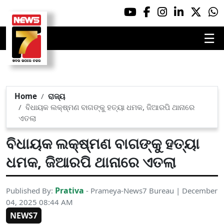
☰
Home
ରାଜ୍ୟ
ବିଧାୟକ ଲକ୍ଷ୍ମଣ ବାଗଙ୍କୁ ହତ୍ୟା ଧମକ, ଜିଆରପି ଥାନାରେ
ଏତଲା
ବିଧାୟକ ଲକ୍ଷ୍ମଣ ବାଗଙ୍କୁ ହତ୍ୟା
ଧମକ, ଜିଆରପି ଥାନାରେ ଏତଲା
Prativa
Published By:
- Prameya-News7 Bureau | December
04, 2025 08:44 AM
NEWS7