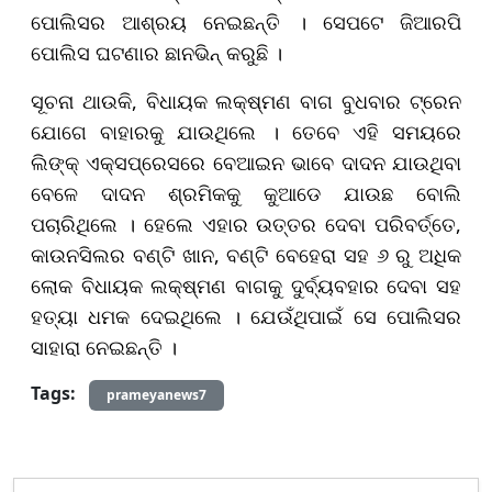
ପୋଲିସର ଆଶ୍ରୟ ନେଇଛନ୍ତି । ସେପଟେ ଜିଆରପି
ପୋଲିସ ଘଟଣାର ଛାନଭିନ୍ କରୁଛି ।
ସୂଚନା ଥାଉକି, ବିଧାୟକ ଲକ୍ଷ୍ମଣ ବାଗ ବୁଧବାର ଟ୍ରେନ
ଯୋଗେ ବାହାରକୁ ଯାଉଥିଲେ । ତେବେ ଏହି ସମୟରେ
ଲିଙ୍କ୍ ଏକ୍ସପ୍ରେସରେ ବେଆଇନ ଭାବେ ଦାଦନ ଯାଉଥିବା
ବେଳେ ଦାଦନ ଶ୍ରମିକକୁ କୁଆଡେ ଯାଉଛ ବୋଲି
ପଚାରିଥିଲେ । ହେଲେ ଏହାର ଉତ୍ତର ଦେବା ପରିବର୍ତ୍ତେ,
କାଉନସିଲର ବଣ୍ଟି ଖାନ, ବଣ୍ଟି ବେହେରା ସହ ୬ ରୁ ଅଧିକ
ଲୋକ ବିଧାୟକ ଲକ୍ଷ୍ମଣ ବାଗକୁ ଦୁର୍ବ୍ୟବହାର ଦେବା ସହ
ହତ୍ୟା ଧମକ ଦେଇଥିଲେ । ଯେଉଁଥିପାଇଁ ସେ ପୋଲିସର
ସାହାରା ନେଇଛନ୍ତି ।
Tags:
prameyanews7