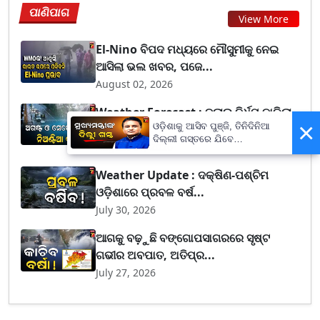
ପାଣିପାଗ
View More
El-Nino ବିପଦ ମଧ୍ୟରେ ମୌସୁମୀକୁ ନେଇ
ଆସିଲା ଭଲ ଖବର, ପଜେ...
August 02, 2026
Weather Forecast : ଜୁଲାଇ ନିର୍ଧୁମ ଢାଳିଲା,
×
ଓଡ଼ିଶାକୁ ଆସିବ ପୁଞ୍ଜି, ତିନିଦିନିଆ
ଅଗଷ୍ଟ ଓ ସ...
ଦିଲ୍ଲୀ ଗସ୍ତରେ ଯିବେ
August 01, 2026
ମୁଖ୍ୟମନ୍ତ୍ରୀ ମୋହନ ମାଝୀ
Weather Update : ଦକ୍ଷିଣ-ପଶ୍ଚିମ
ଓଡ଼ିଶାରେ ପ୍ରବଳ ବର୍ଷ...
July 30, 2026
ଆଗକୁ ବଢ଼ୁଛି ବଙ୍ଗୋପସାଗରରେ ସୃଷ୍ଟ
ଗଭୀର ଅବପାତ, ଅତିପ୍ର...
July 27, 2026