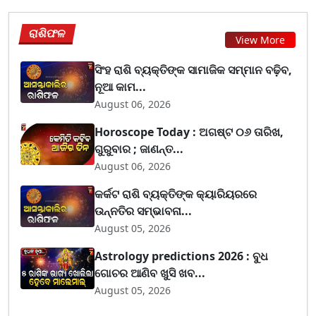
ରାଶିଫଳ
View More
ସିଂହ ରାଶି ବ୍ୟକ୍ତିଙ୍କ ସାମାଜିକ ସମ୍ମାନ ବଢ଼ିବ,
ନୂଆ କାମ...
August 06, 2026
Horoscope Today : ଅଗଷ୍ଟ ୦୬ ତାରିଖ,
ଗୁରୁବାର ; ଜାଣନ୍ତ...
August 06, 2026
କର୍କଟ ରାଶି ବ୍ୟକ୍ତିଙ୍କ କ୍ୟାରିୟରରେ
ଉନ୍ନତିର ସମ୍ଭାବନା...
August 05, 2026
Astrology predictions 2026 : ବୁଧ
ଗୋଚର ଆଣିବ ଖୁସି ଖବ...
August 05, 2026