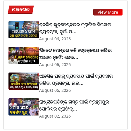
ମହାନଗର
View More
ବଦଳିବ ଭୁବନେଶ୍ବରର ଟ୍ରାଫିକ ସିଗନାଲ
ବ୍ୟବସ୍ଥା, ଦୁର୍ଗା ପ...
August 06, 2026
‘ସିନେଟ ମେମ୍ବର କହି ହସ୍ତକ୍ଷେପ କରିବା
ଆଧାର ନୁହେଁ’: ରେଭ...
August 06, 2026
ଆବସିକ ଘରକୁ ବ୍ୟବସାୟ ପାଇଁ ବ୍ୟବହାର
କରିବା ପ୍ରସଙ୍ଗ, ହାଉ...
August 06, 2026
ରାଷ୍ଟ୍ରପତିଙ୍କ ଗସ୍ତ ପାଇଁ ବ୍ରହ୍ମପୁର
ପୋଲିସର ଟ୍ରାଫିକ୍...
August 02, 2026