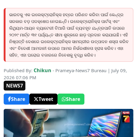
ଭାରତକୁ ଏକ ଇଲେକ୍ଟ୍ରୋନିକ୍ସ ହବ୍‌ରେ ପରିଣତ କରିବା ପାଇଁ କେନ୍ଦ୍ର
ସରକାର ବଡ଼ ପଦକ୍ଷେପ ନେଇଛନ୍ତି। ଇଲେକ୍ଟ୍ରୋନିକ୍ସ ପାର୍ଟସ୍ ଏବଂ
ଲିଥିୟମ-ଆୟନ ବ୍ୟାଟେରୀ ତିଆରି ପାଇଁ ବ୍ୟବହୃତ ଯନ୍ତ୍ରପାତି ଉପରେ
୨୦୨୯ ମାର୍ଚ୍ଚ ୩୧ ପର୍ଯ୍ୟନ୍ତ ସୀମା ଶୁଳ୍କରେ ଛାଡ଼ ପ୍ରଦାନ କରାଯାଇଛି। ଏହି
ନିଷ୍ପତ୍ତି ଦେଶରେ ଇଲେକ୍ଟ୍ରୋନିକ୍ସ ସାମଗ୍ରୀର ଉତ୍ପାଦନ ଶସ୍ତା କରିବ
ଏବଂ ବିଦେଶୀ ଆମଦାନୀ ଉପରେ ଆମର ନିର୍ଭରଶୀଳତା ହ୍ରାସ କରିବ। ଏହା
ସହିତ, ଏହା ଘରୋଇ ବଜାରରେ ନିବେଶକୁ ବୃଦ୍ଧି କରିବ।
Chikun
Published By:
- Prameya-News7 Bureau | July 09,
2026 07:06 PM
NEWS7
Share
Tweet
Share