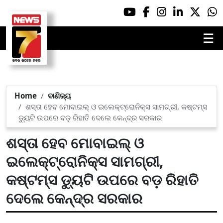
☰
Home
ବାଣିଜ୍ୟ
ଶସ୍ତା ହେବ ମୋବାଇଲ୍ ଓ ଇଲେକ୍ଟ୍ରୋନିକ୍ସ ସାମଗ୍ରୀ, କଷ୍ଟମ୍ସ
ଡ୍ୟୁଟି ଉପରେ ବଡ଼ ରିହାତି ଦେଲେ କେନ୍ଦ୍ର ସରକାର
ଶସ୍ତା ହେବ ମୋବାଇଲ୍ ଓ
ଇଲେକ୍ଟ୍ରୋନିକ୍ସ ସାମଗ୍ରୀ,
କଷ୍ଟମ୍ସ ଡ୍ୟୁଟି ଉପରେ ବଡ଼ ରିହାତି
ଦେଲେ କେନ୍ଦ୍ର ସରକାର