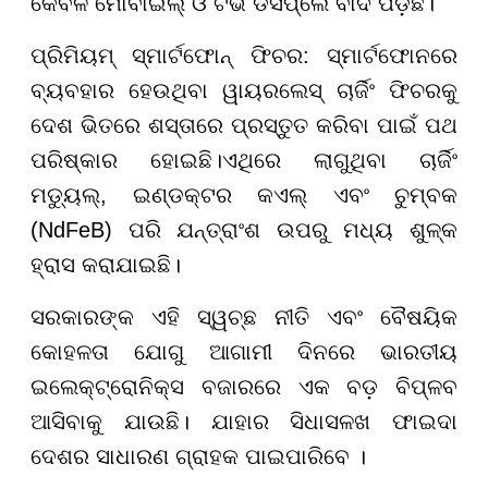
କେବଳ ମୋବାଇଲ୍ ଓ ଟିଭି ଡିସପ୍ଲେ ବାଦ ପଡ଼ିଛି।
ପ୍ରିମିୟମ୍ ସ୍ମାର୍ଟଫୋନ୍ ଫିଚର: ସ୍ମାର୍ଟଫୋନରେ
ବ୍ୟବହାର ହେଉଥିବା ୱାୟରଲେସ୍ ଚାର୍ଜିଂ ଫିଚରକୁ
ଦେଶ ଭିତରେ ଶସ୍ତାରେ ପ୍ରସ୍ତୁତ କରିବା ପାଇଁ ପଥ
ପରିଷ୍କାର ହୋଇଛି।ଏଥିରେ ଲାଗୁଥିବା ଚାର୍ଜିଂ
ମଡ୍ୟୁଲ୍, ଇଣ୍ଡକ୍ଟର କଏଲ୍ ଏବଂ ଚୁମ୍ବକ
(NdFeB) ପରି ଯନ୍ତ୍ରାଂଶ ଉପରୁ ମଧ୍ୟ ଶୁଳ୍କ
ହ୍ରାସ କରାଯାଇଛି।
ସରକାରଙ୍କ ଏହି ସ୍ୱଚ୍ଛ ନୀତି ଏବଂ ବୈଷୟିକ
କୋହଳତା ଯୋଗୁ ଆଗାମୀ ଦିନରେ ଭାରତୀୟ
ଇଲେକ୍ଟ୍ରୋନିକ୍ସ ବଜାରରେ ଏକ ବଡ଼ ବିପ୍ଳବ
ଆସିବାକୁ ଯାଉଛି। ଯାହାର ସିଧାସଳଖ ଫାଇଦା
ଦେଶର ସାଧାରଣ ଗ୍ରାହକ ପାଇପାରିବେ ।