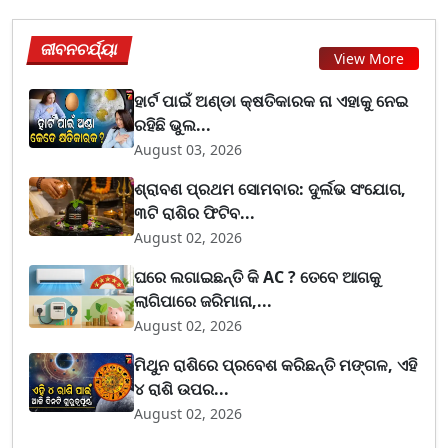
ଜୀବନଚର୍ଯ୍ୟା
View More
ହାର୍ଟ ପାଇଁ ଅଣ୍ଡା କ୍ଷତିକାରକ ନା ଏହାକୁ ନେଇ
ରହିଛି ଭୁଲ...
August 03, 2026
ଶ୍ରାବଣ ପ୍ରଥମ ସୋମବାର: ଦୁର୍ଲଭ ସଂଯୋଗ,
୩ଟି ରାଶିର ଫିଟିବ...
August 02, 2026
ଘରେ ଲଗାଇଛନ୍ତି କି AC ? ତେବେ ଆଗକୁ
ଲାଗିପାରେ ଜରିମାନା,...
August 02, 2026
ମିଥୁନ ରାଶିରେ ପ୍ରବେଶ କରିଛନ୍ତି ମଙ୍ଗଳ, ଏହି
୪ ରାଶି ଉପର...
August 02, 2026