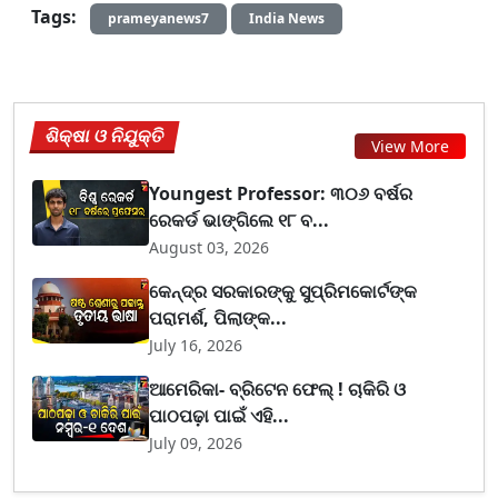
Tags:
prameyanews7
India News
ଶିକ୍ଷା ଓ ନିଯୁକ୍ତି
View More
Youngest Professor: ୩୦୬ ବର୍ଷର
ରେକର୍ଡ ଭାଙ୍ଗିଲେ ୧୮ ବ...
August 03, 2026
କେନ୍ଦ୍ର ସରକାରଙ୍କୁ ସୁପ୍ରିମକୋର୍ଟଙ୍କ
ପରାମର୍ଶ, ପିଲାଙ୍କ...
July 16, 2026
ଆମେରିକା- ବ୍ରିଟେନ ଫେଲ୍ ! ଚାକିରି ଓ
ପାଠପଢ଼ା ପାଇଁ ଏହି...
July 09, 2026