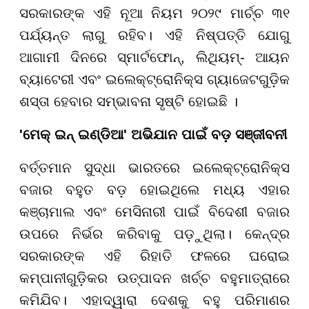
ସରକାରଙ୍କ ଏହି ନୂଆ ନିୟମ ୨୦୨୯ ମାର୍ଚ୍ଚ ୩୧
ପର୍ଯ୍ୟନ୍ତ ଲାଗୁ ରହିବ। ଏହି ନିଷ୍ପତ୍ତି ଯୋଗୁ
ଆଗାମୀ ଦିନରେ ସ୍ମାର୍ଟଫୋନ୍, ଲିଥିୟମ୍- ଆୟନ
ବ୍ୟାଟେରୀ ଏବଂ ଇଲେକ୍ଟ୍ରୋନିକ୍ସ ଗ୍ୟାଜେଟଗୁଡ଼ିକ
ଶସ୍ତା ହେବାର ସମ୍ଭାବନା ସୃଷ୍ଟି ହୋଇଛି ।
'ମେକ୍ ଇନ୍ ଇଣ୍ଡିଆ' ଅଭିଯାନ ପାଇଁ ବଡ଼ ସଞ୍ଜୀବନୀ
ବର୍ତ୍ତମାନ ସୁଦ୍ଧା ଭାରତରେ ଇଲେକ୍ଟ୍ରୋନିକ୍ସ
ବଜାର ବହୁତ ବଡ଼ ହୋଇଥିଲେ ମଧ୍ୟ ଏହାର
କଞ୍ଚାମାଲ ଏବଂ ମେସିନାରୀ ପାଇଁ ବିଦେଶୀ ବଜାର
ଉପରେ ନିର୍ଭର କରିବାକୁ ପଡ଼ୁଥିଲା। କେନ୍ଦ୍ର
ସରକାରଙ୍କ ଏହି ରିହାତି ଫଳରେ ଘରୋଇ
କମ୍ପାନୀଗୁଡ଼ିକର ଉତ୍ପାଦନ ଖର୍ଚ୍ଚ ବହୁମାତ୍ରାରେ
କମିଯିବ। ଏହାଦ୍ୱାରା ଦେଶକୁ ବହୁ ପରିମାଣର