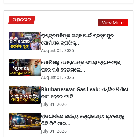
ମହାନଗର
View More
ରାଷ୍ଟ୍ରପତିଙ୍କ ଗସ୍ତ ପାଇଁ ବ୍ରହ୍ମପୁର
ପୋଲିସର ଟ୍ରାଫିକ୍...
August 02, 2026
ପୋଲିସକୁ ଅପରାଧୀଙ୍କ ଖୋଲା ଚ୍ୟାଲେଞ୍ଜ,
ଘରେ ପଶି ନେଇଗଲେ...
August 01, 2026
Bhubaneswar Gas Leak: ମନ୍ଦିର ନିର୍ମାଣ
କାମ ବେଳେ ଫାଟି...
July 31, 2026
ରାଜଧାନୀରେ ଜଘନ୍ୟ ହତ୍ୟାକାଣ୍ଡ: ଯୁବକଙ୍କୁ
ପିଟି ପିଟି ମାର...
July 31, 2026