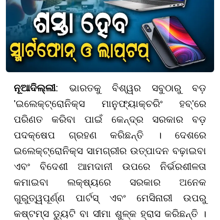
ନୂଆଦିଲ୍ଲୀ
: ଭାରତକୁ ବିଶ୍ୱର ସବୁଠାରୁ ବଡ଼
'ଇଲେକ୍ଟ୍ରୋନିକ୍ସ ମାନୁଫ୍ୟାକ୍ଚରିଂ ହବ୍'ରେ
ପରିଣତ କରିବା ପାଇଁ କେନ୍ଦ୍ର ସରକାର ବଡ଼
ପଦକ୍ଷେପ ଗ୍ରହଣ କରିଛନ୍ତି । ଦେଶରେ
ଇଲେକ୍ଟ୍ରୋନିକ୍ସ ସାମଗ୍ରୀର ଉତ୍ପାଦନ ବଢ଼ାଇବା
ଏବଂ ବିଦେଶୀ ଆମଦାନୀ ଉପରେ ନିର୍ଭରଶୀଳତା
କମାଇବା ଲକ୍ଷ୍ୟରେ ସରକାର ଅନେକ
ଗୁରୁତ୍ୱପୂର୍ଣ୍ଣ ପାର୍ଟସ୍ ଏବଂ ମେସିନାରୀ ଉପରୁ
କଷ୍ଟମ୍ସ ଡ୍ୟୁଟି ବା ସୀମା ଶୁଳ୍କ ହ୍ରାସ କରିଛନ୍ତି ।