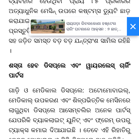
ବ୍ୟବହାର ହେଉଥିବା ପ୍ରାୟ ୮୫ ପ୍ରକାରର
ଅତ୍ୟାଧୁନିକ ମେସିନ୍ ଉପରେ କଷ୍ଟମ୍ସ ଡ୍ୟୁଟି ଛାଡ଼
କରାଯାଇଛି। ଏଥିମଧ୍ୟରେ ବ୍ୟାଟେରୀ ପାଉଡର
×
ରାୟଗଡ଼ା ରିବଲକୋଣା ହଷ୍ଟେଲ
ରାଗିଂ ଘଟଣାରେ ଆକ୍ସନ : ୭ ଛାତ୍ର
ପ୍ରସ୍ତୁତି, ଲେଜର ୱେଲଡିଂ, କୋଟିଂ ଏବଂ ଟେଷ୍ଟିଂ
ବହିଷ୍କୃତ, ପ୍ରଧାନଶିକ୍ଷକଙ୍କୁ
ସହ ଜଡ଼ିତ ସମସ୍ତ ବଡ଼ ବଡ଼ ଯନ୍ତ୍ରାଂଶ ସାମିଲ ରହିଛି
ନୋଟିସ୍
।
ଶସ୍ତା ହେବ ଡିସପ୍ଲେ ଏବଂ ୱାୟରଲେସ୍ ଚାର୍ଜିଂ
ପାର୍ଟସ
ଗାଡ଼ି ଓ ମେଡିକାଲ ଡିସପ୍ଲେ: ଅଟୋମୋବାଇଲ୍,
ମେଡିକାଲ୍ ଉପକରଣ ଏବଂ ଶିଳ୍ପଭିତ୍ତିକ ମେସିନରେ
ଲାଗୁଥିବା ଡିସପ୍ଲେ ଆସେମ୍ବଲିର ଅନେକ ପାର୍ଟସ୍
ଯେପରିକି ବ୍ୟାକଲାଇଟ୍ ୟୁନିଟ୍ ଏବଂ ଫ୍ରେମ୍ ଉପରୁ
ଟ୍ୟାକ୍ସ କମାଇ ଦିଆଯାଇଛି । ତେବେ ଏହି ରିହାତିରୁ