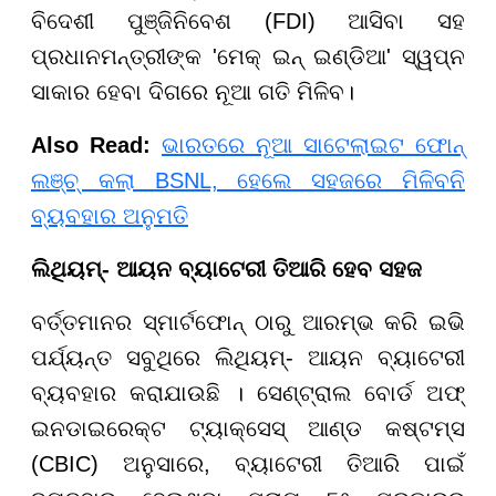
ବିଦେଶୀ ପୁଞ୍ଜିନିବେଶ (FDI) ଆସିବା ସହ
ପ୍ରଧାନମନ୍ତ୍ରୀଙ୍କ 'ମେକ୍ ଇନ୍ ଇଣ୍ଡିଆ' ସ୍ୱପ୍ନ
ସାକାର ହେବା ଦିଗରେ ନୂଆ ଗତି ମିଳିବ।
Also Read:
ଭାରତରେ ନୂଆ ସାଟେଲାଇଟ ଫୋନ୍
ଲଞ୍ଚ୍ କଲା BSNL, ହେଲେ ସହଜରେ ମିଳିବନି
ବ୍ୟବହାର ଅନୁମତି
ଲିଥିୟମ୍- ଆୟନ ବ୍ୟାଟେରୀ ତିଆରି ହେବ ସହଜ
ବର୍ତ୍ତମାନର ସ୍ମାର୍ଟଫୋନ୍ ଠାରୁ ଆରମ୍ଭ କରି ଇଭି
ପର୍ଯ୍ୟନ୍ତ ସବୁଥିରେ ଲିଥିୟମ୍- ଆୟନ ବ୍ୟାଟେରୀ
ବ୍ୟବହାର କରାଯାଉଛି । ସେଣ୍ଟ୍ରାଲ ବୋର୍ଡ ଅଫ୍
ଇନଡାଇରେକ୍ଟ ଟ୍ୟାକ୍ସେସ୍ ଆଣ୍ଡ କଷ୍ଟମ୍ସ
(CBIC) ଅନୁସାରେ, ବ୍ୟାଟେରୀ ତିଆରି ପାଇଁ