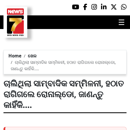
☰
Home
ଖେଳ
ଚାଲିଥିଲା ସାମ୍ବାଦିକ ସମ୍ମିଳନୀ, ହଠାତ ରାଗିଗଲେ ରୋନାଲ୍ଡୋ,
ଜାଣନ୍ତୁ କାହିଁକି....
ଚାଲିଥିଲା ସାମ୍ବାଦିକ ସମ୍ମିଳନୀ, ହଠାତ
ରାଗିଗଲେ ରୋନାଲ୍ଡୋ, ଜାଣନ୍ତୁ
କାହିଁକି....