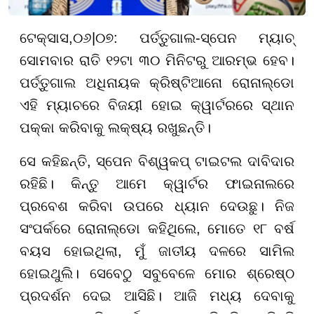
ଟେକ୍ସାସ,
୦
୬
|
୦୭
:
ପର୍ତ୍ତୁଗାଲ-ସ୍ପେନ ମ୍ୟାଚ୍
ସୋମବାର ରାତି ୧୨ଟା ୩୦ ମିନିଟରୁ ଆରମ୍ଭ ହେବ।
ପର୍ତ୍ତୁଗାଲ ଅଧିନାୟକ କ୍ରିଷ୍ଟିଆନୋ ରୋନାଲ୍ଡୋ
ଏହି ମ୍ୟାଚରେ ବିଜୟୀ ହୋଇ କ୍ୱାର୍ଟରରେ ସ୍ଥାନ
ପକ୍କା କରିବାକୁ ଲକ୍ଷ୍ୟ ରଖୁଛନ୍ତି।
ସେ କହିଛନ୍ତି, ସ୍ପେନ ବିଶ୍ୱକପ୍ ଟାଇଟଲ ଦାବିଦାର
ରହିଛି। କିନ୍ତୁ ଆମେ କ୍ୱାର୍ଟର ଫାଇନାଲରେ
ପ୍ରବେଶ କରିବା ଉପରେ ଧ୍ୟାନ ଦେଉଛୁ। ନିଜ
ସଂପର୍କରେ ରୋନାଲ୍ଡୋ କହିଥିଲେ, ମୋତେ ୧୮ ବର୍ଷ
ବୟସ ହୋଇଥିଲା, ମୁଁ ଜାତୀୟ ଦଳରେ ସାମିଲ
ହୋଇଥୁଲି। ସେବେଠୁ ସବୁବେଳେ ମୋର ଶ୍ରେଷ୍ଠ
ପ୍ରଦର୍ଶନ ଦେଇ ଆସିଛି। ଆଜି ମଧ୍ୟ ଦେବାକୁ