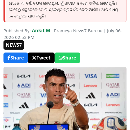
ମୋତେ ୧୮ ବର୍ଷ ବୟସ ହୋଇଥିଲା, ମୁଁ ଜାତୀୟ ଦଳରେ ସାମିଲ ହୋଇଥୁଲି।
ସେବେଠୁ ସବୁବେଳେ ମୋର ଶ୍ରେଷ୍ଠ ପ୍ରଦର୍ଶନ ଦେଇ ଆସିଛି। ଆଜି ମଧ୍ୟ
ଦେବାକୁ ପ୍ରୟାସ କରୁଛି।
Ankit M
Published By:
- Prameya-News7 Bureau | July 06,
2026 02:53 PM
NEWS7
Share
Tweet
Share