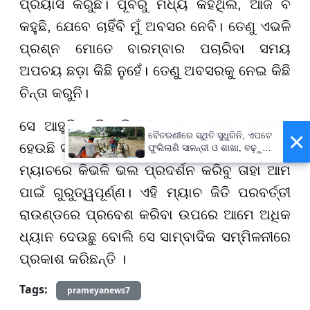
ପ୍ରୟାସ କରୁଛି। ପୂର୍ବରୁ ମଧ୍ୟ କହିଥିଲି, ଆଜି ବି
କହୁଛି, ଯେବେ ଚାହିଁବି ମୁଁ ଅବସର ନେବି। ତେଣୁ ଏଭଳି
ପ୍ରଶ୍ନ ମୋତେ ବାରମ୍ବାର ପଚାରିବା ସମୟ
ଅପଚୟ ଛଡ଼ା କିଛି ନୁହେଁ। ତେଣୁ ଅବସରକୁ ନେଇ କିଛି
ଚିନ୍ତା କରୁନି।
ସେ ଆହୁରି କହିଛନ୍ତି ଯେ, ଏବେ ଆମର ଫୋକସ
×
ବୈତରଣୀରେ ସ୍ଥିତି ସୁଧୁରିନି, ଏପଟେ
ହେଉଛି ସ୍ପେନ ବିପକ୍ଷ ମ୍ୟାଚ ଉପରେ। ଆମେ ଏହି
ଫୁଲିଲାଣି ସାଳନ୍ଦୀ ଓ ଶାଖା, ବଢ଼ୁଛି
ବନ୍ୟା ଭୟ
ମ୍ୟାଚରେ କିଭଳି ଭଲ ପ୍ରଦର୍ଶନ କରିବୁ ତାହା ଆମ
ପାଇଁ ଗୁରୁତ୍ୱପୂର୍ଣ୍ଣ। ଏହି ମ୍ୟାଚ ଜିତି ପରବର୍ତ୍ତୀ
ରାଉଣ୍ଡରେ ପ୍ରବେଶ କରିବା ଉପରେ ଆମେ ଅଧିକ
ଧ୍ୟାନ ଦେଉଛୁ ବୋଲି ସେ ସାମ୍ବାଦିକ ସମ୍ମିଳନୀରେ
ପ୍ରକାଶ କରିଛନ୍ତି ।
Tags:
prameyanews7