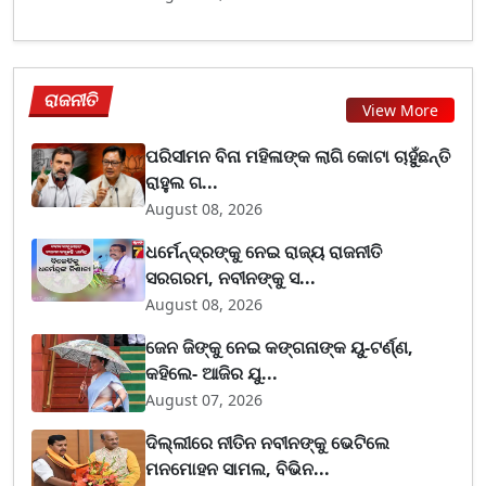
ରାଜନୀତି
View More
ପରିସୀମନ ବିନା ମହିଳାଙ୍କ ଲାଗି କୋଟା ଚାହୁଁଛନ୍ତି
ରାହୁଲ ଗ...
August 08, 2026
ଧର୍ମେନ୍ଦ୍ରଙ୍କୁ ନେଇ ରାଜ୍ୟ ରାଜନୀତି
ସରଗରମ, ନବୀନଙ୍କୁ ସ...
August 08, 2026
ଜେନ ଜିଙ୍କୁ ନେଇ କଙ୍ଗନାଙ୍କ ୟୁ-ଟର୍ଣ୍ଣ,
କହିଲେ- ଆଜିର ଯୁ...
August 07, 2026
ଦିଲ୍ଲୀରେ ନୀତିନ ନବୀନଙ୍କୁ ଭେଟିଲେ
ମନମୋହନ ସାମଲ, ବିଭିନ...