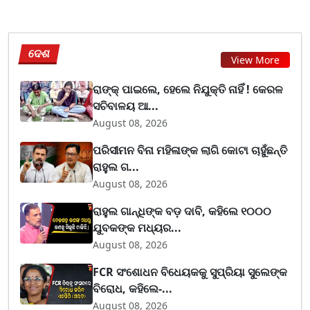
ଦେଶ
View More
ରାଙ୍କ୍ ପାଇଲେ, ହେଲେ ନିଯୁକ୍ତି ନାହିଁ ! କେରଳ
ସଚିବାଳୟ ଆ...
August 08, 2026
ପରିସୀମନ ବିନା ମହିଳାଙ୍କ ଲାଗି କୋଟା ଚାହୁଁଛନ୍ତି
ରାହୁଲ ଗ...
August 08, 2026
ରାହୁଲ ଗାନ୍ଧିଙ୍କ ବଡ଼ ଦାବି, କହିଲେ ୧୦୦୦
ଯୁବକଙ୍କ ମଧ୍ୟର...
August 08, 2026
FCR ସଂଶୋଧନ ବିଧେୟକକୁ ସୁପ୍ରିୟା ସୁଲେଙ୍କ
ବିରୋଧ, କହିଲେ-...
August 08, 2026