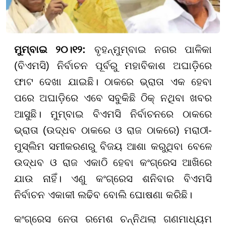
ମୁମ୍ବାଇ ୨୦।୧୨:
ବୃହନ୍ମୁମ୍ବାଇ ନଗର ପାଳିକା
(ବିଏମସି) ନିର୍ବାଚନ ପୂର୍ବରୁ ମହାବିକାଶ ଅଘାଡ଼ିରେ
ଫାଟ ଦେଖା ଯାଇଛି। ଠାକରେ ଭ୍ରାତା ଏକ ହେବା
ପରେ ଅଘାଡ଼ିରେ ଏବେ ସବୁକିଛି ଠିକ୍ ନଥିବା ଖବର
ଆସୁଛି। ମୁମ୍ବାଇ ବିଏମସି ନିର୍ବାଚନରେ ଠାକରେ
ଭ୍ରାତା (ଉଦ୍ଧବ ଠାକରେ ଓ ରାଜ ଠାକରେ) ମରାଠୀ-
ମୁସ୍ଲିମ ସମୀକରଣରୁ ବିଜୟ ଆଶା କରୁଥିବା ବେଳେ
ଉଦ୍ଧବ ଓ ରାଜ ଏକାଠି ହେବା କଂଗ୍ରେସ ଆଖିରେ
ଯାଉ ନାହିଁ। ଏଣୁ କଂଗ୍ରେସ ଶନିବାର ବିଏମସି
ନିର୍ବାଚନ ଏକାକୀ ଲଢିବ ବୋଲି ଘୋଷଣା କରିଛି।
କଂଗ୍ରେସ ନେତା ରମେଶ ଚନ୍ନିଥଲା ଗଣମାଧ୍ୟମ