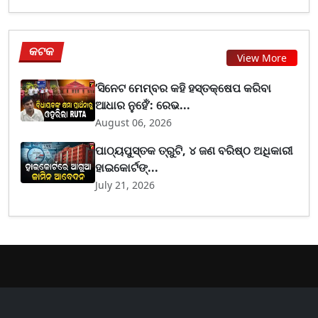
କଟକ
View More
‘ସିନେଟ ମେମ୍ବର କହି ହସ୍ତକ୍ଷେପ କରିବା
ଆଧାର ନୁହେଁ’: ରେଭ...
August 06, 2026
ପାଠ୍ୟପୁସ୍ତକ ତ୍ରୁଟି, ୪ ଜଣ ବରିଷ୍ଠ ଅଧିକାରୀ
ହାଇକୋର୍ଟଙ୍...
July 21, 2026