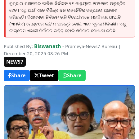
ମୁମ୍ବାଇ ମହାନଗର ପାଳିକା ନିର୍ବାଚନ ୧୫ ଜାନୁୟାରୀ ୨୦୨୬ରେ ଅନୁଷ୍ଠିତ
ହେବ। ଏଥି ପାଇଁ ଏବେ ବିଭିନ୍ନ ଦଳ ରାଜନୈତିକ ତତ୍ପରତା ପ୍ରକାଶ
କରିଛନ୍ତି। ବିଧାନସଭା ନିର୍ବାଚନ ଭଳି ବିରୋଧୀମାନେ ମହାବିକାଶ ଆଘାଡି
(ଏମଭିଏ) ମେଣ୍ଟରେ ଲଢି ନ ପାରନ୍ତି ବୋଲି ଏବେ ସୂଚନା ମିଳିଲାଣି। ଏଣୁ
କଂଗ୍ରେସ ଏକାକୀ ନିର୍ବାଚନ ଲଢିବ ବୋଲି ଶନିବାର ଘୋଷଣା କରିଛି।
Biswanath
Published By:
- Prameya-News7 Bureau |
December 20, 2025 08:26 PM
NEWS7
Share
Tweet
Share