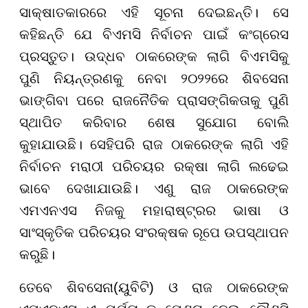
ସାକ୍ଷାତକାରରେ ଏହି ସୂଚନା ଦେଇଛନ୍ତି। ସେ
କହିଛନ୍ତି ଯେ ବିଏମସି ନିର୍ବାଚନ ପାଇଁ କଂଗ୍ରେସ
ପ୍ରସ୍ତୁତ। ଉଦ୍ଧବ ଠାକରେଙ୍କ ଲାଗି ବିଏମସିକୁ
ପୁଣି ନିୟନ୍ତ୍ରଣକୁ ନେବା ୨୦୨୨ରେ ଶିବସେନା
ଭାଙ୍ଗିବା ପରେ ରାଜନୈତିକ ପ୍ରାସଙ୍ଗିକତାକୁ ପୁଣି
ସ୍ଥାପିତ କରିବାର ଶେଷ ସୁଯୋଗ ବୋଲି
କୁହାଯାଉଛି। ସେହିପରି ରାଜ ଠାକରେଙ୍କ ଲାଗି ଏହି
ନିର୍ବାଚନ ମରାଠୀ ପରିଚୟର ରକ୍ଷା ଲାଗି ଲଢେଇ
ଭାବେ ଦେଖାଯାଉଛି। ଏଣୁ ରାଜ ଠାକରେଙ୍କ
ଏମଏନଏସ ନିଜକୁ ମହାରାଷ୍ଟ୍ରର ଭାଷା ଓ
ସାଂସ୍କୃତିକ ପରିଚୟର ସଂରକ୍ଷକ ରୂପେ ଉପସ୍ଥାପନ
କରୁଛି।
ତେବେ ଶିବସେନା(ୟୁବିଟି) ଓ ରାଜ ଠାକରେଙ୍କ