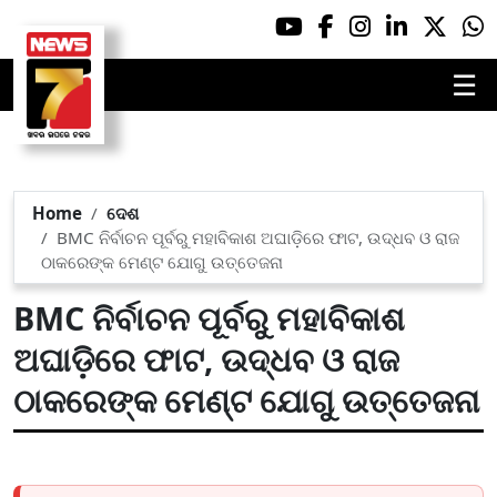
☰
Home
ଦେଶ
BMC ନିର୍ବାଚନ ପୂର୍ବରୁ ମହାବିକାଶ ଅଘାଡ଼ିରେ ଫାଟ, ଉଦ୍ଧବ ଓ ରାଜ
ଠାକରେଙ୍କ ମେଣ୍ଟ ଯୋଗୁ ଉତ୍ତେଜନା
BMC ନିର୍ବାଚନ ପୂର୍ବରୁ ମହାବିକାଶ
ଅଘାଡ଼ିରେ ଫାଟ, ଉଦ୍ଧବ ଓ ରାଜ
ଠାକରେଙ୍କ ମେଣ୍ଟ ଯୋଗୁ ଉତ୍ତେଜନା