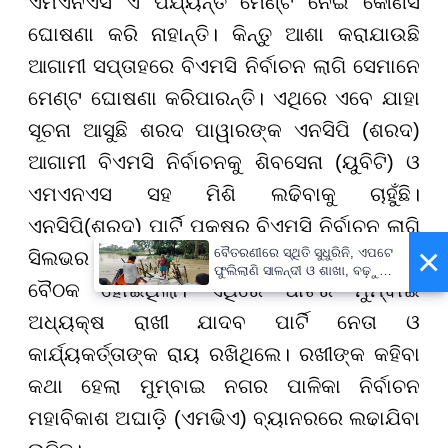
ଏମଏନଏସ ଏ ପର୍ଯ୍ୟନ୍ତ ମେଣ୍ଟ ନେଇ କୌଣସି
ଘୋଷଣା କରି ନାହାନ୍ତି। କିନ୍ତୁ ଆଶା କରାଯାଉଛି
ଆଗାମୀ ସପ୍ତାହରେ ବିଏମସି ନିର୍ବାଚନ ଲାଗି ସେମାନେ
ମେଣ୍ଟ ଘୋଷଣା କରିପାରନ୍ତି। ଏଥିରେ ଏବେ ଯାହା
ସୂଚନା ଆସୁଛି ଶରଦ ପାୱାରଙ୍କ ଏନସିପି (ଶରଦ)
ଆଗାମୀ ବିଏମସି ନିର୍ବାଚନକୁ ଶିବସେନା (ୟୁବିଟି) ଓ
ଏମଏନଏସ ସହ ମିଶି ଲଢିବାକୁ ଚାହୁଁଛି।
ଏନସିପି(ଶରଦ) ପାର୍ଟି ପକ୍ଷରୁ ବିଏମସି ନିର୍ବାଚନ ଲାଗି
×
ବୈତରଣୀରେ ସ୍ଥିତି ସୁଧୁରିନି, ଏପଟେ
ସିଲଭର ଓକରେ ରଣନୀତି ନିର୍ଦ୍ଧାରଣ କରିବାକୁ ଏକ
ଫୁଲିଲାଣି ସାଳନ୍ଦୀ ଓ ଶାଖା, ବଢ଼ୁଛି
ବୈଠକ ହୋଇଥିଲା। ଏଥିରେ ପାର୍ଟିର ମୁମ୍ବାଇ
ବନ୍ୟା ଭୟ
ଅଧ୍ୟକ୍ଷ ରାଖୀ ଯାଦବ ପାର୍ଟି ନେତା ଓ
କାର୍ଯ୍ୟକର୍ତ୍ତାଙ୍କ ରାୟ ରଖିଥିଲେ। ରଖୀଙ୍କ କହିବା
କଥା ହେଲା ମୁମ୍ବାଇ ନଗର ପାଳିକା ନିର୍ବାଚନ
ମହାବିକାଶ ଅଘାଡ଼ି (ଏମଭିଏ) ବ୍ୟାନରରେ ଲଢାଯିବା