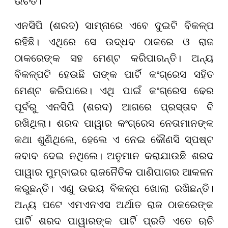
ଉଚିତ।
ଏନସିପି (ଶରଦ) ସାମ୍ନାରେ ଏବେ ଦୁଇଟି ବିକଳ୍ପ
ରହିଛି। ଏଥିରେ ସେ ଉଦ୍ଧବ ଠାକରେ ଓ ରାଜ
ଠାକରେଙ୍କ ସହ ମେଣ୍ଟ କରିପାରନ୍ତି। ଅନ୍ୟ
ବିକଳ୍ପଟି ହେଉଛି ତାଙ୍କ ପାର୍ଟି କଂଗ୍ରେସ ସହିତ
ମେଣ୍ଟ କରିପାରେ। ଏଥି ପାଇଁ କଂଗ୍ରେସ ଢେର
ପୂର୍ବରୁ ଏନସିପି (ଶରଦ) ଆଗରେ ପ୍ରସ୍ତାବ ବି
ରଖିଥିଲା। ଶରଦ ପାୱାର କଂଗ୍ରେସ ନେତାମାନଙ୍କ
କଥା ଶୁଣିଥିଲେ, ହେଲେ ଏ ନେଇ କୌଣସି ସ୍ପଷ୍ଟ
ଜବାବ ଦେଇ ନଥିଲେ। ଅନୁମାନ କରାଯାଉଛି ଶରଦ
ପାୱାର ମୁମ୍ବାଇର ରାଜନୈତିକ ପାଣିପାଗର ଆକଳନ
କରୁଛନ୍ତି। ଏଣୁ ଉଭୟ ବିକଳ୍ପ ଖୋଲା ରଖିଛନ୍ତି।
ଅନ୍ୟ ପଟେ ଏମଏନଏସ ଅର୍ଥାତ ରାଜ ଠାକରେଙ୍କ
ପାର୍ଟି ଶରଦ ପାୱାରଙ୍କ ପାର୍ଟି ପ୍ରତି ଏତେ ଋଚି