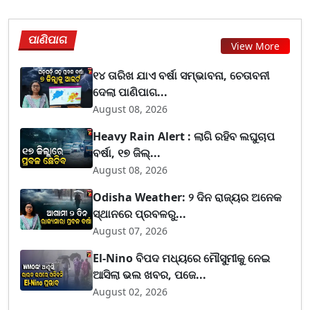
ପାଣିପାଗ
View More
୧୪ ତାରିଖ ଯାଏ ବର୍ଷା ସମ୍ଭାବନା, ଚେତାବନୀ
ଦେଲା ପାଣିପାଗ...
August 08, 2026
Heavy Rain Alert : ଲାଗି ରହିବ ଲଘୁଚାପ
ବର୍ଷା, ୧୭ ଜିଲ୍...
August 08, 2026
Odisha Weather: ୨ ଦିନ ରାଜ୍ୟର ଅନେକ
ସ୍ଥାନରେ ପ୍ରବଳରୁ...
August 07, 2026
El-Nino ବିପଦ ମଧ୍ୟରେ ମୌସୁମୀକୁ ନେଇ
ଆସିଲା ଭଲ ଖବର, ପଜେ...
August 02, 2026