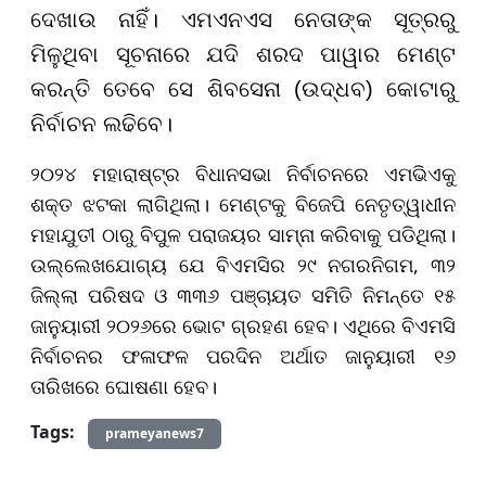
ଦେଖାଉ ନାହିଁ। ଏମଏନଏସ ନେତାଙ୍କ ସୂତ୍ରରୁ
ମିଳୁଥିବା ସୂଚନାରେ ଯଦି ଶରଦ ପାୱାର ମେଣ୍ଟ
କରନ୍ତି ତେବେ ସେ ଶିବସେନା (ଉଦ୍ଧବ) କୋଟାରୁ
ନିର୍ବାଚନ ଲଢିବେ।
୨୦୨୪ ମହାରାଷ୍ଟ୍ର ବିଧାନସଭା ନିର୍ବାଚନରେ ଏମଭିଏକୁ
ଶକ୍ତ ଝଟକା ଲାଗିଥିଲା। ମେଣ୍ଟକୁ ବିଜେପି ନେତୃତ୍ୱାଧୀନ
ମହାଯୁତୀ ଠାରୁ ବିପୁଳ ପରାଜୟର ସାମ୍ନା କରିବାକୁ ପଡିଥିଲା।
ଉଲ୍ଲେଖଯୋଗ୍ୟ ଯେ ବିଏମସିର ୨୯ ନଗରନିଗମ, ୩୨
ଜିଲ୍ଲା ପରିଷଦ ଓ ୩୩୬ ପଞ୍ଚାୟତ ସମିତି ନିମନ୍ତେ ୧୫
ଜାନୁୟାରୀ ୨୦୨୬ରେ ଭୋଟ ଗ୍ରହଣ ହେବ। ଏଥିରେ ବିଏମସି
ନିର୍ବାଚନର ଫଳାଫଳ ପରଦିନ ଅର୍ଥାତ ଜାନୁୟାରୀ ୧୬
ତାରିଖରେ ଘୋଷଣା ହେବ।
Tags:
prameyanews7