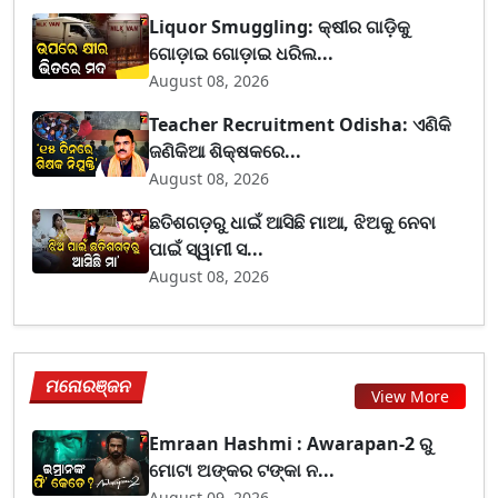
Liquor Smuggling: କ୍ଷୀର ଗାଡ଼ିକୁ
ଗୋଡ଼ାଇ ଗୋଡ଼ାଇ ଧରିଲ...
August 08, 2026
Teacher Recruitment Odisha: ଏଣିକି
ଜଣିକିଆ ଶିକ୍ଷକରେ...
August 08, 2026
ଛତିଶଗଡ଼ରୁ ଧାଇଁ ଆସିଛି ମାଆ, ଝିଅକୁ ନେବା
ପାଇଁ ସ୍ୱାମୀ ସ...
August 08, 2026
ମନୋରଞ୍ଜନ
View More
Emraan Hashmi : Awarapan-2 ରୁ
ମୋଟା ଅଙ୍କର ଟଙ୍କା ନ...
August 09, 2026