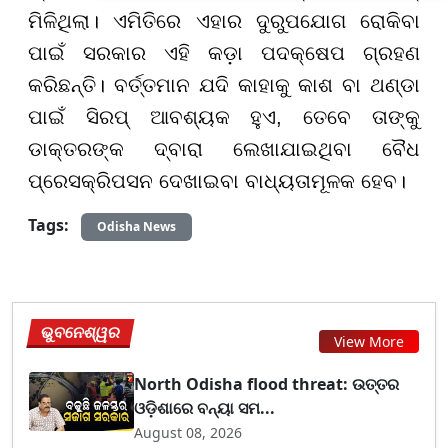
ମିଳିଥିଲା। ଏମିତିରେ ଏହାର ଦୁରୁପଯୋଗ ରୋକିବା
ପାଇଁ ସରକାର ଏହି କଡ଼ା ପଦକ୍ଷେପ ଗ୍ରହଣ
କରିଛନ୍ତି। ବର୍ତ୍ତମାନ ଯଦି କାହାକୁ କାଶ ବା ଥଣ୍ଡା
ପାଇଁ ସିରପ୍ ଆବଶ୍ୟକ ହୁଏ, ତେବେ ତାଙ୍କୁ
ଡାକ୍ତରଙ୍କ ଦ୍ବାରା ଲେଖାଯାଇଥିବା ବୈଧ
ପ୍ରେସକ୍ରିପସନ ଦେଖାଇବା ବାଧ୍ୟତାମୂଳକ ହେବ।
Tags:
Odisha News
ଭୁବନେଶ୍ୱର
View More
North Odisha flood threat: ଉତ୍ତର
ଓଡ଼ିଶାରେ ବନ୍ୟା ସମ...
August 08, 2026