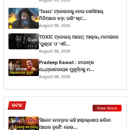
'Toxic' ଟ୍ରେଲରକୁ ନେଇ ସୋସିଆଲ୍
ମିଡିଆରେ ଝଡ଼: ରକିଂ ଷ୍ଟ...
August 08, 2026
TOXIC ଟ୍ରେଲର୍ ଆଉଟ୍: ଆକ୍ସନ୍ ମାମଲାରେ
'ପୁଷ୍ପା' ଓ 'ଏନି...
August 08, 2026
Pradeep Rawat : ବାପାଙ୍କ
ଯନ୍ତ୍ରଣାଦାୟକ ମୁହୂର୍ତ୍ତକୁ ମ...
August 08, 2026
କଟକ
View More
‘ସିନେଟ ମେମ୍ବର କହି ହସ୍ତକ୍ଷେପ କରିବା
ଆଧାର ନୁହେଁ’: ରେଭ...