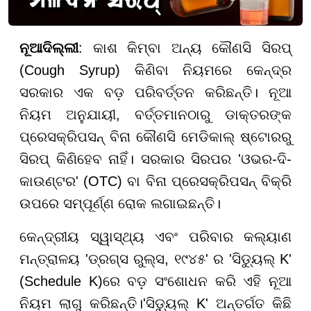
ନୂଆଦିଲ୍ଲୀ
: କାଶ କିମ୍ବା ଅନ୍ୟ କୌଣସି ସିରପ୍
(Cough Syrup) କିଣିବା ନିୟମରେ କେନ୍ଦ୍ର
ସରକାର ଏକ ବଡ଼ ପରିବର୍ତ୍ତନ କରିଛନ୍ତି। ନୂଆ
ନିୟମ ଅନୁଯାୟୀ, ବର୍ତ୍ତମାନଠାରୁ ଡାକ୍ତରଙ୍କ
ପ୍ରେସକ୍ରିପସନ୍ ବିନା କୌଣସି ମେଡିକାଲ୍ ଷ୍ଟୋରରୁ
ସିରପ୍ କିଣିହେବ ନାହିଁ। ସରକାର ସିରପର 'ଓଭର-ଦି-
କାଉଣ୍ଟର' (OTC) ବା ବିନା ପ୍ରେସକ୍ରିପସନ୍ ବିକ୍ରି
ଉପରେ ସମ୍ପୂର୍ଣ୍ଣ ରୋକ ଲଗାଇଛନ୍ତି।
କେନ୍ଦ୍ରୀୟ ସ୍ୱାସ୍ଥ୍ୟ ଏବଂ ପରିବାର କଲ୍ୟାଣ
ମନ୍ତ୍ରାଳୟ 'ଡ୍ରଗ୍ସ ରୁଲ୍ସ, ୧୯୪୫' ର 'ସିଡ୍ୟୁଲ୍ K'
(Schedule K)ରେ ବଡ଼ ସଂଶୋଧନ କରି ଏହି ନୂଆ
ନିୟମ ଲାଗୁ କରିଛନ୍ତି।'ସିଡ୍ୟୁଲ୍ K' ଅନ୍ତର୍ଗତ କିଛି