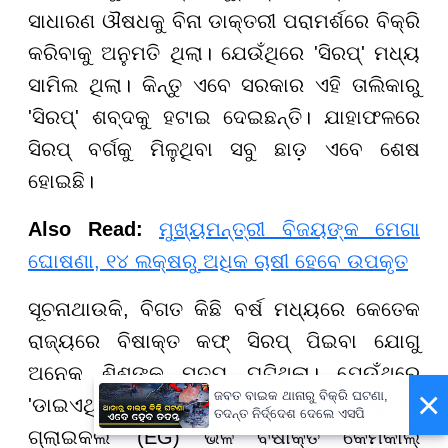
ସାଧାରଣ ଔଷଧକୁ ବିନା ଡାକ୍ତରୀ ପରାମର୍ଶରେ ବିକ୍ରି
କରିବାକୁ ଅନୁମତି ଥିଲା। ଯେଉଁଥିରେ 'ସିରପ୍' ମଧ୍ୟ
ସାମିଲ ଥିଲା। କିନ୍ତୁ ଏବେ ସରକାର ଏହି ତାଲିକାରୁ
'ସିରପ୍' ଶବ୍ଦକୁ ହଟାଇ ଦେଇଛନ୍ତି। ଯାହାଫଳରେ
ସିରପ୍ ବର୍ଗକୁ ମିଳୁଥିବା ସବୁ ଛାଡ଼ ଏବେ ଶେଷ
ହୋଇଛି।
Also Read:
ମୁଖ୍ୟମନ୍ତ୍ରୀ ବିଜୟଙ୍କ ମେଗା
ଘୋଷଣା, ୧୪ ଲକ୍ଷରୁ ଅଧିକ ଚାଷୀ ହେବେ ଉପକୃତ
ସୂଚନାଥାଉକି, ବିଗତ କିଛି ବର୍ଷ ମଧ୍ୟରେ କେତେକ
ରାଜ୍ୟରେ ବିଷାକ୍ତ କଫ୍ ସିରପ୍ ପିଇବା ଯୋଗୁ
ଅନେକ ଶିଶୁଙ୍କ ମୃତ୍ୟୁ ଘଟିଥିଲା। ଯେଉଁଥିରେ
×
ଜବତ ବାଇକ ଥାନାରୁ ବିକ୍ରି ଘଟଣା,
'ଡାଇଏଥିଲିନ ଗ୍ଲାଇକଲ' (DEG) ଏବଂ 'ଏଥିଲିନ
ତଦନ୍ତ ନିର୍ଦ୍ଦେଶ ଦେଲେ ଏସପି
ଗ୍ଲାଇକଲ' (EG) ଭଳି ବିଷାକ୍ତ କେମିକାଲ୍