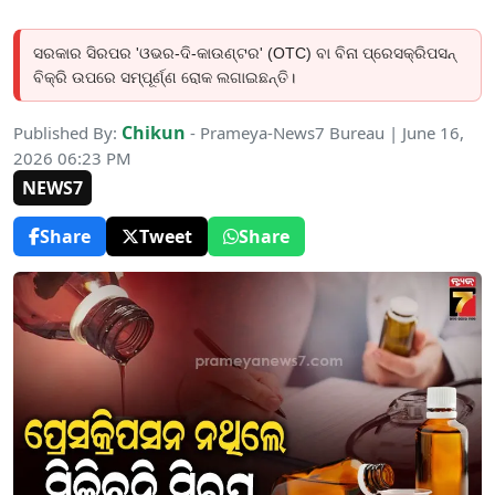
ସରକାର ସିରପର 'ଓଭର-ଦି-କାଉଣ୍ଟର' (OTC) ବା ବିନା ପ୍ରେସକ୍ରିପସନ୍
ବିକ୍ରି ଉପରେ ସମ୍ପୂର୍ଣ୍ଣ ରୋକ ଲଗାଇଛନ୍ତି।
Chikun
Published By:
- Prameya-News7 Bureau | June 16,
2026 06:23 PM
NEWS7
Share
Tweet
Share