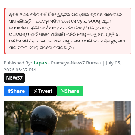
ଯୁବକ ଜଣକ ଚଳିତ ବର୍ଷ ହିଁ କମ୍ପ୍ୟୁଟର ସାଇନ୍ସରେ ପ୍ରଥମ ଶ୍ରେଣୀରେ
ପାସ କରିଛନ୍ତି । ପାଠପଢ଼ା ସରିବା ପରେ ସେ ପ୍ରାୟ ୫୦୦ରୁ ଅଧିକ
କମ୍ପାନୀରେ ଚାକିରି ପାଇଁ ଆବେଦନ କରିସାରିଛନ୍ତି। କିନ୍ତୁ ତାଙ୍କୁ
ଇଣ୍ଟରଭ୍ୟୁ ପାଇଁ ଡାକରା ଆସିନାହିଁ। ଚାକିରି ଖୋଜୁ ଖୋଜୁ ଜମା ପୁଞ୍ଜି ବା
ସେଭିଂସ ସରିଯିବା ପରେ, ସେ ଆଉ ଘରୁ ପଇସା ନମାଗି ନିଜ ଖର୍ଚ୍ଚ ତୁଲାଇବା
ପାଇଁ ସକାଳ ୬ଟାରୁ ରାପିଡୋ ଚଲାଉଛନ୍ତି।
Tapas
Published By:
- Prameya-News7 Bureau | July 05,
2026 05:37 PM
NEWS7
Share
Tweet
Share