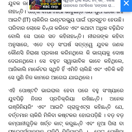
×
ସ୍ୱପ୍ନ ଥିଲା KBC ହଟ୍ ସିଟ୍ : ଶେଷ
ଯୁବକ ଜଣକ ନିଜ ପରିବାରକୁ ଏହି ବିଷୟରେ କିଛି ଜଣାଇ
ପାହାଚରେ ଅଟକିଲେ ‘ଜଙ୍ଗଲ ରାଣୀ’
ନାହାନ୍ତି। ତାଙ୍କ ବାପା-ମାଆ ଭାବୁଛନ୍ତି ଯେ ପୁଅ ଘରେ ରହି
ଜୟନ୍ତି ବୁରୁଦା
ଆଇଟି (IT) ଚାକିରିର ଇଣ୍ଟରଭ୍ୟୁ ପାଇଁ ପ୍ରସ୍ତୁତ ହେଉଛି।
ପରିବାର ଲୋକେ ଚିନ୍ତା କରିବେ ଏବଂ କଥାଟା ଅଧିକ ବଢ଼ିଯିବ
ବୋଲି ସେ ଘରେ ସତ କହିନାହାନ୍ତି। ନୀରଜଙ୍କ କହିବା
ଅନୁସାରେ, ଏତେ ବଡ଼ ସଂଘର୍ଷ ସତ୍ତ୍ୱେ ଯୁବକ ଜଣକ
କୌଣସି ନିରାଶା ପ୍ରକାଶ କରିନଥିଲେ କି ଭାଗ୍ୟକୁ ଦୋଷ
ଦେଇନଥିଲେ। ସେ ବହୁତ ସ୍ୱାଭାବିକ ଭାବେ କହିଥିଲେ,
ଆଜିକାଲି ମାର୍କେଟର ସ୍ଥିତି ହିଁ ଏମିତି ଚାଲିଛି ଏବଂ ଏତିକି କହି
ସେ ପୁଣି ନିଜ କାମରେ ଆଗେଇ ଯାଇଥିଲେ।
ଏହି ପୋଷ୍ଟଟି ଭାଇରାଲ ହେବା ପରେ ବହୁ ସଂଖ୍ୟାରେ
ଯୁବପିଢ଼ି ନିଜର ପ୍ରତିକ୍ରିୟା ରଖିଛନ୍ତି। ଅନେକ
ଇଞ୍ଜିନିୟରିଂ ଏବଂ ଆଇଟି ଗ୍ରାଜୁଏଟ୍ସ କହିଛନ୍ତି ଯେ,
ବର୍ତ୍ତମାନ ଚାକିରି ମିଳିବା କଷ୍ଟକର ହୋଇପଡ଼ିଛି । ବଡ଼ ବଡ଼
କମ୍ପାନୀଗୁଡ଼ିକ ଖର୍ଚ୍ଚ କାଟ୍ କରୁଛନ୍ତି ଏବଂ ନୂଆ ପିଲା ବା
ଫ୍ରେସର୍ସମାନଙ୍କୁ ଚାକିରି ମିଳିପାରୁନି । ପେଟ ପୋଷିବା