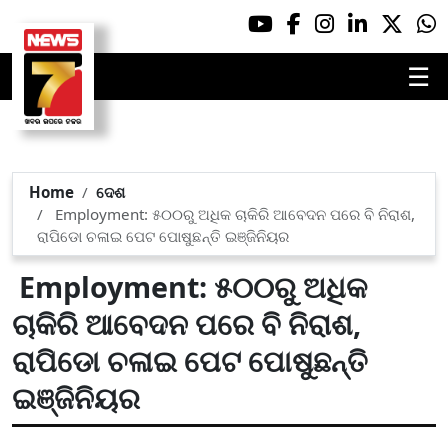
☰
Home
ଦେଶ
Employment: ୫୦୦ରୁ ଅଧିକ ଚାକିରି ଆବେଦନ ପରେ ବି ନିରାଶ,
ରାପିଡୋ ଚଳାଇ ପେଟ ପୋଷୁଛନ୍ତି ଇଞ୍ଜିନିୟର
Employment: ୫୦୦ରୁ ଅଧିକ
ଚାକିରି ଆବେଦନ ପରେ ବି ନିରାଶ,
ରାପିଡୋ ଚଳାଇ ପେଟ ପୋଷୁଛନ୍ତି
ଇଞ୍ଜିନିୟର