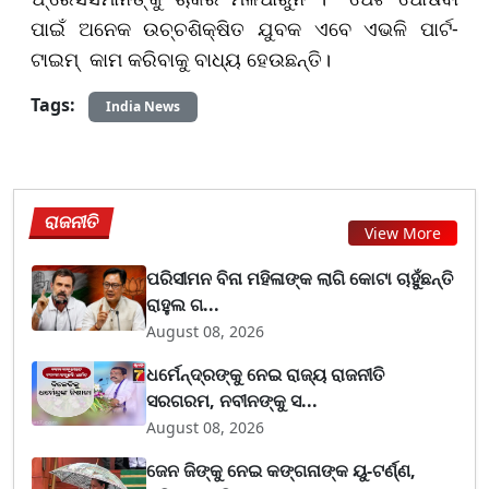
ପାଇଁ ଅନେକ ଉଚ୍ଚଶିକ୍ଷିତ ଯୁବକ ଏବେ ଏଭଳି ପାର୍ଟ-
ଟାଇମ୍ କାମ କରିବାକୁ ବାଧ୍ୟ ହେଉଛନ୍ତି।
Tags:
India News
ରାଜନୀତି
View More
ପରିସୀମନ ବିନା ମହିଳାଙ୍କ ଲାଗି କୋଟା ଚାହୁଁଛନ୍ତି
ରାହୁଲ ଗ...
August 08, 2026
ଧର୍ମେନ୍ଦ୍ରଙ୍କୁ ନେଇ ରାଜ୍ୟ ରାଜନୀତି
ସରଗରମ, ନବୀନଙ୍କୁ ସ...
August 08, 2026
ଜେନ ଜିଙ୍କୁ ନେଇ କଙ୍ଗନାଙ୍କ ୟୁ-ଟର୍ଣ୍ଣ,