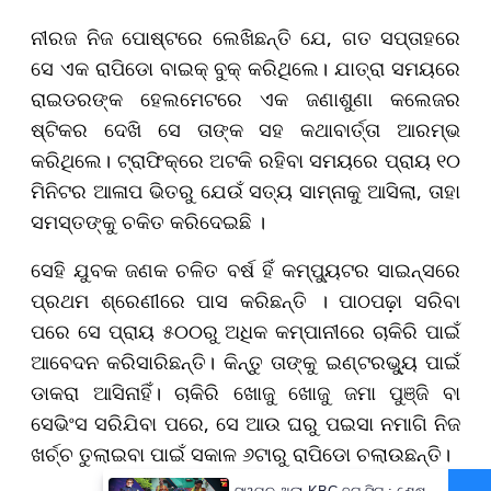
ନୀରଜ ନିଜ ପୋଷ୍ଟରେ ଲେଖିଛନ୍ତି ଯେ, ଗତ ସପ୍ତାହରେ
ସେ ଏକ ରାପିଡୋ ବାଇକ୍ ବୁକ୍ କରିଥିଲେ। ଯାତ୍ରା ସମୟରେ
ରାଇଡରଙ୍କ ହେଲମେଟରେ ଏକ ଜଣାଶୁଣା କଲେଜର
ଷ୍ଟିକର ଦେଖି ସେ ତାଙ୍କ ସହ କଥାବାର୍ତ୍ତା ଆରମ୍ଭ
କରିଥିଲେ। ଟ୍ରାଫିକ୍‌ରେ ଅଟକି ରହିବା ସମୟରେ ପ୍ରାୟ ୧୦
ମିନିଟର ଆଳାପ ଭିତରୁ ଯେଉଁ ସତ୍ୟ ସାମ୍ନାକୁ ଆସିଲା, ତାହା
ସମସ୍ତଙ୍କୁ ଚକିତ କରିଦେଇଛି ।
ସେହି ଯୁବକ ଜଣକ ଚଳିତ ବର୍ଷ ହିଁ କମ୍ପ୍ୟୁଟର ସାଇନ୍ସରେ
ପ୍ରଥମ ଶ୍ରେଣୀରେ ପାସ କରିଛନ୍ତି । ପାଠପଢ଼ା ସରିବା
ପରେ ସେ ପ୍ରାୟ ୫୦୦ରୁ ଅଧିକ କମ୍ପାନୀରେ ଚାକିରି ପାଇଁ
ଆବେଦନ କରିସାରିଛନ୍ତି। କିନ୍ତୁ ତାଙ୍କୁ ଇଣ୍ଟରଭ୍ୟୁ ପାଇଁ
ଡାକରା ଆସିନାହିଁ। ଚାକିରି ଖୋଜୁ ଖୋଜୁ ଜମା ପୁଞ୍ଜି ବା
ସେଭିଂସ ସରିଯିବା ପରେ, ସେ ଆଉ ଘରୁ ପଇସା ନମାଗି ନିଜ
ଖର୍ଚ୍ଚ ତୁଲାଇବା ପାଇଁ ସକାଳ ୬ଟାରୁ ରାପିଡୋ ଚଲାଉଛନ୍ତି।