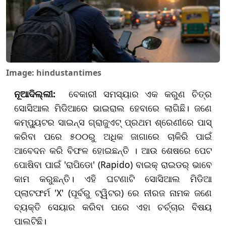
Image: hindustantimes
ନୂଆଦିଲ୍ଲୀ:
ବେକାରୀ ସମସ୍ୟାର ଏକ କରୁଣ ଚିତ୍ର
ସୋସିଆଲ ମିଡିଆରେ ଭାଇରାଲ ହେବାରେ ଲାଗିଛି। ଜଣେ
କମ୍ପ୍ୟୁଟର ସାଇନ୍ସ ଗ୍ରାଜୁଏଟ୍ ପ୍ରଥମ ଶ୍ରେଣୀରେ ପାସ୍
କରିବା ପରେ ୫୦୦ରୁ ଅଧିକ ଜାଗାରେ ଚାକିରି ପାଇଁ
ଆବେଦନ କରି ବିଫଳ ହୋଇଛନ୍ତି । ଆଉ ଶେଷରେ ପେଟ
ପୋଷିବା ପାଇଁ 'ରାପିଡୋ' (Rapido) ବାଇକ୍ ରାଇଡର୍ ଭାବେ
କାମ କରୁଛନ୍ତି। ଏହି ଘଟଣାଟି ସୋସିଆଲ ମିଡିଆ
ପ୍ଲାଟଫର୍ମ 'X' (ପୂର୍ବରୁ ଟ୍ୱିଟର) ରେ ନୀରଜ ନାମକ ଜଣେ
ବ୍ୟକ୍ତି ସେୟାର କରିବା ପରେ ଏହା ଚର୍ଚ୍ଚାର ବିଷୟ
ପାଲଟିଛି।