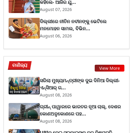
କହିଲେ- ଆଜିର ଯୁ...
August 07, 2026
ଦିଲ୍ଲୀରେ ନୀତିନ ନବୀନଙ୍କୁ ଭେଟିଲେ
ମନମୋହନ ସାମଲ, ବିଭିନ...
August 06, 2026
ବାଣିଜ୍ୟ
View More
ସରିଲା ମୁଖ୍ୟମନ୍ତ୍ରୀଙ୍କ ଦୁଇ ଦିନିଆ ଦିଲ୍ଲୀ-
ଏନ୍‌ସିଆର୍ ଗ...
August 08, 2026
ଗ୍ରୀନ୍ ପାୱାରରେ ଭାରତର ନୂଆ ଚାଲ୍, ଦେଶର
କୋଣଅନୁକୋଣରେ ପହ...
August 08, 2026
UPIକୁ ନେଇ ସରକାରଙ୍କ ବଡ଼ ନିଷ୍ପତ୍ତି,