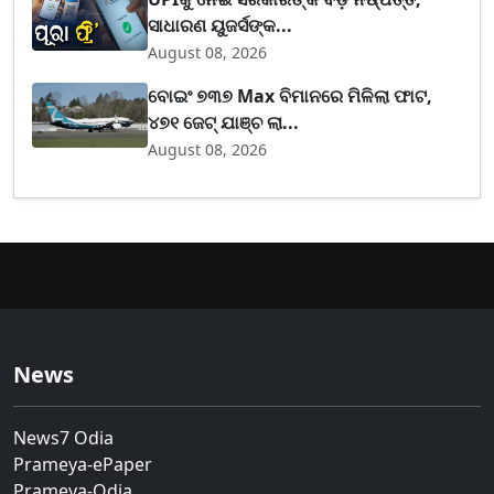
ସାଧାରଣ ୟୁଜର୍ସଙ୍କ...
August 08, 2026
ବୋଇଂ ୭୩୭ Max ବିମାନରେ ମିଳିଲା ଫାଟ,
୪୭୧ ଜେଟ୍ ଯାଞ୍ଚ ଲା...
August 08, 2026
News
News7 Odia
Prameya-ePaper
Prameya-Odia