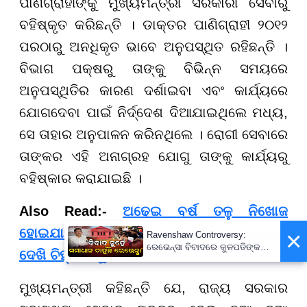
ପାଣିଗ୍ରାହୀଙ୍କୁ ମୁଖ୍ୟମନ୍ତ୍ରୀ ସରକାରୀ ସେବାରୁ
ବହିଷ୍କୃତ କରିଛନ୍ତି । ଡାକ୍ତର ପାଣିଗ୍ରାହୀ ୨୦୧୨
ପରଠାରୁ ଅନଧିକୃତ ଭାବେ ଅନୁପସ୍ଥିତ ରହିଛନ୍ତି ।
ବିଭାଗ ପକ୍ଷରୁ ତାଙ୍କୁ ବିଭିନ୍ନ ସମୟରେ
ଅନୁପସ୍ଥିତିର କାରଣ ଦର୍ଶାଇବା ଏବଂ କାର୍ଯ୍ୟରେ
ଯୋଗଦେବା ପାଇଁ ନିର୍ଦ୍ଦେଶ ଦିଆଯାଇଥିଲେ ମଧ୍ୟ,
ସେ ତାହାର ଅନୁପାଳନ କରିନଥିଲେ । ରୋଗୀ ସେବାରେ
ତାଙ୍କର ଏହି ଅନାଗ୍ରହ ଯୋଗୁ ତାଙ୍କୁ କାର୍ଯ୍ୟରୁ
ବହିଷ୍କାର କରାଯାଇଛି ।
Also Read:-
ଅଢେଇ ବର୍ଷ ତଳୁ ନିଖୋଜ
ହୋଇଯାଇଥିଲେ ବାପା, ଅଲଗା ଅଲଗା ଚପଲକୁ
×
Ravenshaw Controversy:
ରେଭେନ୍ସା ବିବାଦରେ କୁଳପତିଙ୍କ
ଦେଖି ଚିହ୍ନିଲା ପୁଅ
ପ୍ରଥମ ପ୍ରତିକ୍ରିୟା- 'ଅନାବଶ୍ୟକ
ଥିଲା ଘଟଣା'
ମୁଖ୍ୟମନ୍ତ୍ରୀ କହିଛନ୍ତି ଯେ, ରାଜ୍ୟ ସରକାର