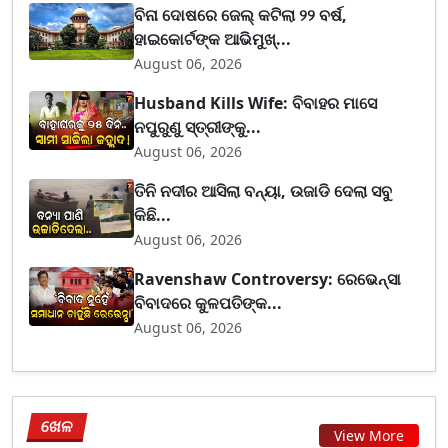
ବିନା ଦୋଷରେ ଜେଲ୍ କଟିଲା ୨୨ ବର୍ଷ,
ହାଇକୋର୍ଟଙ୍କ ଆଭିମୁଖ୍...
August 06, 2026
Husband Kills Wife: ବିବାହର ମାସେ
ନପୁରୁଣୁ ସ୍ତ୍ରୀଙ୍କୁ...
August 06, 2026
ତିନି ନଦୀର ଆସିଲା ବନ୍ୟା, ଉଜାଡି ଦେଲା ସବୁ
କିଛି...
August 06, 2026
Ravenshaw Controversy: ରେଭେନ୍ସା
ବିବାଦରେ କୁଳପତିଙ୍କ...
August 06, 2026
ଖେଳ
View More