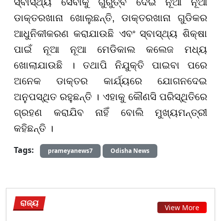
ସ୍ବାସ୍ଥ୍ୟ ସେବାକୁ ଗୁରୁତ୍ବ ଦେଇ ନୂଆ ନୂଆ
ଡାକ୍ତରଖାନା ଖୋଲୁଛନ୍ତି, ଡାକ୍ତରଖାନା ଗୁଡିକର
ଆଧୁନିକୀକରଣ କରାଯାଉଛି ଏବଂ ସ୍ବାସ୍ଥ୍ୟ ଶିକ୍ଷା
ପାଇଁ ନୂଆ ନୂଆ ମେଡିକାଲ କଲେଜ ମଧ୍ୟ
ଖୋଲାଯାଉଛି । ତଥାପି ନିଯୁକ୍ତି ପାଇବା ପରେ
ଅନେକ ଡାକ୍ତର କାର୍ଯ୍ୟରେ ଯୋଗନଦେଇ
ଅନୁପସ୍ଥିତ ରହୁଛନ୍ତି । ଏହାକୁ କୌଣସି ପରିସ୍ଥିତିରେ
ଗ୍ରହଣ କରାଯିବ ନାହିଁ ବୋଲି ମୁଖ୍ୟମନ୍ତ୍ରୀ
କହିଛନ୍ତି ।
Tags:
prameyanews7
Odisha News
ରାଜ୍ୟ
View More