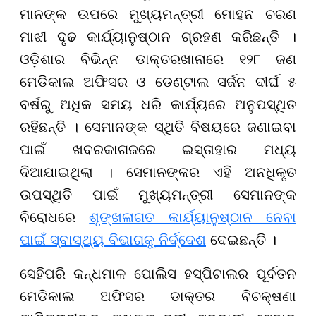
ମାନଙ୍କ ଉପରେ ମୁଖ୍ୟମନ୍ତ୍ରୀ ମୋହନ ଚରଣ
ମାଝୀ ଦୃଢ କାର୍ଯ୍ୟାନୁଷ୍ଠାନ ଗ୍ରହଣ କରିଛନ୍ତି ।
ଓଡ଼ିଶାର ବିଭିନ୍ନ ଡାକ୍ତରଖାନାରେ ୧୨୮ ଜଣ
ମେଡିକାଲ ଅଫିସର ଓ ଡେଣ୍ଟାଲ ସର୍ଜନ ଦୀର୍ଘ ୫
ବର୍ଷରୁ ଅଧିକ ସମୟ ଧରି କାର୍ଯ୍ୟରେ ଅନୁପସ୍ଥିତ
ରହିଛନ୍ତି । ସେମାନଙ୍କ ସ୍ଥିତି ବିଷୟରେ ଜଣାଇବା
ପାଇଁ ଖବରକାଗଜରେ ଇସ୍ତାହାର ମଧ୍ୟ
ଦିଆଯାଇଥିଲା । ସେମାନଙ୍କର ଏହି ଅନଧିକୃତ
ଉପସ୍ଥିତି ପାଇଁ ମୁଖ୍ୟମନ୍ତ୍ରୀ ସେମାନଙ୍କ
ବିରୋଧରେ
ଶୃଙ୍ଖଳାଗତ କାର୍ଯ୍ୟାନୁଷ୍ଠାନ ନେବା
ପାଇଁ ସ୍ବାସ୍ଥ୍ୟ ବିଭାଗକୁ ନିର୍ଦ୍ଦେଶ
ଦେଇଛନ୍ତି ।
ସେହିପରି କନ୍ଧମାଳ ପୋଲିସ ହସ୍ପିଟାଲର ପୂର୍ବତନ
ମେଡିକାଲ ଅଫିସର ଡାକ୍ତର ବିଚକ୍ଷଣା