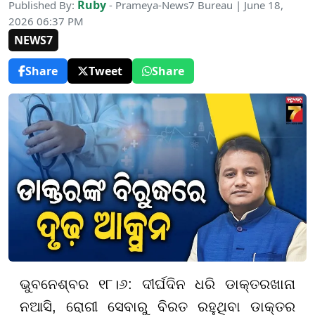
Ruby
Published By:
- Prameya-News7 Bureau | June 18,
2026 06:37 PM
NEWS7
Share
Tweet
Share
ଭୁବନେଶ୍ବର ୧୮।୬: ଦୀର୍ଘଦିନ ଧରି ଡାକ୍ତରଖାନା
ନଆସି, ରୋଗୀ ସେବାରୁ ବିରତ ରହୁଥିବା ଡାକ୍ତର