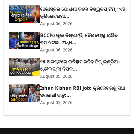
ଗାଭାସ୍କର ଘୋଷଣା କଲେ ବିଶ୍ୱକପ୍ ଟିମ୍ : ଏହି
କ୍ରିକେଟରମା...
August 06, 2026
BCCIର ଭୁଲ ନିଷ୍ପତ୍ତି, ବୈଭବଙ୍କୁ ଲାଗିବ
ବଡ଼ ଝଟକା, ଅନ୍ଧ...
August 06, 2026
୧୫ ଅଗଷ୍ଟରେ ଇତିହାସ ରଚିବ ଟିମ୍ ଇଣ୍ଡିଆ:
ଶ୍ରୀଲଙ୍କା ବିପକ...
August 05, 2026
Ishan Kishan RBI job: କ୍ରିକେଟରରୁ ସିଧା
ସରକାରୀ ବାବୁ:...
August 05, 2026