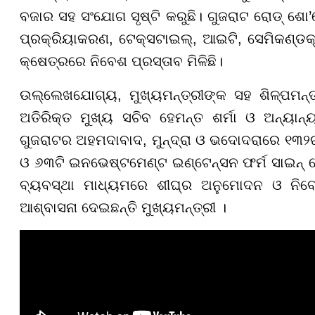
ବଜାର ସହ ସଂଯୋଗ ସୃଷ୍ଟି କରୁଛି। ଗୁଜରାଟ ରୋଡ୍ ଶୋ’ରେ 
ପ୍ରକ୍ରିୟାକରଣ, ଟେକ୍ସଟାଇଲ୍, ଆଇଟି, ସେମିକଣ୍ଡକ୍
କ୍ଷେତ୍ରରେ ନିବେଶ ପ୍ରସ୍ତାବ ମିଳିଛି।
ଉଲ୍ଲେଖଯୋଗ୍ୟ, ମୁଖ୍ୟମନ୍ତ୍ରୀଙ୍କ ସହ ଶିଳ୍ପମନ୍ତ୍
ଅତିରିକ୍ତ ମୁଖ୍ୟ ସଚିବ ହେମନ୍ତ ଶର୍ମା ଓ ଅନ୍ୟାନ
ଗୁଜରାଟର ଅହମଦାବାଦ, ମୁନ୍ଦ୍ରା ଓ ଭଦୋଦରାରେ ୧୩
ଓ ୬୩ଟି ଇନଭେଷ୍ଟମେଣ୍ଟ ଇଣ୍ଟେନ୍ସନ ଫର୍ମ ସାଇନ୍
ବ୍ୟବସ୍ଥା ମାଧ୍ୟମରେ ଶୀଘ୍ର ଅନୁମୋଦନ ଓ ନି
ଆଶ୍ବାସନା ଦେଇଛନ୍ତି ମୁଖ୍ୟମନ୍ତ୍ରୀ ।