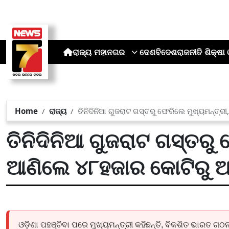
ରାଜ୍ୟ
ମହାନଗର
ଦେଶ
ବିଦେଶ
ରାଜନୀତି
ଶିକ୍ଷା 
Home
ରାଜ୍ୟ
ତିନିଦିନିଆ ଗୁଜରାଟ ଗସ୍ତରୁ ଫେରିଲେ ମୁଖ୍ୟମନ୍ତ୍ର
ତିନିଦିନିଆ ଗୁଜରାଟ ଗସ୍ତରୁ 
ଆଣିଲେ ୪୮ହଜାର କୋଟିରୁ ଅ
ଓଡ଼ିଶା ପହଞ୍ଚିବା ପରେ ମୁଖ୍ୟମନ୍ତ୍ରୀ କହିଛନ୍ତି, ବିକଶିତ ଭାରତ ଗ