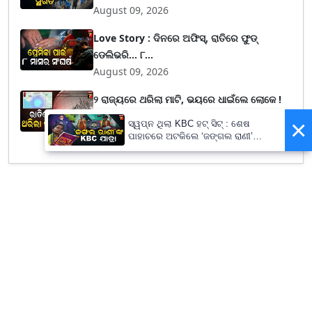
August 09, 2026
Love Story : ଦିନରେ ଅଫିସ୍, ରାତିରେ ଫୁଡ୍
ଡେଲିଭରି... ୮...
August 09, 2026
୨ ରାଜ୍ୟରେ ଥରିଲା ମାଟି, ଭୟରେ ଧାଇଁଲେ ଲୋକେ !
ପାଣିପାଗ...
ସ୍ୱପ୍ନ ଥିଲା KBC ହଟ୍ ସିଟ୍ :
August 09, 2026
ପାହାଚରେ ଅଟକିଲେ ‘ଜଙ୍ଗଲ ର
ଜୟନ୍ତି ବୁରୁଦା