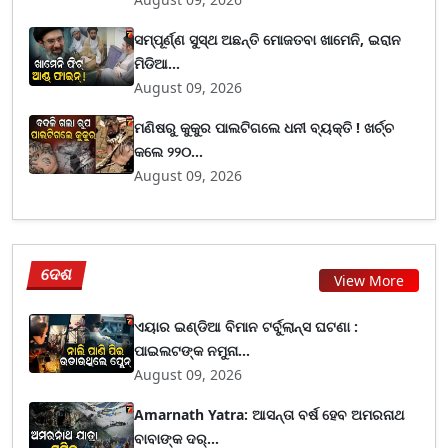
ସମ୍ପୂର୍ଣ୍ଣ ସୁସ୍ଥ ଅଛନ୍ତି ମୋଜତବା ଖାମେନି, ଇରାନ
ମିଡିଆ...
August 09, 2026
ମଣିଷରୁ କୁକୁର ପାଲଟିଗଲେ ଧନୀ ବ୍ୟକ୍ତି ! ଖର୍ଚ୍ଚ
କଲେ ୨୨୦...
August 09, 2026
ଦେଶ
View More
ଏୟାର ଇଣ୍ଡିଆ ବିମାନ ଟର୍ବୁଲାନ୍ସ ଘଟଣା :
ପାଇଲଟଙ୍କ ନମୁନା...
August 09, 2026
Amarnath Yatra: ଆସନ୍ତା ବର୍ଷ ହେବ ଅମରନାଥ
ବାବାଙ୍କ ଦର୍...