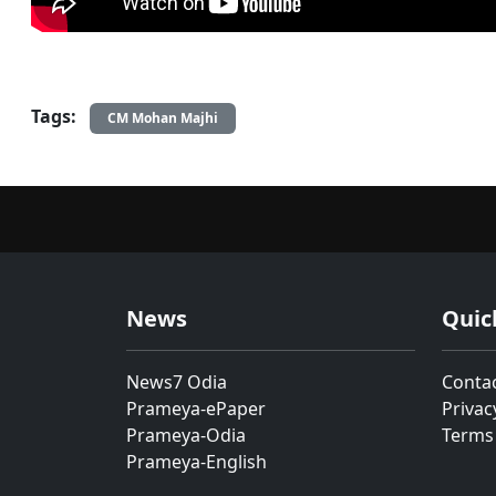
Tags:
CM Mohan Majhi
News
Quic
News7 Odia
Conta
Prameya-ePaper
Privac
Prameya-Odia
Terms
Prameya-English