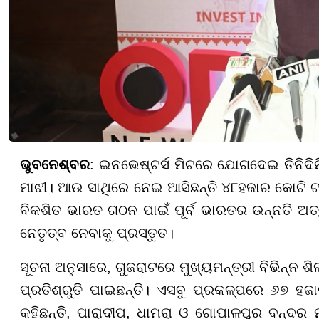
ଭୁବନେଶ୍ବର
: ଇନଭେଷ୍ଟର୍ସ ମିଟରେ ଯୋଗଦେଇ ତିନିଦିନ
ମାଝୀ। ଆଉ ସାଥିରେ ନେଇ ଆସିଛନ୍ତି ୪୮ହଜାର କୋଟି ଟଙ୍
ବିକଶିତ ଭାରତ ଗଠନ ପାଇଁ ପୂର୍ବ ଭାରତର ଉନ୍ନତି ଅ
ନେତୃତ୍ବ ନେବାକୁ ପ୍ରସ୍ତୁତ।
ସୂଚନା ଅନୁସାରେ, ଗୁଜରାଟରେ ମୁଖ୍ୟମନ୍ତ୍ରୀ ବିଭିନ୍ନ 
ପ୍ରତିଶ୍ରୁତି ପାଇଛନ୍ତି। ଏସବୁ ପ୍ରକଳ୍ପରେ ୬୭ ହଜାର
କହିଛନ୍ତି, ପାରାଦୀପ, ଧାମରା ଓ ଗୋପାଳପୁର ବନ୍ଦର ମ