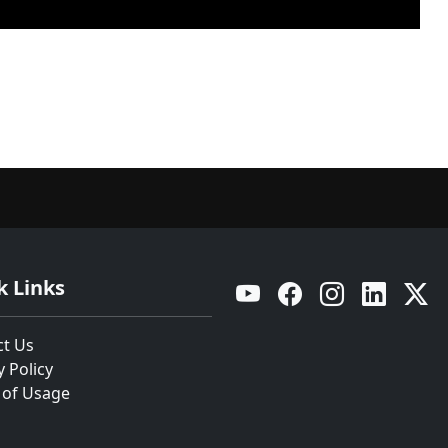
k Links
YouTube
Facebook
Instagram
Linkedin
Twitt
ct Us
y Policy
 of Usage