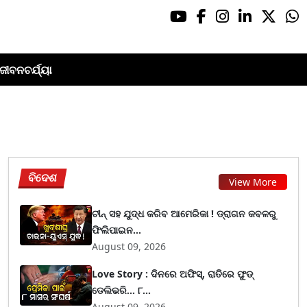
ଜୀବନଚର୍ଯ୍ୟା
ବିଦେଶ
View More
ଚୀନ୍ ସହ ଯୁଦ୍ଧ କରିବ ଆମେରିକା ! ଡ୍ରାଗନ କବଳରୁ
ଫିଲିପାଇନ...
August 09, 2026
Love Story : ଦିନରେ ଅଫିସ୍, ରାତିରେ ଫୁଡ୍
ଡେଲିଭରି... ୮...
August 09, 2026