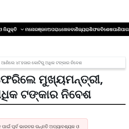
ଓ ନିଯୁକ୍ତି
ମନୋରଞ୍ଜନ
ଅପରାଧ
ଖେଳ
ବାଣିଜ୍ୟ
ରାଶିଫଳ
ବିଶେଷ
ପାଣିପାଗ
ୀ, ଆଣିଲେ ୪୮ହଜାର କୋଟିରୁ ଅଧିକ ଟଙ୍କାର ନିବେଶ
ଫେରିଲେ ମୁଖ୍ୟମନ୍ତ୍ରୀ,
ଧିକ ଟଙ୍କାର ନିବେଶ
ଠନ ପାଇଁ ପୂର୍ବ ଭାରତର ଉନ୍ନତି ଅତ୍ୟାବଶ୍ୟକ ଓ