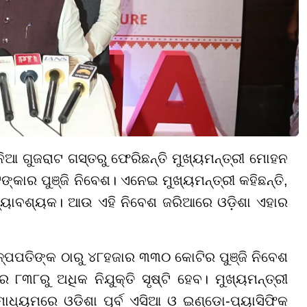
ିଆ ଗୁଜରାଟ ଗସ୍ତରୁ ଫେରିଛନ୍ତି ମୁଖ୍ୟମନ୍ତ୍ରୀ ମୋହନ
କାର ପୁଞ୍ଜି ନିବେଶ। ଏନେଇ ମୁଖ୍ୟମନ୍ତ୍ରୀ କହିଛନ୍ତି,
ତ୍ୟାବଶ୍ୟକ। ଆଉ ଏହି ନିବେଶ ଜରିଆରେ ଓଡ଼ିଶା ଏହାର
ଶିଳ୍ପପତିଙ୍କ ଠାରୁ ୪୮ହଜାର ୩୩୦ କୋଟିର ପୁଞ୍ଜି ନିବେଶ
 ୮୩୮ରୁ ଅଧିକ ନିଯୁକ୍ତି ସୃଷ୍ଟି ହେବ। ମୁଖ୍ୟମନ୍ତ୍ରୀ
ାଧ୍ୟମରେ ଓଡ଼ିଶା ପୂର୍ବ ଏସିଆ ଓ ଇଣ୍ଡୋ-ପ୍ୟାସିଫିକ