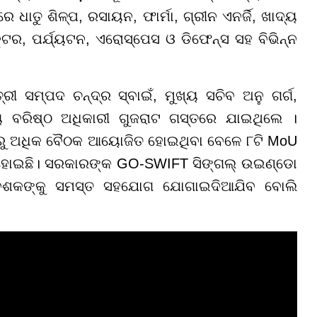
ଧାତୁ ଶିଳ୍ପ, ରସାୟନ, ଫାର୍ମା, ଗ୍ରୀନ ଏନର୍ଜି, ଖାଦ୍ୟ
ଟର, ପର୍ଯ୍ୟଟନ, ଏରୋସ୍ପେସ ଓ ଡିଫେନ୍ସ ସହ ବିଭିନ୍ନ
ରୀ ସମ୍ପଦ ଚନ୍ଦ୍ର ସ୍ବାଇଁ, ମୁଖ୍ୟ ସଚିବ ଅନୁ ଗର୍ଗ,
୍ୟ ବରିଷ୍ଠ ଅଧିକାରୀ ଗୁଜରାଟ ଗସ୍ତରେ ଯାଇଥିଲେ ।
୨ରୁ ଅଧିକ ବୈଠକ ଆୟୋଜିତ ହୋଇଥିବା ବେଳେ ୮ଟି MoU
 ହୋଇଛି। ସରକାରଙ୍କ GO-SWIFT ସିଙ୍ଗଲ୍ ଉଇଣ୍ଡୋ
ବେଶକଙ୍କୁ ସମସ୍ତ ସହଯୋଗ ଯୋଗାଇଦିଆଯିବ ବୋଲି