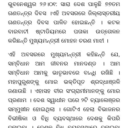
ଭୁବନେଶ୍ୱର ୨୬।୦୧: ସାରା ଦେଶ ପାଳୁଛି ୭୭ତମ
ଗଣତନ୍ତ୍ର ଦିବସ ।ଏହି ଅବସରରେ ଜିଲ୍ଲାସ୍ତରୀୟ
ଗଣତନ୍ତ୍ର ଦିବସ ପାଳିତ ହୋଇଛନ୍ତି । କଟକ
ବାରବାଟୀ ଷ୍ଟାଡିୟମରେ ପତାକା ଉତ୍ତୋଳନ
କରିଛନ୍ତି ମୁଖ୍ୟମନ୍ତ୍ରୀ ମୋହନ ଚରଣ ମାଝୀ ।
ଏହି ଅବସରରେ ମୁଖ୍ୟମନ୍ତ୍ରୀ କହିଛନ୍ତି ଯେ,
ସମ୍ବିଧାନ ଆମ ଜୀବନର ମାନଦଣ୍ଡ । ଆମ
ସମ୍ବିଧାନ ଆମକୁ ଭାତୃଭାବରେ ବାନ୍ଧି ରଖିଛି ।
ମହାପୁରୁଶଙ୍କୁ ମୋର ଭକ୍ତିପୂତ ଶ୍ରଦ୍ଧାଞ୍ଜଳି
ଜଣାଉଛି । ଏହାସହ ବୀର ସଂଗ୍ରାମୀମାନଙ୍କୁ ମୋର
ପ୍ରଣାମ । ଦେଶ ସ୍ୱାଧୀନ ପରେ ୨ଟି ଚ୍ୟାଲେଞ୍ଜର
ସମ୍ମୁଖୀନ ହୋଇଥିଲା । ଗୋଟିଏ ହେଲା ବିଭାଜନର
ବିଭୀଷିକା ଓ ବିଧି ବ୍ୟବସ୍ଥାରେ ଦେଶକୁ କିପରି
ଚଳାଇବା । ଦେଶକୁ ବିଧି ବ୍ୟବସ୍ଥାରେ ଚଳାଇବା