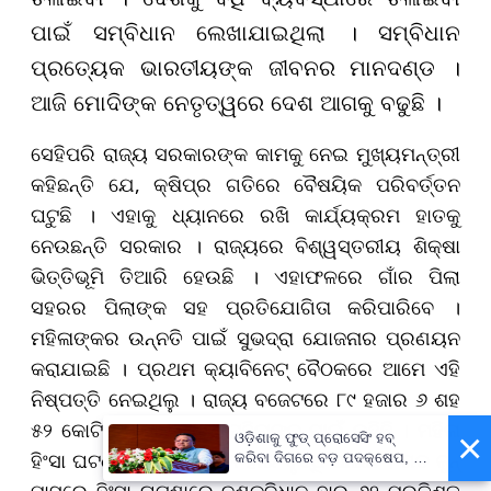
ପାଇଁ ସମ୍ବିଧାନ ଲେଖାଯାଇଥିଲା । ସମ୍ବିଧାନ
ପ୍ରତ୍ୟେକ ଭାରତୀୟଙ୍କ ଜୀବନର ମାନଦଣ୍ଡ ।
ଆଜି ମୋଦିଙ୍କ ନେତୃତ୍ୱରେ ଦେଶ ଆଗକୁ ବଢୁଛି ।
ସେହିପରି ରାଜ୍ୟ ସରକାରଙ୍କ କାମକୁ ନେଇ ମୁଖ୍ୟମନ୍ତ୍ରୀ
କହିଛନ୍ତି ଯେ, କ୍ଷିପ୍ର ଗତିରେ ବୈଷୟିକ ପରିବର୍ତ୍ତନ
ଘଟୁଛି । ଏହାକୁ ଧ୍ୟାନରେ ରଖି କାର୍ଯ୍ୟକ୍ରମ ହାତକୁ
ନେଉଛନ୍ତି ସରକାର । ରାଜ୍ୟରେ ବିଶ୍ୱସ୍ତରୀୟ ଶିକ୍ଷା
ଭିତ୍ତିଭୂମି ତିଆରି ହେଉଛି । ଏହାଫଳରେ ଗାଁର ପିଲା
ସହରର ପିଲାଙ୍କ ସହ ପ୍ରତିଯୋଗିତା କରିପାରିବେ ।
ମହିଳାଙ୍କର ଉନ୍ନତି ପାଇଁ ସୁଭଦ୍ରା ଯୋଜନାର ପ୍ରଣୟନ
କରାଯାଇଛି । ପ୍ରଥମ କ୍ୟାବିନେଟ୍‌ ବୈଠକରେ ଆମେ ଏହି
ନିଷ୍ପତ୍ତି ନେଇଥିଲୁ । ରାଜ୍ୟ ବଜେଟରେ ୮୯ ହଜାର ୬ ଶହ
୫୨ କୋଟି ଟଙ୍କା କେବଳ ମହିଳାଙ୍କ ପାଇଁ ରହିଛି । ମହିଳା
×
ଓଡ଼ିଶାକୁ ଫୁଡ୍ ପ୍ରୋସେସିଂ ହବ୍
ହିଂସା ଘଟଣାରେ ଦଣ୍ଡବିଧାନ ହାର ବୃଦ୍ଧି ପାଇଛି । ଗତ ଜୁନ୍‌
କରିବା ଦିଗରେ ବଡ଼ ପଦକ୍ଷେପ, ୪୨
ହଜାରରୁ ଅଧିକ ନିଯୁକ୍ତି ସୁଯୋଗ