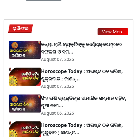
ରାଶିଫଳ
View More
କନ୍ୟା ରାଶି ବ୍ୟକ୍ତିଙ୍କୁ କାର୍ଯ୍ୟକ୍ଷେତ୍ରରେ
ସଫଳତା ଓ ସମ...
August 07, 2026
Horoscope Today : ଅଗଷ୍ଟ ୦୭ ତାରିଖ,
ଶୁକ୍ରବାର ; ଜାଣନ୍...
August 07, 2026
ସିଂହ ରାଶି ବ୍ୟକ୍ତିଙ୍କ ସାମାଜିକ ସମ୍ମାନ ବଢ଼ିବ,
ନୂଆ କାମ...
August 06, 2026
Horoscope Today : ଅଗଷ୍ଟ ୦୬ ତାରିଖ,
ଗୁରୁବାର ; ଜାଣନ୍ତ...