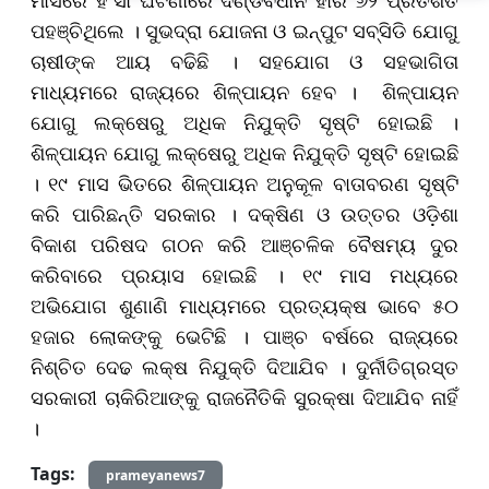
ମାସରେ ହିଂସା ଘଟଣାରେ ଦଣ୍ଡବିଧାନ ହାର ୬୨ ପ୍ରତିଶତ
ପହଞ୍ଚିଥିଲେ । ସୁଭଦ୍ରା ଯୋଜନା ଓ ଇନ୍‌ପୁଟ ସବ୍‌ସିଡି ଯୋଗୁ
ଚାଷୀଙ୍କ ଆୟ ବଢିଛି । ସହଯୋଗ ଓ ସହଭାଗିତା
ମାଧ୍ୟମରେ ରାଜ୍ୟରେ ଶିଳ୍ପାୟନ ହେବ । ଶିଳ୍ପାୟନ
ଯୋଗୁ ଲକ୍ଷେରୁ ଅଧିକ ନିଯୁକ୍ତି ସୃଷ୍ଟି ହୋଇଛି ।
ଶିଳ୍ପାୟନ ଯୋଗୁ ଲକ୍ଷେରୁ ଅଧିକ ନିଯୁକ୍ତି ସୃଷ୍ଟି ହୋଇଛି
। ୧୯ ମାସ ଭିତରେ ଶିଳ୍ପାୟନ ଅନୁକୂଳ ବାତାବରଣ ସୃଷ୍ଟି
କରି ପାରିଛନ୍ତି ସରକାର । ଦକ୍ଷିଣ ଓ ଉତ୍ତର ଓଡ଼ିଶା
ବିକାଶ ପରିଷଦ ଗଠନ କରି ଆଞ୍ଚଳିକ ବୈଷମ୍ୟ ଦୁର
କରିବାରେ ପ୍ରୟାସ ହୋଇଛି । ୧୯ ମାସ ମଧ୍ୟରେ
ଅଭିଯୋଗ ଶୁଣାଣି ମାଧ୍ୟମରେ ପ୍ରତ୍ୟକ୍ଷ ଭାବେ ୫୦
ହଜାର ଲୋକଙ୍କୁ ଭେଟିଛି । ପାଞ୍ଚ ବର୍ଷରେ ରାଜ୍ୟରେ
ନିଶ୍ଚିତ ଦେଢ ଲକ୍ଷ ନିଯୁକ୍ତି ଦିଆଯିବ । ଦୁର୍ନୀତିଗ୍ରସ୍ତ
ସରକାରୀ ଚାକିରିଆଙ୍କୁ ରାଜନୈତିକି ସୁରକ୍ଷା ଦିଆଯିବ ନାହିଁ
।
Tags:
prameyanews7