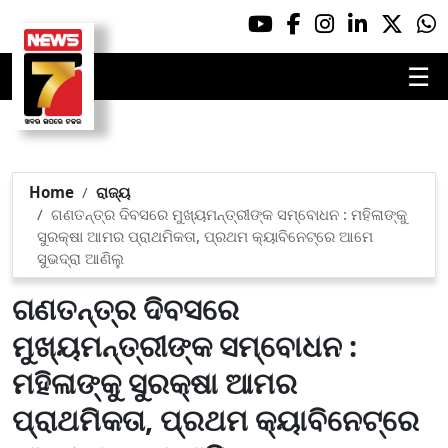
☰
Home
ରାଜ୍ୟ
ଗଣତନ୍ତ୍ର ଦିବସରେ ମୁଖ୍ୟମନ୍ତ୍ରୀଙ୍କ ସମ୍ବୋଧନ : ମହିଳାଙ୍କୁ
ସୁରକ୍ଷା ଆମର ପ୍ରାଥମିକତା, ପ୍ରଥମ କ୍ୟାବିନେଟ୍‌ରେ ଆମେ
ସୁଭଦ୍ରା ଆଣିଲୁ
ଗଣତନ୍ତ୍ର ଦିବସରେ
ମୁଖ୍ୟମନ୍ତ୍ରୀଙ୍କ ସମ୍ବୋଧନ :
ମହିଳାଙ୍କୁ ସୁରକ୍ଷା ଆମର
ପ୍ରାଥମିକତା, ପ୍ରଥମ କ୍ୟାବିନେଟ୍‌ରେ