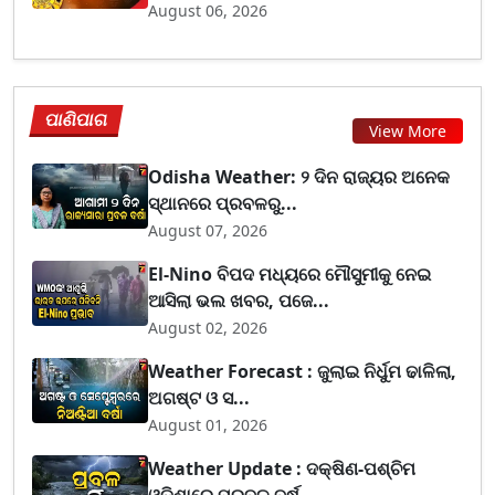
August 06, 2026
ପାଣିପାଗ
View More
Odisha Weather: ୨ ଦିନ ରାଜ୍ୟର ଅନେକ
ସ୍ଥାନରେ ପ୍ରବଳରୁ...
August 07, 2026
El-Nino ବିପଦ ମଧ୍ୟରେ ମୌସୁମୀକୁ ନେଇ
ଆସିଲା ଭଲ ଖବର, ପଜେ...
August 02, 2026
Weather Forecast : ଜୁଲାଇ ନିର୍ଧୁମ ଢାଳିଲା,
ଅଗଷ୍ଟ ଓ ସ...
August 01, 2026
Weather Update : ଦକ୍ଷିଣ-ପଶ୍ଚିମ